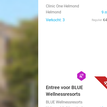
Clinic One Helmond
Helmond
9 
Verkocht: 3
€
Regulier
hexagon
wellness
4
Entree voor BLUE
Wellnessresorts
BLUE Wellnessresorts