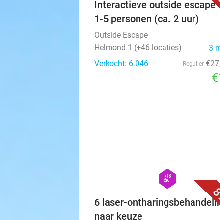
2
Interactieve outside escape 
1-5 personen (ca. 2 uur)
Outside Escape
Helmond 1 (+46 locaties)
3 
Verkocht: 6.046
€27
Regulier
€
hexagon
wellness
8
6 laser-ontharingsbehandeli
naar keuze