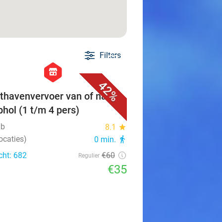
Filters
favorite_border
hexagon
store
42%
thavenvervoer van of naar
phol (1 t/m 4 pers)
ab
8.1
star
ocaties)
0 min.
directions_walk
cht: 682
€60
Regulier
€35