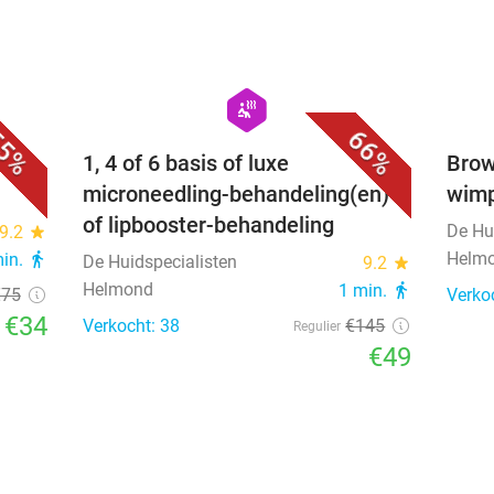
favorite_border
favorite_border
hexagon
wellness
5%
66%
f 60
1, 4 of 6 basis of luxe
Brow 
microneedling-behandeling(en)
wimp
of lipbooster-behandeling
De Hu
9.2
star
Helm
min.
directions_walk
De Huidspecialisten
9.2
star
Helmond
1 min.
directions_walk
€75
Verko
€34
Verkocht: 38
€145
Regulier
€49