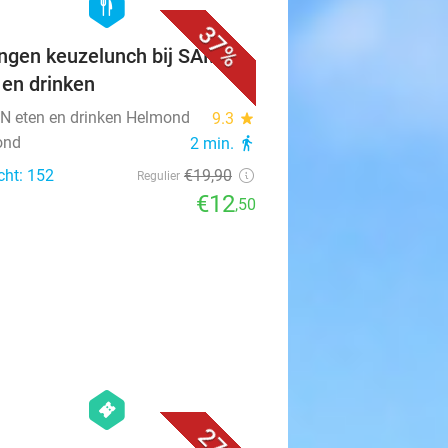
hexagon
food
37%
ngen keuzelunch bij SAMEN
 en drinken
 eten en drinken Helmond
9.3
star
ond
2 min.
directions_walk
cht: 152
€19
,90
Regulier
€12
,50
favorite_border
hexagon
events