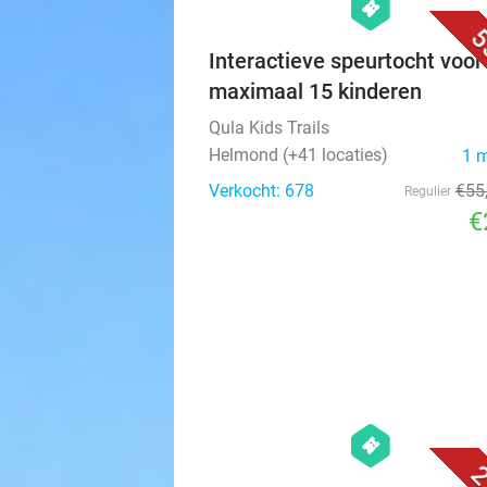
hexagon
events
5
Interactieve speurtocht voor
maximaal 15 kinderen
Qula Kids Trails
Helmond (+41 locaties)
1 
Verkocht: 678
€55
Regulier
€
hexagon
events