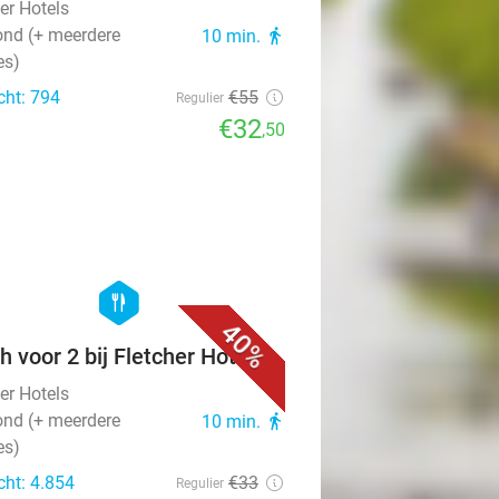
er Hotels
nd (+ meerdere
10 min.
directions_walk
es)
cht: 794
€55
Regulier
€32
,50
favorite_border
hexagon
food
40%
h voor 2 bij Fletcher Hotels
er Hotels
nd (+ meerdere
10 min.
directions_walk
es)
cht: 4.854
€33
Regulier