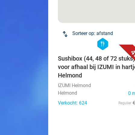
Sorteer op:
afstand
hexagon
food
4
Sushibox (44, 48 of 72 stuks)
voor afhaal bij IZUMI in hartj
Helmond
IZUMI Helmond
Helmond
0 
Verkocht: 624
Regulier