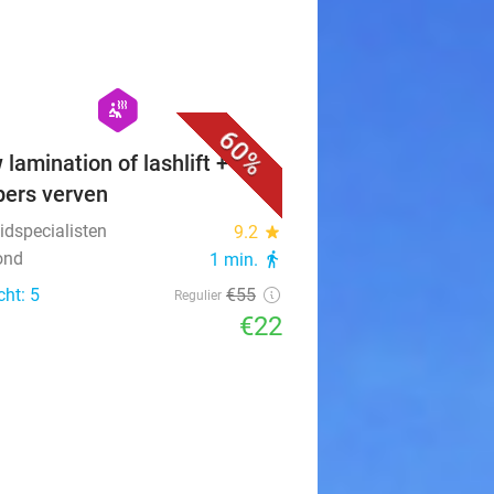
favorite_border
hexagon
wellness
60%
lamination of lashlift + evt.
ers verven
idspecialisten
9.2
star
ond
1 min.
directions_walk
cht: 5
€55
Regulier
€22