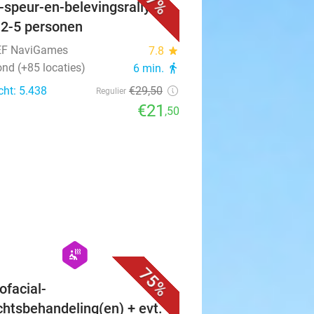
27%
-speur-en-belevingsrally
 2-5 personen
EF NaviGames
7.8
star
nd (+85 locaties)
6 min.
directions_walk
cht: 5.438
€29
,50
Regulier
€21
,50
favorite_border
hexagon
wellness
75%
ofacial-
chtsbehandeling(en) + evt.