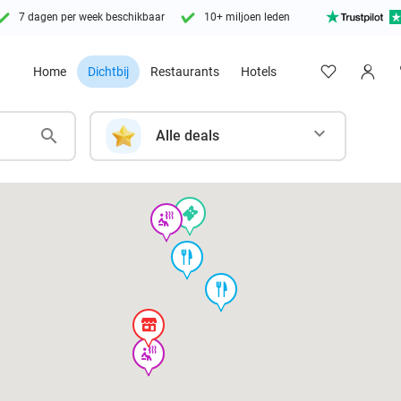
7 dagen per week beschikbaar
10+ miljoen leden
Home
Dichtbij
Restaurants
Hotels
Alle deals
events
wellness
food
food
store
course
wellness