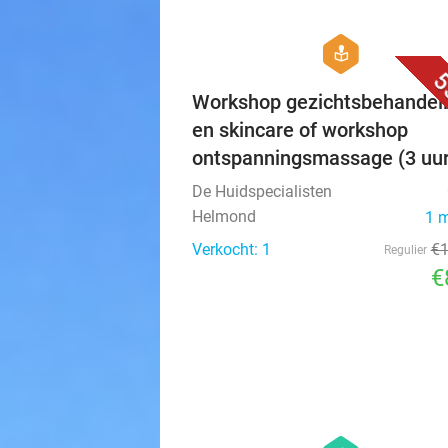
hexagon
course
5
Workshop gezichtsbehandel
en skincare of workshop
ontspanningsmassage (3 uur
De Huidspecialisten
Helmond
1 
Verkocht: 1
€
Regulier
€