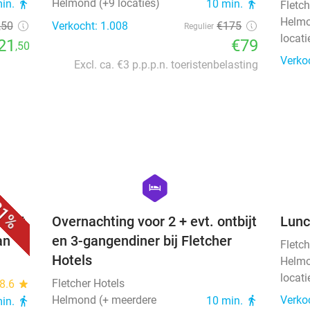
Helmond (+9 locaties)
min.
directions_walk
10 min.
directions_walk
Fletch
Helmo
,50
Verkocht: 1.008
€175
Regulier
locati
21
€79
,50
Verko
Excl. ca. €3 p.p.p.n. toeristenbelasting
favorite_border
favorite_border
hexagon
hotel
1%
tbijt
Overnachting voor 2 + evt. ontbijt
Lunc
an
en 3-gangendiner bij Fletcher
Fletch
Hotels
Helmo
locati
Fletcher Hotels
8.6
star
Helmond (+ meerdere
Verko
10 min.
directions_walk
min.
directions_walk