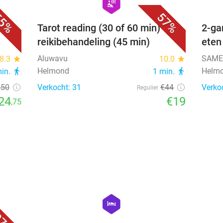
hexagon
wellness
5%
57%
Tarot reading (30 of 60 min) of
2-ga
reikibehandeling (45 min)
eten
Aluwavu
SAMEN
8.3
star
10.0
star
Helmond
Helm
min.
directions_walk
1 min.
directions_walk
,50
Verkocht: 31
€44
Verko
Regulier
24
€19
,75
favorite_border
favorite_border
hexagon
hotel