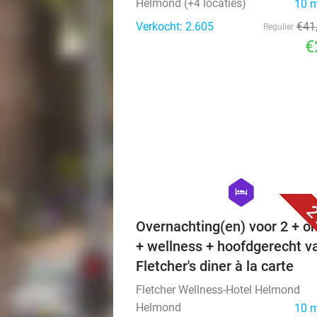
Helmond (+4 locaties)
10 
Verkocht: 2.605
€41
Regulier
€
hexagon
hotel
2
Overnachting(en) voor 2 + on
+ wellness + hoofdgerecht v
Fletcher's diner à la carte
Fletcher Wellness-Hotel Helmond
Helmond
10 