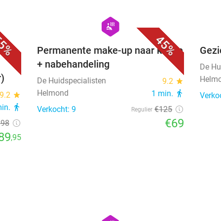
favorite_border
favorite_border
hexagon
wellness
5%
45%
ing
Permanente make-up naar keuze
Gezi
+ nabehandeling
De Hu
)
Helm
De Huidspecialisten
9.2
star
Helmond
1 min.
directions_walk
9.2
star
Verko
min.
directions_walk
Verkocht: 9
€125
Regulier
€69
198
89
,95
favorite_border
favorite_border