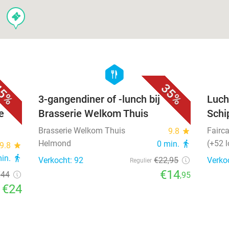
events
favorite_border
favorite_border
hexagon
food
5%
35%
3-gangendiner of -lunch bij
Luch
e
Brasserie Welkom Thuis
Schi
Brasserie Welkom Thuis
Fairc
9.8
star
Helmond
(+52 l
0 min.
directions_walk
9.8
star
min.
directions_walk
Verkocht: 92
€22
,95
Verko
Regulier
€14
€44
,95
€24