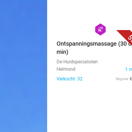
hexagon
wellness
5
Ontspanningsmassage (30 o
min)
De Huidspecialisten
Helmond
1 
Verkocht: 32
Regulier