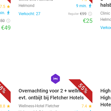
hals
Helmond
9 min.
directions_walk
7.5
star
min.
directions_walk
Clini
Verkocht: 27
€99
Regulier
Helm
€25
450
€49
Verko
favorite_border
favorite_border
hexagon
hotel
8%
55%
Overnachting voor 2 + wellness +
High
evt. ontbijt bij Fletcher Hotels
High
Hote
Wellness-Hotel Fletcher
8.8
star
7.4
star