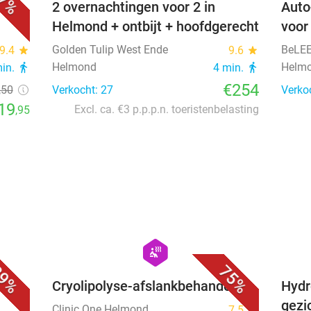
7%
voor
2 overnachtingen voor 2 in
Auto
Helmond + ontbijt + hoofdgerecht
voor
Golden Tulip West Ende
BeLE
9.4
star
9.6
star
Helmond
Helmo
min.
directions_walk
4 min.
directions_walk
€254
,50
Verkocht: 27
Verko
19
Excl. ca. €3 p.p.p.n. toeristenbelasting
,95
favorite_border
favorite_border
hexagon
wellness
9%
75%
ngen
Cryolipolyse-afslankbehandeling
Hydr
gezi
Clinic One Helmond
7.5
star