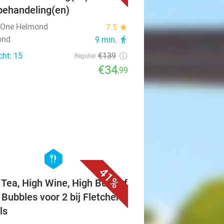
behandeling(en)
c One Helmond
7.5
star
ond
9 min.
directions_walk
cht: 15
€139
Regulier
€34
,99
favorite_border
hexagon
food
41%
 Tea, High Wine, High Beer of
 Bubbles voor 2 bij Fletcher
ls