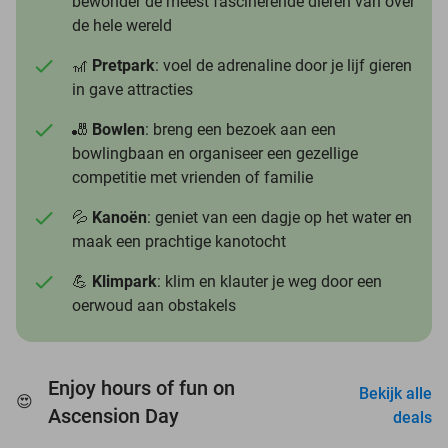
bewonder de meest fascinerende dieren van over
de hele wereld
🎢
Pretpark
: voel de adrenaline door je lijf gieren
in gave attracties
🎳
Bowlen
: breng een bezoek aan een
bowlingbaan en organiseer een gezellige
competitie met vrienden of familie
💦
Kanoën
: geniet van een dagje op het water en
maak een prachtige kanotocht
💪
Klimpark
: klim en klauter je weg door een
oerwoud aan obstakels
Enjoy hours of fun on
Bekijk alle
😍
favorite_border
Ascension Day
deals