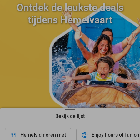
Ontdek de leukste deals
tijdens Hemelvaart
Bekijk de lijst
🍴
😍
Hemels dineren met
Enjoy hours of fun on