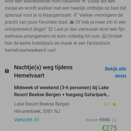
voor een welverdiende mini-vakantie! 💙 Slaap als een
roosje en wordt wakker met een heerlijk ontbijtje op bed dat
speciaal voor je is klaargemaakt. 🥐 Verken vervolgens de
pracht van jouw favoriete stad. 🌆 Of heb je meer zin in een
ontspannend dagje? 😍 Laat je dan verrassen door een fijn
wellness-arrangement en kom volledig tot rust. 🤗 Ontdek
hier de beste hoteldeals en maak er een fantastisch
hemelvaartweekend van!
Nachtje(s) weg tijdens
Bekijk alle
🏨
favorite_border
Hemelvaart
deals
Midweek of weekend (3-6 personen) bij Lake
53%
Resort Beekse Bergen + toegang Safaripark
Beekse Bergen
Lake Resort Beekse Bergen
9.1
star
Hilvarenbeek, 5081 NJ
Verkocht: 61
€590
Regulier
€275