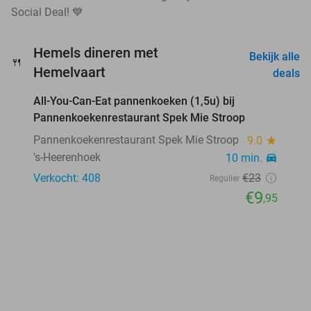
Social Deal! 💙
Hemels dineren met
Bekijk alle
🍴
favorite_border
Hemelvaart
deals
All-You-Can-Eat pannenkoeken (1,5u) bij
57%
Pannenkoekenrestaurant Spek Mie Stroop
Pannenkoekenrestaurant Spek Mie Stroop
9.0
star
's-Heerenhoek
10 min.
directions_car
Verkocht: 408
€23
Regulier
€9
,95