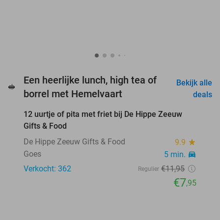
Een heerlijke lunch, high tea of
Bekijk alle
🥪
favorite_border
borrel met Hemelvaart
deals
12 uurtje of pita met friet bij De Hippe Zeeuw
33%
Gifts & Food
De Hippe Zeeuw Gifts & Food
9.9
star
Goes
5 min.
directions_car
Verkocht: 362
€11
,95
Regulier
€7
,95