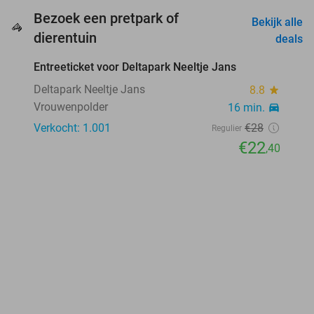
Bezoek een pretpark of
Bekijk alle
🦓
favorite_border
dierentuin
deals
Entreeticket voor Deltapark Neeltje Jans
20%
Deltapark Neeltje Jans
8.8
star
Vrouwenpolder
16 min.
directions_car
Verkocht: 1.001
€28
Regulier
€22
,40