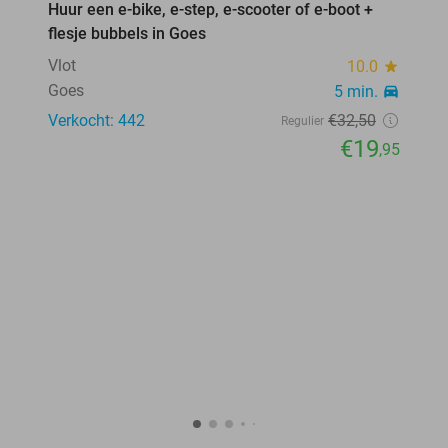
Huur een e-bike, e-step, e-scooter of e-boot +
39%
flesje bubbels in Goes
Vlot
10.0
star
Goes
5 min.
directions_car
Verkocht: 442
€32
,50
Regulier
€19
,95