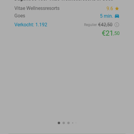
49%
Vitae Wellnessresorts
9.6
star
Goes
5 min.
directions_car
Verkocht: 1.192
€42
,50
Regulier
€21
,50