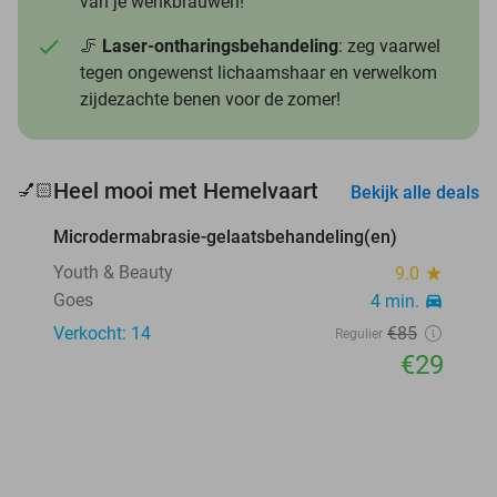
van je wenkbrauwen!
🦵
Laser-ontharingsbehandeling
: zeg vaarwel
tegen ongewenst lichaamshaar en verwelkom
zijdezachte benen voor de zomer!
favorite_border
Heel mooi met Hemelvaart
💅🏻
Bekijk alle deals
Microdermabrasie-gelaatsbehandeling(en)
66%
Youth & Beauty
9.0
star
Goes
4 min.
directions_car
Verkocht: 14
€85
Regulier
€29