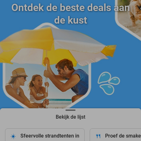
Ontdek de beste deals aan
de kust
Bekijk de lijst
☀️
🍴
Sfeervolle strandtenten in
Proef de smake