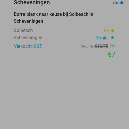
favorite_border
Scheveningen
deals
Borrelplank naar keuze bij Solbeach in
35%
Scheveningen
Solbeach
9.0
star
Scheveningen
3 min.
directions_walk
Verkocht: 865
€10
,75
Regulier
€7