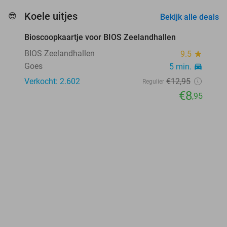
favorite_border
Koele uitjes
😎
Bekijk alle deals
Bioscoopkaartje voor BIOS Zeelandhallen
31%
BIOS Zeelandhallen
9.5
star
Goes
5 min.
directions_car
Verkocht: 2.602
€12
,95
Regulier
€8
,95