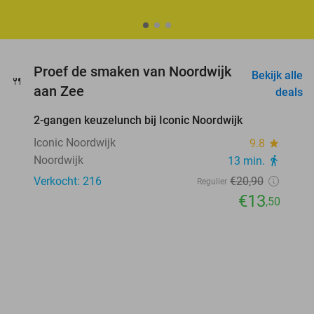
Proef de smaken van Noordwijk
Bekijk alle
🍴
favorite_border
aan Zee
deals
2-gangen keuzelunch bij Iconic Noordwijk
35%
Iconic Noordwijk
9.8
star
Noordwijk
13 min.
directions_walk
Verkocht: 216
€20
,90
Regulier
€13
,50