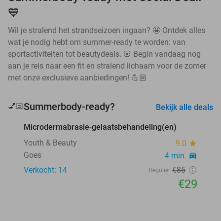
💙
Wil je stralend het strandseizoen ingaan? 🤩 Ontdek alles
wat je nodig hebt om summer-ready te worden: van
sportactiviteiten tot beautydeals. 🌸 Begin vandaag nog
aan je reis naar een fit en stralend lichaam voor de zomer
met onze exclusieve aanbiedingen! 💪🏼
favorite_border
Summerbody-ready?
💅🏻
Bekijk alle deals
Microdermabrasie-gelaatsbehandeling(en)
66%
Youth & Beauty
9.0
star
Goes
4 min.
directions_car
Verkocht: 14
€85
Regulier
€29