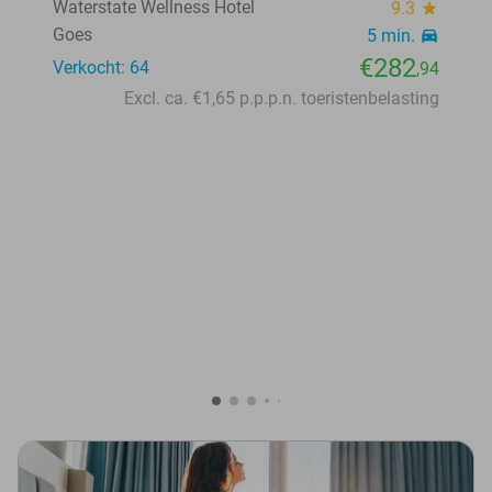
Waterstate Wellness Hotel
9.3
star
Goes
5 min.
directions_car
€282
Verkocht: 64
,94
Excl. ca. €1,65 p.p.p.n. toeristenbelasting