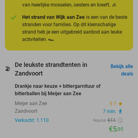
van heerlijke mosselen, oesters en kreeft. 🦪
Het strand van Wijk aan Zee
is een van de beste
stranden voor families. Op dit kleinschalige
strand heb je een uitgebreid aanbod aan leuke
activiteiten. 🏎️
De leukste strandtenten in
Bekijk alle
🏖️
favorite_border
Zandvoort
deals
Drankje naar keuze + bittergarnituur of
46%
bitterballen bij Meijer aan Zee
Meijer aan Zee
9.1
star
Zandvoort
7 min.
directions_walk
Verkocht: 1.110
€11
Regulier
€5
,95