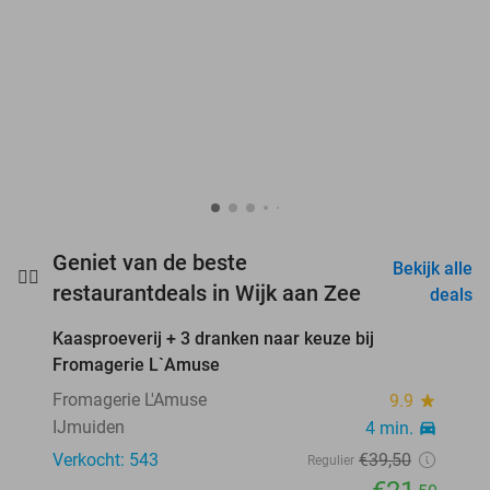
Geniet van de beste
Bekijk alle
🏄🏼
favorite_border
restaurantdeals in Wijk aan Zee
deals
Kaasproeverij + 3 dranken naar keuze bij
46%
Fromagerie L`Amuse
Fromagerie L'Amuse
9.9
star
IJmuiden
4 min.
directions_car
Verkocht: 543
€39
,50
Regulier