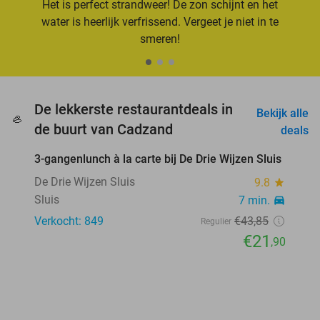
Het is perfect strandweer! De zon schijnt en het
water is heerlijk verfrissend. Vergeet je niet in te
smeren!
De lekkerste restaurantdeals in
Bekijk alle
🦪
favorite_border
de buurt van Cadzand
deals
3-gangenlunch à la carte bij De Drie Wijzen Sluis
50%
De Drie Wijzen Sluis
9.8
star
Sluis
7 min.
directions_car
Verkocht: 849
€43
,85
Regulier
€21
,90