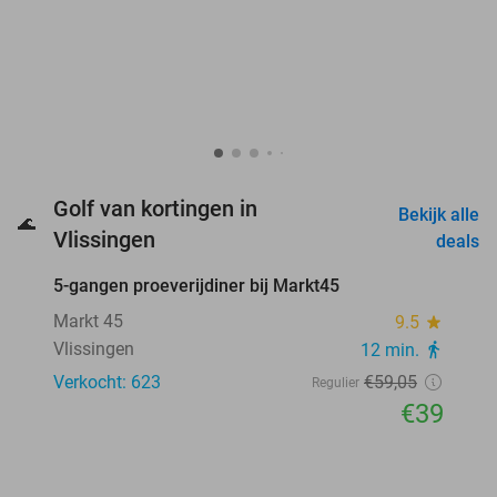
Golf van kortingen in
Bekijk alle
🌊
favorite_border
Vlissingen
deals
5-gangen proeverijdiner bij Markt45
34%
Markt 45
9.5
star
Vlissingen
12 min.
directions_walk
Verkocht: 623
€59
,05
Regulier
€39