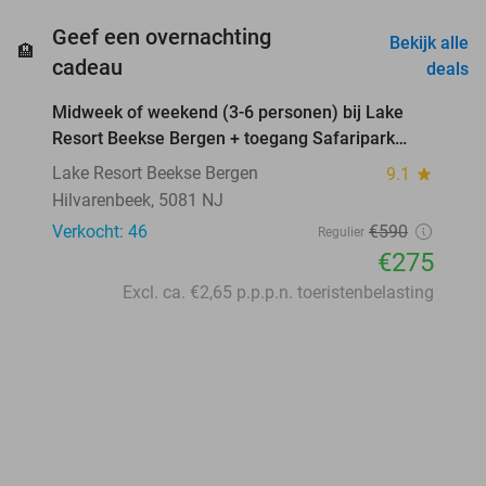
Geef een overnachting
Bekijk alle
🏨
favorite_border
cadeau
deals
Midweek of weekend (3-6 personen) bij Lake
53%
Resort Beekse Bergen + toegang Safaripark
Beekse Bergen
Lake Resort Beekse Bergen
9.1
star
Hilvarenbeek, 5081 NJ
Verkocht: 46
€590
Regulier
€275
Excl. ca. €2,65 p.p.p.n. toeristenbelasting