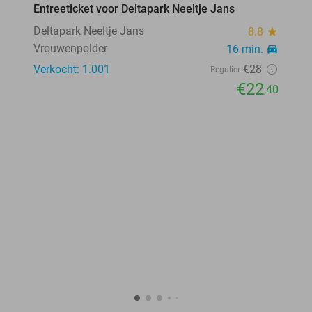
Entreeticket voor Deltapark Neeltje Jans
20%
Deltapark Neeltje Jans
8.8
star
Vrouwenpolder
16 min.
directions_car
Verkocht: 1.001
€28
Regulier
€22
,40