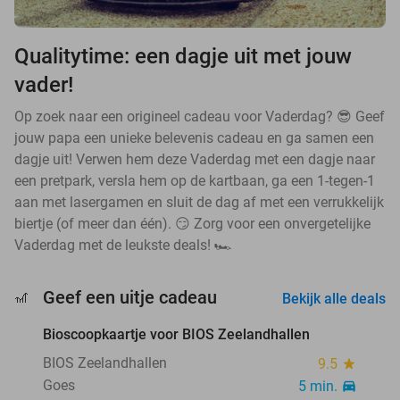
Qualitytime: een dagje uit met jouw
vader!
Op zoek naar een origineel cadeau voor Vaderdag? 😎 Geef
jouw papa een unieke belevenis cadeau en ga samen een
dagje uit! Verwen hem deze Vaderdag met een dagje naar
een pretpark, versla hem op de kartbaan, ga een 1-tegen-1
aan met lasergamen en sluit de dag af met een verrukkelijk
biertje (of meer dan één). 😏 Zorg voor een onvergetelijke
Vaderdag met de leukste deals! 🏎
favorite_border
Geef een uitje cadeau
🎢
Bekijk alle deals
Bioscoopkaartje voor BIOS Zeelandhallen
31%
BIOS Zeelandhallen
9.5
star
Goes
5 min.
directions_car