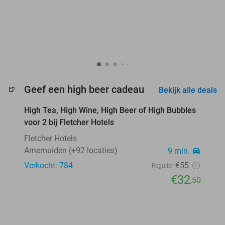
favorite_border
Geef een high beer cadeau
🍺
Bekijk alle deals
High Tea, High Wine, High Beer of High Bubbles
41%
voor 2 bij Fletcher Hotels
Fletcher Hotels
Arnemuiden (+92 locaties)
9 min.
directions_car
Verkocht: 784
€55
Regulier
€32
,50