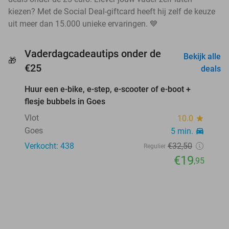
kiezen? Met de Social Deal-giftcard heeft hij zelf de keuze
uit meer dan 15.000 unieke ervaringen. 💙
Vaderdagcadeautips onder de
Bekijk alle
🎁
favorite_border
€25
deals
Huur een e-bike, e-step, e-scooter of e-boot +
39%
flesje bubbels in Goes
Vlot
10.0
star
Goes
5 min.
directions_car
Verkocht: 438
€32
,50
Regulier
€19
,95