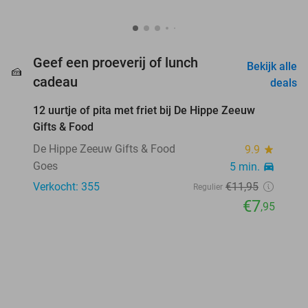
Geef een proeverij of lunch
Bekijk alle
🍰
favorite_border
cadeau
deals
12 uurtje of pita met friet bij De Hippe Zeeuw
33%
Gifts & Food
De Hippe Zeeuw Gifts & Food
9.9
star
Goes
5 min.
directions_car
Verkocht: 355
€11
,95
Regulier
€7
,95