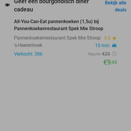
Geef een bourgondisch diner
Bekijk alle
🍽️
favorite_border
cadeau
deals
All-You-Can-Eat pannenkoeken (1,5u) bij
57%
Pannenkoekenrestaurant Spek Mie Stroop
Pannenkoekenrestaurant Spek Mie Stroop
9.0
star
's-Heerenhoek
10 min.
directions_car
Verkocht: 386
€23
Regulier
€9
,95