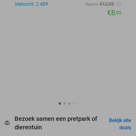
Verkocht: 2.489
€12
,95
Regulier
€8
,95
Bezoek samen een pretpark of
Bekijk alle
🦁
favorite_border
dierentuin
deals