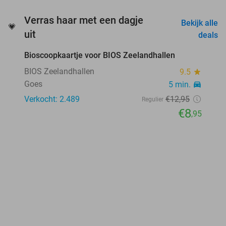
Verras haar met een dagje
Bekijk alle
💗
favorite_border
uit
deals
Bioscoopkaartje voor BIOS Zeelandhallen
31%
BIOS Zeelandhallen
9.5
star
Goes
5 min.
directions_car
Verkocht: 2.489
€12
,95
Regulier
€8
,95