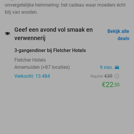
onvergetelijke herinnering: het cadeau waar moeders écht
blij van worden.
Geef een avond vol smaak en
Bekijk alle
🍽️
favorite_border
verwennerij
deals
3-gangendiner bij Fletcher Hotels
42%
Fletcher Hotels
Arnemuiden (+87 locaties)
9 min.
directions_car
Verkocht: 13.484
€39
Regulier
€22
,50