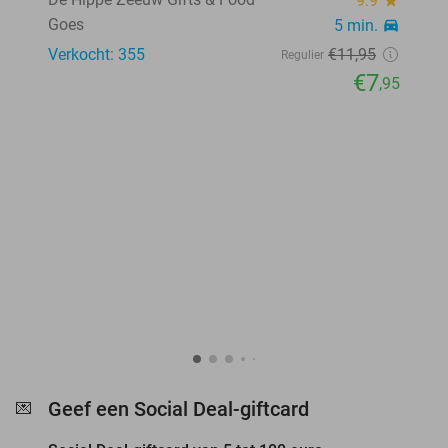
9.9
star
Goes
5 min.
directions_car
Verkocht: 355
€11
,95
Regulier
€7
,95
favorite_border
Geef een Social Deal-giftcard
💌