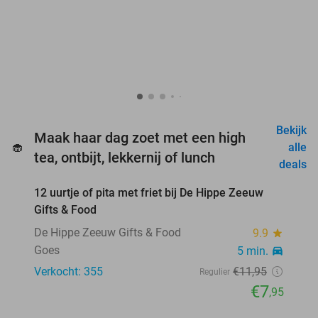
Bekijk
Maak haar dag zoet met een high
🧁
alle
tea, ontbijt, lekkernij of lunch
favorite_border
deals
12 uurtje of pita met friet bij De Hippe Zeeuw
33%
Gifts & Food
De Hippe Zeeuw Gifts & Food
9.9
star
Goes
5 min.
directions_car
Verkocht: 355
€11
,95
Regulier
€7
,95