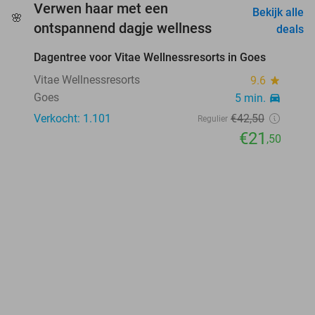
Verwen haar met een
Bekijk alle
🌸
favorite_border
ontspannend dagje wellness
deals
Dagentree voor Vitae Wellnessresorts in Goes
49%
Vitae Wellnessresorts
9.6
star
Goes
5 min.
directions_car
Verkocht: 1.101
€42
,50
Regulier
€21
,50