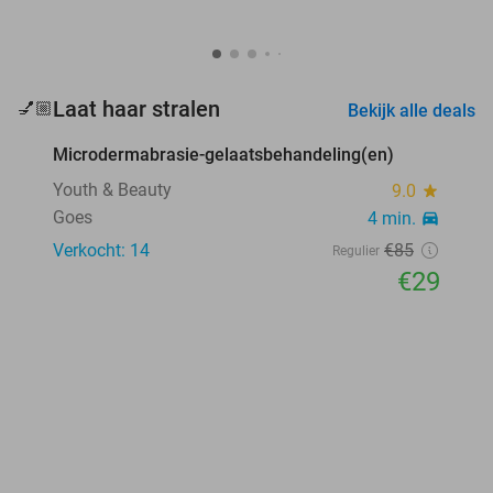
favorite_border
Laat haar stralen
💅🏼
Bekijk alle deals
Microdermabrasie-gelaatsbehandeling(en)
66%
Youth & Beauty
9.0
star
Goes
4 min.
directions_car
Verkocht: 14
€85
Regulier
€29