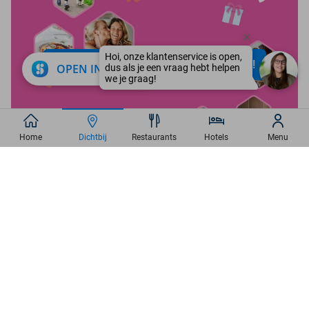
Ontdek de beste deals bij jou in de buurt!
close
OPEN IN APP
Home
Dichtbij
Restaurants
Hotels
Menu