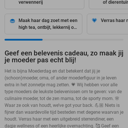
verwennerij
of dierentui
🧁
💗
Maak haar dag zoet met een
Verras haar 
high tea, ontbijt, lekkernij of
lunch
Geef een belevenis cadeau, zo maak jij
je moeder pas echt blij!
Het is bijna Moederdag en dat betekent dat jij je
(schoon)moeder, oma, of ander moederfiguur in je leven
extra in het zonnetje mag zetten. 💗 Wij hebben voor alle
type moeders de leukste belevenissen om te geven: van de
culinaire moeder, tot de zen mama, tot de sporty mom. 🌸
Waar ze ook van houdt, we’ve got your back. 💪🏼 Niets is
fijner dan waardevolle tijd besteden met degene waarvan je
houdt. Verras haar met een uitgebreid sterrendiner, een
dagje wellness of een heerlijke overnachting. 🥰 Geef een