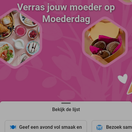
Verras jouw moeder op
Moederdag
Bekijk de lijst
🍽️
🦁
Geef een avond vol smaak en
Bezoek sam