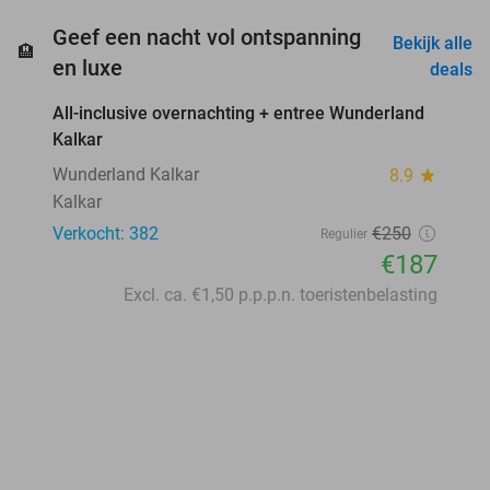
Geef een nacht vol ontspanning
Bekijk alle
🏨
favorite_border
en luxe
deals
All-inclusive overnachting + entree Wunderland
25%
Kalkar
Wunderland Kalkar
8.9
star
Kalkar
Verkocht: 382
€250
Regulier
€187
Excl. ca. €1,50 p.p.p.n. toeristenbelasting