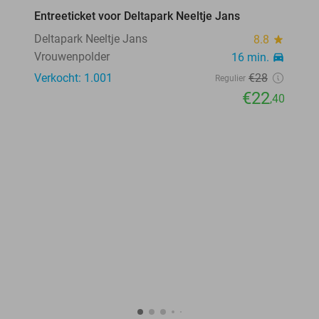
Entreeticket voor Deltapark Neeltje Jans
20%
Deltapark Neeltje Jans
8.8
star
Vrouwenpolder
16 min.
directions_car
Verkocht: 1.001
€28
Regulier
€22
,40