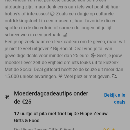
uitdaging zijn, maar denk eens aan iets wat past bij haar
hobby's of interesses! 😃 Zoals een dagje op culturele
ontdekkingstocht in een museum, haar favoriete dieren
spotten in de dierentuin of samen de longen uit je lijf
schreeuwen in een pretpark. 🎢
Ben je op zoek naar een leuk cadeau om te geven, maar wil
je niet te veel uitgeven? Bij Social Deal vind je tal van
geweldige deals voor minder dan 25 euro. 🤩 Geef je jouw
moeder liever zelf de vrijheid om iets leuks uit te kiezen?
Met de Social Deal-giftcard heeft ze de keuze uit meer dan
15.000 unieke ervaringen. 💙 Veel plezier met geven. 🥰
Moederdagcadeautips onder
Bekijk alle
🎁
favorite_border
de €25
deals
12 uurtje of pita met friet bij De Hippe Zeeuw
33%
Gifts & Food
De Hippe Zeeuw Gifts & Food