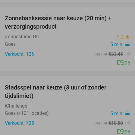
favorite_border
Zonnebanksessie naar keuze (20 min) +
70%
verzorgingsproduct
Zonnestudio GO
9.2
star
Goes
5 min.
directions_car
Verkocht: 126
€33
,45
Regulier
€9
,95
favorite_border
Stadsspel naar keuze (3 uur of zonder
46%
tijdslimiet)
iChallenge
Goes (+121 locaties)
5 min.
directions_car
Verkocht: 725
€18
,50
Regulier
€9
,95