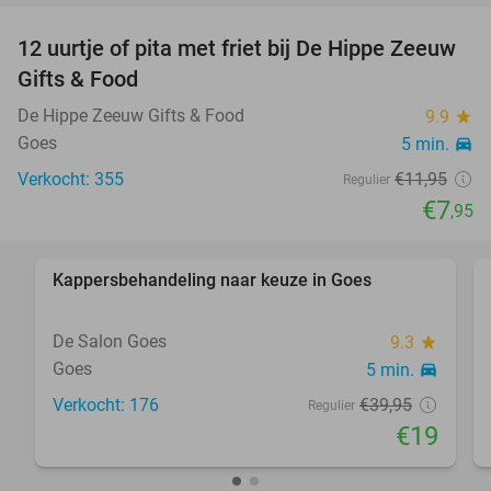
12 uurtje of pita met friet bij De Hippe Zeeuw
33%
Gifts & Food
De Hippe Zeeuw Gifts & Food
9.9
star
Goes
5 min.
directions_car
Verkocht: 355
€11
,95
Regulier
€7
,95
favorite_border
Kappersbehandeling naar keuze in Goes
52%
De Salon Goes
9.3
star
Goes
5 min.
directions_car
Verkocht: 176
€39
,95
Regulier
€19
favorite_border