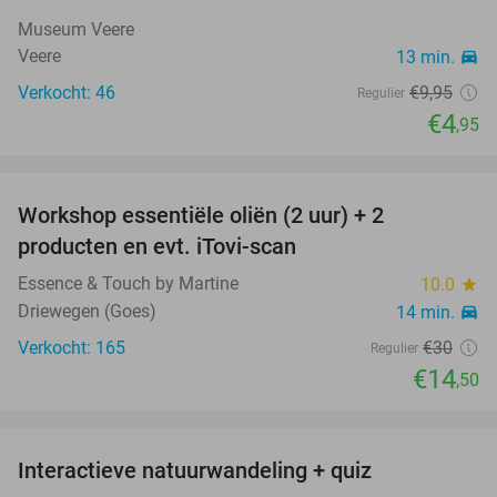
50%
Museum Veere
Veere
13 min.
directions_car
Verkocht: 46
€9
,95
Regulier
€4
,95
favorite_border
Workshop essentiële oliën (2 uur) + 2
52%
producten en evt. iTovi-scan
Essence & Touch by Martine
10.0
star
Driewegen (Goes)
14 min.
directions_car
Verkocht: 165
€30
Regulier
€14
,50
favorite_border
Interactieve natuurwandeling + quiz
50%