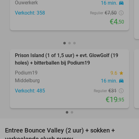
Ouwerkerk
16 min.
directions_car
Verkocht: 358
€7
,50
Regulier
€4
,50
favorite_border
Prison Island (1 of 1,5 uur) + evt. GlowGolf (19
36%
holes) + bitterballen bij Podium19
Podium19
9.6
star
Middelburg
16 min.
directions_car
Verkocht: 485
€31
Regulier
€19
,95
favorite_border
Entree Bounce Valley (2 uur) + sokken +
50%