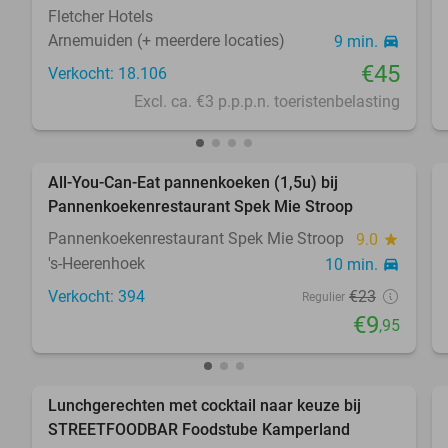
Fletcher Hotels
Arnemuiden (+ meerdere locaties)
9 min.
directions_car
€45
Verkocht: 18.106
Excl. ca. €3 p.p.p.n. toeristenbelasting
favorite_border
All-You-Can-Eat pannenkoeken (1,5u) bij
57%
Pannenkoekenrestaurant Spek Mie Stroop
Pannenkoekenrestaurant Spek Mie Stroop
9.0
star
's-Heerenhoek
10 min.
directions_car
Verkocht: 394
€23
Regulier
€9
,95
favorite_border
Lunchgerechten met cocktail naar keuze bij
41%
STREETFOODBAR Foodstube Kamperland