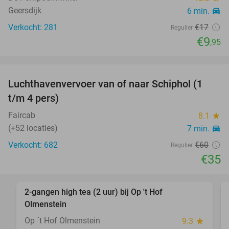
Geersdijk
6 min.
directions_car
Verkocht: 281
€17
Regulier
€9
,95
favorite_border
Luchthavenvervoer van of naar Schiphol (1
42%
t/m 4 pers)
Faircab
8.1
star
(+52 locaties)
7 min.
directions_car
Verkocht: 682
€60
Regulier
€35
favorite_border
2-gangen high tea (2 uur) bij Op 't Hof
29%
Olmenstein
Op ´t Hof Olmenstein
9.3
star