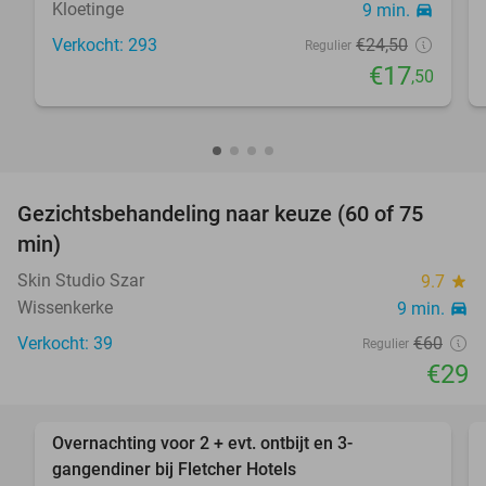
Kloetinge
9 min.
directions_car
Verkocht: 293
€24
,50
Regulier
€17
,50
favorite_border
Gezichtsbehandeling naar keuze (60 of 75
52%
min)
Skin Studio Szar
9.7
star
Wissenkerke
9 min.
directions_car
Verkocht: 39
€60
Regulier
€29
favorite_border
Overnachting voor 2 + evt. ontbijt en 3-
gangendiner bij Fletcher Hotels