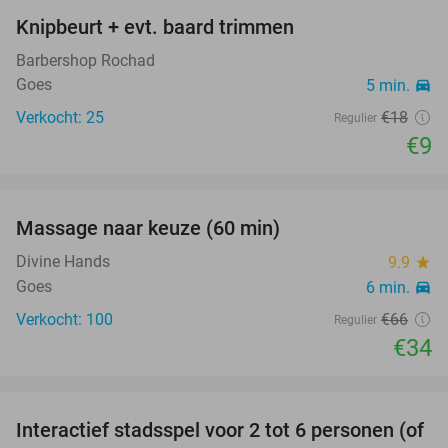
Knipbeurt + evt. baard trimmen
50%
Barbershop Rochad
Goes
5 min.
directions_car
Verkocht: 25
€18
Regulier
€9
favorite_border
Massage naar keuze (60 min)
48%
SOLD
OUT
Divine Hands
9.9
star
Goes
6 min.
directions_car
Verkocht: 100
€66
Regulier
€34
favorite_border
Interactief stadsspel voor 2 tot 6 personen (of
61%