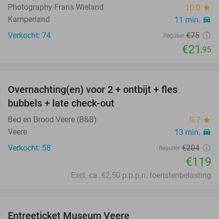
Photography Frans Wieland
10.0
star
Kamperland
11 min.
directions_car
Verkocht: 74
€75
Regulier
€21
,95
favorite_border
Overnachting(en) voor 2 + ontbijt + fles
42%
bubbels + late check-out
Bed en Brood Veere (B&B)
9.7
star
Veere
13 min.
directions_car
Verkocht: 58
€204
Regulier
€119
Excl. ca. €2,50 p.p.p.n. toeristenbelasting
favorite_border
Entreeticket Museum Veere