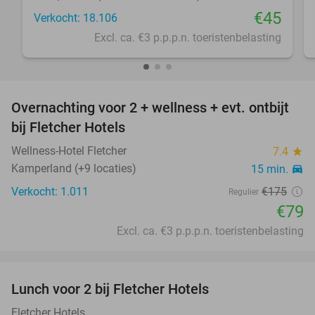
€45
Verkocht: 18.106
Excl. ca. €3 p.p.p.n. toeristenbelasting
favorite_border
Overnachting voor 2 + wellness + evt. ontbijt
55%
bij Fletcher Hotels
Wellness-Hotel Fletcher
7.4
star
Kamperland (+9 locaties)
15 min.
directions_car
Verkocht: 1.011
€175
Regulier
€79
Excl. ca. €3 p.p.p.n. toeristenbelasting
favorite_border
Lunch voor 2 bij Fletcher Hotels
40%
Fletcher Hotels