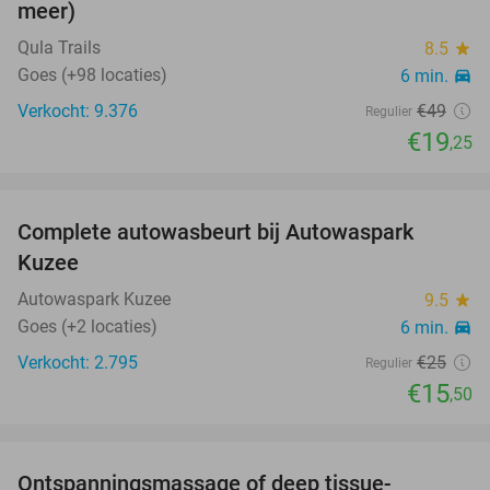
meer)
Qula Trails
8.5
star
Goes (+98 locaties)
6 min.
directions_car
Verkocht: 9.376
€49
Regulier
€19
,25
favorite_border
Complete autowasbeurt bij Autowaspark
38%
Kuzee
Autowaspark Kuzee
9.5
star
Goes (+2 locaties)
6 min.
directions_car
Verkocht: 2.795
€25
Regulier
€15
,50
favorite_border
Ontspanningsmassage of deep tissue-