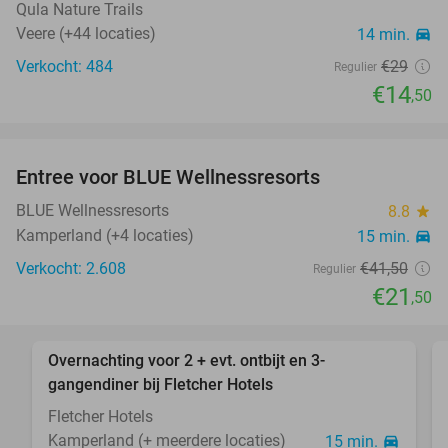
Qula Nature Trails
Veere (+44 locaties)
14 min.
directions_car
Verkocht: 484
€29
Regulier
€14
,50
favorite_border
Entree voor BLUE Wellnessresorts
48%
BLUE Wellnessresorts
8.8
star
Kamperland (+4 locaties)
15 min.
directions_car
Verkocht: 2.608
€41
,50
Regulier
€21
,50
favorite_border
Overnachting voor 2 + evt. ontbijt en 3-
gangendiner bij Fletcher Hotels
Fletcher Hotels
Kamperland (+ meerdere locaties)
15 min.
directions_car