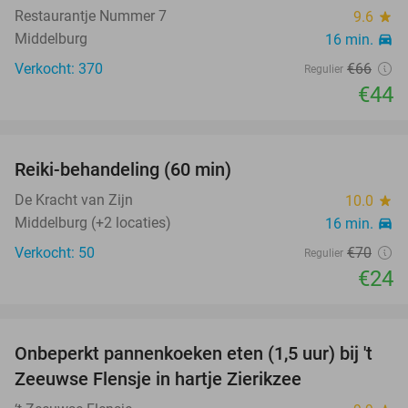
Restaurantje Nummer 7
9.6
star
Middelburg
16 min.
directions_car
Verkocht: 370
€66
Regulier
€44
favorite_border
Reiki-behandeling (60 min)
66%
De Kracht van Zijn
10.0
star
Middelburg (+2 locaties)
16 min.
directions_car
Verkocht: 50
€70
Regulier
€24
favorite_border
Onbeperkt pannenkoeken eten (1,5 uur) bij 't
67%
Zeeuwse Flensje in hartje Zierikzee