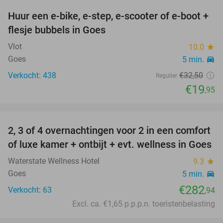
Huur een e-bike, e-step, e-scooter of e-boot +
39%
flesje bubbels in Goes
Vlot
10.0
star
Goes
5 min.
directions_car
Verkocht: 438
€32
,50
Regulier
€19
,95
favorite_border
2, 3 of 4 overnachtingen voor 2 in een comfort
of luxe kamer + ontbijt + evt. wellness in Goes
Waterstate Wellness Hotel
9.3
star
Goes
5 min.
directions_car
€282
Verkocht: 63
,94
Excl. ca. €1,65 p.p.p.n. toeristenbelasting
favorite_border