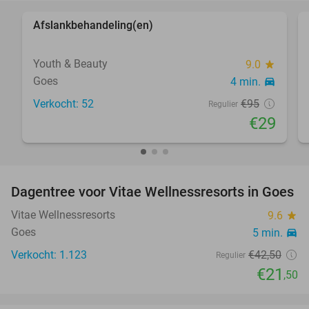
Afslankbehandeling(en)
69%
Youth & Beauty
9.0
star
Goes
4 min.
directions_car
Verkocht: 52
€95
Regulier
€29
favorite_border
Dagentree voor Vitae Wellnessresorts in Goes
49%
Vitae Wellnessresorts
9.6
star
Goes
5 min.
directions_car
Verkocht: 1.123
€42
,50
Regulier
€21
,50
favorite_border