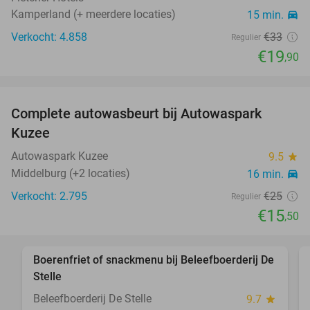
Kamperland (+ meerdere locaties)
15 min.
directions_car
Verkocht: 4.858
€33
Regulier
€19
,90
favorite_border
Complete autowasbeurt bij Autowaspark
38%
Kuzee
Autowaspark Kuzee
9.5
star
Middelburg (+2 locaties)
16 min.
directions_car
Verkocht: 2.795
€25
Regulier
€15
,50
favorite_border
Boerenfriet of snackmenu bij Beleefboerderij De
40%
Stelle
Beleefboerderij De Stelle
9.7
star