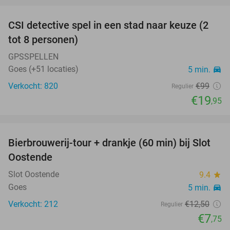
CSI detective spel in een stad naar keuze (2
80%
tot 8 personen)
GPSSPELLEN
Goes (+51 locaties)
5 min.
directions_car
Verkocht: 820
€99
Regulier
€19
,95
favorite_border
Bierbrouwerij-tour + drankje (60 min) bij Slot
38%
Oostende
Slot Oostende
9.4
star
Goes
5 min.
directions_car
Verkocht: 212
€12
,50
Regulier
€7
,75