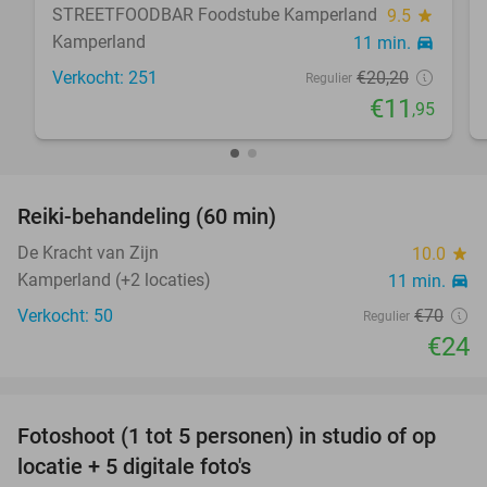
STREETFOODBAR Foodstube Kamperland
9.5
star
Kamperland
11 min.
directions_car
Verkocht: 251
€20
,20
Regulier
€11
,95
favorite_border
Reiki-behandeling (60 min)
66%
De Kracht van Zijn
10.0
star
Kamperland (+2 locaties)
11 min.
directions_car
Verkocht: 50
€70
Regulier
€24
favorite_border
Fotoshoot (1 tot 5 personen) in studio of op
71%
locatie + 5 digitale foto's