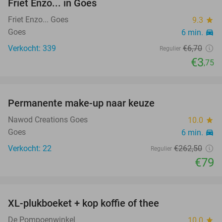
Friet Enzo... in Goes
Friet Enzo... Goes
9.3
star
Goes
6 min.
directions_car
Verkocht: 339
€6
,70
Regulier
€3
,75
favorite_border
Permanente make-up naar keuze
70%
Nawod Creations Goes
10.0
star
Goes
6 min.
directions_car
Verkocht: 22
€262
,50
Regulier
€79
favorite_border
XL-plukboeket + kop koffie of thee
41%
De Pompoenwinkel
10.0
star