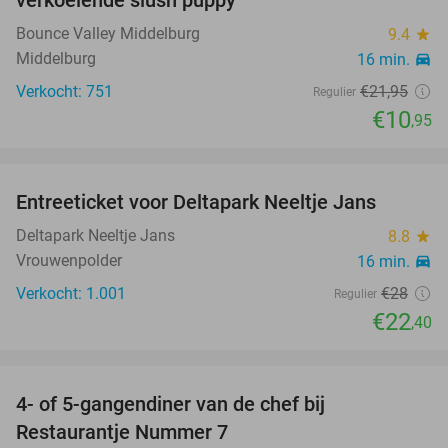
verkoelende slush puppy
Bounce Valley Middelburg
9.4
star
Middelburg
16 min.
directions_car
Verkocht: 751
€21
,95
Regulier
€10
,95
favorite_border
Entreeticket voor Deltapark Neeltje Jans
20%
Deltapark Neeltje Jans
8.8
star
Vrouwenpolder
16 min.
directions_car
Verkocht: 1.001
€28
Regulier
€22
,40
favorite_border
4- of 5-gangendiner van de chef bij
33%
Restaurantje Nummer 7