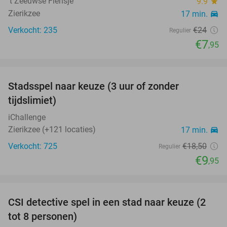
‘t Zeeuwse Flensje
9.9
star
Zierikzee
17 min.
directions_car
Verkocht: 235
€24
Regulier
€7
,95
favorite_border
Stadsspel naar keuze (3 uur of zonder
46%
tijdslimiet)
iChallenge
Zierikzee (+121 locaties)
17 min.
directions_car
Verkocht: 725
€18
,50
Regulier
€9
,95
favorite_border
CSI detective spel in een stad naar keuze (2
80%
tot 8 personen)