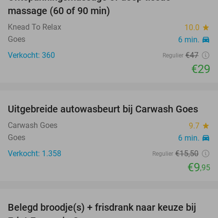
38%
SOLD
massage (60 of 90 min)
OUT
Knead To Relax
10.0
star
Goes
6 min.
directions_car
Verkocht: 360
€47
Regulier
€29
favorite_border
Uitgebreide autowasbeurt bij Carwash Goes
36%
Carwash Goes
9.7
star
Goes
6 min.
directions_car
Verkocht: 1.358
€15
,50
Regulier
€9
,95
favorite_border
Belegd broodje(s) + frisdrank naar keuze bij
44%