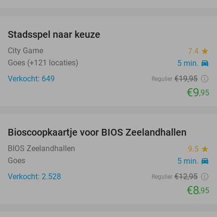
favorite_border
Stadsspel naar keuze
50%
City Game
7.4
star
Goes (+121 locaties)
5 min.
directions_car
Verkocht: 649
€19
,95
Regulier
€9
,95
favorite_border
Bioscoopkaartje voor BIOS Zeelandhallen
31%
BIOS Zeelandhallen
9.5
star
Goes
5 min.
directions_car
Verkocht: 2.528
€12
,95
Regulier
€8
,95
favorite_border