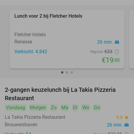
Lunch voor 2 bij Fletcher Hotels
40%
Fletcher Hotels
Renesse
26 min.
directions_car
Verkocht: 4.842
€33
Regulier
€19
,90
2-gangen keuzelunch bij La Takia Pizzeria
42%
Restaurant
Vandaag
Morgen
Zo
Ma
Di
Wo
Do
La Takia Pizzeria Restaurant
9.0
star
Brouwershaven
26 min.
directions_car