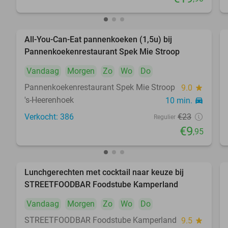
All-You-Can-Eat pannenkoeken (1,5u) bij
57%
Pannenkoekenrestaurant Spek Mie Stroop
Vandaag
Morgen
Zo
Wo
Do
Pannenkoekenrestaurant Spek Mie Stroop
9.0
star
's-Heerenhoek
10 min.
directions_car
Verkocht: 386
€23
Regulier
€9
,95
Lunchgerechten met cocktail naar keuze bij
41%
STREETFOODBAR Foodstube Kamperland
Vandaag
Morgen
Zo
Wo
Do
STREETFOODBAR Foodstube Kamperland
9.5
star