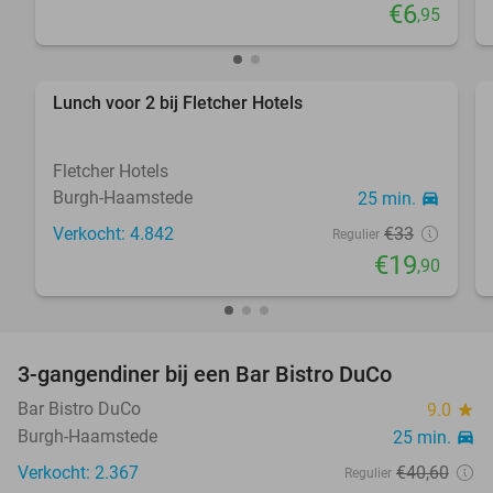
€6
,95
Lunch voor 2 bij Fletcher Hotels
40%
Fletcher Hotels
Burgh-Haamstede
25 min.
directions_car
Verkocht: 4.842
€33
Regulier
€19
,90
3-gangendiner bij een Bar Bistro DuCo
45%
Bar Bistro DuCo
9.0
star
Burgh-Haamstede
25 min.
directions_car
Verkocht: 2.367
€40
,60
Regulier