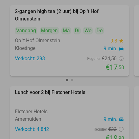
2-gangen high tea (2 uur) bij Op 't Hof
29%
Olmenstein
Vandaag
Morgen
Ma
Di
Wo
Do
Op 't Hof Olmenstein
9.3
star
Kloetinge
9 min.
directions_car
Verkocht: 293
€24
,50
Regulier
€17
,50
Lunch voor 2 bij Fletcher Hotels
40%
Fletcher Hotels
Arnemuiden
9 min.
directions_car
Verkocht: 4.842
€33
Regulier
€19
,90