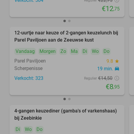
Verkocht: 504
€22
,75
Regulier
€12
,75
12-uurtje naar keuze of 2-gangen keuzelunch bij
38%
Parel Paviljoen aan de Zeeuwse kust
Vandaag
Morgen
Zo
Ma
Di
Wo
Do
Parel Paviljoen
9.8
star
Scherpenisse
19 min.
directions_car
Verkocht: 323
€14
,50
Regulier
€8
,95
4-gangen keuzediner (gamba's of varkenshaas)
47%
bij Zeebinkie
Di
Wo
Do