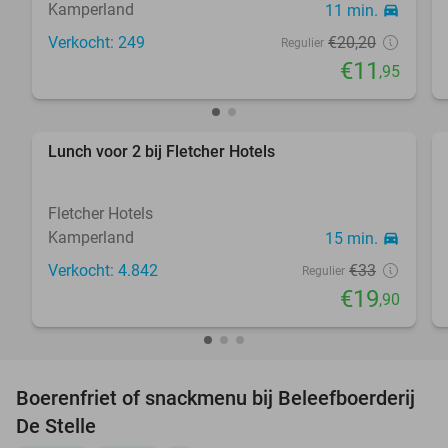
Kamperland
11 min.
directions_car
Verkocht: 249
€20
,20
Regulier
€11
,95
Lunch voor 2 bij Fletcher Hotels
40%
Fletcher Hotels
Kamperland
15 min.
directions_car
Verkocht: 4.842
€33
Regulier
€19
,90
Boerenfriet of snackmenu bij Beleefboerderij
40%
De Stelle