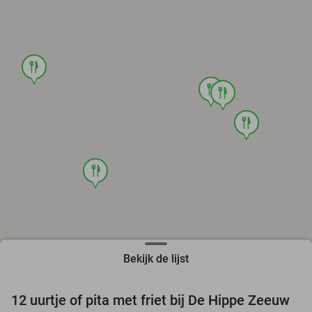
food
food
food
food
food
Bekijk de lijst
12 uurtje of pita met friet bij De Hippe Zeeuw
33%