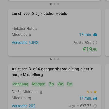
Lunch voor 2 bij Fletcher Hotels
40%
Fletcher Hotels
Middelburg
17 min.
directions_car
Verkocht: 4.842
€33
Regulier
€19
,90
Aziatisch 3- of 4-gangen shared dining-diner in
36%
hartje Middelburg
Vandaag
Morgen
Zo
Wo
Do
De Bij Middelburg
8.3
star
Middelburg
17 min.
directions_car
Verkocht: 202
€37
,75
Regulier