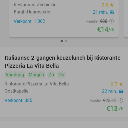
Restaurant Zeebinkie
9.5
star
Burgh-Haamstede
21 min.
directions_car
Verkocht: 1.062
€28
Regulier
€14
,95
Italiaanse 2-gangen keuzelunch bij Ristorante
41%
Pizzeria La Vita Bella
Vandaag
Morgen
Zo
Do
Ristorante Pizzeria La Vita Bella
9.7
star
Oostkapelle
22 min.
directions_car
Verkocht: 385
€23
,15
Regulier
€13
,75