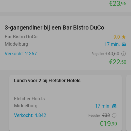
€23
,95
3-gangendiner bij een Bar Bistro DuCo
45%
Bar Bistro DuCo
9.0
star
Middelburg
17 min.
directions_car
Verkocht: 2.367
€40
,60
Regulier
€22
,50
Lunch voor 2 bij Fletcher Hotels
40%
Fletcher Hotels
Middelburg
17 min.
directions_car
Verkocht: 4.842
€33
Regulier
€19
,90