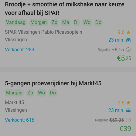
Broodje + smoothie of milkshake naar keuze
36%
voor afhaal bij SPAR
Vandaag
Morgen
Zo
Ma
Di
Wo
Do
SPAR Vlissingen Pablo Picassoplein
9.6
star
Vlissingen
23 min.
directions_car
Verkocht: 283
€8
,15
Regulier
€5
,25
5-gangen proeverijdiner bij Markt45
34%
Morgen
Zo
Wo
Do
Markt 45
9.5
star
Vlissingen
23 min.
directions_car
Verkocht: 616
€59
,05
Regulier
€39