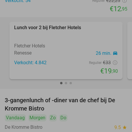
Verkocht: 54
€22
,25
Regulier
€12
,95
Lunch voor 2 bij Fletcher Hotels
40%
Fletcher Hotels
Renesse
26 min.
directions_car
Verkocht: 4.842
€33
Regulier
€19
,90
3-gangenlunch of -diner van de chef bij De
20%
Kromme Bistro
Vandaag
Morgen
Zo
Do
De Kromme Bistro
9.5
star