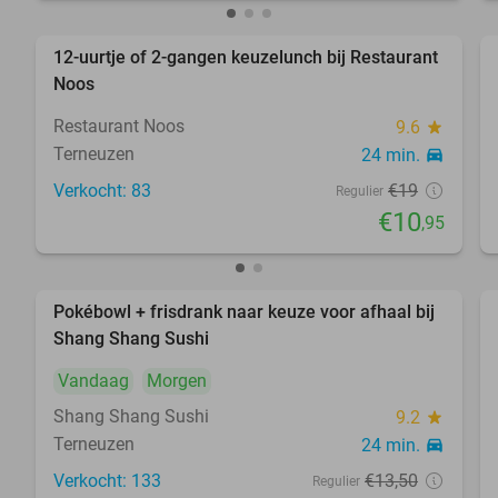
12-uurtje of 2-gangen keuzelunch bij Restaurant
42%
Noos
Restaurant Noos
9.6
star
Terneuzen
24 min.
directions_car
Verkocht: 83
€19
Regulier
€10
,95
Pokébowl + frisdrank naar keuze voor afhaal bij
49%
Shang Shang Sushi
Vandaag
Morgen
Shang Shang Sushi
9.2
star
Terneuzen
24 min.
directions_car
Verkocht: 133
€13
,50
Regulier