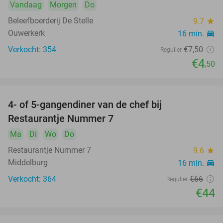
Vandaag
Morgen
Do
Beleefboerderij De Stelle
9.7
star
Ouwerkerk
16 min.
directions_car
Verkocht: 354
€7
,50
Regulier
€4
,50
4- of 5-gangendiner van de chef bij
33%
Restaurantje Nummer 7
Ma
Di
Wo
Do
Restaurantje Nummer 7
9.6
star
Middelburg
16 min.
directions_car
Verkocht: 364
€66
Regulier
€44