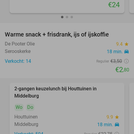
€24
Warme snack + frisdrank, ijs of ijskoffie
20%
De Pooter Olie
9.4
star
Serooskerke
18 min.
directions_car
Verkocht: 14
€3
,50
Regulier
€2
,80
2-gangen keuzelunch bij Houttuinen in
44%
Middelburg
Wo
Do
Houttuinen
9.9
star
Middelburg
18 min.
directions_car