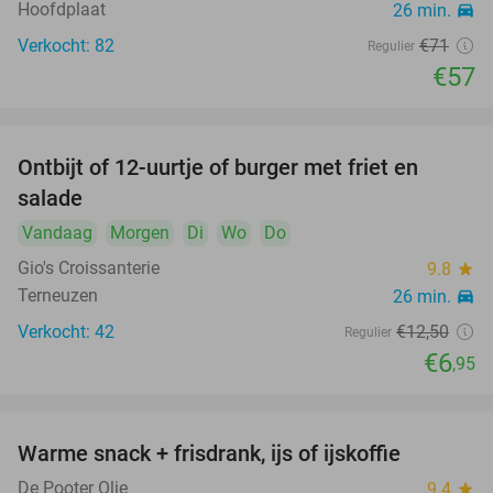
Hoofdplaat
26 min.
directions_car
Verkocht: 82
€71
Regulier
€57
Ontbijt of 12-uurtje of burger met friet en
44%
salade
Vandaag
Morgen
Di
Wo
Do
Gio's Croissanterie
9.8
star
Terneuzen
26 min.
directions_car
Verkocht: 42
€12
,50
Regulier
€6
,95
Warme snack + frisdrank, ijs of ijskoffie
20%
De Pooter Olie
9.4
star