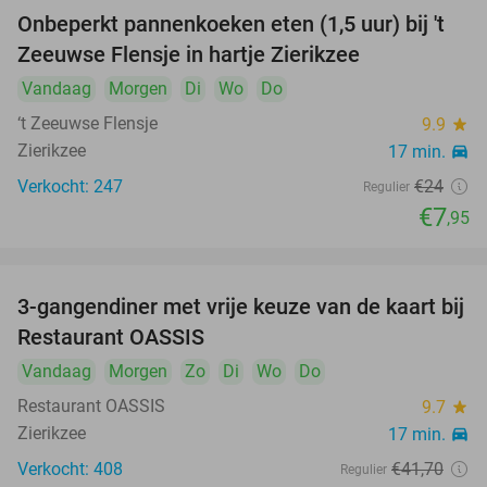
Onbeperkt pannenkoeken eten (1,5 uur) bij 't
67%
Zeeuwse Flensje in hartje Zierikzee
Vandaag
Morgen
Di
Wo
Do
‘t Zeeuwse Flensje
9.9
star
Zierikzee
17 min.
directions_car
Verkocht: 247
€24
Regulier
€7
,95
3-gangendiner met vrije keuze van de kaart bij
43%
Restaurant OASSIS
Vandaag
Morgen
Zo
Di
Wo
Do
Restaurant OASSIS
9.7
star
Zierikzee
17 min.
directions_car
Verkocht: 408
€41
,70
Regulier