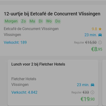
12-uurtje bij Eetcafé de Concurrent Vlissingen
42%
Morgen
Zo
Ma
Di
Wo
Do
Eetcafé de Concurrent Vlissingen
9.8
star
Vlissingen
23 min.
directions_car
Verkocht: 189
€15
,50
Regulier
€8
,95
Lunch voor 2 bij Fletcher Hotels
40%
Fletcher Hotels
Vlissingen
23 min.
directions_car
Verkocht: 4.842
€33
Regulier
€19
,90