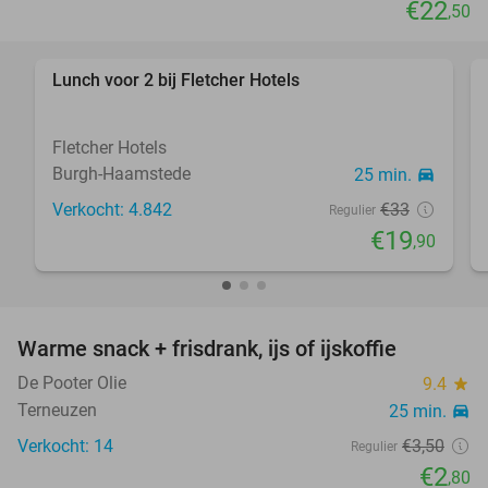
€22
,50
Lunch voor 2 bij Fletcher Hotels
40%
Fletcher Hotels
Burgh-Haamstede
25 min.
directions_car
Verkocht: 4.842
€33
Regulier
€19
,90
Warme snack + frisdrank, ijs of ijskoffie
20%
De Pooter Olie
9.4
star
Terneuzen
25 min.
directions_car
Verkocht: 14
€3
,50
Regulier
€2
,80