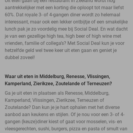
Uit eten gaan bij een restaurant in Zeeland wordt nog
aantrekkelijker met een korting die oploopt tot maar liefst
60%. Dat royale 3- of 4-gangen diner wordt zo helemaal
interessant, maar ook een lekker ontbijtje of een smakelijke
lunch pak je zo voordelig mee bij Social Deal. En wat dacht
je van een gezellige high tea, high beer of high wine met
vrienden, familie of collega’s? Met Social Deal kun je voor
hetzelfde geld wel twee keer uit eten gaan en geniet je
dubbel zoveel!
Waar uit eten in Middelburg, Renesse, Vlissingen,
Kamperland, Zierikzee, Zoutelande of Terneuzen?
Ga je uit eten in plaatsen als Renesse, Middelburg,
Kamperland, Vlissingen, Zierikzee, Terneuzen of
Zoutelande? Dan kun je je hart ophalen met het diverse
aanbod aan keukens en stijlen. Of je nou voor een 3- of 4-
gangen (keuze)diner kiest of gaat voor mosselen, vis- en
vleesgerechten, sushi, burgers, pizza en pasta of smult van