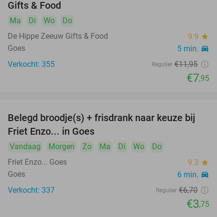
Gifts & Food
Ma
Di
Wo
Do
De Hippe Zeeuw Gifts & Food
9.9
star
Goes
5 min.
directions_car
Verkocht: 355
€11
,95
Regulier
€7
,95
Belegd broodje(s) + frisdrank naar keuze bij
44%
Friet Enzo... in Goes
Vandaag
Morgen
Zo
Ma
Di
Wo
Do
Friet Enzo... Goes
9.3
star
Goes
6 min.
directions_car
Verkocht: 337
€6
,70
Regulier
€3
,75