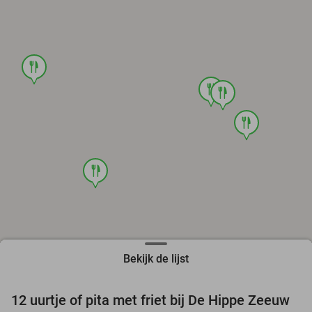
food
food
food
food
food
Bekijk de lijst
12 uurtje of pita met friet bij De Hippe Zeeuw
33%