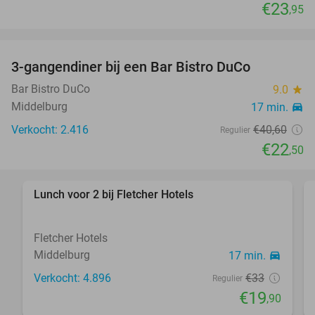
€23
,95
3-gangendiner bij een Bar Bistro DuCo
45%
Bar Bistro DuCo
9.0
star
Middelburg
17 min.
directions_car
Verkocht: 2.416
€40
,60
Regulier
€22
,50
Lunch voor 2 bij Fletcher Hotels
40%
Fletcher Hotels
Middelburg
17 min.
directions_car
Verkocht: 4.896
€33
Regulier
€19
,90