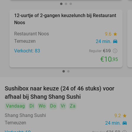
12-uurtje of 2-gangen keuzelunch bij Restaurant
42%
Noos
Restaurant Noos
9.6
star
Terneuzen
24 min.
directions_car
Verkocht: 83
€19
Regulier
€10
,95
Sushibox naar keuze (24 of 46 stuks) voor
44%
afhaal bij Shang Shang Sushi
Vandaag
Di
Wo
Do
Vr
Za
Shang Shang Sushi
9.2
star
Terneuzen
24 min.
directions_car