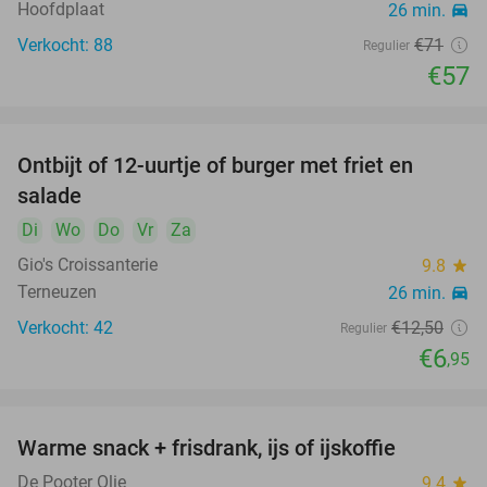
Hoofdplaat
26 min.
directions_car
Verkocht: 88
€71
Regulier
€57
Ontbijt of 12-uurtje of burger met friet en
44%
salade
Di
Wo
Do
Vr
Za
Gio's Croissanterie
9.8
star
Terneuzen
26 min.
directions_car
Verkocht: 42
€12
,50
Regulier
€6
,95
Warme snack + frisdrank, ijs of ijskoffie
20%
De Pooter Olie
9.4
star