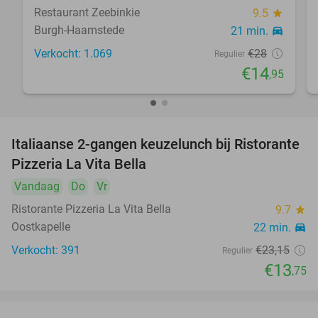
Restaurant Zeebinkie
9.5
star
Burgh-Haamstede
21 min.
directions_car
Verkocht: 1.069
€28
Regulier
€14
,95
Italiaanse 2-gangen keuzelunch bij Ristorante
41%
Pizzeria La Vita Bella
Vandaag
Do
Vr
Ristorante Pizzeria La Vita Bella
9.7
star
Oostkapelle
22 min.
directions_car
Verkocht: 391
€23
,15
Regulier
€13
,75