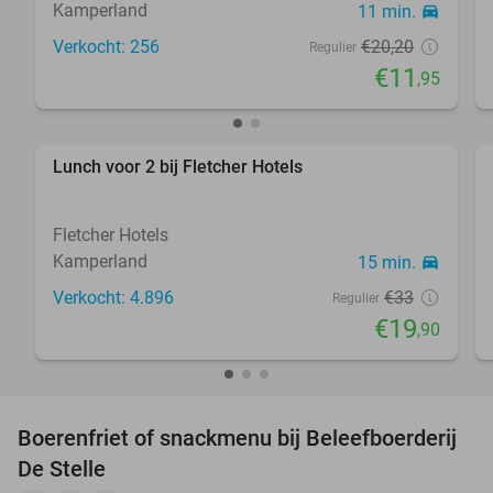
Kamperland
11 min.
directions_car
Verkocht: 256
€20
,20
Regulier
€11
,95
Lunch voor 2 bij Fletcher Hotels
40%
Fletcher Hotels
Kamperland
15 min.
directions_car
Verkocht: 4.896
€33
Regulier
€19
,90
Boerenfriet of snackmenu bij Beleefboerderij
40%
De Stelle