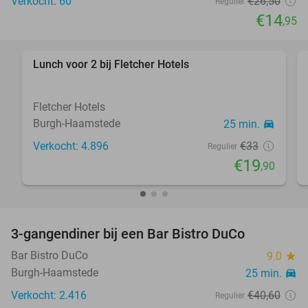
Verkocht: 60
€26
,50
Regulier
€14
,95
Lunch voor 2 bij Fletcher Hotels
40%
Fletcher Hotels
Burgh-Haamstede
25 min.
directions_car
Verkocht: 4.896
€33
Regulier
€19
,90
3-gangendiner bij een Bar Bistro DuCo
45%
Bar Bistro DuCo
9.0
star
Burgh-Haamstede
25 min.
directions_car
Verkocht: 2.416
€40
,60
Regulier