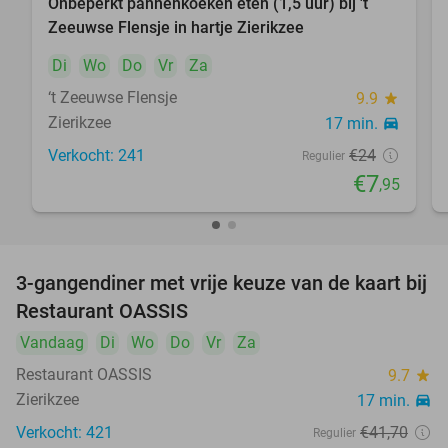
Onbeperkt pannenkoeken eten (1,5 uur) bij 't
67%
Zeeuwse Flensje in hartje Zierikzee
Di
Wo
Do
Vr
Za
‘t Zeeuwse Flensje
9.9
star
Zierikzee
17 min.
directions_car
Verkocht: 241
€24
Regulier
€7
,95
3-gangendiner met vrije keuze van de kaart bij
43%
Restaurant OASSIS
Vandaag
Di
Wo
Do
Vr
Za
Restaurant OASSIS
9.7
star
Zierikzee
17 min.
directions_car
Verkocht: 421
€41
,70
Regulier