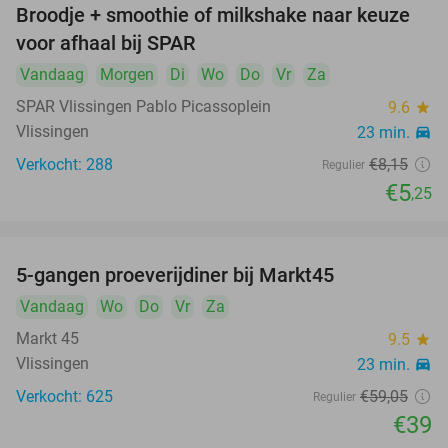
Broodje + smoothie of milkshake naar keuze
36%
voor afhaal bij SPAR
Vandaag
Morgen
Di
Wo
Do
Vr
Za
SPAR Vlissingen Pablo Picassoplein
9.6
star
Vlissingen
23 min.
directions_car
Verkocht: 288
€8
,15
Regulier
€5
,25
5-gangen proeverijdiner bij Markt45
34%
Vandaag
Wo
Do
Vr
Za
Markt 45
9.5
star
Vlissingen
23 min.
directions_car
Verkocht: 625
€59
,05
Regulier
€39