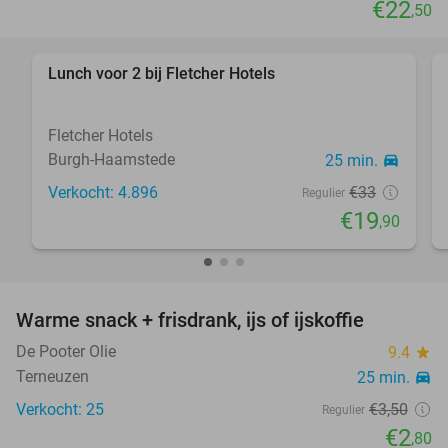
€22
,50
Lunch voor 2 bij Fletcher Hotels
40%
Fletcher Hotels
Burgh-Haamstede
25 min.
directions_car
Verkocht: 4.896
€33
Regulier
€19
,90
Warme snack + frisdrank, ijs of ijskoffie
20%
De Pooter Olie
9.4
star
Terneuzen
25 min.
directions_car
Verkocht: 25
€3
,50
Regulier
€2
,80