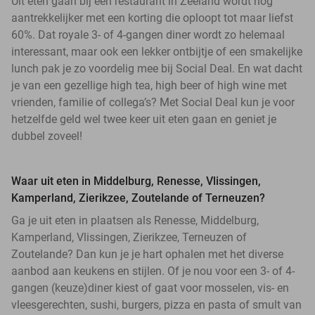
Uit eten gaan bij een restaurant in Zeeland wordt nog
aantrekkelijker met een korting die oploopt tot maar liefst
60%. Dat royale 3- of 4-gangen diner wordt zo helemaal
interessant, maar ook een lekker ontbijtje of een smakelijke
lunch pak je zo voordelig mee bij Social Deal. En wat dacht
je van een gezellige high tea, high beer of high wine met
vrienden, familie of collega’s? Met Social Deal kun je voor
hetzelfde geld wel twee keer uit eten gaan en geniet je
dubbel zoveel!
Waar uit eten in Middelburg, Renesse, Vlissingen,
Kamperland, Zierikzee, Zoutelande of Terneuzen?
Ga je uit eten in plaatsen als Renesse, Middelburg,
Kamperland, Vlissingen, Zierikzee, Terneuzen of
Zoutelande? Dan kun je je hart ophalen met het diverse
aanbod aan keukens en stijlen. Of je nou voor een 3- of 4-
gangen (keuze)diner kiest of gaat voor mosselen, vis- en
vleesgerechten, sushi, burgers, pizza en pasta of smult van