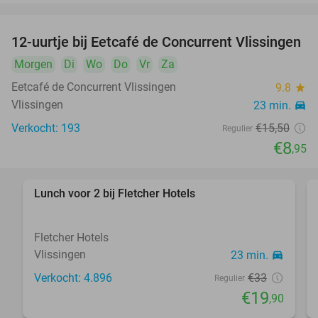
12-uurtje bij Eetcafé de Concurrent Vlissingen
42%
Morgen
Di
Wo
Do
Vr
Za
Eetcafé de Concurrent Vlissingen
9.8
star
Vlissingen
23 min.
directions_car
Verkocht: 193
€15
,50
Regulier
€8
,95
Lunch voor 2 bij Fletcher Hotels
40%
Fletcher Hotels
Vlissingen
23 min.
directions_car
Verkocht: 4.896
€33
Regulier
€19
,90