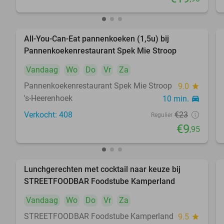
All-You-Can-Eat pannenkoeken (1,5u) bij
57%
Pannenkoekenrestaurant Spek Mie Stroop
Vandaag
Wo
Do
Vr
Za
Pannenkoekenrestaurant Spek Mie Stroop
9.0
star
's-Heerenhoek
10 min.
directions_car
Verkocht: 408
€23
Regulier
€9
,95
Lunchgerechten met cocktail naar keuze bij
41%
STREETFOODBAR Foodstube Kamperland
Vandaag
Wo
Do
Vr
Za
STREETFOODBAR Foodstube Kamperland
9.5
star