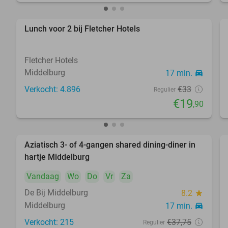
Lunch voor 2 bij Fletcher Hotels
40%
Fletcher Hotels
Middelburg
17 min.
directions_car
Verkocht: 4.896
€33
Regulier
€19
,90
Aziatisch 3- of 4-gangen shared dining-diner in
36%
hartje Middelburg
Vandaag
Wo
Do
Vr
Za
De Bij Middelburg
8.2
star
Middelburg
17 min.
directions_car
Verkocht: 215
€37
,75
Regulier