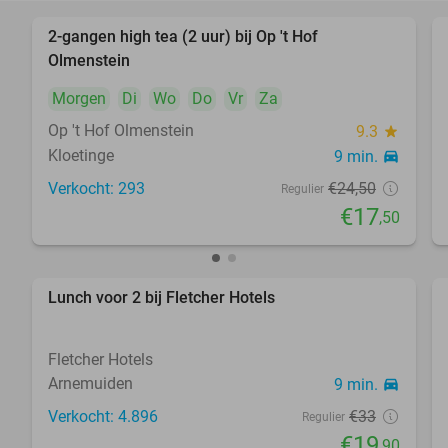
2-gangen high tea (2 uur) bij Op 't Hof
29%
Olmenstein
Morgen
Di
Wo
Do
Vr
Za
Op 't Hof Olmenstein
9.3
star
Kloetinge
9 min.
directions_car
Verkocht: 293
€24
,50
Regulier
€17
,50
Lunch voor 2 bij Fletcher Hotels
40%
Fletcher Hotels
Arnemuiden
9 min.
directions_car
Verkocht: 4.896
€33
Regulier
€19
,90