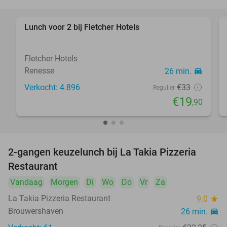
Lunch voor 2 bij Fletcher Hotels
40%
Fletcher Hotels
Renesse
26 min.
directions_car
Verkocht: 4.896
€33
Regulier
€19
,90
2-gangen keuzelunch bij La Takia Pizzeria
42%
Restaurant
Vandaag
Morgen
Di
Wo
Do
Vr
Za
La Takia Pizzeria Restaurant
9.0
star
Brouwershaven
26 min.
directions_car