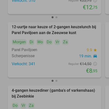
Verkocht: 510
€22
,75
Regulier
€12
,75
12-uurtje naar keuze of 2-gangen keuzelunch bij
38%
Parel Paviljoen aan de Zeeuwse kust
Morgen
Di
Wo
Do
Vr
Za
Parel Paviljoen
9.9
star
Scherpenisse
19 min.
directions_car
Verkocht: 341
€14
,50
Regulier
€8
,95
4-gangen keuzediner (gamba's of varkenshaas)
47%
bij Zeebinkie
Do
Vr
Za