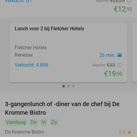
Verkocht: 61
€22
,25
Regulier
€12
,95
Lunch voor 2 bij Fletcher Hotels
40%
Fletcher Hotels
Renesse
26 min.
directions_car
Verkocht: 4.896
€33
Regulier
€19
,90
3-gangenlunch of -diner van de chef bij De
20%
Kromme Bistro
Vandaag
Do
Vr
Za
De Kromme Bistro
9.5
star