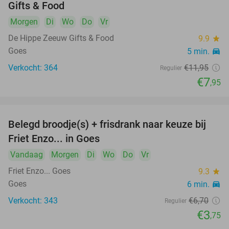
Gifts & Food
Morgen
Di
Wo
Do
Vr
De Hippe Zeeuw Gifts & Food
9.9
star
Goes
5 min.
directions_car
Verkocht: 364
€11
,95
Regulier
€7
,95
Belegd broodje(s) + frisdrank naar keuze bij
44%
Friet Enzo... in Goes
Vandaag
Morgen
Di
Wo
Do
Vr
Friet Enzo... Goes
9.3
star
Goes
6 min.
directions_car
Verkocht: 343
€6
,70
Regulier
€3
,75