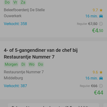
Do
Vr
Za
Beleefboerderij De Stelle
9.7
star
Ouwerkerk
16 min.
directions_car
Verkocht: 358
€7
,50
Regulier
€4
,50
4- of 5-gangendiner van de chef bij
33%
Restaurantje Nummer 7
Morgen
Di
Wo
Do
Restaurantje Nummer 7
9.6
star
Middelburg
16 min.
directions_car
Verkocht: 387
€66
Regulier
€44