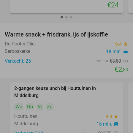
€24
Warme snack + frisdrank, ijs of ijskoffie
20%
De Pooter Olie
9.4
star
Serooskerke
18 min.
directions_car
Verkocht: 25
€3
,50
Regulier
€2
,80
2-gangen keuzelunch bij Houttuinen in
44%
Middelburg
Wo
Do
Vr
Za
Houttuinen
9.9
star
Middelburg
18 min.
directions_car