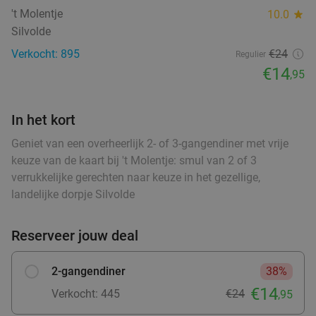
food
food
't Molentje
10.0
star
€2
,95
Silvolde
food
food
Verkocht: 895
€24
Regulier
food
€14
,95
Warme drank + zoete snack naar keuze (enkel
35%
ood
ood
food
ood
food
food
food
food
food
of 10-strippenkaart) bij SPAR City Enschede
In het kort
Vandaag
Morgen
Wo
Do
Vr
Za
Zo
SPAR City Enschede
9.7
star
Geniet van een overheerlijk 2- of 3-gangendiner met vrije
food
Zutphen
27 min.
directions_car
keuze van de kaart bij 't Molentje: smul van 2 of 3
verrukkelijke gerechten naar keuze in het gezellige,
Verkocht: 185
€4
,55
Regulier
landelijke dorpje Silvolde
food
€2
,95
food
Reserveer jouw deal
food
food
Strippenkaart of warme drank + appelflap of
51%
food
2-gangendiner
38%
koek bij SPAR Arnhem
€14
Verkocht: 445
€24
,95
Vandaag
Morgen
Wo
Do
Vr
Za
Zo