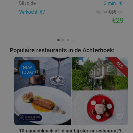
Silvolde
3 min.
directions_walk
Verkocht: 67
€55
Regulier
€29
Populaire restaurants in de Achterhoek:
48%
NEW
TODAY
favorite_border
10-gangenlunch of -diner bij sterrenrestaurant 't