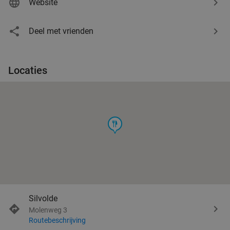
Website
Deel met vrienden
Locaties
food
Silvolde
Molenweg 3
Routebeschrijving