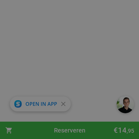
close
OPEN IN APP
€14
Reserveren
,95