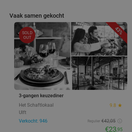
Vaak samen gekocht
43%
SOLD
OUT
3-gangen keuzediner
Het Schaftlokaal
9.8
star
Ulft
Verkocht: 946
€42
,05
Regulier
€23
,95