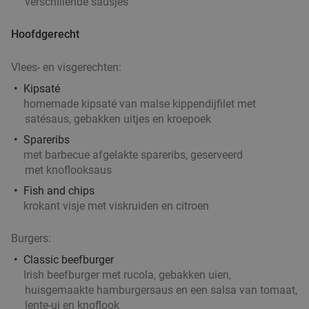
verschillende sausjes
Hoofdgerecht
Vlees- en visgerechten:
Kipsaté
homemade kipsaté van malse kippendijfilet met
satésaus, gebakken uitjes en kroepoek
Spareribs
met barbecue afgelakte spareribs, geserveerd
met knoflooksaus
Fish and chips
krokant visje met viskruiden en citroen
Burgers:
Classic beefburger
Irish beefburger met rucola, gebakken uien,
huisgemaakte hamburgersaus en een salsa van tomaat,
lente-ui en knoflook