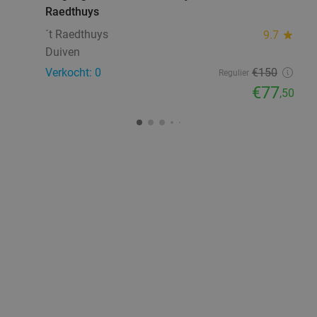
Raedthuys
´t Raedthuys
9.7
star
Duiven
Verkocht: 0
€150
Regulier
€77
,50