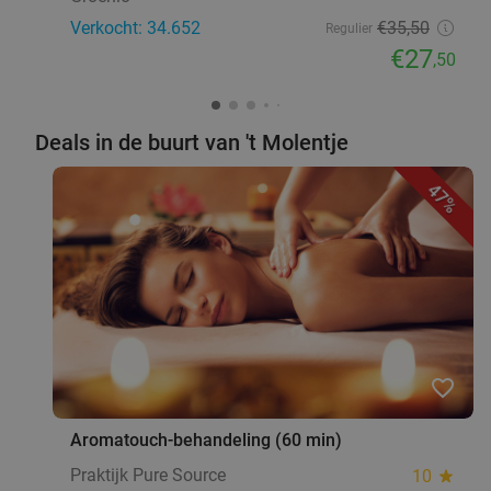
Verkocht: 34.652
€35
,50
Regulier
€27
,50
Deals in de buurt van 't Molentje
47%
favorite_border
Aromatouch-behandeling (60 min)
Praktijk Pure Source
10
star