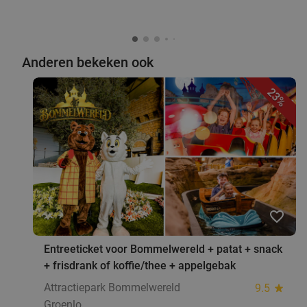
Anderen bekeken ook
23%
favorite_border
Entreeticket voor Bommelwereld + patat + snack
+ frisdrank of koffie/thee + appelgebak
Attractiepark Bommelwereld
9.5
star
Groenlo