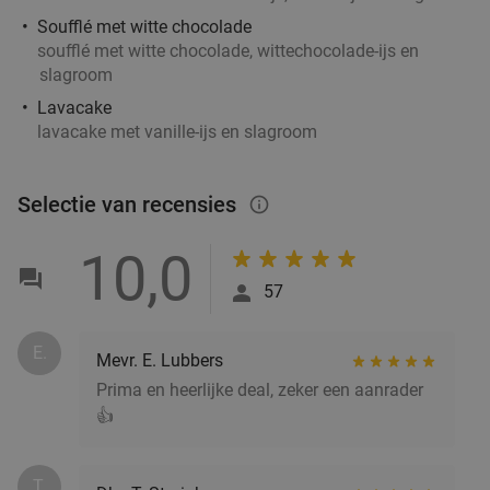
Soufflé met witte chocolade
soufflé met witte chocolade, wittechocolade-ijs en
slagroom
Lavacake
lavacake met vanille-ijs en slagroom
Selectie van recensies
info_outlined
10,0
57
E.
Mevr. E. Lubbers
Prima en heerlijke deal, zeker een aanrader
👍
T.