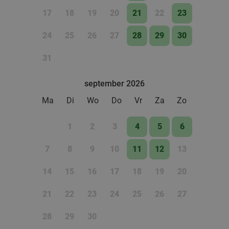
17
18
19
20
21
22
23
Fletcher Hotels
Ellecom
28 min.
directions_car
24
25
26
27
28
29
30
Verkocht: 4.905
€33
Regulier
31
€19
,90
september 2026
Ma
Di
Wo
Do
Vr
Za
Zo
1
2
3
4
5
6
7
8
9
10
11
12
13
14
15
16
17
18
19
20
21
22
23
24
25
26
27
28
29
30