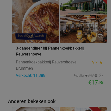
favorite_border
3-gangendiner bij Pannenkoekbakkerij
Reuvershoeve
Pannenkoekbakkerij Reuvershoeve
9.7
star
Brummen
Verkocht: 11.388
€34
,10
Regulier
€17
,95
Anderen bekeken ook