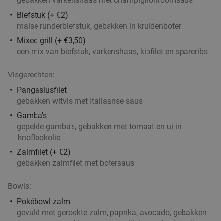
gebakken varkenshaas met champignonroomsaus
Biefstuk (+ €2)
malse runderbiefstuk, gebakken in kruidenboter
Mixed grill (+ €3,50)
een mix van biefstuk, varkenshaas, kipfilet en spareribs
Visgerechten:
Pangasiusfilet
gebakken witvis met Italiaanse saus
Gamba's
gepelde gamba's, gebakken met tomaat en ui in
knoflookolie
Zalmfilet (+ €2)
gebakken zalmfilet met botersaus
Bowls:
Pokébowl zalm
gevuld met gerookte zalm, paprika, avocado, gebakken