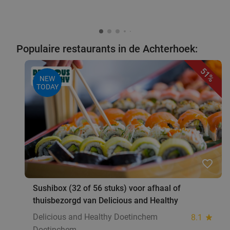
Populaire restaurants in de Achterhoek:
51%
NEW
TODAY
favorite_border
Sushibox (32 of 56 stuks) voor afhaal of
thuisbezorgd van Delicious and Healthy
Delicious and Healthy Doetinchem
8.1
star
Doetinchem