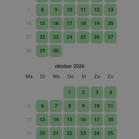
Fletcher Hotels
Ellecom
7
8
9
10
11
12
13
28 min.
directions_car
Verkocht: 4.833
€33
Regulier
14
15
16
17
18
19
20
€19
,90
21
22
23
24
25
26
27
28
29
30
oktober 2026
Ma
Di
Wo
Do
Vr
Za
Zo
1
2
3
4
5
6
7
8
9
10
11
12
13
14
15
16
17
18
19
20
21
22
23
24
25