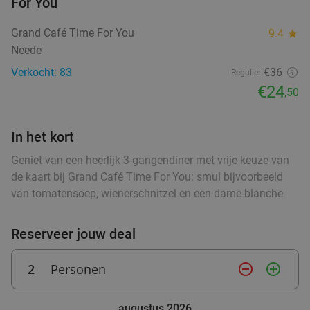
For You
food
food
Grand Café Time For You
9.4
star
food
food
Neede
Warme drank + zoete snack naar keuze (enkel
35%
food
Verkocht: 83
€36
of 10-strippenkaart) bij SPAR City Enschede
Regulier
ood
food
ood
food
ood
food
food
food
food
€24
food
,50
Vandaag
Morgen
Za
Zo
Ma
Di
Wo
SPAR City Enschede
9.7
star
In het kort
Zutphen
27 min.
directions_car
food
Verkocht: 183
€4
,55
Geniet van een heerlijk 3-gangendiner met vrije keuze van
Regulier
€2
de kaart bij Grand Café Time For You: smul bijvoorbeeld
,95
van tomatensoep, wienerschnitzel en een dame blanche
food
food
Reserveer jouw deal
food
Strippenkaart of warme drank + appelflap of
51%
food
koek bij SPAR Arnhem
food
2
Personen
remove_circle_outline
add_circle_outline
Morgen
Za
Zo
Ma
Di
Wo
SPAR Arnhem
9.7
star
augustus 2026