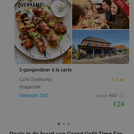
35%
favorite_border
3-gangendiner à la carte
Café Overkamp
9.4
star
Vragender
Verkocht: 242
€37
Regulier
€24
Deals in de buurt van Grand Café Time For