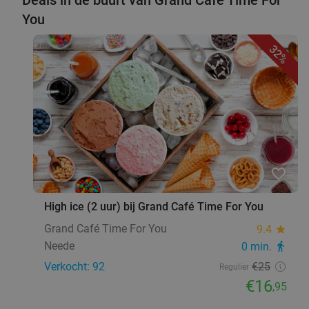
You
32%
favorite_border
High ice (2 uur) bij Grand Café Time For You
Grand Café Time For You
9.4
star
Neede
0 min.
directions_walk
Verkocht: 92
€25
Regulier
€16
,95