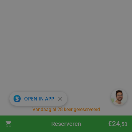
close
OPEN IN APP
Vandaag al 28 keer gereserveerd
€24
Reserveren
,50