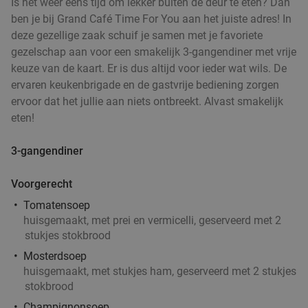
Is het weer eens tijd om lekker buiten de deur te eten? Dan
ben je bij Grand Café Time For You aan het juiste adres! In
deze gezellige zaak schuif je samen met je favoriete
gezelschap aan voor een smakelijk 3-gangendiner met vrije
keuze van de kaart. Er is dus altijd voor ieder wat wils. De
ervaren keukenbrigade en de gastvrije bediening zorgen
ervoor dat het jullie aan niets ontbreekt. Alvast smakelijk
eten!
3-gangendiner
Voorgerecht
Tomatensoep
huisgemaakt, met prei en vermicelli, geserveerd met 2
stukjes stokbrood
Mosterdsoep
huisgemaakt, met stukjes ham, geserveerd met 2 stukjes
stokbrood
Champignonsoep