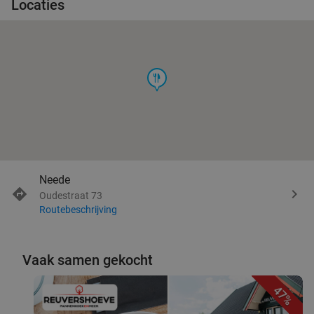
Locaties
food
Neede
Oudestraat 73
Routebeschrijving
Vaak samen gekocht
47%