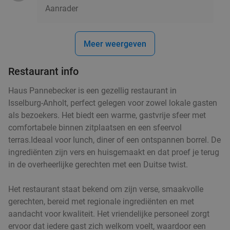
Aanrader
3-gangen keuzediner bij Het Schaftlokaal
44%
Meer weergeven
Wo
Do
Vr
Het Schaftlokaal
9.8
star
Restaurant info
Ulft
12 min.
directions_car
Haus Pannebecker is een gezellig restaurant in
Verkocht: 109
€42
,55
Regulier
food
Isselburg‑Anholt, perfect gelegen voor zowel lokale gasten
€23
,95
food
food
food
als bezoekers. Het biedt een warme, gastvrije sfeer met
food
food
food
food
food
food
food
food
food
food
food
food
food
food
food
food
comfortabele binnen zitplaatsen en een sfeervol
food
food
food
food
food
food
food
food
food
food
food
food
food
food
food
food
food
Strippenkaart voor 10 bolletjes ijs bij De IJshoek
50%
terras.Ideaal voor lunch, diner of een ontspannen borrel. De
foo
foo
food
food
food
ingrediënten zijn vers en huisgemaakt en dat proef je terug
in de overheerlijke gerechten met een Duitse twist.
Vandaag
Morgen
Ma
Di
Wo
Do
Vr
De IJshoek
9.6
star
Het restaurant staat bekend om zijn verse, smaakvolle
food
Ulft
12 min.
directions_car
gerechten, bereid met regionale ingrediënten en met
aandacht voor kwaliteit. Het vriendelijke personeel zorgt
Verkocht: 120
€25
Regulier
food
ervoor dat iedere gast zich welkom voelt, waardoor een