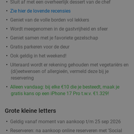
Sluit af met een overheerlijk dessert van de chef
Verkocht: 207
€6
,75
Regulier
Zie hier de lovende recensies
€4
,75
Geniet van de volle borden vol lekkers
Wordt meegenomen in de gastvrijheid en sfeer
Geniet samen met je favoriete gezelschap
Broodje + ijs(koffie) of drankje naar keuze
29%
Gratis parkeren voor de deur
Station Alexsander
9.8
star
Ook geldig in het weekend!
Doetinchem
11 min.
directions_car
Uiteraard wordt er rekening gehouden met vegetariërs en
Verkocht: 115
€10
,95
Regulier
(di)eetwensen of allergieën, vermeld deze bij je
€7
,75
reservering
Alleen vandaag: bij elke €10 die je besteedt, maak je
gratis kans op een iPhone 17 Pro t.w.v. €1.329!
2-gangen keuzelunch bij ’t Raedthuys
45%
Grote kleine letters
Vandaag
Morgen
Vr
Geldig vanaf moment van aankoop t/m 25 sep 2026
Eterij & Tapperij 't Raedthuys
9.7
star
Doetinchem
Reserveren:
na aankoop online reserveren met 'Social
11 min.
directions_car