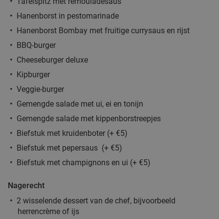
4-gangen keuzediner bij De Beren
46%
Tafelspitz met remouladesaus
Vandaag
Morgen
Ma
Di
Wo
Do
Vr
Hanenborst in pestomarinade
Hanenborst Bombay met fruitige currysaus en rijst
De Beren Doetinchem
9.3
star
Doetinchem
12 min.
directions_car
BBQ-burger
Verkocht: 325
€47
,70
Cheeseburger deluxe
Regulier
€25
,95
Kipburger
Veggie-burger
Gemengde salade met ui, ei en tonijn
Wijn- en likeurproeverij + hapjes bij Alpenwijn
47%
Gemengde salade met kippenborstreepjes
Alpenwijn
9.9
star
Biefstuk met kruidenboter (+ €5)
Doetinchem
12 min.
directions_car
Biefstuk met pepersaus (+ €5)
Verkocht: 113
€30
Regulier
Biefstuk met champignons en ui (+ €5)
€16
Nagerecht
2 wisselende dessert van de chef, bijvoorbeeld
Speciaalbierproeverij + borrelplank bij Café
31%
herrencrème of ijs