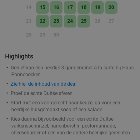
€3
,50
14
15
16
17
18
19
20
21
22
23
24
25
26
27
2-gangenlunch à la carte bij Eetwinkel LEO
35%
28
29
30
Vandaag
Morgen
Wo
Do
Vr
Eetwinkel LEO
9.7
star
Highlights
Lichtenvoorde
10 min.
directions_car
Verkocht: 304
€15
,35
Regulier
Geniet van een heerlijk 3-gangendiner à la carte bij Haus
€9
Pannebecker
,95
Zie hier de inhoud van de deal
Proef de echte Duitse sferen
Broodje + frisdrank naar keuze voor afhaal bij
30%
Start met een voorgerecht naar keuze, ga voor een
Spar Food Club Doetinchem
heerlijke huisgemaakt soep of een salade
Kies daarna bijvoorbeeld voor een echte Duitse
Vandaag
Morgen
Ma
Di
Wo
Do
Vr
varkensschnitzel, hanenborst in pestomarinade,
Spar Food Club Doetinchem
9.8
star
cheeseburger of een van de andere heerlijke gerechten
Doetinchem
10 min.
directions_car