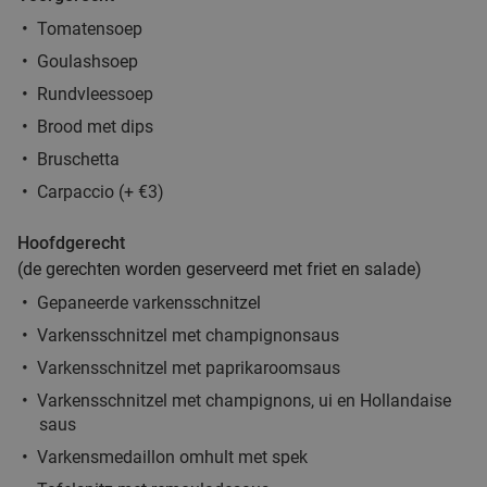
Vandaag
Morgen
Ma
Di
Wo
Do
Vr
Tomatensoep
Delicious and Healthy Doetinchem
8.1
star
Goulashsoep
Doetinchem
12 min.
directions_car
Rundvleessoep
Verkocht: 21
€30
,40
Regulier
Brood met dips
€14
,95
Bruschetta
Carpaccio (+ €3)
Luxe high tea (2 uur) bij Hatty's Le Pink Petit
52%
Hoofdgerecht
Patisserie
(de gerechten worden geserveerd met friet en salade)
Gepaneerde varkensschnitzel
​Hatty's Le Pink Petit Patisserie
9.7
star
Doetinchem
12 min.
directions_car
Varkensschnitzel met champignonsaus
Verkocht: 172
€45
,95
Varkensschnitzel met paprikaroomsaus
Regulier
€21
,95
Varkensschnitzel met champignons, ui en Hollandaise
saus
Varkensmedaillon omhult met spek