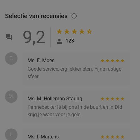
Merleyn
Vandaag
Morgen
Wo
Do
Vr
Selectie van recensies
info_outlined
Café Merleyn
9.9
star
9,2
Doetinchem
12 min.
directions_car
123
Verkocht: 62
€27
,50
Regulier
€18
,95
E.
Ms. E. Moes
Goede service, erg lekker eten. Fijne rustige
Buiten steengrillen bij Reserva in hartje
32%
sfeer
Doetinchem
food
food
Di
Wo
Do
Vr
M.
Ms. M. Holleman-Staring
Reserva
9.3
star
Pannebecker is bij ons in de buurt en in Dld
Doetinchem
12 min.
directions_car
krijg je waar voor je geld.
Verkocht: 312
€32
,50
Regulier
fo
€21
,95
I.
Ms. I. Martens