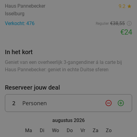
Haus Pannebecker
9.2
star
2-gangen keuzediner bij Eterij de Woage
30%
Isselburg
Morgen
Di
Wo
Do
Vr
Verkocht: 476
€38,55
Regulier
Eterij de Woage
9.8
star
€24
Halle
9 min.
directions_walk
Verkocht: 891
€24
,10
Regulier
In het kort
€16
,95
Geniet van een overheerlijk 3-gangendiner á la carte bij
Haus Pannebecker: geniet in echte Duitse sferen
Strippenkaart voor 10 bollen ijs bij Attraverso
34%
Reserveer jouw deal
Vandaag
Morgen
Di
Wo
Do
Vr
Attraverso
9.8
star
2
Personen
remove_circle_outline
add_circle_outline
Zelhem
7 min.
directions_car
Verkocht: 759
€15
Regulier
augustus 2026
€9
,95
Ma
Di
Wo
Do
Vr
Za
Zo