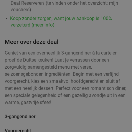
Deal Reserveren' (te vinden onder het overzicht:
mijn
Verkocht: 411
€21
Regulier
vouchers
)
€11
,50
Koop zonder zorgen, want jouw aankoop is 100%
verzekerd (meer info)
Meer over deze deal
Indiaas 3-gangendiner van de chef bij De
26%
Kleine Man in hartje Doetinchem
Geniet van een overheerlijk 3-gangendiner à la carte en
proef de Duitse keuken! Laat je verrassen door een
Vandaag
Morgen
zorgvuldig samengesteld menu met verse,
De Kleine Man
9.8
star
seizoensgebonden ingrediënten. Begin met een verfijnd
Doetinchem
12 min.
directions_car
voorgerecht, kies een smaakvol hoofdgerecht en sluit af
Verkocht: 184
€35
met een heerlijk dessert. Perfect voor een romantisch diner,
Regulier
€25
een speciale gelegenheid of een gezellig avondje uit in een
,95
warme, gastvrije sfeer!
3-gangendiner
Sushibox (32 of 56 stuks) voor afhaal of
51%
thuisbezorgd van Delicious and Healthy
Voorgerecht