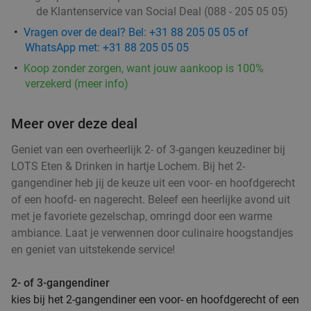
de Klantenservice van Social Deal (088 - 205 05 05)
Verkocht: 409
€21
Regulier
€11
Vragen over de deal? Bel: +31 88 205 05 05 of
,50
WhatsApp met: +31 88 205 05 05
Koop zonder zorgen, want jouw aankoop is 100%
verzekerd (meer info)
Indiaas 3-gangendiner van de chef bij De
26%
Kleine Man in hartje Doetinchem
Meer over deze deal
Vandaag
Morgen
Za
Zo
Geniet van een overheerlijk 2- of 3-gangen keuzediner bij
LOTS Eten & Drinken in hartje Lochem. Bij het 2-
De Kleine Man
9.8
star
gangendiner heb jij de keuze uit een voor- en hoofdgerecht
Doetinchem
12 min.
directions_car
of een hoofd- en nagerecht. Beleef een heerlijke avond uit
Verkocht: 174
€35
Regulier
met je favoriete gezelschap, omringd door een warme
€25
,95
ambiance. Laat je verwennen door culinaire hoogstandjes
en geniet van uitstekende service!
Sushibox (32 of 56 stuks) voor afhaal of
2- of 3-gangendiner
51%
NEW
kies bij het 2-gangendiner een voor- en hoofdgerecht of een
thuisbezorgd van Delicious and Healthy
TODAY