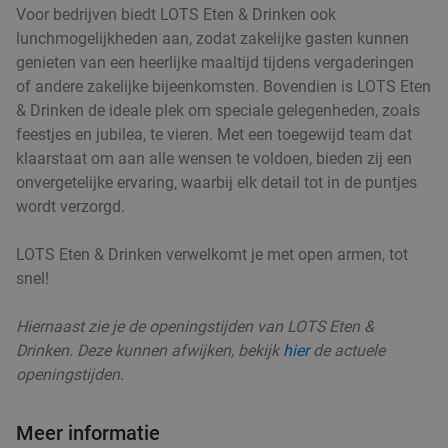
HEMA Hengelo
9.7
star
Voor bedrijven biedt LOTS Eten & Drinken ook
Hengelo (Gelderland)
13 min.
directions_car
lunchmogelijkheden aan, zodat zakelijke gasten kunnen
food
genieten van een heerlijke maaltijd tijdens vergaderingen
Verkocht: 729
€5
,90
Regulier
of andere zakelijke bijeenkomsten. Bovendien is LOTS Eten
€2
,95
& Drinken de ideale plek om speciale gelegenheden, zoals
feestjes en jubilea, te vieren. Met een toegewijd team dat
klaarstaat om aan alle wensen te voldoen, bieden zij een
3-gangendiner à la carte
35%
onvergetelijke ervaring, waarbij elk detail tot in de puntjes
Morgen
Za
Zo
wordt verzorgd.
food
food
food
Café Overkamp
9.4
star
LOTS Eten & Drinken verwelkomt je met open armen, tot
food
Vragender
13 min.
directions_car
snel!
food
Verkocht: 237
€37
Regulier
€24
Hiernaast zie je de openingstijden van LOTS Eten &
Drinken. Deze kunnen afwijken, bekijk
hier
de actuele
openingstijden.
Sushibox (32 of 56 stuks) voor afhaal of
57%
Meer informatie
thuisbezorgd van Delicious and Healthy