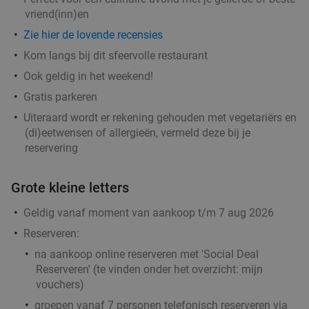
vriend(inn)en
Verkocht: 198
€6
,75
Regulier
€4
Zie hier de lovende recensies
,75
Kom langs bij dit sfeervolle restaurant
Ook geldig in het weekend!
Broodje + ijs(koffie) of drankje naar keuze
29%
Gratis parkeren
Station Alexsander
9.8
star
Uiteraard wordt er rekening gehouden met vegetariërs en
Doetinchem
(di)eetwensen of allergieën, vermeld deze bij je
11 min.
directions_car
reservering
Verkocht: 115
€10
,95
Regulier
€7
,75
Grote kleine letters
Geldig vanaf moment van aankoop t/m 7 aug 2026
2-gangen keuzelunch bij ’t Raedthuys
45%
Reserveren:
na aankoop online reserveren met 'Social Deal
Morgen
Za
Zo
Reserveren' (te vinden onder het overzicht:
mijn
Eterij & Tapperij 't Raedthuys
9.7
star
vouchers
)
Doetinchem
11 min.
directions_car
groepen vanaf 7 personen telefonisch reserveren via