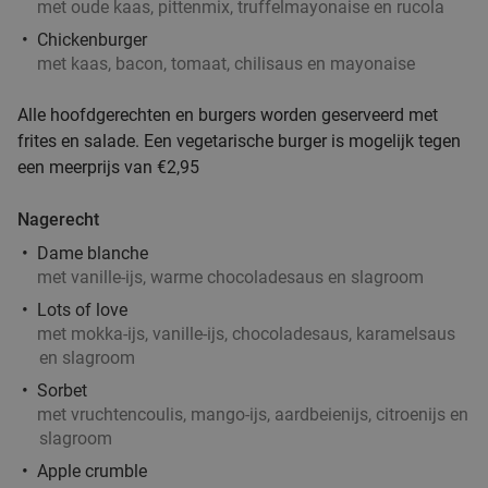
met oude kaas, pittenmix, truffelmayonaise en rucola
Merleyn
Chickenburger
Vandaag
Morgen
Za
Zo
Wo
met kaas, bacon, tomaat, chilisaus en mayonaise
Café Merleyn
9.9
star
Doetinchem
12 min.
directions_car
Alle hoofdgerechten en burgers worden geserveerd met
frites en salade. Een vegetarische burger is mogelijk tegen
Verkocht: 60
€27
,50
Regulier
een meerprijs van €2,95
€18
,95
Nagerecht
Dame blanche
Buiten steengrillen bij Reserva in hartje
32%
met vanille-ijs, warme chocoladesaus en slagroom
Doetinchem
food
food
Lots of love
Di
Wo
met mokka-ijs, vanille-ijs, chocoladesaus, karamelsaus
en slagroom
Reserva
9.4
star
Sorbet
Doetinchem
12 min.
directions_car
met vruchtencoulis, mango-ijs, aardbeienijs, citroenijs en
Verkocht: 312
€32
,50
Regulier
slagroom
fo
€21
,95
Apple crumble