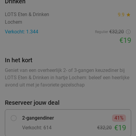
Drinken
2-gangen keuzediner bij Eterij de Woage
30%
LOTS Eten & Drinken
9.9
star
Morgen
Za
Zo
Di
Wo
Lochem
Eterij de Woage
9.8
star
Verkocht: 1.344
€32,20
Regulier
Halle
9 min.
directions_walk
€19
Verkocht: 853
€24
,10
Regulier
€16
,95
In het kort
Geniet van een overheerlijk 2- of 3-gangen keuzediner bij
LOTS Eten & Drinken in hartje Lochem: beleef een heerlijke
Strippenkaart voor 10 bollen ijs bij Attraverso
34%
avond uit met je favoriete gezelschap
Vandaag
Morgen
Za
Zo
Di
Wo
Attraverso
9.8
star
Reserveer jouw deal
Zelhem
7 min.
directions_car
Verkocht: 755
€15
Regulier
2-gangendiner
41%
€9
,95
€19
Verkocht: 614
€32,20