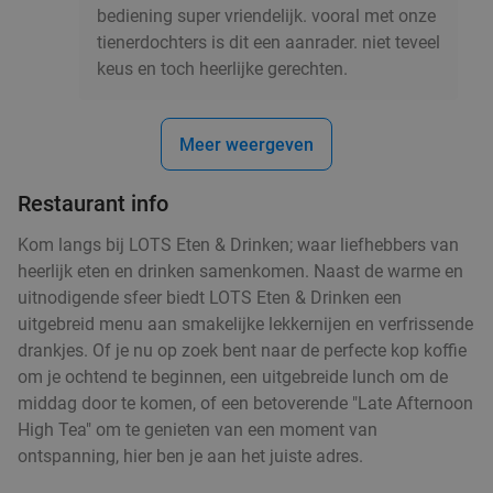
€12
,50
bediening super vriendelijk. vooral met onze
tienerdochters is dit een aanrader. niet teveel
keus en toch heerlijke gerechten.
2-gangen keuzelunch bij De Naober
46%
Meer weergeven
food
Morgen
Za
Zo
Wo
De Naober
9.6
star
Restaurant info
Ruurlo
12 min.
directions_car
Kom langs bij LOTS Eten & Drinken; waar liefhebbers van
Verkocht: 138
€18
,50
Regulier
heerlijk eten en drinken samenkomen. Naast de warme en
€9
,95
uitnodigende sfeer biedt LOTS Eten & Drinken een
uitgebreid menu aan smakelijke lekkernijen en verfrissende
drankjes. Of je nu op zoek bent naar de perfecte kop koffie
food
food
food
om je ochtend te beginnen, een uitgebreide lunch om de
food
food
food
food
Warm broodje of snack + drankje naar keuze
50%
middag door te komen, of een betoverende "Late Afternoon
food
bij HEMA
High Tea" om te genieten van een moment van
ontspanning, hier ben je aan het juiste adres.
Vandaag
Morgen
Ma
Di
Wo
food
food