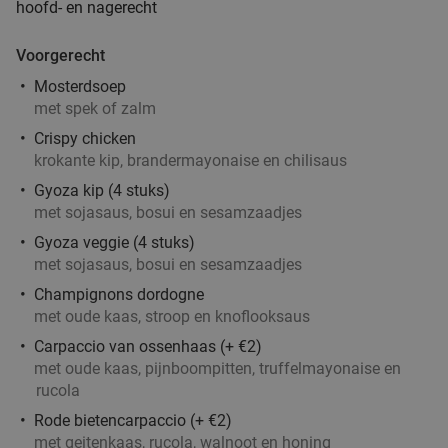
hoofd- en nagerecht
Vandaag
Morgen
Za
Zo
Ma
Di
Wo
Delicious and Healthy Doetinchem
8.1
star
Voorgerecht
Doetinchem
12 min.
directions_car
Mosterdsoep
met spek of zalm
Verkocht: 6
€30
,40
Regulier
€14
Crispy chicken
,95
krokante kip, brandermayonaise en chilisaus
Gyoza kip (4 stuks)
met sojasaus, bosui en sesamzaadjes
Luxe high tea (2 uur) bij Hatty's Le Pink Petit
52%
Gyoza veggie (4 stuks)
Patisserie
met sojasaus, bosui en sesamzaadjes
​Hatty's Le Pink Petit Patisserie
9.7
star
Champignons dordogne
Doetinchem
12 min.
directions_car
met oude kaas, stroop en knoflooksaus
Verkocht: 172
€45
,95
Regulier
Carpaccio van ossenhaas (+ €2)
€21
,95
met oude kaas, pijnboompitten, truffelmayonaise en
rucola
Rode bietencarpaccio (+ €2)
met geitenkaas, rucola, walnoot en honing