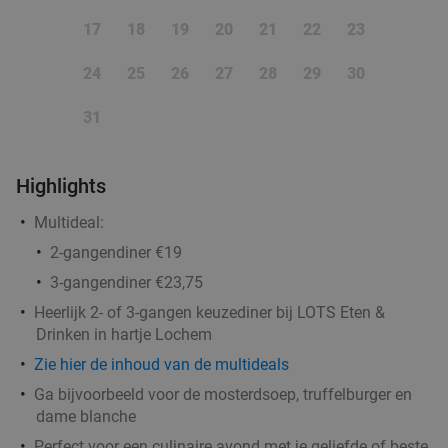
€3
,50
17
18
19
20
21
22
23
24
25
26
27
28
29
30
2-gangenlunch à la carte bij Eetwinkel LEO
35%
31
Morgen
Za
Zo
Wo
Eetwinkel LEO
9.7
star
Lichtenvoorde
10 min.
directions_car
Highlights
Verkocht: 295
€15
,35
Regulier
Multideal:
€9
,95
2-gangendiner €19
3-gangendiner €23,75
Heerlijk 2- of 3-gangen keuzediner bij LOTS Eten &
Broodje + frisdrank naar keuze voor afhaal bij
30%
Drinken in hartje Lochem
Spar Food Club Doetinchem
Zie hier de inhoud van de multideals
Vandaag
Morgen
Za
Zo
Ma
Di
Wo
Ga bijvoorbeeld voor de mosterdsoep, truffelburger en
Spar Food Club Doetinchem
9.8
star
dame blanche
Doetinchem
10 min.
directions_car
Perfect voor een culinaire avond met je geliefde of beste