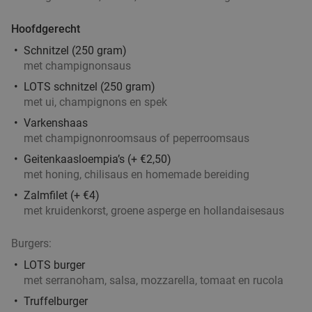
4-gangen keuzediner bij De Beren
46%
Vandaag
Morgen
Za
Zo
Ma
Di
Wo
Hoofdgerecht
De Beren Doetinchem
9.3
star
Schnitzel (250 gram)
Doetinchem
12 min.
directions_car
met champignonsaus
Verkocht: 289
€47
,70
LOTS schnitzel (250 gram)
Regulier
€25
met ui, champignons en spek
,95
Varkenshaas
met champignonroomsaus of peperroomsaus
Geitenkaasloempia’s (+ €2,50)
Wijn- en likeurproeverij + hapjes bij Alpenwijn
47%
met honing, chilisaus en homemade bereiding
Alpenwijn
9.9
star
Zalmfilet (+ €4)
Doetinchem
12 min.
directions_car
met kruidenkorst, groene asperge en hollandaisesaus
Verkocht: 113
€30
Regulier
€16
Burgers:
LOTS burger
met serranoham, salsa, mozzarella, tomaat en rucola
Speciaalbierproeverij + borrelplank bij Café
31%
Truffelburger