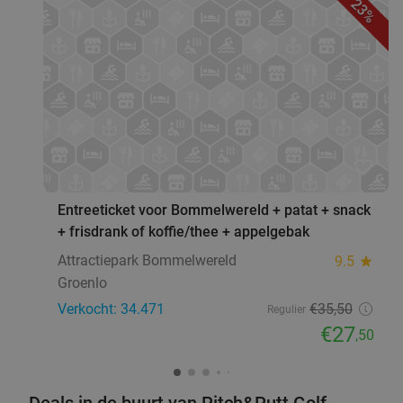
23%
favorite_border
Entreeticket voor Bommelwereld + patat + snack
+ frisdrank of koffie/thee + appelgebak
Attractiepark Bommelwereld
9.5
star
Groenlo
Verkocht: 34.471
€35
,50
Regulier
€27
,50
Deals in de buurt van Pitch&Putt Golf