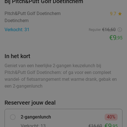
bij Pitch&Putt Golf Doetinchem
€29
,95
food
food
Pitch&Putt Golf Doetinchem
9.7
star
food
food
Doetinchem
food
Verkocht: 31
€16,60
Warme drank + zoete snack naar keuze (enkel
Regulier
35%
ood
food
ood
food
ood
food
food
food
food
€9
food
,95
of 10-strippenkaart) bij SPAR city Zutphen
Vandaag
Morgen
Ma
Di
Wo
Do
Vr
In het kort
SPAR city Zutphen
9.8
star
food
Zutphen
27 min.
directions_car
Geniet van een heerlijke 2-gangen keuzelunch bij
Pitch&Putt Golf Doetinchem: of ga voor een compleet
Verkocht: 94
€4
,55
Regulier
wandel- of fietsarrangement met warme drank, gebak en
food
€2
,95
food
een 2-gangenlunch
food
Reserveer jouw deal
food
Warme drank + zoete snack naar keuze (enkel
35%
food
of 10-strippenkaart) bij SPAR City Enschede
2-gangenlunch
40%
Vandaag
Morgen
Ma
Di
Wo
Do
Vr
€9
Verkocht: 13
€16,60
,95