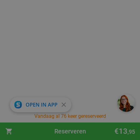
close
OPEN IN APP
Vandaag al 76 keer gereserveerd
€13
Reserveren
,95