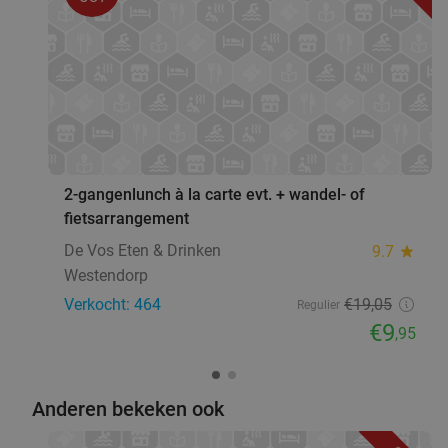
2-gangenlunch à la carte evt. + wandel- of
fietsarrangement
De Vos Eten & Drinken
9.7
star
Westendorp
Verkocht: 464
€19
,05
Regulier
€9
,95
Anderen bekeken ook