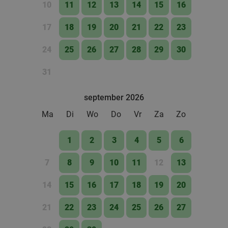
10
11
12
13
14
15
16
bij SPAR City Zutphen
Vandaag
Morgen
Ma
Di
Wo
Do
Vr
17
18
19
20
21
22
23
SPAR city Zutphen
9.8
star
24
25
26
27
28
29
30
Zutphen
27 min.
directions_car
31
Verkocht: 149
€9
,10
Regulier
€5
,50
september 2026
Ma
Di
Wo
Do
Vr
Za
Zo
Lunch voor 2 bij Fletcher Hotels
40%
1
2
3
4
5
6
Fletcher Hotels
7
8
9
10
11
12
13
Ellecom
28 min.
directions_car
Verkocht: 4.878
€33
Regulier
14
15
16
17
18
19
20
€19
,90
21
22
23
24
25
26
27