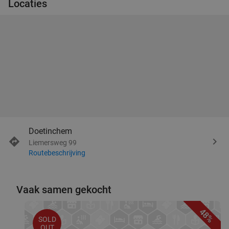
Locaties
Doetinchem
Liemersweg 99
Routebeschrijving
Vaak samen gekocht
48%
SOLD
OUT