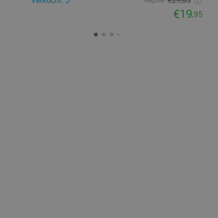
Verkocht: 5
€29
,85
Regulier
€19
,95