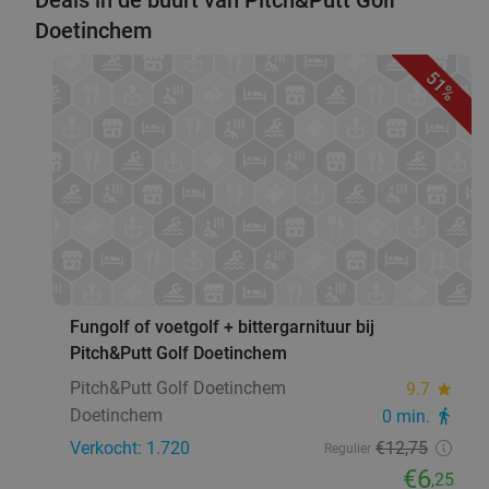
Doetinchem
51%
favorite_border
Fungolf of voetgolf + bittergarnituur bij
Pitch&Putt Golf Doetinchem
Pitch&Putt Golf Doetinchem
9.7
star
Doetinchem
0 min.
directions_walk
Verkocht: 1.720
€12
,75
Regulier
€6
,25