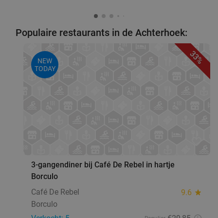
Populaire restaurants in de Achterhoek:
33%
NEW
TODAY
favorite_border
3-gangendiner bij Café De Rebel in hartje
Borculo
Café De Rebel
9.6
star
Borculo