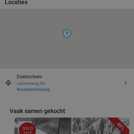
Locaties
food
Doetinchem
Liemersweg 99
Routebeschrijving
Vaak samen gekocht
48%
SOLD
OUT