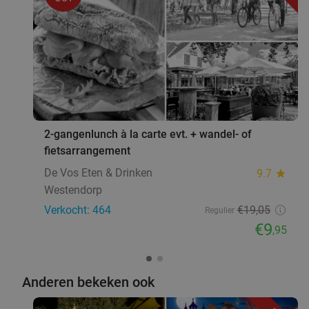
2-gangenlunch à la carte evt. + wandel- of
fietsarrangement
De Vos Eten & Drinken
9.7
star
Westendorp
Verkocht: 464
€19
,05
Regulier
€9
,95
Anderen bekeken ook