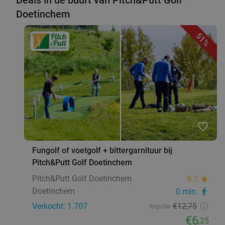
Doetinchem
51%
favorite_border
Fungolf of voetgolf + bittergarnituur bij
Pitch&Putt Golf Doetinchem
Pitch&Putt Golf Doetinchem
9.7
star
Doetinchem
0 min.
directions_walk
Verkocht: 1.707
€12
,75
Regulier
€6
,25