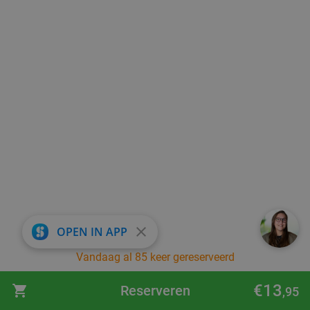
close
OPEN IN APP
Vandaag al 85 keer gereserveerd
€13
Reserveren
,95