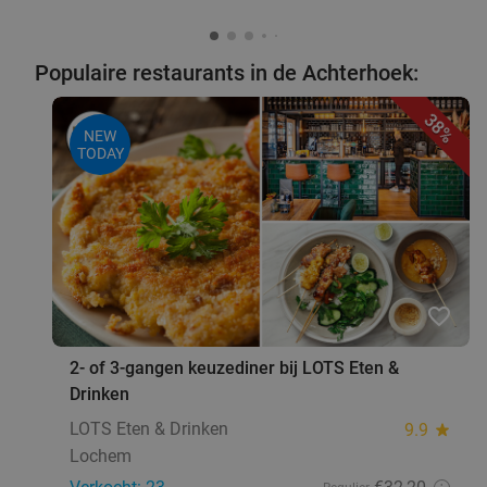
Populaire restaurants in de Achterhoek:
38%
NEW
TODAY
favorite_border
2- of 3-gangen keuzediner bij LOTS Eten &
Drinken
LOTS Eten & Drinken
9.9
star
Lochem