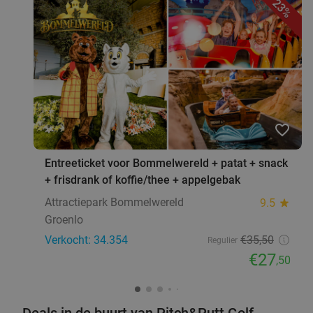
23%
favorite_border
Entreeticket voor Bommelwereld + patat + snack
+ frisdrank of koffie/thee + appelgebak
Attractiepark Bommelwereld
9.5
star
Groenlo
Verkocht: 34.354
€35
,50
Regulier
€27
,50
Deals in de buurt van Pitch&Putt Golf