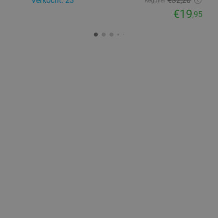
Verkocht: 23
€32
,20
Regulier
€19
,95