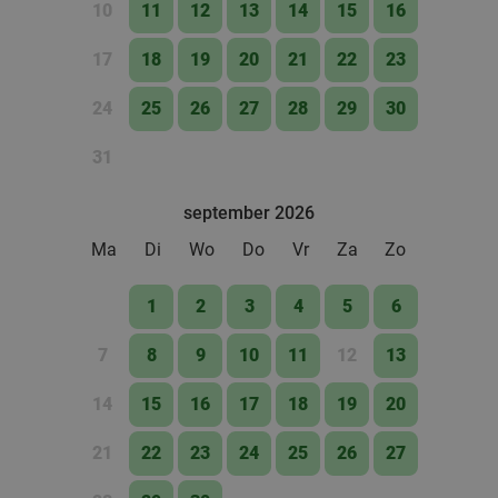
10
11
12
13
14
15
16
Vandaag
Morgen
Zo
Ma
Di
Wo
Do
17
18
19
20
21
22
23
SPAR city Zutphen
9.8
star
Zutphen
27 min.
directions_car
24
25
26
27
28
29
30
Verkocht: 143
€9
,10
Regulier
€5
31
,50
september 2026
Lunch voor 2 bij Fletcher Hotels
40%
Ma
Di
Wo
Do
Vr
Za
Zo
Fletcher Hotels
1
2
3
4
5
6
Ellecom
28 min.
directions_car
7
8
9
10
11
12
13
Verkocht: 4.857
€33
Regulier
€19
,90
14
15
16
17
18
19
20
21
22
23
24
25
26
27