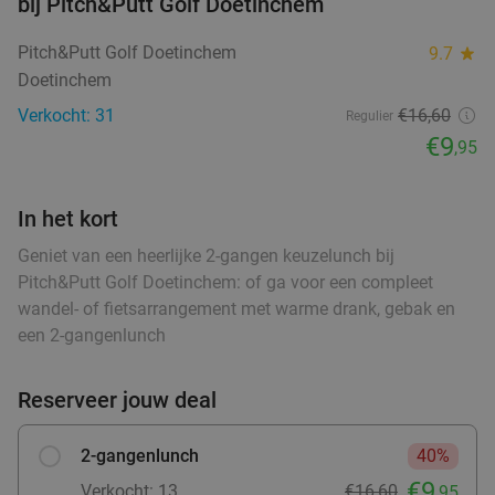
bij Pitch&Putt Golf Doetinchem
food
food
Pitch&Putt Golf Doetinchem
9.7
star
food
food
Doetinchem
Warme drank + zoete snack naar keuze (enkel
35%
food
Verkocht: 31
€16,60
of 10-strippenkaart) bij SPAR city Zutphen
Regulier
ood
food
ood
food
ood
food
food
food
food
€9
food
,95
Vandaag
Morgen
Zo
Ma
Di
Wo
Do
SPAR city Zutphen
9.8
star
In het kort
Zutphen
27 min.
directions_car
food
Verkocht: 94
€4
,55
Geniet van een heerlijke 2-gangen keuzelunch bij
Regulier
€2
Pitch&Putt Golf Doetinchem: of ga voor een compleet
,95
wandel- of fietsarrangement met warme drank, gebak en
food
food
een 2-gangenlunch
food
Warme drank + zoete snack naar keuze (enkel
35%
Reserveer jouw deal
food
of 10-strippenkaart) bij SPAR City Enschede
food
Vandaag
Morgen
Zo
Ma
Di
Wo
Do
2-gangenlunch
40%
SPAR City Enschede
9.7
star
€9
Verkocht: 13
€16,60
,95