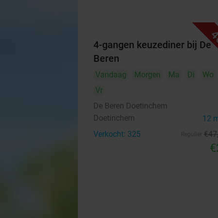
4
4-gangen keuzediner bij De
Beren
Vandaag
Morgen
Ma
Di
Wo
Vr
De Beren Doetinchem
Doetinchem
12 
Verkocht: 325
€47
Regulier
€