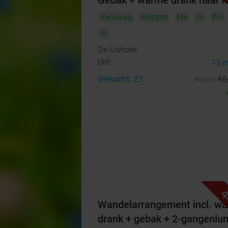
Gebak + warme drank naar 
Vandaag
Morgen
Ma
Di
Wo
Vr
De IJshoek
Ulft
12 
Verkocht: 27
€6
Regulier
4
Wandelarrangement incl. w
drank + gebak + 2-gangenlu