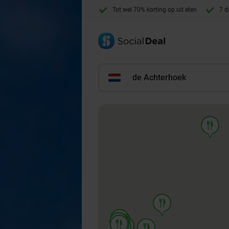
Tot wel 70% korting op uit eten
7 d
de Achterhoek
food
food
food
food
food
food
food
food
food
food
food