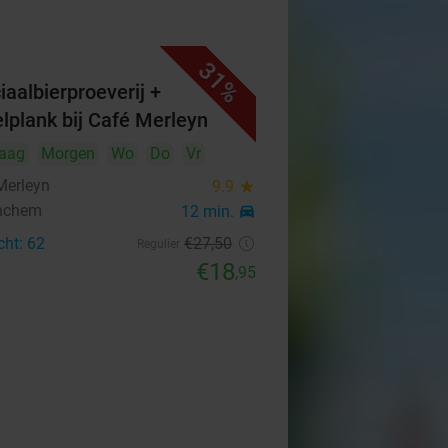
31%
iaalbierproeverij +
elplank bij Café Merleyn
aag
Morgen
Wo
Do
Vr
Merleyn
9.9
star
nchem
12 min.
directions_car
cht: 62
€27
,50
Regulier
€18
,95