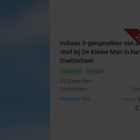
2
Indiaas 3-gangendiner van d
chef bij De Kleine Man in har
Doetinchem
Vandaag
Morgen
De Kleine Man
Doetinchem
12 
Verkocht: 184
Regulier
€