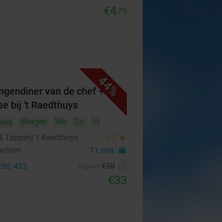
€4
,75
44%
ngendiner van de chef +
e bij 't Raedthuys
aag
Morgen
Wo
Do
Vr
 & Tapperij 't Raedthuys
9.7
star
nchem
11 min.
directions_car
cht: 432
€59
Regulier
€33