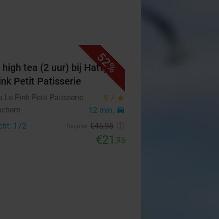
52%
high tea (2 uur) bij Hatty's
ink Petit Patisserie
's Le Pink Petit Patisserie
9.7
star
nchem
12 min.
directions_car
cht: 172
€45
,95
Regulier
€21
,95