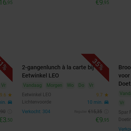
16
€9
,95
,95
1%
35%
uze
2-gangenlunch à la carte bij
Broo
Eetwinkel LEO
voor
Doe
Vr
Vandaag
Morgen
Wo
Do
Vr
Vand
Eetwinkel LEO
9.6
star
9.7
star
Lichtenvoorde
min.
directions_car
10 min.
directions_car
Vr
,90
Verkocht: 304
€15
,35
Spar 
Regulier
€3
€9
Doeti
,50
,95
Verko