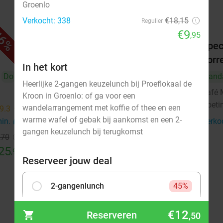
Groenlo
Verkocht: 338
€18,15
Regulier
€9
6%
47%
,95
Wijn- en likeurproeverij + hapjes
Spec
bij Alpenwijn
borr
In het kort
Do
Alpenwijn
Vand
9.9
star
Heerlijke 2-gangen keuzelunch bij Proeflokaal de
Doetinchem
12 min.
directions_car
Café 
Kroon in Groenlo: of ga voor een
Doeti
Verkocht: 113
€30
Regulier
wandelarrangement met koffie of thee en een
9.3
star
€16
warme wafel of gebak bij aankomst en een 2-
min.
directions_car
Verko
gangen keuzelunch bij terugkomst
,70
25
,95
Reserveer jouw deal
2-gangenlunch
45%
€9
Verkocht: 216
€18,15
,95
€12
Reserveren
,50