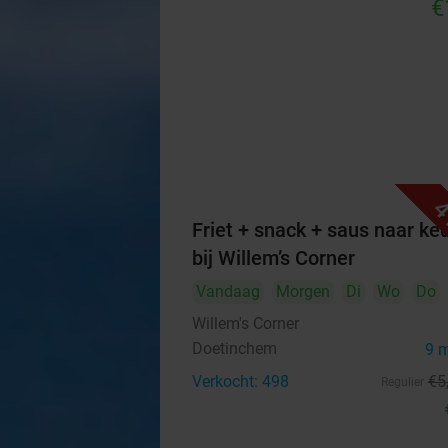
€
4
Friet + snack + saus naar ke
bij Willem’s Corner
Vandaag
Morgen
Di
Wo
Do
Willem's Corner
Doetinchem
9 
Verkocht: 498
€5
Regulier