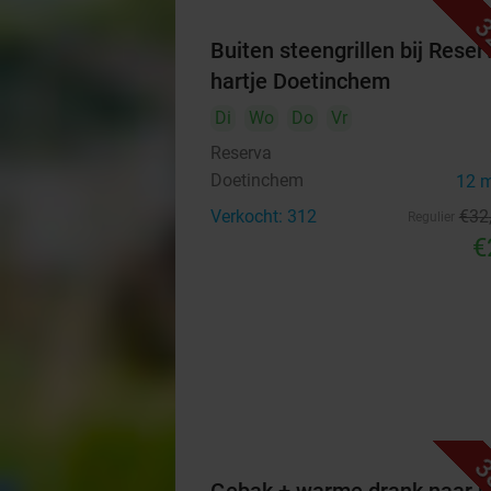
3
Buiten steengrillen bij Reser
hartje Doetinchem
Di
Wo
Do
Vr
Reserva
Doetinchem
12 
Verkocht: 312
€32
Regulier
€
3