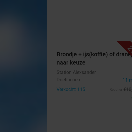
2
Broodje + ijs(koffie) of drank
naar keuze
Station Alexsander
Doetinchem
11 
Verkocht: 115
€10
Regulier