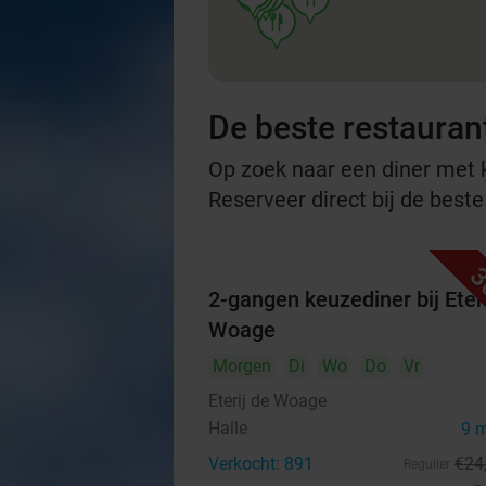
food
De beste restauran
Op zoek naar een diner met ko
Reserveer direct bij de best
3
2-gangen keuzediner bij Eteri
Woage
Morgen
Di
Wo
Do
Vr
Eterij de Woage
Halle
9 
Verkocht: 891
€24
Regulier