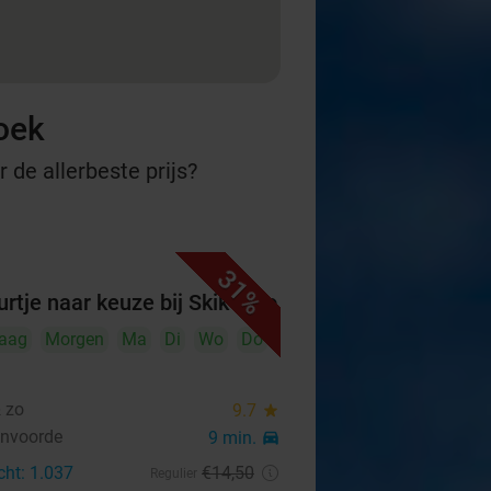
oek
 de allerbeste prijs?
31%
urtje naar keuze bij Skik & zo
aag
Morgen
Ma
Di
Wo
Do
& zo
9.7
star
envoorde
9 min.
directions_car
cht: 1.037
€14
,50
Regulier