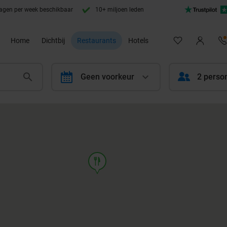
agen per week beschikbaar
10+ miljoen leden
Home
Dichtbij
Restaurants
Hotels
calendar
Geen voorkeur
2 perso
food