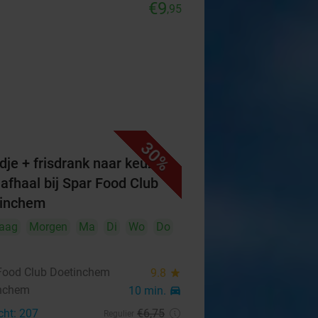
€9
,95
30%
dje + frisdrank naar keuze
 afhaal bij Spar Food Club
tinchem
aag
Morgen
Ma
Di
Wo
Do
Food Club Doetinchem
9.8
star
nchem
10 min.
directions_car
cht: 207
€6
,75
Regulier