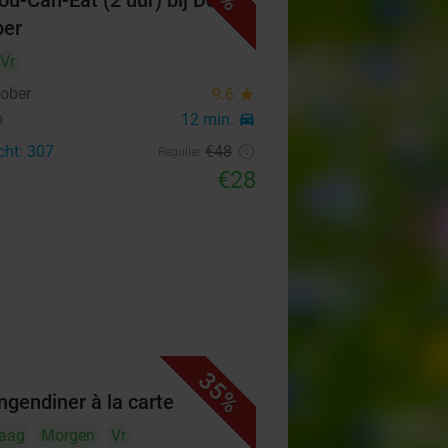
You-Can-Eat (2 uur) bij De
ber
Vr
ober
9.6
star
o
12 min.
directions_car
cht: 307
€48
Regulier
€28
35%
ngendiner à la carte
aag
Morgen
Vr