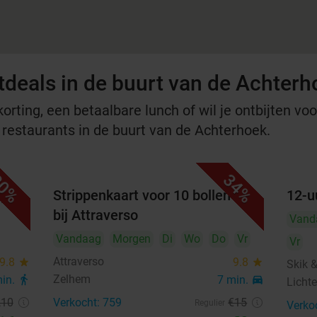
tdeals in de buurt van de Achterh
rting, een betaalbare lunch of wil je ontbijten voor
e restaurants in de buurt van de Achterhoek.
0%
34%
j de
Strippenkaart voor 10 bollen ijs
12-u
bij Attraverso
Vand
Vandaag
Morgen
Di
Wo
Do
Vr
Vr
Attraverso
9.8
star
9.8
star
Skik 
Zelhem
min.
directions_walk
7 min.
directions_car
Licht
,10
Verkocht: 759
€15
Regulier
Verko