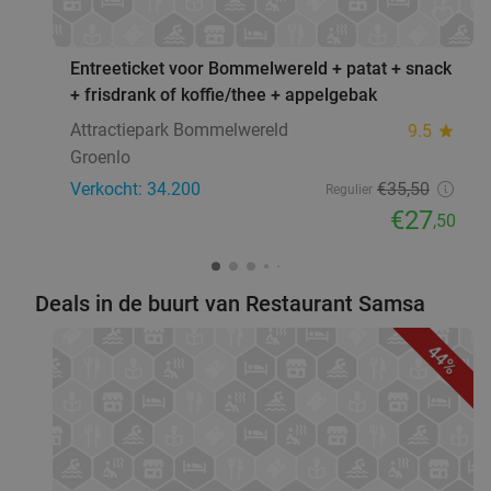
favorite_border
Entreeticket voor Bommelwereld + patat + snack
+ frisdrank of koffie/thee + appelgebak
Attractiepark Bommelwereld
9.5
star
Groenlo
Verkocht: 34.200
€35
,50
Regulier
€27
,50
Deals in de buurt van Restaurant Samsa
44%