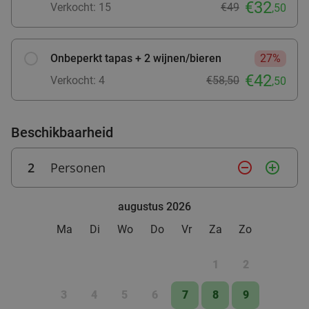
€32
Fletcher Hotels
Verkocht: 15
€49
,50
Ellecom
28 min.
directions_car
Verkocht: 4.828
€33
Regulier
Onbeperkt tapas + 2 wijnen/bieren
27%
€19
,90
€42
Verkocht: 4
€58,50
,50
Beschikbaarheid
2
Personen
remove_circle_outline
add_circle_outline
augustus 2026
Ma
Di
Wo
Do
Vr
Za
Zo
1
2
3
4
5
6
7
8
9