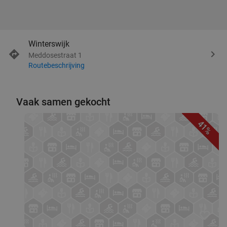
Winterswijk
Meddosestraat 1
Routebeschrijving
Vaak samen gekocht
41%
favorite_border