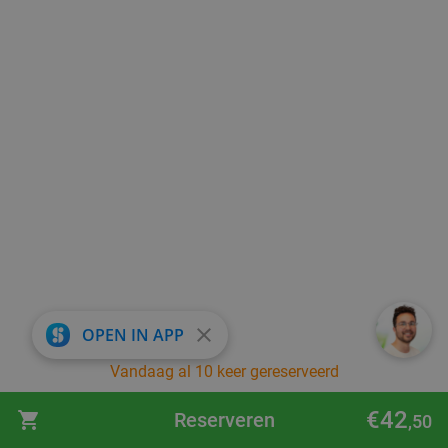
close
OPEN IN APP
Vandaag al 10 keer gereserveerd
€42
Reserveren
,50