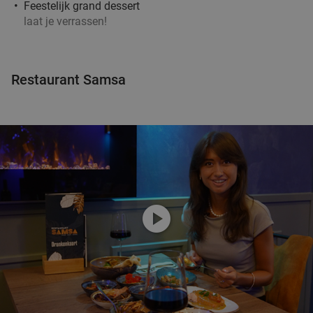
Feestelijk grand dessert
laat je verrassen!
Restaurant Samsa
play_circle