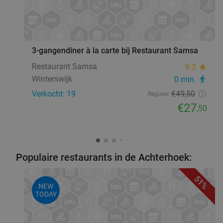
favorite_border
3-gangendiner à la carte bij Restaurant Samsa
Restaurant Samsa
9.2
star
Winterswijk
0 min.
directions_walk
Verkocht: 19
€49
,50
Regulier
€27
,50
Populaire restaurants in de Achterhoek:
51%
NEW
TODAY