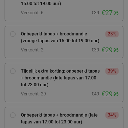
Zutphen
27 min.
directions_car
15.00 tot 19.00 uur)
€27
Verkocht: 472
€45
,75
Regulier
Verkocht: 6
€39
,95
€22
,50
Onbeperkt tapas + broodmandje
23%
(vroege tapas van 15.00 tot 19.00 uur)
Verse salade + verse smoothie om af te halen
40%
€29
Verkocht: 2
€39
,95
bij SPAR City Zutphen
Vandaag
Morgen
Za
Zo
Ma
Di
Wo
SPAR city Zutphen
9.8
star
Tijdelijk extra korting: onbeperkt tapas
39%
Zutphen
27 min.
directions_car
+ broodmandje (late tapas van 17.00
tot 23.00 uur)
Verkocht: 141
€9
,10
Regulier
€29
€5
Verkocht: 29
€49
,95
,50
Lunch voor 2 bij Fletcher Hotels
40%
Onbeperkt tapas + broodmandje (late
34%
tapas van 17.00 tot 23.00 uur)