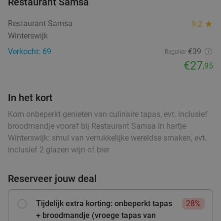
Restaurant Samsa
food
food
Restaurant Samsa
9.2
star
food
food
Winterswijk
Warme drank + zoete snack naar keuze (enkel
35%
food
Verkocht: 69
€39
of 10-strippenkaart) bij SPAR City Enschede
Regulier
ood
food
ood
food
ood
food
food
food
food
€27
food
,95
Vandaag
Morgen
Za
Zo
Ma
Di
Wo
SPAR City Enschede
9.7
star
In het kort
Zutphen
27 min.
directions_car
food
Verkocht: 183
€4
,55
Kom onbeperkt genieten van culinaire tapas, evt. inclusief
Regulier
€2
broodmandje vooraf bij Restaurant Samsa in hartje
,95
Winterswijk: smul van verrukkelijke wereldse smaken, evt.
food
food
inclusief 2 glazen wijn of bier
food
Strippenkaart of warme drank + appelflap of
51%
Reserveer jouw deal
food
koek bij SPAR Arnhem
food
Vandaag
Morgen
Za
Zo
Ma
Di
Wo
Tijdelijk extra korting: onbeperkt tapas
28%
SPAR Arnhem
9.7
star
+ broodmandje (vroege tapas van