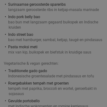
Surinaamse geroosterde spareribs
langzaam geroosterde ribs in ketjap-masala marinade
Indo pork belly bao
bao bun met langzaam gegaard buikspek en Indische
kruiden
Indo street bao
bao met hamburger, sambal, ketjap, taugé en pindasaus
Pasta moksi meti
mix van kip, buikspek en biefstuk in kruidige saus
Vegetarische & vegan gerechten:
Traditionele gado gado
Indonesische groentesalade met pindasaus en tofu
Roergebakken tempeh met groenten
tempeh met paprika, broccoli en wortel, geroerbakt in
sojasaus
Gevulde portobello
met Indische wokgroenten en romige kerriesaus