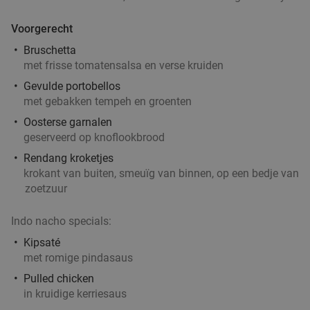
Voorgerecht
Bruschetta
met frisse tomatensalsa en verse kruiden
Gevulde portobellos
met gebakken tempeh en groenten
Oosterse garnalen
geserveerd op knoflookbrood
Rendang kroketjes
krokant van buiten, smeuïg van binnen, op een bedje van
zoetzuur
Indo nacho specials:
Kipsaté
met romige pindasaus
Pulled chicken
in kruidige kerriesaus