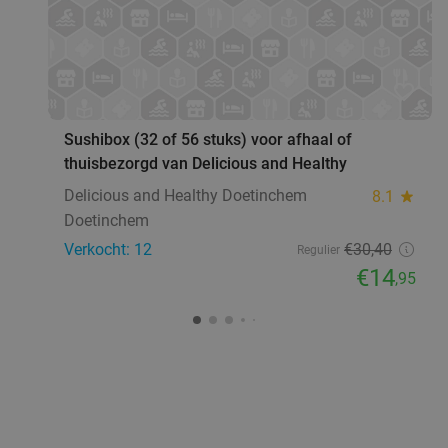
favorite_border
Sushibox (32 of 56 stuks) voor afhaal of
thuisbezorgd van Delicious and Healthy
Delicious and Healthy Doetinchem
8.1
star
Doetinchem
Verkocht: 12
€30
,40
Regulier
€14
,95