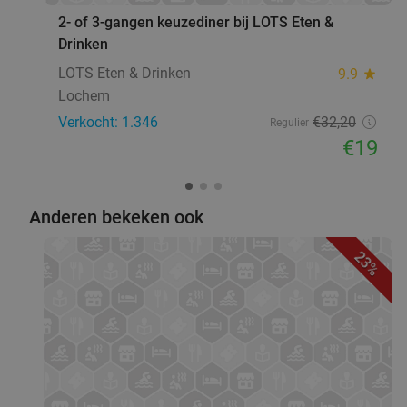
2- of 3-gangen keuzediner bij LOTS Eten &
Drinken
LOTS Eten & Drinken
9.9
star
Lochem
Verkocht: 1.346
€32
,20
Regulier
€19
Anderen bekeken ook
23%