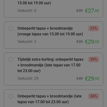
Zutphen
27 min.
directions_car
15.00 tot 19.00 uur)
€27
Verkocht: 472
€45
,75
Regulier
Verkocht: 6
€39
,95
€22
,50
Onbeperkt tapas + broodmandje
23%
(vroege tapas van 15.00 tot 19.00 uur)
Verse salade + verse smoothie om af te halen
40%
€29
Verkocht: 2
€39
,95
bij SPAR City Zutphen
Vandaag
Morgen
Za
Zo
Ma
Di
Wo
SPAR city Zutphen
9.8
star
Tijdelijk extra korting: onbeperkt tapas
39%
Zutphen
27 min.
directions_car
+ broodmandje (late tapas van 17.00
tot 23.00 uur)
Verkocht: 141
€9
,10
Regulier
€29
€5
Verkocht: 29
€49
,95
,50
Lunch voor 2 bij Fletcher Hotels
40%
Onbeperkt tapas + broodmandje (late
34%
tapas van 17.00 tot 23.00 uur)