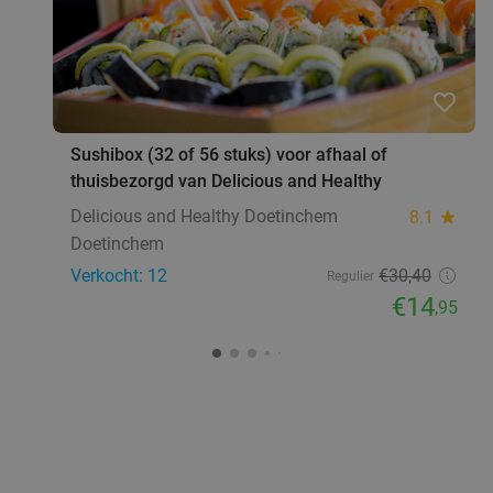
favorite_border
Sushibox (32 of 56 stuks) voor afhaal of
thuisbezorgd van Delicious and Healthy
Delicious and Healthy Doetinchem
8.1
star
Doetinchem
Verkocht: 12
€30
,40
Regulier
€14
,95