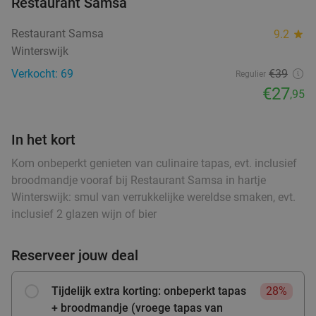
Restaurant Samsa
food
food
Restaurant Samsa
9.2
star
food
food
Winterswijk
Warme drank + zoete snack naar keuze (enkel
35%
food
Verkocht: 69
€39
of 10-strippenkaart) bij SPAR City Enschede
Regulier
ood
food
ood
food
ood
food
food
food
food
€27
food
,95
Vandaag
Morgen
Za
Zo
Ma
Di
Wo
SPAR City Enschede
9.7
star
In het kort
Zutphen
27 min.
directions_car
food
Verkocht: 183
€4
,55
Kom onbeperkt genieten van culinaire tapas, evt. inclusief
Regulier
€2
broodmandje vooraf bij Restaurant Samsa in hartje
,95
Winterswijk: smul van verrukkelijke wereldse smaken, evt.
food
food
inclusief 2 glazen wijn of bier
food
Strippenkaart of warme drank + appelflap of
51%
Reserveer jouw deal
food
koek bij SPAR Arnhem
food
Vandaag
Morgen
Za
Zo
Ma
Di
Wo
Tijdelijk extra korting: onbeperkt tapas
28%
SPAR Arnhem
9.7
star
+ broodmandje (vroege tapas van