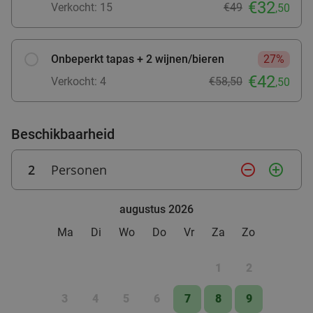
€32
Fletcher Hotels
Verkocht: 15
€49
,50
Ellecom
28 min.
directions_car
Verkocht: 4.828
€33
Regulier
Onbeperkt tapas + 2 wijnen/bieren
27%
€19
,90
€42
Verkocht: 4
€58,50
,50
Beschikbaarheid
2
Personen
remove_circle_outline
add_circle_outline
augustus 2026
Ma
Di
Wo
Do
Vr
Za
Zo
1
2
3
4
5
6
7
8
9