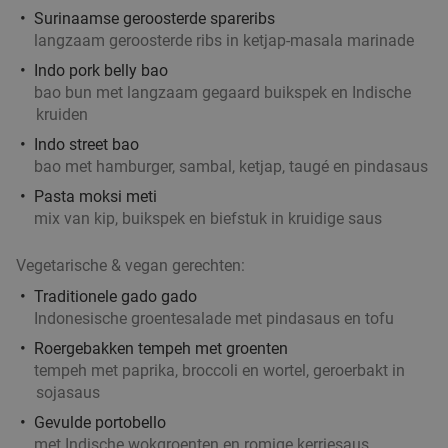
Surinaamse geroosterde spareribs
langzaam geroosterde ribs in ketjap-masala marinade
Indo pork belly bao
bao bun met langzaam gegaard buikspek en Indische
kruiden
Indo street bao
bao met hamburger, sambal, ketjap, taugé en pindasaus
Pasta moksi meti
mix van kip, buikspek en biefstuk in kruidige saus
Vegetarische & vegan gerechten:
Traditionele gado gado
Indonesische groentesalade met pindasaus en tofu
Roergebakken tempeh met groenten
tempeh met paprika, broccoli en wortel, geroerbakt in
sojasaus
Gevulde portobello
met Indische wokgroenten en romige kerriesaus