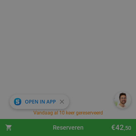
close
OPEN IN APP
Vandaag al 10 keer gereserveerd
€42
Reserveren
,50