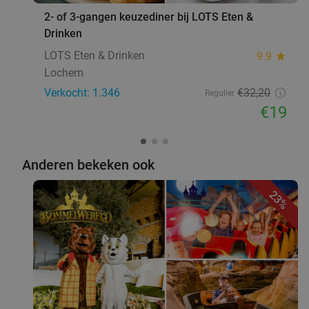
2- of 3-gangen keuzediner bij LOTS Eten &
Drinken
LOTS Eten & Drinken
9.9
star
Lochem
Verkocht: 1.346
€32
,20
Regulier
€19
Anderen bekeken ook
23%