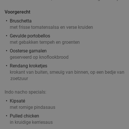
Voorgerecht
Bruschetta
met frisse tomatensalsa en verse kruiden
Gevulde portobellos
met gebakken tempeh en groenten
Oosterse garnalen
geserveerd op knoflookbrood
Rendang kroketjes
krokant van buiten, smeuïg van binnen, op een bedje van
zoetzuur
Indo nacho specials:
Kipsaté
met romige pindasaus
Pulled chicken
in kruidige kerriesaus