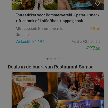
favorite_border
Entreeticket voor Bommelwereld + patat + snack
+ frisdrank of koffie/thee + appelgebak
Attractiepark Bommelwereld
9.5
star
Groenlo
Verkocht: 34.197
€35
,50
Regulier
€27
,50
Deals in de buurt van Restaurant Samsa
44%