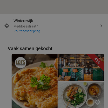
Winterswijk
Meddosestraat 1
Routebeschrijving
Vaak samen gekocht
41%
favorite_border