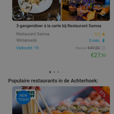
favorite_border
3-gangendiner à la carte bij Restaurant Samsa
Restaurant Samsa
9.2
star
Winterswijk
0 min.
directions_walk
Verkocht: 19
€49
,50
Regulier
€27
,50
Populaire restaurants in de Achterhoek:
51%
NEW
TODAY