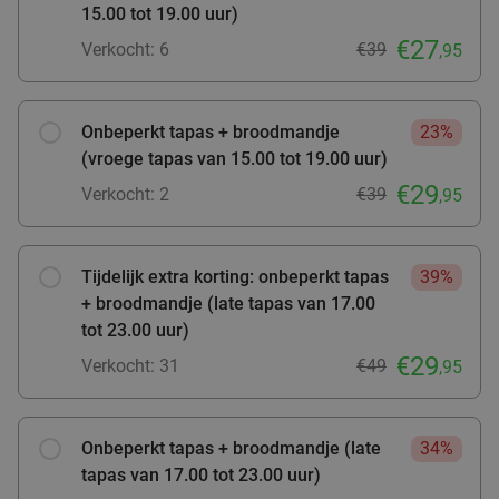
SPAR City Enschede
15.00 tot 19.00 uur)
9.7
star
Zutphen
27 min.
directions_car
€27
Verkocht: 6
€39
,95
Verkocht: 185
€4
,55
Regulier
€2
,95
Onbeperkt tapas + broodmandje
23%
(vroege tapas van 15.00 tot 19.00 uur)
€29
Verkocht: 2
€39
,95
Strippenkaart of warme drank + appelflap of
51%
koek bij SPAR Arnhem
Vandaag
Morgen
Ma
Di
Wo
Do
Vr
Tijdelijk extra korting: onbeperkt tapas
39%
SPAR Arnhem
+ broodmandje (late tapas van 17.00
9.7
star
tot 23.00 uur)
Zutphen
27 min.
directions_car
€29
Verkocht: 31
€49
,95
Verkocht: 479
€45
,75
Regulier
€22
,50
Onbeperkt tapas + broodmandje (late
34%
tapas van 17.00 tot 23.00 uur)
Verse salade + verse smoothie om af te halen
40%