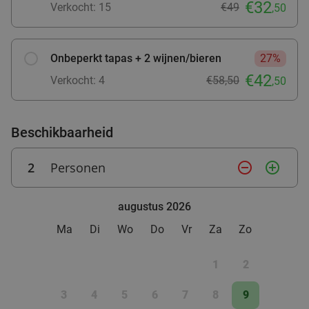
€32
Verkocht: 15
€49
,50
bij SPAR City Zutphen
Vandaag
Morgen
Ma
Di
Wo
Do
Vr
SPAR city Zutphen
Onbeperkt tapas + 2 wijnen/bieren
27%
9.8
star
Zutphen
27 min.
directions_car
€42
Verkocht: 4
€58,50
,50
Verkocht: 151
€9
,10
Regulier
€5
,50
Beschikbaarheid
Lunch voor 2 bij Fletcher Hotels
40%
2
Personen
remove_circle_outline
add_circle_outline
Fletcher Hotels
augustus 2026
Ellecom
28 min.
directions_car
Ma
Di
Wo
Do
Vr
Za
Zo
Verkocht: 4.878
€33
Regulier
€19
,90
1
2
3
4
5
6
7
8
9