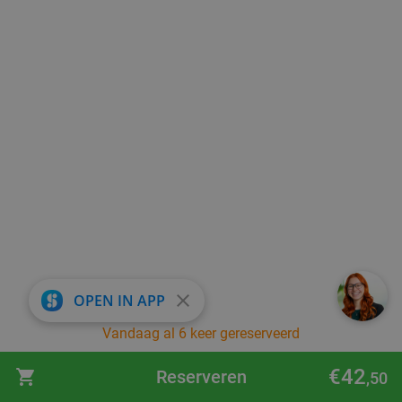
close
OPEN IN APP
Vandaag al 6 keer gereserveerd
€42
Reserveren
,50