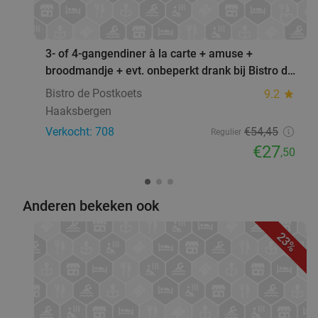
favorite_border
3- of 4-gangendiner à la carte + amuse +
broodmandje + evt. onbeperkt drank bij Bistro de
Postkoets
Bistro de Postkoets
9.2
star
Haaksbergen
Verkocht: 708
€54
,45
Regulier
€27
,50
Anderen bekeken ook
23%