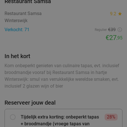
Restaurant Samsa
€29
,95
food
food
Restaurant Samsa
9.2
star
food
food
Winterswijk
food
Verkocht: 71
€39
Warme drank + zoete snack naar keuze (enkel
Regulier
35%
ood
food
ood
food
ood
food
food
food
food
€27
food
,95
of 10-strippenkaart) bij SPAR city Zutphen
Vandaag
Morgen
Ma
Di
Wo
Do
Vr
In het kort
SPAR city Zutphen
9.8
star
food
Zutphen
27 min.
directions_car
Kom onbeperkt genieten van culinaire tapas, evt. inclusief
broodmandje vooraf bij Restaurant Samsa in hartje
Verkocht: 94
€4
,55
Regulier
Winterswijk: smul van verrukkelijke wereldse smaken, evt.
food
€2
,95
food
inclusief 2 glazen wijn of bier
food
Reserveer jouw deal
food
Warme drank + zoete snack naar keuze (enkel
35%
food
of 10-strippenkaart) bij SPAR City Enschede
Tijdelijk extra korting: onbeperkt tapas
28%
Vandaag
Morgen
Ma
Di
Wo
Do
Vr
+ broodmandje (vroege tapas van