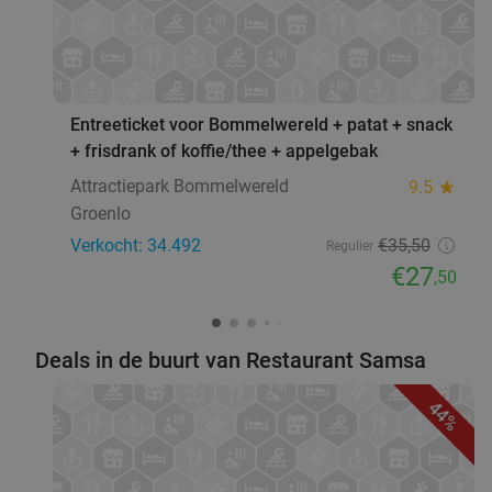
favorite_border
Entreeticket voor Bommelwereld + patat + snack
+ frisdrank of koffie/thee + appelgebak
Attractiepark Bommelwereld
9.5
star
Groenlo
Verkocht: 34.492
€35
,50
Regulier
€27
,50
Deals in de buurt van Restaurant Samsa
44%