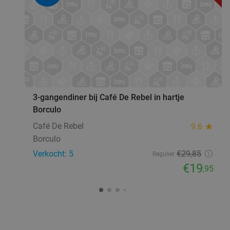
favorite_border
3-gangendiner bij Café De Rebel in hartje
Borculo
Café De Rebel
9.6
star
Borculo
Verkocht: 5
€29
,85
Regulier
€19
,95