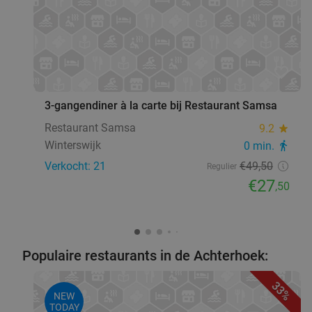
favorite_border
3-gangendiner à la carte bij Restaurant Samsa
Restaurant Samsa
9.2
star
Winterswijk
0 min.
directions_walk
Verkocht: 21
€49
,50
Regulier
€27
,50
Populaire restaurants in de Achterhoek:
33%
NEW
TODAY