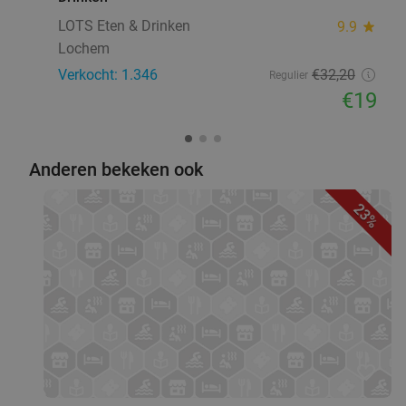
LOTS Eten & Drinken
9.9
star
Lochem
Verkocht: 1.346
€32
,20
Regulier
€19
Anderen bekeken ook
23%
favorite_border