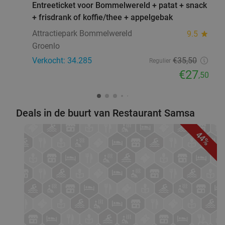
Entreeticket voor Bommelwereld + patat + snack
+ frisdrank of koffie/thee + appelgebak
Attractiepark Bommelwereld
9.5
star
Groenlo
Verkocht: 34.285
€35
,50
Regulier
€27
,50
Deals in de buurt van Restaurant Samsa
44%