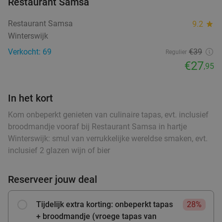
Restaurant Samsa
€29
,95
food
food
Restaurant Samsa
9.2
star
food
food
Winterswijk
food
Verkocht: 69
€39
Regulier
Warme drank + zoete snack naar keuze (enkel
ood
35%
food
ood
food
ood
food
food
food
food
€27
food
,95
of 10-strippenkaart) bij SPAR city Zutphen
Vandaag
Morgen
Zo
Ma
Di
Wo
Do
In het kort
SPAR city Zutphen
food
9.8
star
Zutphen
27 min.
directions_car
Kom onbeperkt genieten van culinaire tapas, evt. inclusief
broodmandje vooraf bij Restaurant Samsa in hartje
Verkocht: 93
€4
,55
Regulier
Winterswijk: smul van verrukkelijke wereldse smaken, evt.
food
€2
,95
food
inclusief 2 glazen wijn of bier
food
Reserveer jouw deal
food
Warme drank + zoete snack naar keuze (enkel
35%
food
of 10-strippenkaart) bij SPAR City Enschede
Tijdelijk extra korting: onbeperkt tapas
28%
Vandaag
Morgen
Zo
Ma
Di
Wo
Do
+ broodmandje (vroege tapas van