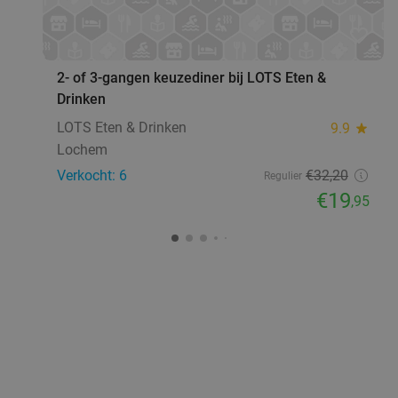
favorite_border
2- of 3-gangen keuzediner bij LOTS Eten &
Drinken
LOTS Eten & Drinken
9.9
star
Lochem
Verkocht: 6
€32
,20
Regulier
€19
,95