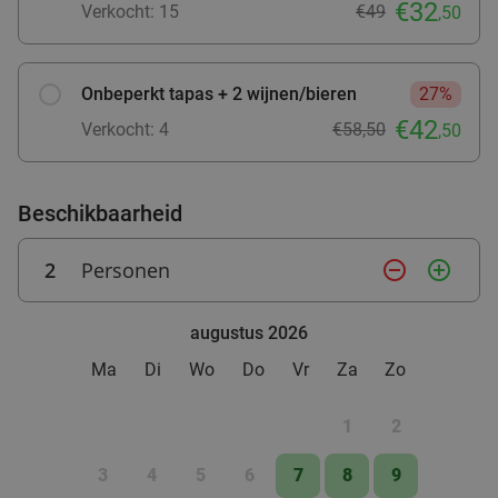
40%
€32
Verkocht: 15
€49
,50
bij SPAR City Zutphen
Vandaag
Morgen
Zo
Ma
Di
Wo
Do
Onbeperkt tapas + 2 wijnen/bieren
27%
SPAR city Zutphen
9.8
star
Zutphen
€42
27 min.
directions_car
Verkocht: 4
€58,50
,50
Verkocht: 143
€9
,10
Regulier
€5
,50
Beschikbaarheid
Lunch voor 2 bij Fletcher Hotels
40%
2
Personen
remove_circle_outline
add_circle_outline
Fletcher Hotels
augustus 2026
Ellecom
28 min.
directions_car
Ma
Di
Wo
Do
Vr
Za
Zo
Verkocht: 4.842
€33
Regulier
€19
1
2
,90
3
4
5
6
7
8
9