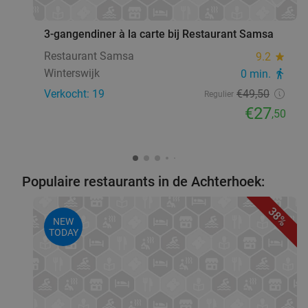
favorite_border
3-gangendiner à la carte bij Restaurant Samsa
Restaurant Samsa
9.2
star
Winterswijk
0 min.
directions_walk
Verkocht: 19
€49
,50
Regulier
€27
,50
Populaire restaurants in de Achterhoek:
38%
NEW
TODAY