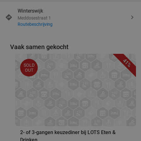
Winterswijk
Meddosestraat 1
Routebeschrijving
Vaak samen gekocht
41%
SOLD
OUT
favorite_border
2- of 3-gangen keuzediner bij LOTS Eten &
Drinken