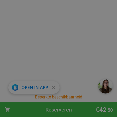
close
OPEN IN APP
Beperkte beschikbaarheid
€42
Reserveren
,50