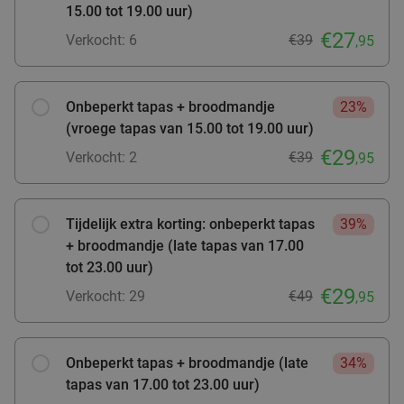
15.00 tot 19.00 uur)
SPAR City Enschede
9.7
star
Zutphen
€27
27 min.
directions_car
Verkocht: 6
€39
,95
Verkocht: 183
€4
,55
Regulier
€2
,95
Onbeperkt tapas + broodmandje
23%
(vroege tapas van 15.00 tot 19.00 uur)
€29
Verkocht: 2
€39
,95
Strippenkaart of warme drank + appelflap of
51%
koek bij SPAR Arnhem
Vandaag
Morgen
Zo
Ma
Di
Wo
Do
Tijdelijk extra korting: onbeperkt tapas
39%
+ broodmandje (late tapas van 17.00
SPAR Arnhem
9.7
star
tot 23.00 uur)
Zutphen
27 min.
directions_car
€29
Verkocht: 29
€49
,95
Verkocht: 472
€45
,75
Regulier
€22
,50
Onbeperkt tapas + broodmandje (late
34%
tapas van 17.00 tot 23.00 uur)
Verse salade + verse smoothie om af te halen