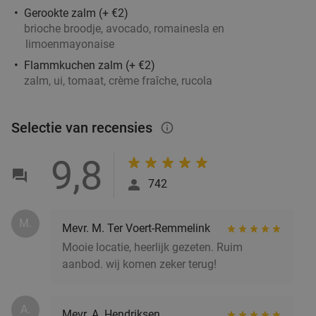
Gerookte zalm (+ €2)
brioche broodje, avocado, romainesla en
limoenmayonaise
Flammkuchen zalm (+ €2)
zalm, ui, tomaat, crème fraîche, rucola
Selectie van recensies
info_outlined
9,8
742
M.
Mevr. M. Ter Voert-Remmelink
Mooie locatie, heerlijk gezeten. Ruim
aanbod. wij komen zeker terug!
A.
Mevr. A. Hendriksen