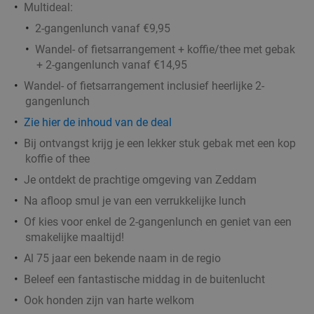
Multideal:
Fletcher Hotels
2-gangenlunch vanaf €9,95
Ellecom
28 min.
directions_car
Wandel- of fietsarrangement + koffie/thee met gebak
+ 2-gangenlunch vanaf €14,95
Verkocht: 4.819
€33
Regulier
€19
,90
Wandel- of fietsarrangement inclusief heerlijke 2-
gangenlunch
Zie
hier
de inhoud van de deal
Bij ontvangst krijg je een lekker stuk gebak met een kop
koffie of thee
Je ontdekt de prachtige omgeving van Zeddam
Na afloop smul je van een verrukkelijke lunch
Of kies voor enkel de 2-gangenlunch en geniet van een
smakelijke maaltijd!
Al 75 jaar een bekende naam in de regio
Beleef een fantastische middag in de buitenlucht
Ook honden zijn van harte welkom