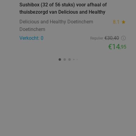
Sushibox (32 of 56 stuks) voor afhaal of
thuisbezorgd van Delicious and Healthy
Delicious and Healthy Doetinchem
8.1
star
Doetinchem
Verkocht: 0
€30
,40
Regulier
€14
,95