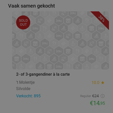
Vaak samen gekocht
38%
SOLD
OUT
2- of 3-gangendiner à la carte
't Molentje
10.0
star
Silvolde
Verkocht: 895
€24
Regulier
€14
,95