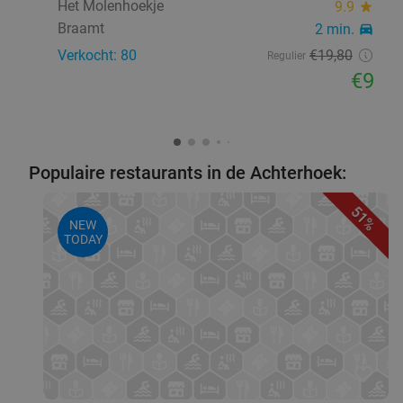
Het Molenhoekje
9.9
star
Braamt
2 min.
directions_car
Verkocht: 80
€19
,80
Regulier
€9
Populaire restaurants in de Achterhoek:
51%
NEW
TODAY
favorite_border