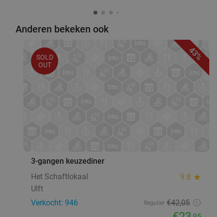
Anderen bekeken ook
43%
SOLD
OUT
3-gangen keuzediner
Het Schaftlokaal
9.8
star
Ulft
Verkocht: 946
€42
,05
Regulier
€23
,95