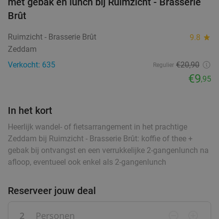
met gebak en lunch bij Ruimzicht - Brasserie
food
€2
,95
Brût
food
food
Ruimzicht - Brasserie Brût
9.8
star
food
Zeddam
Warme drank + zoete snack naar keuze (enkel
35%
ood
food
ood
food
ood
food
food
food
food
food
Verkocht: 635
€20
,90
of 10-strippenkaart) bij SPAR City Enschede
Regulier
€9
,95
Vandaag
Morgen
Za
Zo
Ma
Di
Wo
SPAR City Enschede
9.7
star
food
In het kort
Zutphen
27 min.
directions_car
Verkocht: 183
€4
,55
Heerlijk wandel- of fietsarrangement in het prachtige
Regulier
food
€2
Zeddam bij Ruimzicht - Brasserie Brût: koffie of thee +
,95
food
gebak bij ontvangst en een verrukkelijke 2-gangenlunch na
afloop, eventueel ook enkel als 2-gangenlunch
food
food
Strippenkaart of warme drank + appelflap of
51%
food
Reserveer jouw deal
koek bij SPAR Arnhem
Vandaag
Morgen
Za
Zo
Ma
Di
Wo
2
Personen
remove_circle_outline
add_circle_outline