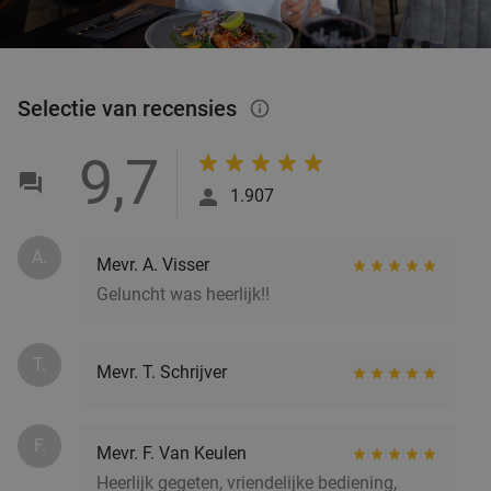
Selectie van recensies
info_outlined
9,7
1.907
A.
Mevr. A. Visser
Geluncht was heerlijk!!
T.
Mevr. T. Schrijver
F.
Mevr. F. Van Keulen
Heerlijk gegeten, vriendelijke bediening,