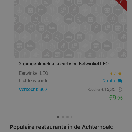
favorite_border
2-gangenlunch à la carte bij Eetwinkel LEO
Eetwinkel LEO
9.7
star
Lichtenvoorde
2 min.
directions_car
Verkocht: 307
€15
,35
Regulier
€9
,95
Populaire restaurants in de Achterhoek: