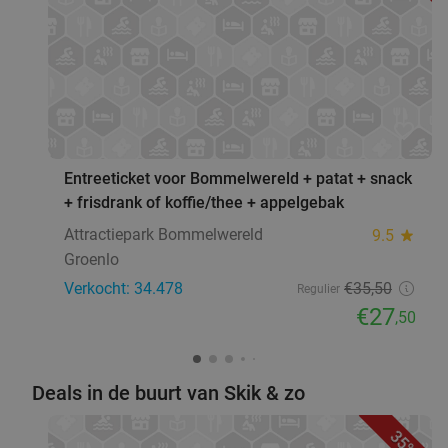
favorite_border
Entreeticket voor Bommelwereld + patat + snack
+ frisdrank of koffie/thee + appelgebak
Attractiepark Bommelwereld
9.5
star
Groenlo
Verkocht: 34.478
€35
,50
Regulier
€27
,50
Deals in de buurt van Skik & zo
35%