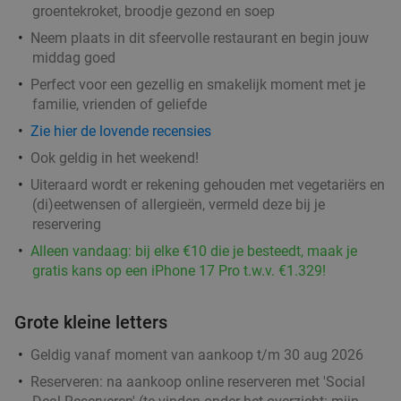
groentekroket, broodje gezond en soep
bij SPAR City Zutphen
Neem plaats in dit sfeervolle restaurant en begin jouw
Vandaag
Morgen
Ma
Di
Wo
Do
Vr
middag goed
SPAR city Zutphen
9.8
star
Perfect voor een gezellig en smakelijk moment met je
Zutphen
27 min.
directions_car
familie, vrienden of geliefde
Verkocht: 149
€9
,10
Regulier
Zie hier de lovende recensies
€5
,50
Ook geldig in het weekend!
Uiteraard wordt er rekening gehouden met vegetariërs en
(di)eetwensen of allergieën, vermeld deze bij je
Lunch voor 2 bij Fletcher Hotels
40%
reservering
Alleen vandaag: bij elke €10 die je besteedt, maak je
Fletcher Hotels
gratis kans op een iPhone 17 Pro t.w.v. €1.329!
Ellecom
28 min.
directions_car
Verkocht: 4.878
€33
Regulier
Grote kleine letters
€19
,90
Geldig vanaf moment van aankoop t/m 30 aug 2026
Reserveren:
na aankoop online reserveren met 'Social