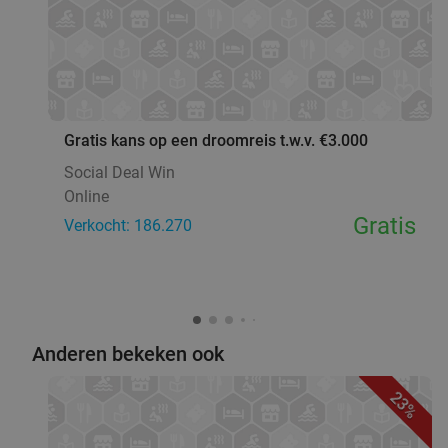
favorite_border
Gratis kans op een droomreis t.w.v. €3.000
Social Deal Win
Online
Gratis
Verkocht: 186.270
Anderen bekeken ook
23%