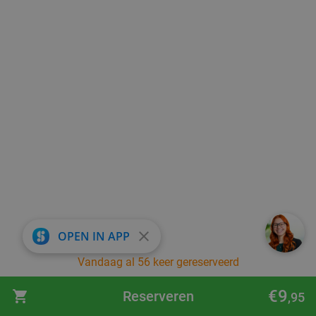
close
OPEN IN APP
Vandaag al 56 keer gereserveerd
€9
Reserveren
,95