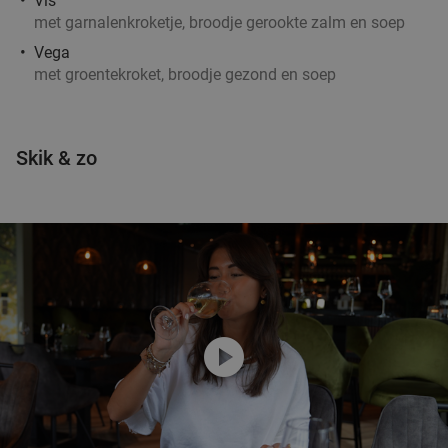
Vis
met garnalenkroketje, broodje gerookte zalm en soep
Vega
met groentekroket, broodje gezond en soep
Skik & zo
play_circle