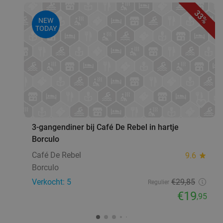
33%
NEW
TODAY
favorite_border
3-gangendiner bij Café De Rebel in hartje
Borculo
Café De Rebel
9.6
star
Borculo
Verkocht: 5
€29
,85
Regulier
€19
,95