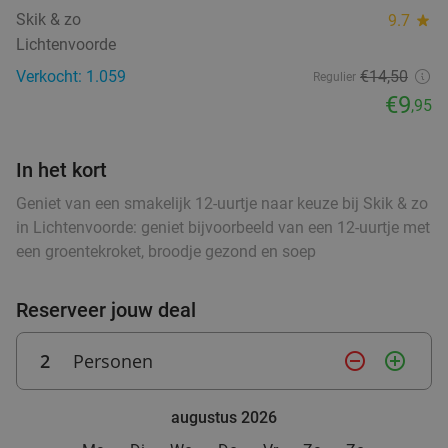
€29
,95
food
food
Skik & zo
9.7
star
Lichtenvoorde
food
food
Verkocht: 1.059
€14,50
Regulier
food
€9
,95
Warme drank + zoete snack naar keuze (enkel
35%
ood
food
ood
food
ood
food
food
food
food
food
of 10-strippenkaart) bij SPAR city Zutphen
In het kort
Vandaag
Morgen
Ma
Di
Wo
Do
Vr
SPAR city Zutphen
9.8
star
Geniet van een smakelijk 12-uurtje naar keuze bij Skik & zo
food
Zutphen
27 min.
directions_car
in Lichtenvoorde: geniet bijvoorbeeld van een 12-uurtje met
een groentekroket, broodje gezond en soep
Verkocht: 94
€4
,55
Regulier
food
€2
,95
food
Reserveer jouw deal
food
2
Personen
remove_circle_outline
add_circle_outline
food
Warme drank + zoete snack naar keuze (enkel
35%
food
of 10-strippenkaart) bij SPAR City Enschede
augustus 2026
Vandaag
Morgen
Ma
Di
Wo
Do
Vr