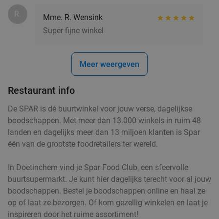
€12
,50
R.
Mme. R. Wensink
Super fijne winkel
2-gangen keuzelunch bij De Naober
46%
Meer weergeven
food
Vandaag
Wo
Do
Vr
Za
De Naober
9.6
star
Restaurant info
Ruurlo
12 min.
directions_car
De SPAR is dé buurtwinkel voor jouw verse, dagelijkse
Verkocht: 144
€18
,50
Regulier
boodschappen. Met meer dan 13.000 winkels in ruim 48
€9
,95
landen en dagelijks meer dan 13 miljoen klanten is Spar
één van de grootste foodretailers ter wereld.
food
food
food
In Doetinchem vind je Spar Food Club, een sfeervolle
food
food
food
food
Warm broodje of snack + drankje naar keuze
50%
buurtsupermarkt. Je kunt hier dagelijks terecht voor al jouw
food
bij HEMA
boodschappen. Bestel je boodschappen online en haal ze
op of laat ze bezorgen. Of kom gezellig winkelen en laat je
Morgen
Di
Wo
Do
Vr
inspireren door het ruime assortiment!
food
food