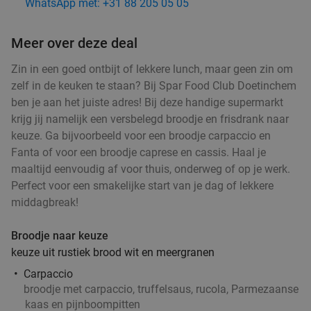
WhatsApp met: +31 88 205 05 05
Vandaag
Morgen
Di
Wo
Do
Vr
Za
Delicious and Healthy Doetinchem
8.1
star
Meer over deze deal
Doetinchem
12 min.
directions_car
Zin in een goed ontbijt of lekkere lunch, maar geen zin om
Verkocht: 23
€30
,40
Regulier
zelf in de keuken te staan? Bij Spar Food Club Doetinchem
€14
,95
ben je aan het juiste adres! Bij deze handige supermarkt
krijg jij namelijk een versbelegd broodje en frisdrank naar
keuze. Ga bijvoorbeeld voor een broodje carpaccio en
Luxe high tea (2 uur) bij Hatty's Le Pink Petit
Fanta of voor een broodje caprese en cassis. Haal je
52%
maaltijd eenvoudig af voor thuis, onderweg of op je werk.
Patisserie
Perfect voor een smakelijke start van je dag of lekkere
​Hatty's Le Pink Petit Patisserie
9.7
star
middagbreak!
Doetinchem
12 min.
directions_car
Verkocht: 172
€45
,95
Broodje naar keuze
Regulier
€21
keuze uit rustiek brood wit en meergranen
,95
Carpaccio
broodje met carpaccio, truffelsaus, rucola, Parmezaanse
kaas en pijnboompitten