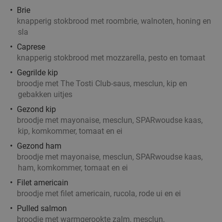
4-gangen keuzediner bij De Beren
46%
Brie
Vandaag
Morgen
Di
Wo
Do
Vr
Za
knapperig stokbrood met roombrie, walnoten, honing en
De Beren Doetinchem
sla
9.3
star
Doetinchem
12 min.
directions_car
Caprese
knapperig stokbrood met mozzarella, pesto en tomaat
Verkocht: 340
€47
,70
Regulier
€25
Gegrilde kip
,95
broodje met The Tosti Club-saus, mesclun, kip en
gebakken uitjes
Gezond kip
Wijn- en likeurproeverij + hapjes bij Alpenwijn
47%
broodje met mayonaise, mesclun, SPARwoudse kaas,
Alpenwijn
kip, komkommer, tomaat en ei
9.9
star
Doetinchem
12 min.
directions_car
Gezond ham
broodje met mayonaise, mesclun, SPARwoudse kaas,
Verkocht: 113
€30
Regulier
ham, komkommer, tomaat en ei
€16
Filet americain
broodje met filet americain, rucola, rode ui en ei
Pulled salmon
Speciaalbierproeverij + borrelplank bij Café
31%
broodje met warmgerookte zalm, mesclun,