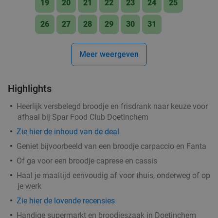
19
20
21
22
23
24
25
Verkocht: 207
€6
,75
Regulier
€4
26
27
28
29
30
31
,75
Meer weergeven
Broodje + ijs(koffie) of drankje naar keuze
29%
Station Alexsander
9.8
star
Highlights
Doetinchem
11 min.
directions_car
Heerlijk versbelegd broodje en frisdrank naar keuze voor
Verkocht: 115
€10
,95
Regulier
afhaal bij Spar Food Club Doetinchem
€7
,75
Zie hier de inhoud van de deal
Geniet bijvoorbeeld van een broodje carpaccio en Fanta
2-gangen keuzelunch bij ’t Raedthuys
45%
Of ga voor een broodje caprese en cassis
Haal je maaltijd eenvoudig af voor thuis, onderweg of op
Vandaag
Vr
Za
je werk
Eterij & Tapperij 't Raedthuys
9.7
star
Zie hier de lovende recensies
Doetinchem
11 min.
directions_car
Handige supermarkt en broodjeszaak in Doetinchem