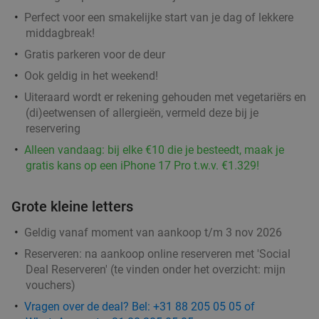
Verkocht: 421
€21
Regulier
Perfect voor een smakelijke start van je dag of lekkere
€11
middagbreak!
,50
Gratis parkeren voor de deur
Ook geldig in het weekend!
Uiteraard wordt er rekening gehouden met vegetariërs en
Indiaas 3-gangendiner van de chef bij De
26%
(di)eetwensen of allergieën, vermeld deze bij je
Kleine Man in hartje Doetinchem
reservering
Vandaag
Alleen vandaag: bij elke €10 die je besteedt, maak je
gratis kans op een iPhone 17 Pro t.w.v. €1.329!
De Kleine Man
9.8
star
Doetinchem
12 min.
directions_car
Grote kleine letters
Verkocht: 184
€35
Regulier
€25
Geldig vanaf moment van aankoop t/m 3 nov 2026
,95
Reserveren:
na aankoop online reserveren met 'Social
Deal Reserveren' (te vinden onder het overzicht:
mijn
vouchers
)
Sushibox (32 of 56 stuks) voor afhaal of
51%
Vragen over de deal? Bel: +31 88 205 05 05 of
thuisbezorgd van Delicious and Healthy