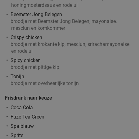
Merleyn
honingmosterdsaus en rode ui
Vandaag
Wo
Do
Vr
Za
Beemster Jong Belegen
broodje met Beemster Jong Belegen, mayonaise,
Café Merleyn
9.9
star
mesclun en komkommer
Doetinchem
12 min.
directions_car
Crispy chicken
Verkocht: 62
€27
,50
Regulier
broodje met krokante kip, mesclun, srirachamayonaise
€18
,95
en rode ui
Spicy chicken
broodje met pittige kip
Buiten steengrillen bij Reserva in hartje
32%
Tonijn
broodje met overheerlijke tonijn
Doetinchem
food
food
Di
Wo
Do
Vr
Frisdrank naar keuze
Reserva
9.3
star
Coca-Cola
Doetinchem
12 min.
directions_car
Fuze Tea Green
Verkocht: 315
€32
,50
Regulier
Spa blauw
fo
€21
,95
Sprite