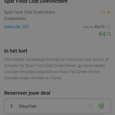
Spar Food Club Doetinchem
2-gangen keuzediner bij Eterij de Woage
30%
Spar Food Club Doetinchem
9.8
star
Di
Wo
Do
Vr
Za
Doetinchem
Eterij de Woage
9.8
star
Verkocht: 207
€6,75
Regulier
Halle
9 min.
directions_walk
€4
,75
Verkocht: 899
€24
,10
Regulier
€16
,95
In het kort
Verrukkelijk versbelegd broodje en frisdrank naar keuze, af
te halen bij Spar Food Club Doetinchem: ga bijvoorbeeld
Strippenkaart voor 10 bollen ijs bij Attraverso
34%
voor een broodje carpaccio en Fuze Tea Green of een
Vandaag
Di
Wo
Do
Vr
Za
broodje crispy chicken en Fanta
Attraverso
9.8
star
Zelhem
7 min.
directions_car
Reserveer jouw deal
Verkocht: 765
€15
Regulier
€9
1
Voucher
remove_circle_outline
add_circle_outline
,95