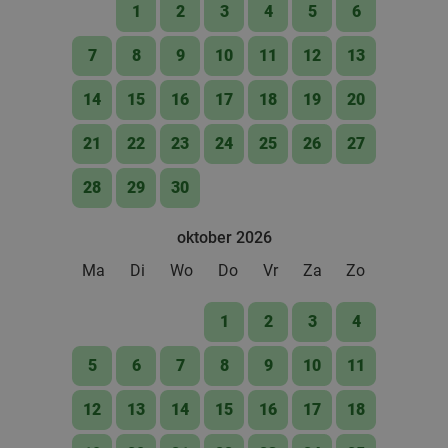
€3
,50
1
2
3
4
5
6
7
8
9
10
11
12
13
2-gangenlunch à la carte bij Eetwinkel LEO
35%
14
15
16
17
18
19
20
Vandaag
Wo
Do
Vr
Za
21
22
23
24
25
26
27
Eetwinkel LEO
9.7
star
Lichtenvoorde
10 min.
directions_car
28
29
30
Verkocht: 313
€15
,35
Regulier
€9
oktober 2026
,95
Ma
Di
Wo
Do
Vr
Za
Zo
Broodje + frisdrank naar keuze voor afhaal bij
1
2
3
4
30%
Spar Food Club Doetinchem
5
6
7
8
9
10
11
Vandaag
Morgen
Di
Wo
Do
Vr
Za
12
13
14
15
16
17
18
Spar Food Club Doetinchem
9.8
star
Doetinchem
10 min.
directions_car