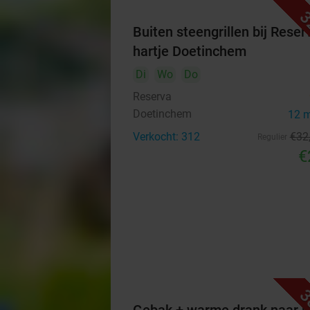
3
Buiten steengrillen bij Reser
hartje Doetinchem
Di
Wo
Do
Reserva
Doetinchem
12 
Verkocht: 312
€32
Regulier
€
3