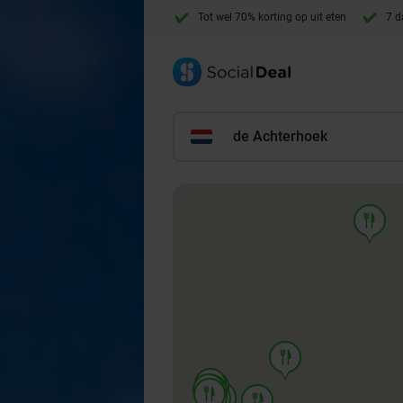
Tot wel 70% korting op uit eten
7 d
de Achterhoek
food
food
food
food
food
food
food
food
food
food
food