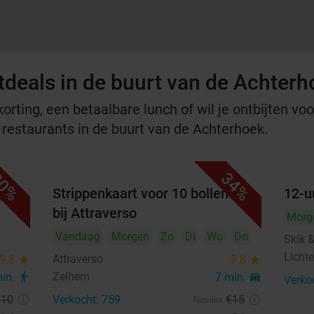
tdeals in de buurt van de Achterh
rting, een betaalbare lunch of wil je ontbijten voor
e restaurants in de buurt van de Achterhoek.
0%
34%
j de
Strippenkaart voor 10 bollen ijs
12-u
bij Attraverso
Morg
Vandaag
Morgen
Zo
Di
Wo
Do
Skik 
Licht
Attraverso
9.8
star
9.8
star
Zelhem
min.
directions_walk
7 min.
directions_car
Verko
,10
Verkocht: 759
€15
Regulier