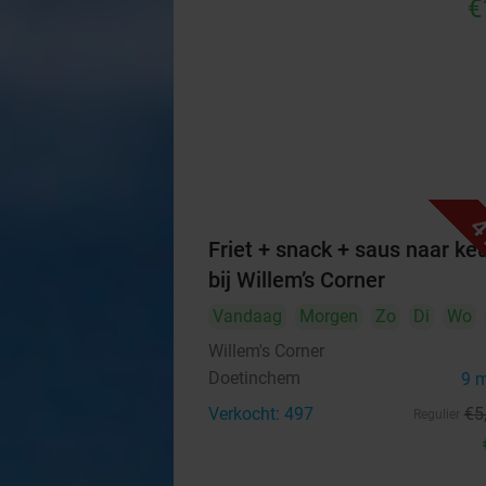
€
4
Friet + snack + saus naar ke
bij Willem’s Corner
Vandaag
Morgen
Zo
Di
Wo
Willem's Corner
Doetinchem
9 
Verkocht: 497
€5
Regulier