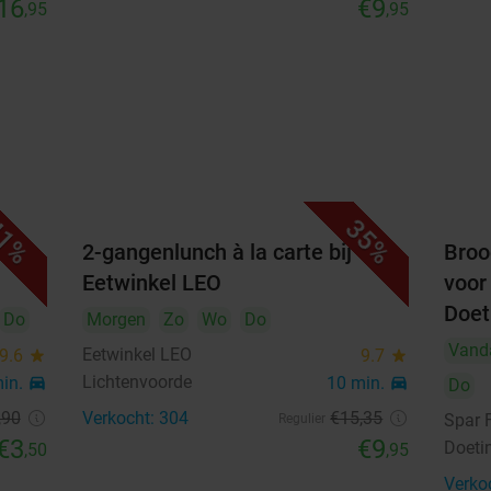
16
€9
,95
,95
1%
35%
uze
2-gangenlunch à la carte bij
Broo
Eetwinkel LEO
voor
Doe
Do
Morgen
Zo
Wo
Do
Vand
Eetwinkel LEO
9.6
star
9.7
star
Lichtenvoorde
min.
directions_car
10 min.
directions_car
Do
,90
Verkocht: 304
€15
,35
Spar 
Regulier
€3
€9
Doeti
,50
,95
Verko