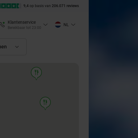
9,4
op basis van
206.071 reviews
Klantenservice
NL
Bereikbaar tot 23:00
nen
food
food