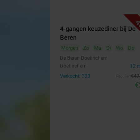
4
4-gangen keuzediner bij De
Beren
Morgen
Zo
Ma
Di
Wo
Do
De Beren Doetinchem
Doetinchem
12 
Verkocht: 323
€47
Regulier
€