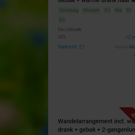
Gebak + warme drank naar 
Vandaag
Morgen
Zo
Ma
Di
Do
De IJshoek
Ulft
12 
Verkocht: 27
€6
Regulier
4
Wandelarrangement incl. w
drank + gebak + 2-gangenlu