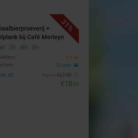
31%
iaalbierproeverij +
elplank bij Café Merleyn
en
Zo
Wo
Do
Merleyn
9.9
star
nchem
12 min.
directions_car
cht: 62
€27
,50
Regulier
€18
,95