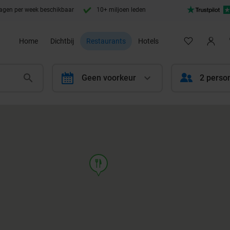
agen per week beschikbaar
10+ miljoen leden
Home
Dichtbij
Restaurants
Hotels
calendar
Geen voorkeur
2 perso
food