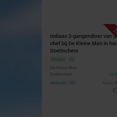
2
Indiaas 3-gangendiner van d
chef bij De Kleine Man in har
Doetinchem
Morgen
Zo
De Kleine Man
Doetinchem
12 
Verkocht: 182
Regulier
€