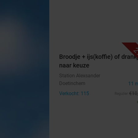
2
Broodje + ijs(koffie) of drank
naar keuze
Station Alexsander
Doetinchem
11 
Verkocht: 115
€10
Regulier