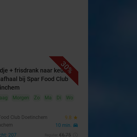
30%
dje + frisdrank naar keuze
 afhaal bij Spar Food Club
tinchem
aag
Morgen
Zo
Ma
Di
Wo
Food Club Doetinchem
9.8
star
nchem
10 min.
directions_car
cht: 207
€6
,75
Regulier