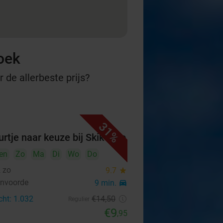
oek
 de allerbeste prijs?
31%
urtje naar keuze bij Skik & zo
en
Zo
Ma
Di
Wo
Do
& zo
9.7
star
envoorde
9 min.
directions_car
cht: 1.032
€14
,50
Regulier
€9
,95