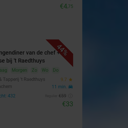
€4
,75
44%
ngendiner van de chef +
e bij 't Raedthuys
aag
Morgen
Zo
Wo
Do
 & Tapperij 't Raedthuys
9.7
star
nchem
11 min.
directions_car
cht: 432
€59
Regulier
€33