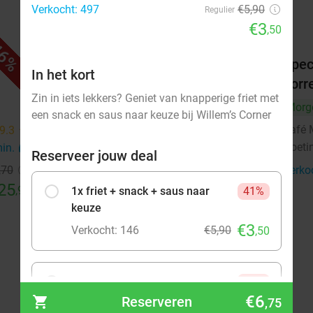
Verkocht: 497
€5,90
Regulier
€3
,50
6%
47%
Wijn- en likeurproeverij + hapjes
Spec
In het kort
bij Alpenwijn
borr
Zin in iets lekkers? Geniet van knapperige friet met
Alpenwijn
Morg
9.9
star
een snack en saus naar keuze bij Willem’s Corner
Doetinchem
12 min.
directions_car
Café 
9.3
star
Doeti
min.
directions_car
Verkocht: 113
€30
Regulier
Reserveer jouw deal
€16
,70
Verko
25
,95
1x friet + snack + saus naar
41%
keuze
€3
Verkocht: 146
€5,90
,50
2x friet + snack + saus naar
43%
keuze
€6
Reserveren
,75