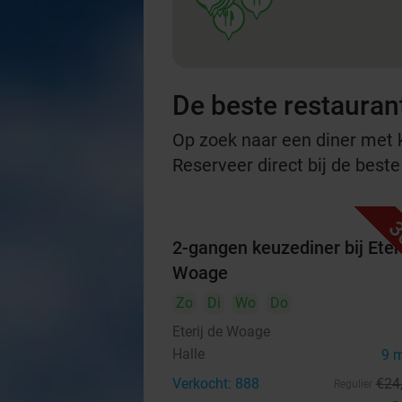
food
De beste restauran
Op zoek naar een diner met ko
Reserveer direct bij de best
3
2-gangen keuzediner bij Eteri
Woage
Zo
Di
Wo
Do
Eterij de Woage
Halle
9 
Verkocht: 888
€24
Regulier