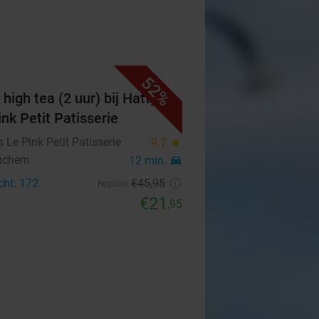
52%
high tea (2 uur) bij Hatty's
ink Petit Patisserie
's Le Pink Petit Patisserie
9.7
star
nchem
12 min.
directions_car
cht: 172
€45
,95
Regulier
€21
,95