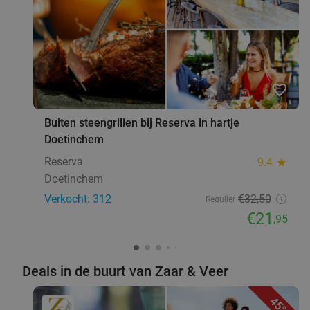
favorite_border
Buiten steengrillen bij Reserva in hartje
Doetinchem
Reserva
9.4
star
Doetinchem
Verkocht: 312
€32
,50
Regulier
€21
,95
Deals in de buurt van Zaar & Veer
45%