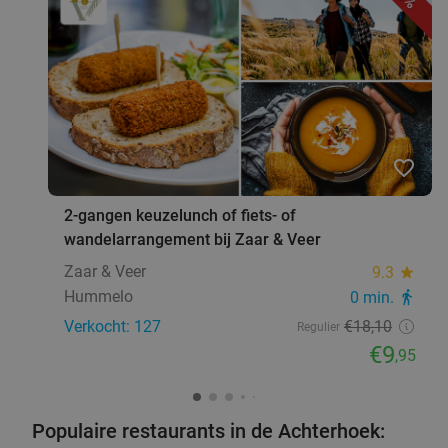
favorite_border
2-gangen keuzelunch of fiets- of
wandelarrangement bij Zaar & Veer
Zaar & Veer
9.3
star
Hummelo
0 min.
directions_walk
Verkocht: 127
€18
,10
Regulier
€9
,95
Populaire restaurants in de Achterhoek: