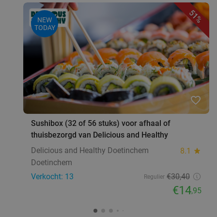
51%
NEW
TODAY
favorite_border
Sushibox (32 of 56 stuks) voor afhaal of
thuisbezorgd van Delicious and Healthy
Delicious and Healthy Doetinchem
8.1
star
Doetinchem
Verkocht: 13
€30
,40
Regulier
€14
,95