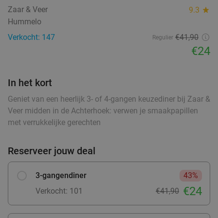
food
food
Zaar & Veer
9.3
star
Hummelo
food
food
Verkocht: 147
€41,90
Warme drank + zoete snack naar keuze (enkel
35%
Regulier
food
€24
of 10-strippenkaart) bij SPAR City Enschede
ood
food
ood
food
ood
food
food
food
food
food
Vandaag
Morgen
Za
Zo
Ma
Di
Wo
In het kort
SPAR City Enschede
9.7
star
Zutphen
27 min.
directions_car
Geniet van een heerlijk 3- of 4-gangen keuzediner bij Zaar &
food
Veer midden in de Achterhoek: verwen je smaakpapillen
Verkocht: 183
€4
,55
Regulier
met verrukkelijke gerechten
€2
,95
food
food
Reserveer jouw deal
food
Strippenkaart of warme drank + appelflap of
51%
food
3-gangendiner
43%
koek bij SPAR Arnhem
food
€24
Verkocht: 101
€41,90
Morgen
Za
Zo
Ma
Di
Wo
SPAR Arnhem
9.7
star