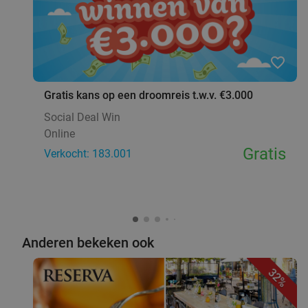
favorite_border
Gratis kans op een droomreis t.w.v. €3.000
Social Deal Win
Online
Gratis
Verkocht: 183.001
Anderen bekeken ook
32%