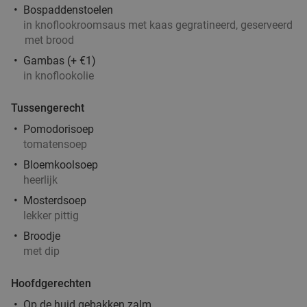
Bospaddenstoelen
in knoflookroomsaus met kaas gegratineerd, geserveerd
met brood
Gambas (+ €1)
in knoflookolie
Tussengerecht
Pomodorisoep
tomatensoep
Bloemkoolsoep
heerlijk
Mosterdsoep
lekker pittig
Broodje
met dip
Hoofdgerechten
Op de huid gebakken zalm