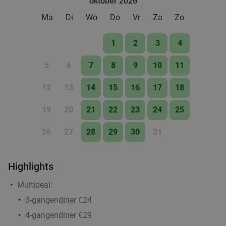
oktober 2026
Ma
Di
Wo
Do
Vr
Za
Zo
1
2
3
4
5
6
7
8
9
10
11
12
13
14
15
16
17
18
19
20
21
22
23
24
25
26
27
28
29
30
31
Highlights
Multideal:
3-gangendiner €24
4-gangendiner €29