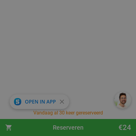
close
OPEN IN APP
Vandaag al 30 keer gereserveerd
€24
Reserveren