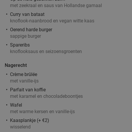
met zeekraal en saus van Hollandse garnaal
Curry van bataat
knoflook-naanbrood en vegan witte kaas
Oerend harde burger
sappige burger
Spareribs
knoflooksaus en seizoensgroenten
Nagerecht
Crème brûlée
met vanille-ijs
Parfait van koffie
met karamel en chocoladeboontjes
Wafel
met warme kersen en vanille-ijs
Kaasplankje (+ €2)
wisselend