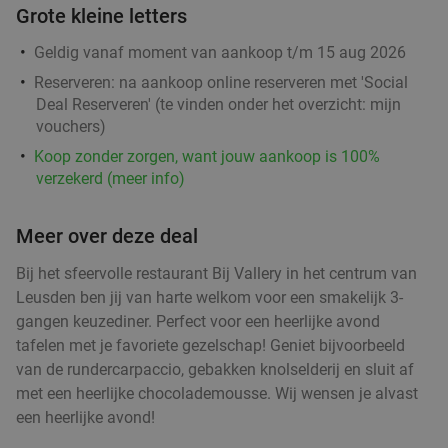
Grote kleine letters
Di
Wo
Do
Vr
Za
Downey's Coffee and Tea
9.6
star
Geldig vanaf moment van aankoop t/m 15 aug 2026
Amersfoort
3 min.
directions_walk
Reserveren:
na aankoop online reserveren met 'Social
Deal Reserveren' (te vinden onder het overzicht:
mijn
Verkocht: 229
€13
,50
Regulier
vouchers
)
€9
,50
Koop zonder zorgen, want jouw aankoop is 100%
verzekerd (meer info)
3-gangen keuzediner in het centrum van
37%
Amersfoort
Meer over deze deal
Vandaag
Di
Wo
Do
Vr
Za
Bij het sfeervolle restaurant Bij Vallery in het centrum van
Lale Grillhouse
9.8
star
Leusden ben jij van harte welkom voor een smakelijk 3-
Amersfoort
3 min.
directions_walk
gangen keuzediner. Perfect voor een heerlijke avond
tafelen met je favoriete gezelschap! Geniet bijvoorbeeld
Verkocht: 345
€23
,90
Regulier
van de rundercarpaccio, gebakken knolselderij en sluit af
€14
,95
met een heerlijke chocolademousse. Wij wensen je alvast
een heerlijke avond!