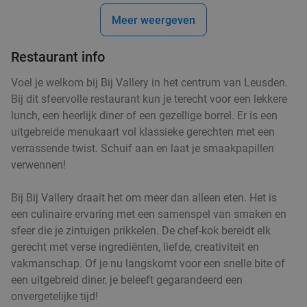
Verkocht: 4
€18
Regulier
Meer weergeven
€10
,95
Restaurant info
Voel je welkom bij Bij Vallery in het centrum van Leusden.
Sushibox (24, 26, 40 of 60 stuks) voor afhaal bij
48%
Bij dit sfeervolle restaurant kun je terecht voor een lekkere
Umai Sushi To Go
lunch, een heerlijk diner of een gezellige borrel. Er is een
Vandaag
Morgen
Di
Wo
Do
Vr
Za
uitgebreide menukaart vol klassieke gerechten met een
verrassende twist. Schuif aan en laat je smaakpapillen
Umai Sushi To Go
9.5
star
verwennen!
Amersfoort
11 min.
directions_walk
Verkocht: 478
€24
,95
Regulier
Bij Bij Vallery draait het om meer dan alleen eten. Het is
€12
,95
een culinaire ervaring met een samenspel van smaken en
sfeer die je zintuigen prikkelen. De chef-kok bereidt elk
gerecht met verse ingrediënten, liefde, creativiteit en
vakmanschap. Of je nu langskomt voor een snelle bite of
Visschotel naar keuze incl. friet en sla
32%
een uitgebreid diner, je beleeft gegarandeerd een
onvergetelijke tijd!
Vandaag
Di
Wo
Do
Vr
Za