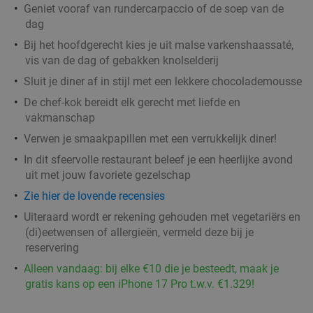
1 min.
directions_walk
Geniet vooraf van rundercarpaccio of de soep van de
Verkocht: 63
€44
,30
dag
Regulier
€19
,95
Bij het hoofdgerecht kies je uit malse varkenshaassaté,
vis van de dag of gebakken knolselderij
Sluit je diner af in stijl met een lekkere chocolademousse
2-gangen keuzelunch bij Café Pitchers
36%
De chef-kok bereidt elk gerecht met liefde en
vakmanschap
Vandaag
Wo
Do
Verwen je smaakpapillen met een verrukkelijk diner!
Café Pitchers
9.8
star
In dit sfeervolle restaurant beleef je een heerlijke avond
Amersfoort
1 min.
directions_walk
uit met jouw favoriete gezelschap
Verkocht: 242
€18
,60
Regulier
Zie hier de lovende recensies
€11
,95
Uiteraard wordt er rekening gehouden met vegetariërs en
(di)eetwensen of allergieën, vermeld deze bij je
reservering
Alleen vandaag: bij elke €10 die je besteedt, maak je
Doe-het-zelf lunch bij Downey's Coffee and
30%
gratis kans op een iPhone 17 Pro t.w.v. €1.329!
Tea