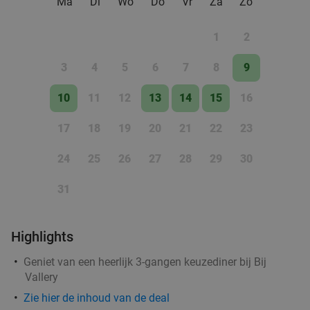
Ma
Di
Wo
Do
Vr
Za
Zo
€14
,95
1
2
3
4
5
6
7
8
9
All-You-Can-Eat barbecue (2,5 uur) in hartje
25%
Amersfoort
10
11
12
13
14
15
16
Wo
Do
Vr
17
18
19
20
21
22
23
Somaek Asian Gastrobar
9.4
star
Amersfoort
1 min.
directions_walk
24
25
26
27
28
29
30
Verkocht: 286
€38
Regulier
31
€28
,50
Highlights
Strippenkaart voor 10 iced- en warme dranken
55%
Geniet van een heerlijk 3-gangen keuzediner bij Bij
naar keuze in hartje Amersfoort
Vallery
Bordeaux Amersfoort
9.0
star
Zie hier de inhoud van de deal
Amersfoort