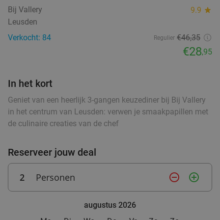
Bij Vallery
9.9
star
Lunchgerecht naar keuze + huisgemaakte
34%
Leusden
limonade in hartje Amersfoort
Verkocht: 84
€46,35
Regulier
Morgen
Di
Wo
Do
Za
€28
,95
Lapart
9.6
star
Amersfoort
0 min.
directions_walk
In het kort
Verkocht: 159
€18
Regulier
Geniet van een heerlijk 3-gangen keuzediner bij Bij Vallery
€11
,95
in het centrum van Leusden: verwen je smaakpapillen met
de culinaire creaties van de chef
2 of 4 cocktails naar keuze + evt.
40%
Reserveer jouw deal
bittergarnituur in hartje Amersfoort
Vandaag
Morgen
Wo
Do
Vr
Za
2
Personen
remove_circle_outline
add_circle_outline
J&D
9.6
star
Amersfoort
0 min.
directions_walk
augustus 2026
Verkocht: 312
€25
Regulier