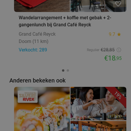
favorite_border
Lunch voor 2 bij Fletcher Hotels
40%
Wandelarrangement + koffie met gebak + 2-
gangenlunch bij Grand Café Reyck
Fletcher Hotels
Grand Café Reyck
9.7
star
Amersfoort
3 min.
directions_car
Doorn (11 km)
Verkocht: 289
€28
,85
Verkocht: 4.884
€33
Regulier
Regulier
€18
€19
,95
,90
Anderen bekeken ook
All-You-Can-Eat (zonder tijdslimiet) bij Silver
19%
19%
River
Silver River
9.7
star
Leusden
3 min.
directions_car
Verkocht: 1.491
€35
,95
Regulier
€28
,95