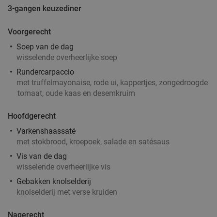
Sushibox (32, 56 of 80 stuks) voor afhaal bij Uchi
50%
3-gangen keuzediner
Sushi in hartje Amersfoort
Voorgerecht
Vandaag
Morgen
Di
Wo
Soep van de dag
Uchi Sushi Amersfoort
9.4
star
wisselende overheerlijke soep
Amersfoort
5 min.
directions_walk
Rundercarpaccio
Verkocht: 293
€33
,50
Regulier
met truffelmayonaise, rode ui, kappertjes, zongedroogde
€16
,75
tomaat, oude kaas en desemkruim
Hoofdgerecht
Varkenshaassaté
2-gangendiner à la carte bij Bregje Amersfoort
12%
met stokbrood, kroepoek, salade en satésaus
Vandaag
Morgen
Di
Wo
Do
Vr
Za
Vis van de dag
wisselende overheerlijke vis
Bregje Amersfoort
9.2
star
Gebakken knolselderij
Amersfoort
6 min.
directions_walk
knolselderij met verse kruiden
Verkocht: 1.009
€17
Regulier
€14
,95
Nagerecht