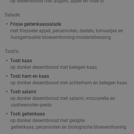
op desembrood met augurk, appel en rode ui
Salade:
Frisse geitenkaassalade
Ontbijtbuffet (1,5 uur) of afternoon tea (2 uur)
19%
met friszoete appel, pecannoten, dadels, tomaatjes en
in Hilversum
huisgemaakte bloesemhoning-mosterddressing
Morgen
Wo
Do
Vr
Za
Zo
Tosti's:
Amrâth Hotel Lapershoek Hilversum
8.8
star
Tosti kaas
Hilversum
17 min.
directions_car
op donker desembrood met belegen kaas
Verkocht: 128
€21
,50
Regulier
Tosti ham en kaas
€17
,50
op donker desembrood met achterham en belegen kaas
Tosti salami
op donker desembrood met salami, mozzarella en
cashewnoten-pesto
Indonesische rijsttafel + meer bij Ron
29%
Tosti geitenkaas
Gastrobar Indonesia Laren
op donker desembrood met gerijpte
Morgen
Wo
Do
Vr
Za
Zo
geitenkaas, pecannoten en biologische bloesemhoning
Ron Gastrobar Indonesia Laren
9.8
star