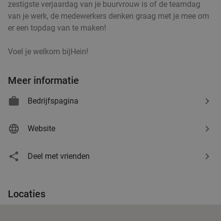
zestigste verjaardag van je buurvrouw is of de teamdag
van je werk, de medewerkers denken graag met je mee om
Sushibox naar keuze (16, 24 of 38 stuks) of
38%
er een topdag van te maken!
pokébowl + loempia's voor afhaal
Voel je welkom bijHein!
Meiwei Time
10.0
star
Hilversum
18 min.
directions_car
Meer informatie
Verkocht: 48
€19
,15
Regulier
€11
,95
Bedrijfspagina
Website
3-gangendiner à la carte bij Café Dudok
24%
Morgen
Wo
Do
Vr
Za
Zo
Deel met vrienden
Café Dudok Hilversum
8.9
star
Hilversum
18 min.
directions_car
Locaties
Verkocht: 34
€38
Regulier
€28
,95