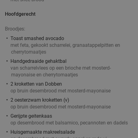
Grieks 3-gangen keuzediner bij Griekse
36%
Hoofdgerecht
Taverna Yamas
Vr
Za
Zo
Broodjes:
Griekse Taverna Yamas
10.0
star
Toast smashed avocado
De Bilt
17 min.
directions_car
met feta, gekookt scharrelei, granaatappelpitten en
cherrytomaatjes
Verkocht: 108
€46
,30
Regulier
€29
Handgedraaide gehaktbal
,50
van scharrelvlees op een brioche met mosterd-
mayonaise en cherrytomaatjes
3-gangen keuzelunch bij Pomp 41
50%
2 kroketten van Dobben
op bruin desembrood met mosterd-mayonaise
2 oesterzwam kroketten (v)
Morgen
op bruin desembrood met mosterd-mayonaise
Pomp 41
9.8
star
Gerijpte geitenkaas
De Bilt
17 min.
directions_car
op desembrood met balsamico, pecannoten en dadels
Verkocht: 769
€29
,75
Regulier
Huisgemaakte makreelsalade
€14
,95