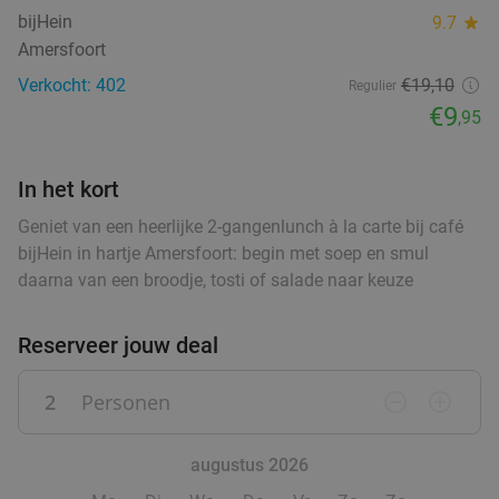
Verkocht: 29
€17
,10
food
Regulier
bijHein
9.7
star
food
€11
,95
Amersfoort
food
Verkocht: 402
€19
,10
Regulier
€9
,95
High tea inclusief onbeperkt verse thee (1,5
41%
food
uur) bij Sophias Coffee
In het kort
Morgen
Wo
Vr
Za
Geniet van een heerlijke 2-gangenlunch à la carte bij café
bijHein in hartje Amersfoort: begin met soep en smul
Sophias Coffee
9.6
star
daarna van een broodje, tosti of salade naar keuze
Barneveld
15 min.
directions_car
Verkocht: 14
€28
,95
Regulier
Reserveer jouw deal
€16
,95
2
Personen
remove_circle_outline
add_circle_outline
High Tea (1,5 uur) voor €25,50 p.p.
26%
augustus 2026
Orangerie Slot Zeist