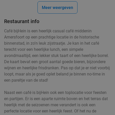
Za
Zo
Meer weergeven
Woods35
9.1
star
Hilversum
Restaurant info
18 min.
directions_car
Verkocht: 44
€22
,50
Regulier
Café bijHein is een heerlijk casual café middenin
€14
,50
Amersfoort op een prachtige locatie in de historische
binnenstad, in zo'n leuk zijstraatje. Je kan in het café
terecht voor een heerlijke lunch, een simpele
avondmaaltijd, een lekker stuk taart of een heerlijke borrel.
High tea of tapasetagère bij Restaurant Rodaen
41%
De kaart bevat een groot aantal goede bieren, bijzondere
wijnen en heerlijke frisdranken. Pas op dat je er niet voorbij
loopt, maar als je goed oplet beland je binnen no-time in
een pareltje van de stad!
Restaurant Rodaen
9.7
star
Bunnik
18 min.
directions_car
Naast een café is bijHein ook een toplocatie voor feesten
Verkocht: 285
€16
,75
Regulier
en partijen. Er is een aparte ruimte boven en het terras dat
€9
,95
heerlijk met de seizoenen mee verandert is ook een
perfecte locatie voor een heerlijk feest. Of het nu de