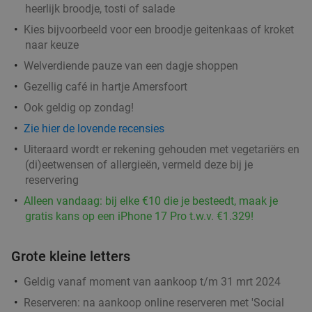
heerlijk broodje, tosti of salade
Barnies Barneveld
9.7
star
Kies bijvoorbeeld voor een broodje geitenkaas of kroket
Barneveld
15 min.
directions_car
naar keuze
Verkocht: 414
€14
,45
Regulier
Welverdiende pauze van een dagje shoppen
€8
,95
Gezellig café in hartje Amersfoort
Ook geldig op zondag!
Zie hier de lovende recensies
BBQ-pakket met vis
34%
Uiteraard wordt er rekening gehouden met vegetariërs en
Morgen
Wo
Do
Vr
Za
(di)eetwensen of allergieën, vermeld deze bij je
Barneveld Fish
9.9
star
reservering
Barneveld
15 min.
directions_car
Alleen vandaag: bij elke €10 die je besteedt, maak je
gratis kans op een iPhone 17 Pro t.w.v. €1.329!
Verkocht: 14
€45
,65
Regulier
€29
,95
Grote kleine letters
Geldig vanaf moment van aankoop t/m 31 mrt 2024
3-gangen keuzediner bij Il Miogirasole
34%
Reserveren:
na aankoop online reserveren met 'Social