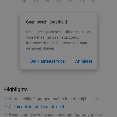
Ma
Di
Wo
Do
Vr
Za
Zo
Zeist
15 min.
directions_car
Verkocht: 7
€69
Regulier
1
2
€51
Geen beschikbaarheid
3
4
5
6
7
8
9
Helaas, er is geen beschikbaarheid meer
10
11
12
13
14
15
16
voor het aantal waar je op zoekt.
3-gangen keuzediner bij La Delizia
32%
Informeer bij onze klantenservice naar
Morgen
Wo
Do
Vr
Za
Zo
17
18
19
20
21
22
23
de mogelijkheden
La Delizia
9.3
star
24
25
26
27
28
29
30
Bel klantenservice
Annuleer
Barneveld
15 min.
directions_car
Verkocht: 163
€30
,65
31
Regulier
€20
,95
Highlights
Verrukkelijke 2-gangenlunch à la carte bij bijHein
Broodje naar keuze + koffie/thee of ijsje naar
38%
keuze
Zie
hier
de inhoud van de deal
Geniet van een verse soep en smul daarna van een
Morgen
Wo