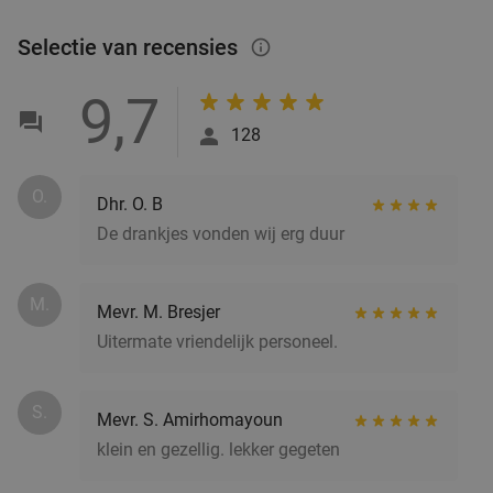
Laren
18 min.
directions_car
Selectie van recensies
info_outlined
Verkocht: 242
€51
,50
Regulier
€36
,50
9,7
128
Italiaanse 3-gangen keuzelunch bij Restaurant
42%
O.
Dhr. O. B
Maximiliano
De drankjes vonden wij erg duur
Morgen
Wo
Do
Vr
Za
Zo
Restaurant Maximiliano
9.8
star
M.
Mevr. M. Bresjer
Laren
18 min.
directions_car
Uitermate vriendelijk personeel.
Verkocht: 146
€41
,35
Regulier
€24
S.
Mevr. S. Amirhomayoun
klein en gezellig. lekker gegeten
Wandelarrangement bij Woods35
36%