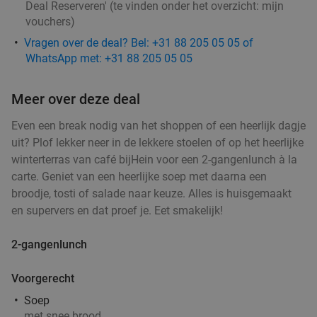
Deal Reserveren' (te vinden onder het overzicht:
mijn
Wo
Do
Vr
Za
Zo
vouchers
)
Il Miogirasole
8.9
star
Vragen over de deal? Bel: +31 88 205 05 05 of
Barneveld
15 min.
directions_car
WhatsApp met: +31 88 205 05 05
Verkocht: 16
€30
,25
Regulier
€19
,95
Meer over deze deal
Even een break nodig van het shoppen of een heerlijk dagje
Wandelarrangement + koffie met gebak + 2-
34%
uit? Plof lekker neer in de lekkere stoelen of op het heerlijke
gangenlunch bij Grand Café Reyck
winterterras van café bijHein voor een 2-gangenlunch à la
carte. Geniet van een heerlijke soep met daarna een
Morgen
Wo
Do
Vr
Za
Zo
broodje, tosti of salade naar keuze. Alles is huisgemaakt
Grand Café Reyck
9.7
star
en supervers en dat proef je. Eet smakelijk!
Doorn
16 min.
directions_car
Verkocht: 292
€28
,85
2-gangenlunch
Regulier
€18
,95
Voorgerecht
Soep
met snee brood