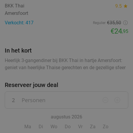
Verkocht: 28
€17
,10
food
Regulier
BKK Thai
9.5
star
food
€11
,95
Amersfoort
food
Verkocht: 417
€35
,50
Regulier
€24
,95
High tea inclusief onbeperkt verse thee (1,5
41%
food
uur) bij Sophias Coffee
In het kort
Di
Wo
Vr
Heerlijk 3-gangendiner bij BKK Thai in hartje Amersfoort:
geniet van heerlijke Thaise gerechten en de gezellige sfeer
Sophias Coffee
9.6
star
Barneveld
15 min.
directions_car
Reserveer jouw deal
Verkocht: 14
€28
,95
Regulier
€16
,95
2
Personen
remove_circle_outline
add_circle_outline
augustus 2026
High Tea (1,5 uur) voor €25,50 p.p.
26%
Ma
Di
Wo
Do
Vr
Za
Zo
Orangerie Slot Zeist