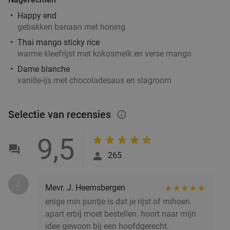
Happy end
Morgen
gebakken banaan met honing
Thai mango sticky rice
Woods35
9.1
star
warme kleefrijst met kokosmelk en verse mango
Hilversum
18 min.
directions_car
Dame blanche
Verkocht: 44
€22
,50
Regulier
vanille-ijs met chocoladesaus en slagroom
€14
,50
Selectie van recensies
info_outlined
All-You-Can-Eat tapas & bites bij Restaurant
9,5
24%
Rodaen
265
Morgen
Wo
Do
Vr
J.
Restaurant Rodaen
9.7
star
Mevr. J. Heemsbergen
Bunnik
18 min.
directions_car
enige min puntje is dat je rijst of mihoen
apart erbij moet bestellen. hoort naar mijn
Verkocht: 265
€38
,90
Regulier
idee gewoon bij een hoofdgerecht.
€29
,50