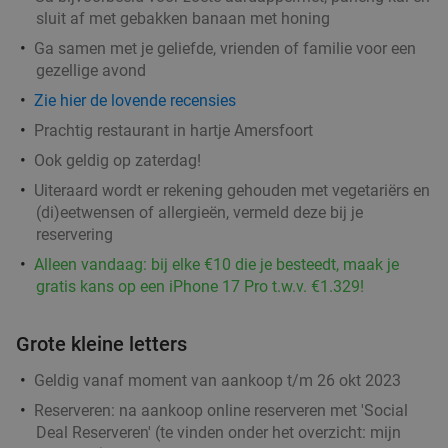
sluit af met gebakken banaan met honing
Barnies Barneveld
9.7
star
Ga samen met je geliefde, vrienden of familie voor een
Barneveld
15 min.
directions_car
gezellige avond
Verkocht: 416
€14
,45
Regulier
Zie hier de lovende recensies
€8
,95
Prachtig restaurant in hartje Amersfoort
Ook geldig op zaterdag!
Uiteraard wordt er rekening gehouden met vegetariërs en
BBQ-pakket met vis
34%
(di)eetwensen of allergieën, vermeld deze bij je
Ma
Di
Wo
Do
Vr
reservering
Barneveld Fish
9.9
star
Alleen vandaag: bij elke €10 die je besteedt, maak je
Barneveld
15 min.
directions_car
gratis kans op een iPhone 17 Pro t.w.v. €1.329!
Verkocht: 14
€45
,65
Regulier
€29
Grote kleine letters
,95
Geldig vanaf moment van aankoop t/m 26 okt 2023
2-gangen keuzediner voor afhaal of dine-in bij Il
30%
Reserveren:
na aankoop online reserveren met 'Social
Miogirasole
Deal Reserveren' (te vinden onder het overzicht:
mijn