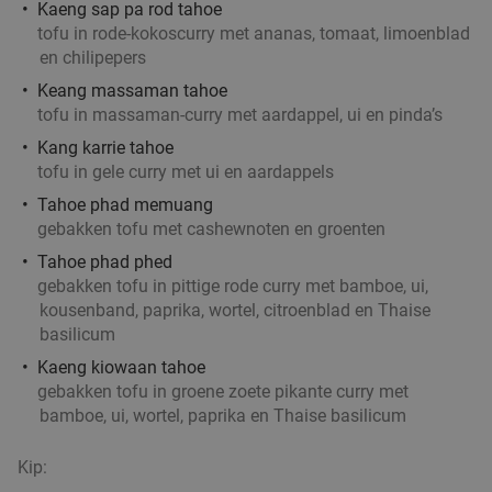
Kaeng sap pa rod tahoe
€14
,95
tofu in rode-kokoscurry met ananas, tomaat, limoenblad
en chilipepers
Keang massaman tahoe
tofu in massaman-curry met aardappel, ui en pinda’s
Ontbijtbuffet (1,5 uur) of afternoon tea (2 uur)
19%
Kang karrie tahoe
in Hilversum
tofu in gele curry met ui en aardappels
Morgen
Ma
Di
Wo
Do
Vr
Tahoe phad memuang
gebakken tofu met cashewnoten en groenten
Amrâth Hotel Lapershoek Hilversum
8.6
star
Tahoe phad phed
Hilversum
17 min.
directions_car
gebakken tofu in pittige rode curry met bamboe, ui,
Verkocht: 121
€21
,50
Regulier
kousenband, paprika, wortel, citroenblad en Thaise
€17
,50
basilicum
Kaeng kiowaan tahoe
gebakken tofu in groene zoete pikante curry met
bamboe, ui, wortel, paprika en Thaise basilicum
Indonesische rijsttafel + meer bij Ron
29%
Gastrobar Indonesia Laren
Kip:
Morgen
Ma
Di
Wo
Do
Vr