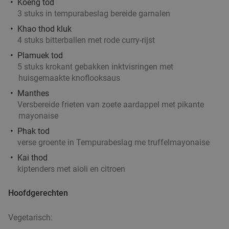
Koeng tod
3 stuks in tempurabeslag bereide garnalen
Grieks 3-gangen keuzediner bij Griekse
36%
Khao thod kluk
Taverna Yamas
4 stuks bitterballen met rode curry-rijst
Plamuek tod
Morgen
Vr
5 stuks krokant gebakken inktvisringen met
Griekse Taverna Yamas
10.0
star
huisgemaakte knoflooksaus
De Bilt
17 min.
directions_car
Manthes
Verkocht: 100
€46
,30
Regulier
Versbereide frieten van zoete aardappel met pikante
€29
mayonaise
,50
Phak tod
verse groente in Tempurabeslag me truffelmayonaise
3-gangen keuzelunch bij Pomp 41
50%
Kai thod
kiptenders met aioli en citroen
Morgen
Ma
Di
Hoofdgerechten
Pomp 41
9.8
star
De Bilt
17 min.
directions_car
Vegetarisch:
Verkocht: 763
€29
,75
Regulier