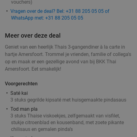
vouchers
)
Vandaag
Vragen over de deal? Bel: +31 88 205 05 05 of
Il Miogirasole
8.9
star
WhatsApp met: +31 88 205 05 05
Barneveld
15 min.
directions_car
Verkocht: 320
€22
,75
Meer over deze deal
Regulier
€15
,95
Geniet van een heerlijk Thais 3-gangendiner à la carte in
hartje Amersfoort. Trommel je vrienden, familie of collega's
op en maak er een gezellige avond van bij BKK Thai
Wandelarrangement + koffie met gebak + 2-
34%
Amersfoort. Eet smakelijk!
gangenlunch bij Grand Café Reyck
Voorgerechten
Morgen
Di
Wo
Do
Vr
Saté kai
Grand Café Reyck
9.7
star
3 stuks gegrilde kipsaté met huisgemaakte pindasaus
Doorn
16 min.
directions_car
Tod man pla
Verkocht: 289
€28
,85
Regulier
3 stuks Thaise viskoekjes, zelfgemaakt van visfilet,
€18
stukje citroenblad en kousenband, met zoete pikante
,95
chilisaus en gemalen pinda’s