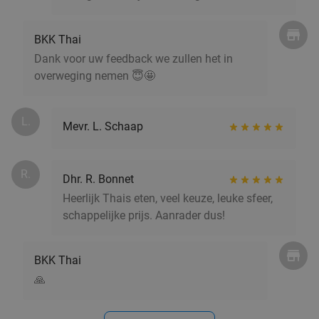
BKK Thai
Sushibox naar keuze (16, 24 of 38 stuks) of
38%
Dank voor uw feedback we zullen het in
overweging nemen 😇🤩
pokébowl + loempia's voor afhaal
Meiwei Time
10.0
star
Hilversum
18 min.
directions_car
L.
Mevr. L. Schaap
Verkocht: 47
€19
,15
Regulier
€11
,95
R.
Dhr. R. Bonnet
Heerlijk Thais eten, veel keuze, leuke sfeer,
schappelijke prijs. Aanrader dus!
3-gangendiner à la carte bij Café Dudok
24%
Morgen
Di
Wo
Do
Vr
BKK Thai
Café Dudok Hilversum
8.9
star
🙏
Hilversum
18 min.
directions_car
Verkocht: 34
€38
Regulier