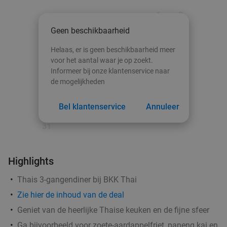
Zeist
15 min.
directions_car
1
2
Verkocht: 6
€69
Regulier
Geen beschikbaarheid
€51
3
4
5
6
7
8
9
Helaas, er is geen beschikbaarheid meer
10
11
12
13
14
15
16
voor het aantal waar je op zoekt.
Informeer bij onze klantenservice naar
3-gangen keuzediner bij La Delizia
32%
17
18
19
20
21
22
23
de mogelijkheden
Vandaag
Morgen
Di
Wo
Do
Vr
24
25
26
27
28
29
30
Bel klantenservice
Annuleer
La Delizia
9.3
star
Barneveld
15 min.
directions_car
31
Verkocht: 163
€30
,65
Regulier
€20
,95
Highlights
Thais 3-gangendiner bij BKK Thai
Broodje naar keuze + koffie/thee of ijsje naar
38%
Zie
hier
de inhoud van de deal
keuze
Geniet van de heerlijke Thaise keuken en de fijne sfeer
Morgen
Di
Wo
Ga bijvoorbeeld voor zoete-aardappelfriet, paneng kai en