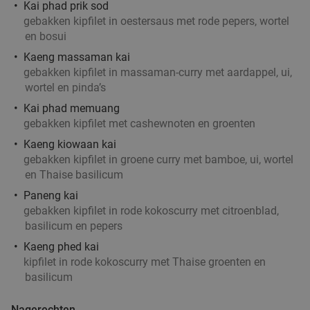
Kai phad prik sod
Ron Gastrobar Indonesia Laren
9.8
star
gebakken kipfilet in oestersaus met rode pepers, wortel
en bosui
Laren
18 min.
directions_car
Kaeng massaman kai
Verkocht: 221
€51
,50
Regulier
gebakken kipfilet in massaman-curry met aardappel, ui,
€36
,50
wortel en pinda’s
Kai phad memuang
gebakken kipfilet met cashewnoten en groenten
Italiaanse 3-gangen keuzelunch bij Restaurant
42%
Kaeng kiowaan kai
Maximiliano
gebakken kipfilet in groene curry met bamboe, ui, wortel
en Thaise basilicum
Morgen
Di
Wo
Do
Vr
Paneng kai
Restaurant Maximiliano
9.8
star
gebakken kipfilet in rode kokoscurry met citroenblad,
Laren
18 min.
directions_car
basilicum en pepers
Verkocht: 140
€41
,35
Regulier
Kaeng phed kai
€24
kipfilet in rode kokoscurry met Thaise groenten en
basilicum
Wandelarrangement bij Woods35
36%
Nagerechten