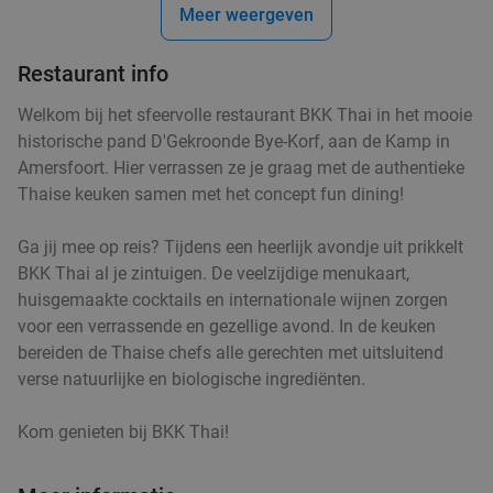
€28
,95
Meer weergeven
Restaurant info
Italiaans 3-gangen keuzediner bij Casa Di
35%
Welkom bij het sfeervolle restaurant BKK Thai in het mooie
Lorenza in hartje Hilversum
historische pand D'Gekroonde Bye-Korf, aan de Kamp in
Amersfoort. Hier verrassen ze je graag met de authentieke
Vandaag
Morgen
Ma
Di
Wo
Do
Vr
Thaise keuken samen met het concept fun dining!
Casa Di Lorenza
9.3
star
Hilversum
18 min.
directions_car
Ga jij mee op reis? Tijdens een heerlijk avondje uit prikkelt
Verkocht: 387
€30
,70
Regulier
BKK Thai al je zintuigen. De veelzijdige menukaart,
€19
,95
huisgemaakte cocktails en internationale wijnen zorgen
voor een verrassende en gezellige avond. In de keuken
bereiden de Thaise chefs alle gerechten met uitsluitend
verse natuurlijke en biologische ingrediënten.
Ethiopisch ontbijt, lunch of 2-gangendiner à la
45%
carte bij Ethiopian Kitchen
Kom genieten bij BKK Thai!
Vandaag
Morgen
Di
Wo
Do
Vr
Ethiopian Kitchen
9.9
star