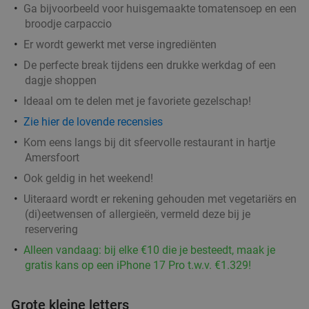
Ga bijvoorbeeld voor huisgemaakte tomatensoep en een
Barnies Barneveld
9.7
star
broodje carpaccio
Barneveld
15 min.
directions_car
Er wordt gewerkt met verse ingrediënten
Verkocht: 416
€14
,45
Regulier
De perfecte break tijdens een drukke werkdag of een
€8
,95
dagje shoppen
Ideaal om te delen met je favoriete gezelschap!
Zie hier de lovende recensies
BBQ-pakket met vis
34%
Kom eens langs bij dit sfeervolle restaurant in hartje
Morgen
Di
Wo
Do
Vr
Za
Amersfoort
Barneveld Fish
9.9
star
Ook geldig in het weekend!
Barneveld
15 min.
directions_car
Uiteraard wordt er rekening gehouden met vegetariërs en
(di)eetwensen of allergieën, vermeld deze bij je
Verkocht: 14
€45
,65
Regulier
reservering
€29
,95
Alleen vandaag: bij elke €10 die je besteedt, maak je
gratis kans op een iPhone 17 Pro t.w.v. €1.329!
3-gangen keuzediner bij Il Miogirasole
34%
Grote kleine letters