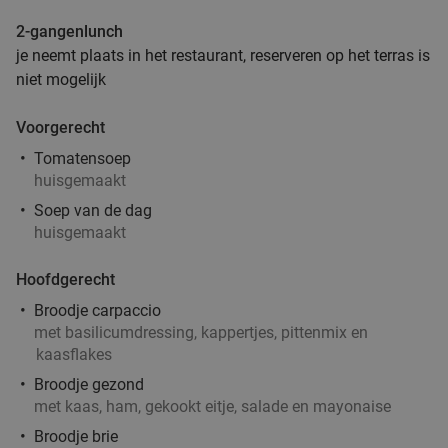
Grieks 3-gangen keuzediner bij Griekse
36%
2-gangenlunch
Taverna Yamas
je neemt plaats in het restaurant, reserveren op het terras is
niet mogelijk
Vandaag
Vr
Za
Griekse Taverna Yamas
10.0
star
Voorgerecht
De Bilt
17 min.
directions_car
Tomatensoep
Verkocht: 104
€46
,30
Regulier
huisgemaakt
€29
,50
Soep van de dag
huisgemaakt
3-gangen keuzelunch bij Pomp 41
50%
Hoofdgerecht
Broodje carpaccio
Morgen
Di
met basilicumdressing, kappertjes, pittenmix en
kaasflakes
Pomp 41
9.8
star
De Bilt
17 min.
directions_car
Broodje gezond
met kaas, ham, gekookt eitje, salade en mayonaise
Verkocht: 766
€29
,75
Regulier
Broodje brie
€14
,95