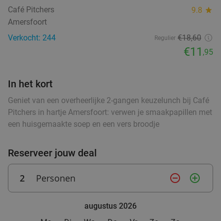
Verkocht: 28
€17
,10
food
Regulier
Café Pitchers
9.8
star
food
€11
,95
Amersfoort
food
Verkocht: 244
€18,60
Regulier
€11
,95
High tea inclusief onbeperkt verse thee (1,5
41%
food
uur) bij Sophias Coffee
In het kort
Di
Wo
Vr
Za
Geniet van een overheerlijke 2-gangen keuzelunch bij Café
Pitchers in hartje Amersfoort: verwen je smaakpapillen met
Sophias Coffee
9.6
star
een huisgemaakte soep en een vers broodje
Barneveld
15 min.
directions_car
Verkocht: 14
€28
,95
Regulier
Reserveer jouw deal
€16
,95
2
Personen
remove_circle_outline
add_circle_outline
High Tea (1,5 uur) voor €25,50 p.p.
26%
augustus 2026
Orangerie Slot Zeist