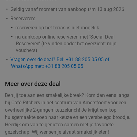
Vandaag
Morgen
Wo
Do
Vr
Za
Geldig vanaf moment van aankoop t/m 13 aug 2026
Il Miogirasole
8.9
star
Reserveren:
Barneveld
15 min.
directions_car
reserveren op het terras is niet mogelijk
Verkocht: 9
€30
,25
Regulier
na aankoop online reserveren met 'Social Deal
€19
,95
Reserveren' (te vinden onder het overzicht:
mijn
vouchers
)
Wandelarrangement + koffie met gebak + 2-
34%
Vragen over de deal? Bel: +31 88 205 05 05 of
gangenlunch bij Grand Café Reyck
WhatsApp met: +31 88 205 05 05
Di
Wo
Do
Vr
Za
Meer over deze deal
Grand Café Reyck
9.7
star
Doorn
16 min.
directions_car
Ben jij toe aan een smakelijke break? Kom dan eens langs
bij Café Pitchers in het centrum van Amersfoort voor een
Verkocht: 289
€28
,85
Regulier
overheerlijke 2-gangen keuzelunch! Je krijgt een kop
€18
,95
huisgemaakte soep naar keuze en een versbelegd broodje.
Heerlijk om van te genieten samen met je favoriete
gezelschap. Wij wensen je alvast smakelijk eten!