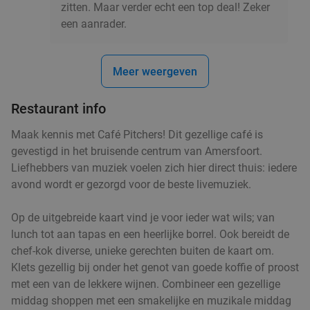
zitten. Maar verder echt een top deal! Zeker
een aanrader.
Sushibox naar keuze (16, 24 of 38 stuks) of
38%
pokébowl + loempia's voor afhaal
Meer weergeven
Meiwei Time
10.0
star
Hilversum
18 min.
directions_car
Restaurant info
Verkocht: 47
€19
,15
Regulier
€11
Maak kennis met Café Pitchers! Dit gezellige café is
,95
gevestigd in het bruisende centrum van Amersfoort.
Liefhebbers van muziek voelen zich hier direct thuis: iedere
avond wordt er gezorgd voor de beste livemuziek.
3-gangendiner à la carte bij Café Dudok
24%
Vandaag
Di
Wo
Do
Vr
Za
Op de uitgebreide kaart vind je voor ieder wat wils; van
lunch tot aan tapas en een heerlijke borrel. Ook bereidt de
Café Dudok Hilversum
8.9
star
chef-kok diverse, unieke gerechten buiten de kaart om.
Hilversum
18 min.
directions_car
Klets gezellig bij onder het genot van goede koffie of proost
Verkocht: 34
€38
Regulier
met een van de lekkere wijnen. Combineer een gezellige
€28
,95
middag shoppen met een smakelijke en muzikale middag