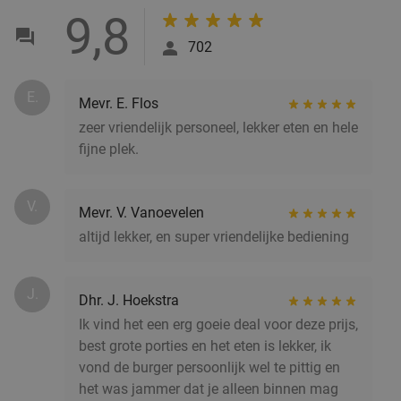
9,8
Za
702
Woods35
9.1
star
Hilversum
18 min.
directions_car
E.
Verkocht: 44
€22
,50
Mevr. E. Flos
Regulier
€14
,50
zeer vriendelijk personeel, lekker eten en hele
fijne plek.
V.
Mevr. V. Vanoevelen
All-You-Can-Eat tapas & bites bij Restaurant
24%
altijd lekker, en super vriendelijke bediening
Rodaen
Wo
Do
Vr
Za
J.
Restaurant Rodaen
9.7
star
Dhr. J. Hoekstra
Bunnik
18 min.
directions_car
Ik vind het een erg goeie deal voor deze prijs,
best grote porties en het eten is lekker, ik
Verkocht: 269
€38
,90
Regulier
vond de burger persoonlijk wel te pittig en
€29
,50
het was jammer dat je alleen binnen mag