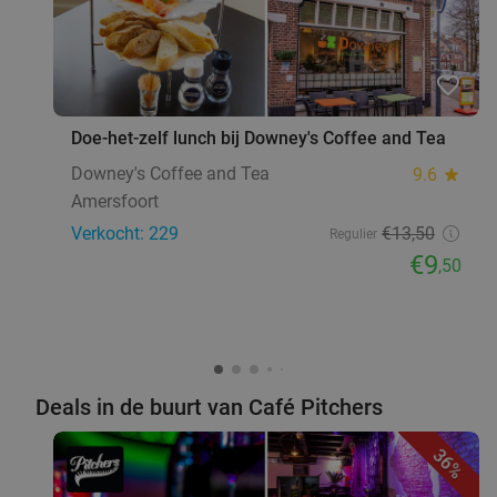
hartje Hilversum
Morgen
Wo
Do
favorite_border
Kweek Foodbar Hilversum
9.6
star
Hilversum
19 min.
directions_car
Doe-het-zelf lunch bij Downey's Coffee and Tea
Verkocht: 448
€20
Regulier
Downey's Coffee and Tea
9.6
star
€11
,95
Amersfoort
Verkocht: 229
€13
,50
Regulier
2-gangen keuzelunch bij De Bijenmarkt
44%
€9
,50
Morgen
Di
Wo
Do
Vr
Za
Pannenkoekenhuis De Bijenmarkt
9.7
star
Veenendaal
19 min.
directions_car
Deals in de buurt van Café Pitchers
Verkocht: 481
€22
,20
Regulier
€12
,50
36%