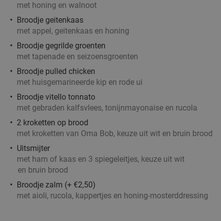
met honing en walnoot
Broodje geitenkaas
met appel, geitenkaas en honing
Broodje gegrilde groenten
Ontbijtbuffet (1,5 uur) of afternoon tea (2 uur)
19%
met tapenade en seizoensgroenten
in Hilversum
Broodje pulled chicken
Morgen
Di
Wo
Do
Vr
Za
met huisgemarineerde kip en rode ui
Amrâth Hotel Lapershoek Hilversum
8.6
star
Broodje vitello tonnato
Hilversum
17 min.
directions_car
met gebraden kalfsvlees, tonijnmayonaise en rucola
Verkocht: 121
€21
,50
Regulier
2 kroketten op brood
€17
met kroketten van Oma Bob, keuze uit wit en bruin brood
,50
Uitsmijter
met ham of kaas en 3 spiegeleitjes, keuze uit wit
en bruin brood
Indonesische rijsttafel + meer bij Ron
29%
Broodje zalm (+ €2,50)
Gastrobar Indonesia Laren
met aioli, rucola, kappertjes en honing-mosterddressing
Vandaag
Morgen
Di
Wo
Do
Vr
Za
Ron Gastrobar Indonesia Laren
9.8
star