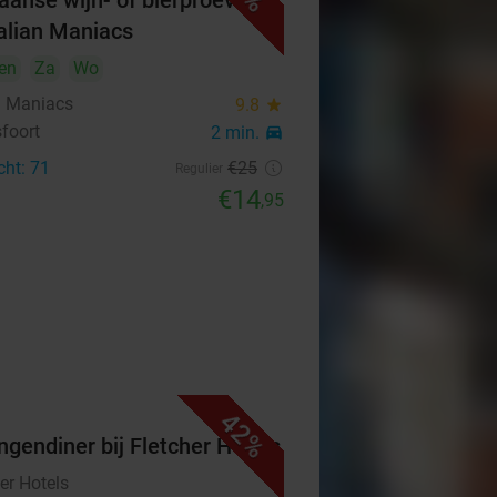
aanse wijn- of bierproeverij
Italian Maniacs
en
Za
Wo
an Maniacs
9.8
star
foort
2 min.
directions_car
cht: 71
€25
Regulier
€14
,95
42%
ngendiner bij Fletcher Hotels
er Hotels