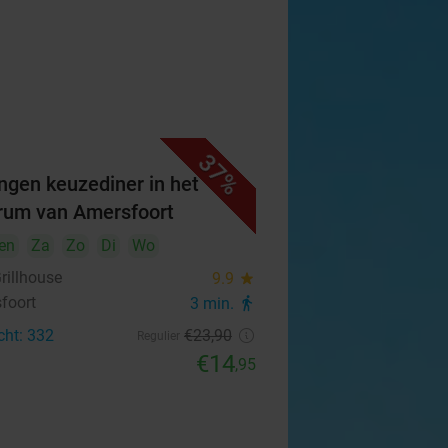
37%
ngen keuzediner in het
rum van Amersfoort
en
Za
Zo
Di
Wo
rillhouse
9.9
star
foort
3 min.
directions_walk
cht: 332
€23
,90
Regulier
€14
,95