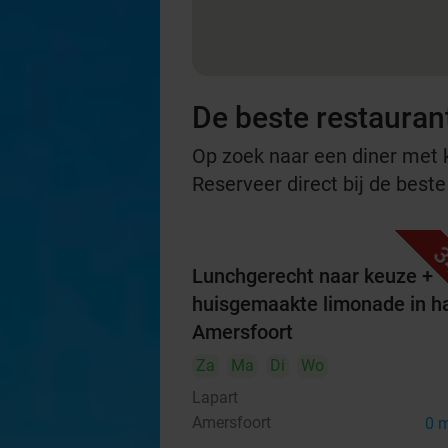
De beste restauran
Op zoek naar een diner met ko
Reserveer direct bij de best
3
Lunchgerecht naar keuze +
huisgemaakte limonade in ha
Amersfoort
Za
Ma
Di
Wo
Lapart
Amersfoort
0 