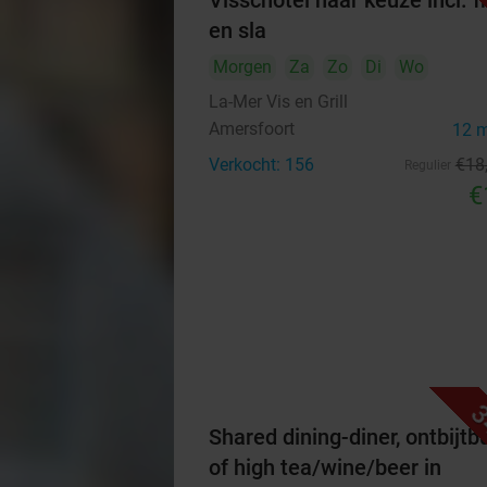
Visschotel naar keuze incl. fr
en sla
Morgen
Za
Zo
Di
Wo
La-Mer Vis en Grill
Amersfoort
12 
Verkocht: 156
€18
Regulier
€
3
Shared dining-diner, ontbijtb
of high tea/wine/beer in