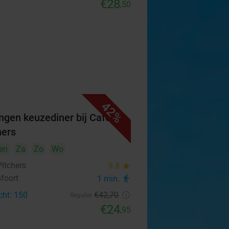
€28
,50
42%
ngen keuzediner bij Café
hers
en
Za
Zo
Wo
Pitchers
9.8
star
foort
1 min.
directions_walk
cht: 150
€42
,70
Regulier
€24
,95