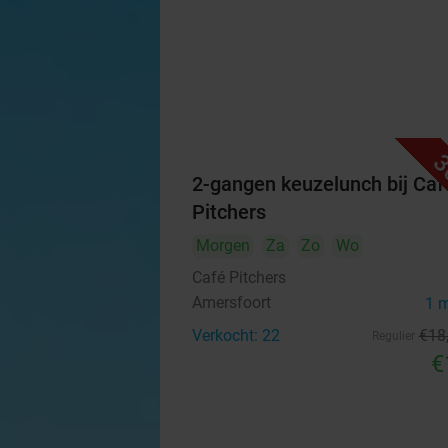
3
2-gangen keuzelunch bij Caf
Pitchers
Morgen
Za
Zo
Wo
Café Pitchers
Amersfoort
1 
Verkocht: 22
€18
Regulier
€