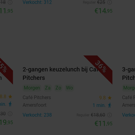
€18
Verkocht: 312
€25
Regulier
11
€14
,95
,95
5%
36%
en
2-gangen keuzelunch bij Café
3-ga
n
Pitchers
Pitc
Morgen
Za
Zo
Wo
Morg
8.8
star
Café Pitchers
Café 
9.8
star
min.
directions_walk
Amersfoort
Amers
1 min.
directions_walk
,30
Verkocht: 238
€18
,60
Verko
Regulier
19
€11
,95
,95