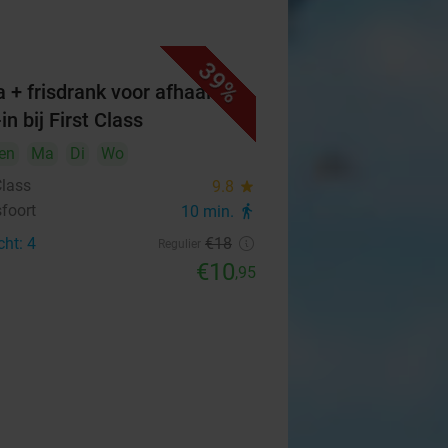
39%
a + frisdrank voor afhaal of
in bij First Class
en
Ma
Di
Wo
Class
9.8
star
foort
10 min.
directions_walk
cht: 4
€18
Regulier
€10
,95