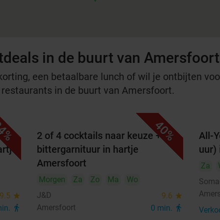
tdeals in de buurt van Amersfoort
rting, een betaalbare lunch of wil je ontbijten voor
e restaurants in de buurt van Amersfoort.
4%
40%
2 of 4 cocktails naar keuze + evt.
All-
rtje
bittergarnituur in hartje
uur)
Amersfoort
Za
Morgen
Za
Zo
Ma
Wo
Somae
Amers
J&D
9.5
star
9.6
star
Amersfoort
min.
directions_walk
0 min.
directions_walk
Verko