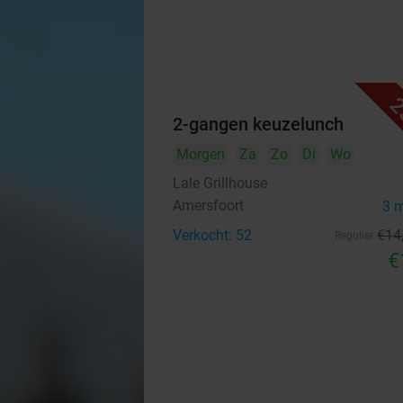
2
2-gangen keuzelunch
Morgen
Za
Zo
Di
Wo
Lale Grillhouse
Amersfoort
3 
Verkocht: 52
€14
Regulier
€