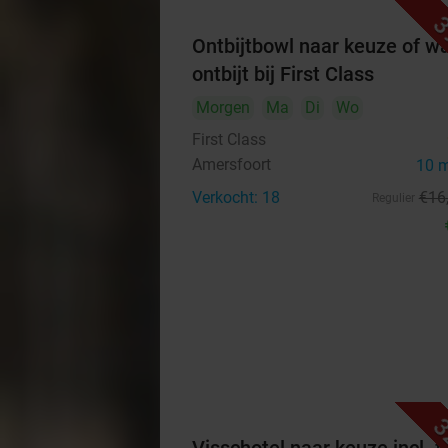
3
Ontbijtbowl naar keuze of w
ontbijt bij First Class
Morgen
Ma
Di
Wo
First Class
Amersfoort
10 
Verkocht: 18
€16
Regulier
3