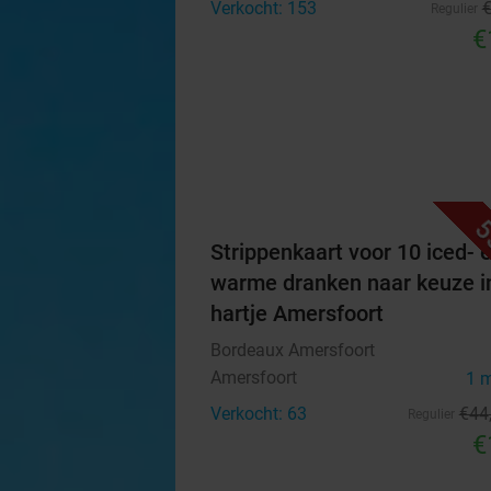
Verkocht: 153
Regulier
€
5
Strippenkaart voor 10 iced- 
warme dranken naar keuze i
hartje Amersfoort
Bordeaux Amersfoort
Amersfoort
1 
Verkocht: 63
€44
Regulier
€