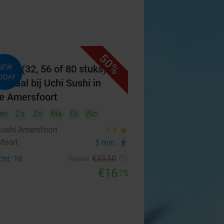
50%
ibox (32, 56 of 80 stuks)
NEW
ODAY
afhaal bij Uchi Sushi in
je Amersfoort
en
Za
Zo
Ma
Di
Wo
Sushi Amersfoort
9.4
star
foort
5 min.
directions_walk
cht: 16
€33
,50
Regulier
€16
,75