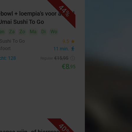
44%
bowl + loempia's voor afhaal
Umai Sushi To Go
en
Za
Zo
Ma
Di
Wo
Sushi To Go
9.5
star
foort
11 min.
directions_walk
cht: 128
€15
,95
Regulier
€8
,95
40%