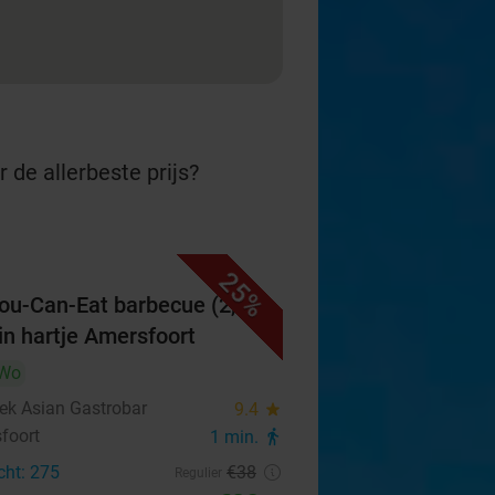
 de allerbeste prijs?
25%
You-Can-Eat barbecue (2,5
 in hartje Amersfoort
Wo
k Asian Gastrobar
9.4
star
foort
1 min.
directions_walk
cht: 275
€38
Regulier