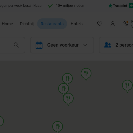
agen per week beschikbaar
10+ miljoen leden
Home
Dichtbij
Restaurants
Hotels
V
calendar
Geen voorkeur
2 perso
food
food
food
food
food
d
food