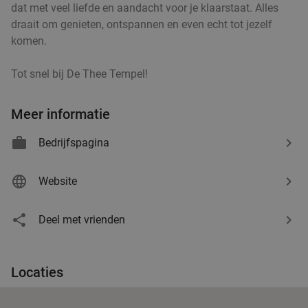
dat met veel liefde en aandacht voor je klaarstaat. Alles
Ron Gastrobar Indonesia Laren
9.8
star
draait om genieten, ontspannen en even echt tot jezelf
Laren
18 min.
directions_car
komen.
Verkocht: 221
€51
,50
Regulier
Tot snel bij De Thee Tempel!
€36
,50
Meer informatie
Italiaanse 3-gangen keuzelunch bij Restaurant
42%
Bedrijfspagina
Maximiliano
Vandaag
Morgen
Di
Wo
Do
Vr
Website
Restaurant Maximiliano
9.8
star
Laren
18 min.
directions_car
Deel met vrienden
Verkocht: 138
€41
,35
Regulier
€24
Locaties
Wandelarrangement bij Woods35