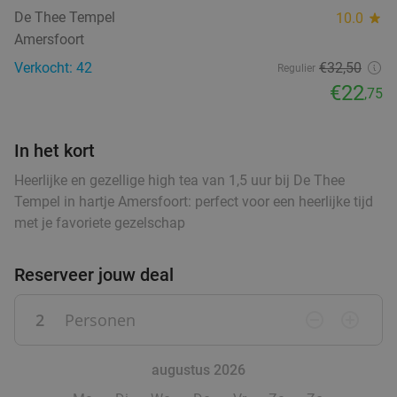
Verkocht: 26
€17
,10
food
Regulier
De Thee Tempel
10.0
star
food
€11
,95
Amersfoort
food
Verkocht: 42
€32
,50
Regulier
€22
,75
High tea inclusief onbeperkt verse thee (1,5
41%
food
uur) bij Sophias Coffee
In het kort
Di
Wo
Vr
Heerlijke en gezellige high tea van 1,5 uur bij De Thee
Tempel in hartje Amersfoort: perfect voor een heerlijke tijd
Sophias Coffee
9.6
star
met je favoriete gezelschap
Barneveld
15 min.
directions_car
Verkocht: 14
€28
,95
Regulier
Reserveer jouw deal
€16
,95
2
Personen
remove_circle_outline
add_circle_outline
High Tea (1,5 uur) voor €25,50 p.p.
26%
augustus 2026
Orangerie Slot Zeist