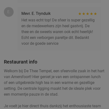
€14
,95
E.
Mevr. E. Trynduik
Het was echt top! De sfeer is super gezellig
en de medewerkers zijn heel gastvrij. De
Ontbijtbuffet (1,5 uur) of afternoon tea (2 uur)
19%
thee en de sweets waren ook echt heerlijk!
in Hilversum
Echt een verborgen pareltje dit. Bedankt
voor de goede service
Morgen
Ma
Di
Wo
Do
Vr
Amrâth Hotel Lapershoek Hilversum
8.6
star
Hilversum
17 min.
directions_car
Restaurant info
Verkocht: 118
€21
,50
Regulier
Welkom bij De Thee Tempel, een sfeervolle zaak in het hart
€17
,50
van Amersfoort! Hier geniet je van een ontspannen lunch
of een uitgebreide high tea in een warme en gezellige
setting. De centrale ligging maakt het de ideale plek voor
Indonesische rijsttafel + meer bij Ron
29%
een momentje pauze in de stad.
Gastrobar Indonesia Laren
Je voelt je hier direct thuis dankzij het enthousiaste team
Vandaag
Morgen
Ma
Di
Wo
Do
Vr