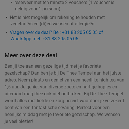
reserveer met ten minste 2 vouchers (1 voucher is
Vandaag
geldig voor 1 persoon)
Il Miogirasole
8.9
star
Het is niet mogelijk om rekening te houden met
Barneveld
15 min.
directions_car
vegetariërs en (di)eetwensen of allergieën
Verkocht: 320
€22
,75
Vragen over de deal? Bel: +31 88 205 05 05 of
Regulier
WhatsApp met: +31 88 205 05 05
€15
,95
Meer over deze deal
Wandelarrangement + koffie met gebak + 2-
34%
Ben jij toe aan een gezellige tijd met je favoriete
gangenlunch bij Grand Café Reyck
gezelschap? Dan ben je bij De Thee Tempel aan het juiste
adres. Neem plaats en geniet van een heerlijke high tea van
Vandaag
Morgen
Di
Wo
Do
Vr
1,5 uur. Je geniet van diverse zoete en hartige hapjes en
Grand Café Reyck
9.7
star
uiteraard mag thee ook niet ontbreken. Bij De Thee Tempel
Doorn
16 min.
directions_car
wordt alles met liefde en zorg bereid, waardoor je verzekerd
Verkocht: 289
€28
,85
bent van een fantastische ervaring. Perfect voor een
Regulier
€18
heerlijke middag met je favoriete gezelschap. We wensen
,95
je veel plezier!