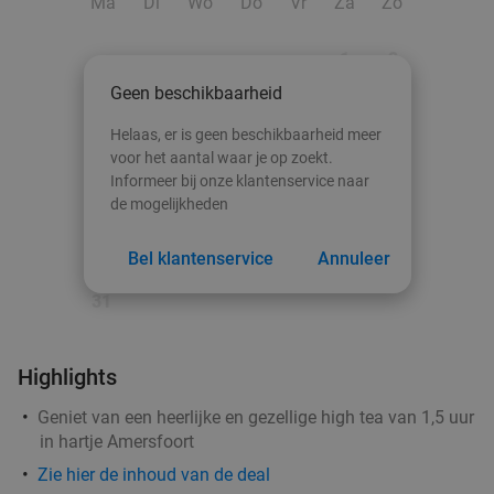
Ma
Di
Wo
Do
Vr
Za
Zo
Zeist
15 min.
directions_car
Verkocht: 6
€69
Regulier
1
2
€51
Geen beschikbaarheid
3
4
5
6
7
8
9
Helaas, er is geen beschikbaarheid meer
10
11
12
13
14
15
16
voor het aantal waar je op zoekt.
3-gangen keuzediner bij La Delizia
32%
Informeer bij onze klantenservice naar
Vandaag
Morgen
Di
Wo
Do
Vr
17
18
19
20
21
22
23
de mogelijkheden
La Delizia
9.3
star
24
25
26
27
28
29
30
Bel klantenservice
Annuleer
Barneveld
15 min.
directions_car
Verkocht: 163
€30
,65
31
Regulier
€20
,95
Highlights
Geniet van een heerlijke en gezellige high tea van 1,5 uur
Broodje naar keuze + koffie/thee of ijsje naar
38%
in hartje Amersfoort
keuze
Zie hier de inhoud van de deal
Vandaag
Morgen
Di
Wo