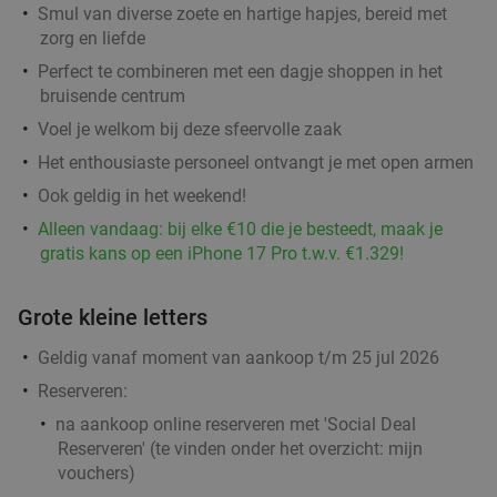
Smul van diverse zoete en hartige hapjes, bereid met
Barnies Barneveld
9.7
star
zorg en liefde
Barneveld
15 min.
directions_car
Perfect te combineren met een dagje shoppen in het
Verkocht: 416
€14
,45
bruisende centrum
Regulier
€8
,95
Voel je welkom bij deze sfeervolle zaak
Het enthousiaste personeel ontvangt je met open armen
Ook geldig in het weekend!
BBQ-pakket met vis
34%
Alleen vandaag: bij elke €10 die je besteedt, maak je
Vandaag
Ma
Di
Wo
Do
Vr
gratis kans op een iPhone 17 Pro t.w.v. €1.329!
Barneveld Fish
9.9
star
Barneveld
Grote kleine letters
15 min.
directions_car
Verkocht: 14
€45
,65
Regulier
Geldig vanaf moment van aankoop t/m 25 jul 2026
€29
,95
Reserveren:
na aankoop online reserveren met 'Social Deal
Reserveren' (te vinden onder het overzicht:
mijn
2-gangen keuzediner voor afhaal of dine-in bij Il
30%
vouchers
)
Miogirasole