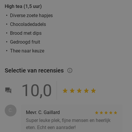
High tea (1,5 uur)
Grieks 3-gangen keuzediner bij Griekse
36%
Diverse zoete hapjes
Taverna Yamas
Chocoladedadels
Morgen
Vr
Brood met dips
Gedroogd fruit
Griekse Taverna Yamas
10.0
star
De Bilt
17 min.
directions_car
Thee naar keuze
Verkocht: 100
€46
,30
Regulier
€29
,50
Selectie van recensies
info_outlined
10,0
3-gangen keuzelunch bij Pomp 41
50%
Vandaag
Morgen
Ma
Di
C.
Mevr. C. Gaillard
Pomp 41
9.8
star
Super leuke plek, fijne mensen en heerlijk
De Bilt
17 min.
directions_car
eten. Echt een aanrader!
Verkocht: 761
€29
,75
Regulier