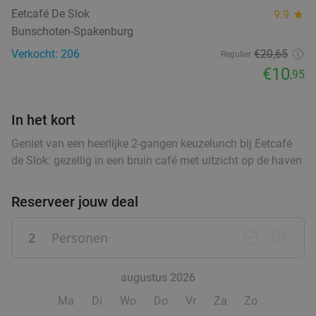
food
Eetcafé De Slok
9.9
star
food
Bunschoten-Spakenburg
food
2-gangen keuzelunch bij Bij Lex
30%
Verkocht: 206
€20
,65
Regulier
€10
,95
Morgen
Za
Zo
food
Bij Lex
9.5
star
In het kort
Zeist
15 min.
directions_car
Geniet van een heerlijke 2-gangen keuzelunch bij Eetcafé
Verkocht: 26
€17
,10
Regulier
de Slok: gezellig in een bruin café met uitzicht op de haven
€11
,95
Reserveer jouw deal
2
Personen
remove_circle_outline
add_circle_outline
High tea inclusief onbeperkt verse thee (1,5
41%
uur) bij Sophias Coffee
augustus 2026
Morgen
Za
Di
Wo
Ma
Di
Wo
Do
Vr
Za
Zo
Sophias Coffee
9.6
star