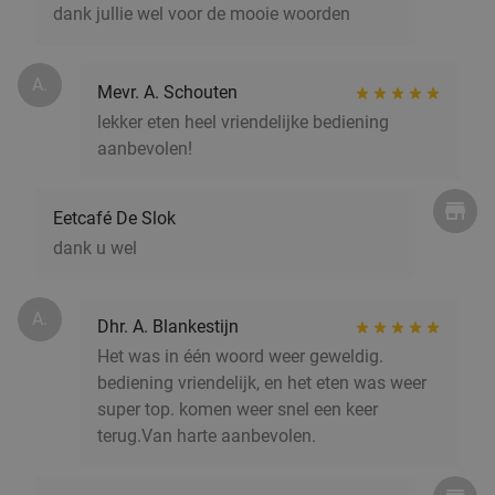
dank jullie wel voor de mooie woorden
All-You-Can-Eat tapas & bites bij Restaurant
24%
Rodaen
A.
Morgen
Wo
Mevr. A. Schouten
lekker eten heel vriendelijke bediening
Restaurant Rodaen
9.7
star
aanbevolen!
Bunnik
18 min.
directions_car
Verkocht: 244
€38
,90
Regulier
€29
Eetcafé De Slok
,50
dank u wel
Sushibox naar keuze (16, 24 of 38 stuks) of
38%
A.
Dhr. A. Blankestijn
pokébowl + loempia's voor afhaal
Het was in één woord weer geweldig.
Meiwei Time
10.0
star
bediening vriendelijk, en het eten was weer
Hilversum
18 min.
directions_car
super top. komen weer snel een keer
terug.Van harte aanbevolen.
Verkocht: 47
€19
,15
Regulier
€11
,95