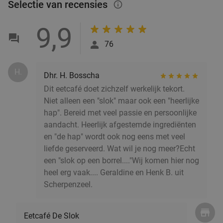
Selectie van recensies
Morgen
Za
Zo
Di
Wo
info_outlined
Restaurant Maximiliano
9.8
star
9,9
Laren
18 min.
directions_car
76
Verkocht: 138
€41
,35
Regulier
€24
H.
Dhr. H. Bosscha
Dit eetcafé doet zichzelf werkelijk tekort.
Wandelarrangement bij Woods35
36%
Niet alleen een "slok" maar ook een "heerlijke
hap". Bereid met veel passie en persoonlijke
aandacht. Heerlijk afgestemde ingrediënten
Za
Zo
en "de hap" wordt ook nog eens met veel
Woods35
9.1
star
liefde geserveerd. Wat wil je nog meer?Echt
Hilversum
18 min.
directions_car
een "slok op een borrel...."Wij komen hier nog
Verkocht: 40
€22
,50
Regulier
heel erg vaak.... Geraldine en Henk B. uit
€14
Scherpenzeel.
,50
Eetcafé De Slok