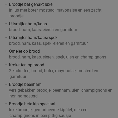
Broodje bal gehakt luxe
in jus met boter, mosterd, mayonaise en een zacht
3-gangen keuzelunch bij Pomp 41
50%
broodje
Uitsmijter ham/kaas
Za
Zo
Ma
Di
brood, ham, kaas, eieren en garnituur
Pomp 41
9.8
star
Uitsmijter ham/kaas/spek
De Bilt
brood, ham, kaas, spek, eieren en garnituur
17 min.
directions_car
Omelet op brood
Verkocht: 761
€29
,75
Regulier
brood, ham, kaas, eieren, spek, uien en champignons
€14
,95
Kroketten op brood
2 kroketten, brood, boter, mayonaise, mosterd en
garnituur
Broodje beenham
Ontbijtbuffet (1,5 uur) of afternoon tea (2 uur)
19%
vers gebakken broodje, beenham, uien, champignons en
in Hilversum
honingmosterd
Morgen
Za
Zo
Ma
Di
Wo
Broodje hete kip speciaal
Amrâth Hotel Lapershoek Hilversum
luxe broodje, gemarineerde kipfilet, uien en
8.6
star
champignons in een pittig sausje
Hilversum
17 min.
directions_car