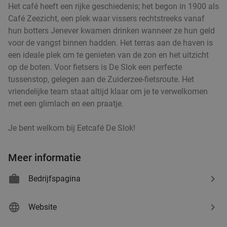
Het café heeft een rijke geschiedenis; het begon in 1900 als
€19
,95
Café Zeezicht, een plek waar vissers rechtstreeks vanaf
hun botters Jenever kwamen drinken wanneer ze hun geld
voor de vangst binnen hadden. Het terras aan de haven is
Ethiopisch ontbijt, lunch of 2-gangendiner à la
45%
een ideale plek om te genieten van de zon en het uitzicht
carte bij Ethiopian Kitchen
op de boten. Voor fietsers is De Slok een perfecte
tussenstop, gelegen aan de Zuiderzee-fietsroute. Het
Morgen
Za
Zo
Di
Wo
vriendelijke team staat altijd klaar om je te verwelkomen
Ethiopian Kitchen
9.9
star
met een glimlach en een praatje.
Hilversum
18 min.
directions_car
Je bent welkom bij Eetcafé De Slok!
Verkocht: 138
€20
Regulier
€10
,95
Meer informatie
Bedrijfspagina
Sushibox (16, 32 of 72 stuks) of pokébowl +
43%
snack om af te halen bij Sushi Time Hilversum
Website
Sushi Time Hilversum
8.7
star