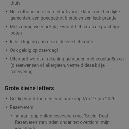
thuis
Verkocht: 156
€30
,65
Regulier
Het enthousiaste team staat voor je klaar met heerlijke
€20
,95
gerechten, een goedgetapt biertje en een leuk praatje
Met zonnig weer bekijk je vanaf het terras de prachtige
boten
Broodje naar keuze + koffie/thee of ijsje naar
38%
Ideale ligging aan de Zuiderzee fietsroute
keuze
Ook geldig op zaterdag!
Morgen
Za
Zo
Di
Wo
Uiteraard wordt er rekening gehouden met vegetariërs en
Barnies Barneveld
9.7
star
(di)eetwensen of allergieën, vermeld deze bij je
reservering
Barneveld
15 min.
directions_car
Verkocht: 412
€14
,45
Regulier
Grote kleine letters
€8
,95
Geldig vanaf moment van aankoop t/m 27 jun 2026
Reserveren:
BBQ-pakket met vis
34%
na aankoop online reserveren met 'Social Deal
Reserveren' (te vinden onder het overzicht:
mijn
Morgen
Za
Ma
Di
Wo
vouchers
)