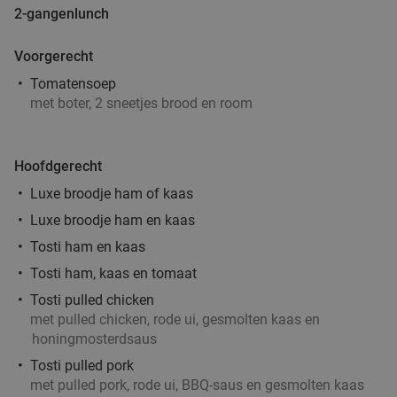
2-gangenlunch
Morgen
Za
Zo
Di
Wo
Voorgerecht
Grand Café Reyck
9.7
star
Doorn
16 min.
directions_car
Tomatensoep
met boter, 2 sneetjes brood en room
Verkocht: 289
€28
,85
Regulier
€18
,95
Hoofdgerecht
Luxe broodje ham of kaas
Luxe broodje ham en kaas
Grieks 3-gangen keuzediner bij Griekse
36%
Taverna Yamas
Tosti ham en kaas
Tosti ham, kaas en tomaat
Zo
Tosti pulled chicken
Griekse Taverna Yamas
10.0
star
met pulled chicken, rode ui, gesmolten kaas en
De Bilt
17 min.
directions_car
honingmosterdsaus
Verkocht: 98
€46
,30
Regulier
Tosti pulled pork
€29
,50
met pulled pork, rode ui, BBQ-saus en gesmolten kaas