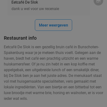
Eetcafé De Slok
dank u wel voor uw recenaie
3-gangendiner à la carte bij Café Dudok
24%
Morgen
Za
Zo
Di
Wo
Meer weergeven
Café Dudok Hilversum
8.9
star
Hilversum
18 min.
directions_car
Restaurant info
Verkocht: 34
€38
Regulier
Eetcafé De Slok is een gezellig bruin café in Bunschoten-
€28
,95
Spakenburg waar je je meteen thuis voelt. Gelegen aan de
haven, biedt het café een prachtig uitzicht en een warme
huiskamersfeer. Of je nu zin hebt in een kop koffie met
Italiaans 3-gangen keuzediner bij Casa Di
appelgebak, een uitgebreide lunch of een smakelijk diner,
35%
bij De Slok ben je aan het juiste adres. De menukaart staat
Lorenza in hartje Hilversum
vol met huisgemaakte specialiteiten, vers gemaakt met
Morgen
Za
Zo
Ma
Di
Wo
lokale ingrediënten. Van een biertje en een bitterbal tot een
Casa Di Lorenza
9.3
star
luxe broodje met warme brie, honing en walnoten, er is voor
Hilversum
18 min.
directions_car
ieder wat wils.
Verkocht: 378
€30
,70
Regulier