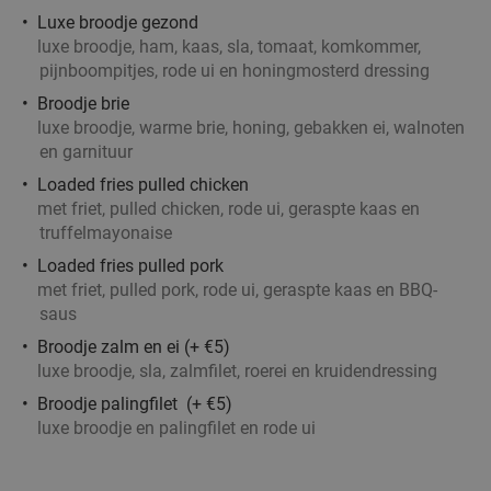
Luxe broodje gezond
Verkocht: 118
€21
,50
Regulier
luxe broodje, ham, kaas, sla, tomaat, komkommer,
€17
,50
pijnboompitjes, rode ui en honingmosterd dressing
Broodje brie
luxe broodje, warme brie, honing, gebakken ei, walnoten
Indonesische rijsttafel + meer bij Ron
29%
en garnituur
Gastrobar Indonesia Laren
Loaded fries pulled chicken
met friet, pulled chicken, rode ui, geraspte kaas en
Morgen
Za
Zo
Ma
Di
Wo
truffelmayonaise
Ron Gastrobar Indonesia Laren
9.8
star
Loaded fries pulled pork
Laren
18 min.
directions_car
met friet, pulled pork, rode ui, geraspte kaas en BBQ-
Verkocht: 214
€51
,50
saus
Regulier
€36
,50
Broodje zalm en ei (+ €5)
luxe broodje, sla, zalmfilet, roerei en kruidendressing
Broodje palingfilet (+ €5)
luxe broodje en palingfilet en rode ui
Italiaanse 3-gangen keuzelunch bij Restaurant
42%
Maximiliano