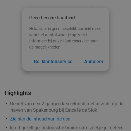
Barneveld
15 min.
directions_car
1
2
Verkocht: 14
€28
,95
Regulier
Geen beschikbaarheid
€16
,95
3
4
5
6
7
8
9
Helaas, er is geen beschikbaarheid meer
10
11
12
13
14
15
16
voor het aantal waar je op zoekt.
Informeer bij onze klantenservice naar
High Tea (1,5 uur) voor €25,50 p.p.
26%
17
18
19
20
21
22
23
de mogelijkheden
Orangerie Slot Zeist
24
25
26
27
28
29
30
Zeist
15 min.
directions_car
Bel klantenservice
Annuleer
Verkocht: 5
€69
Regulier
31
€51
Highlights
3-gangen keuzediner bij La Delizia
32%
Geniet van een 2-gangen keuzelunch met uitzicht op de
haven van Spakenburg bij Eetcafé de Slok
Morgen
Za
Zo
Di
Wo
Zie
hier
de inhoud van de deal
La Delizia
9.3
star
In dit gezellige, historische bruine café voel je je meteen
Barneveld
15 min.
directions_car