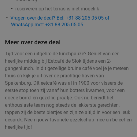
Barneveld Fish
9.9
star
reserveren op het terras is niet mogelijk
Barneveld
15 min.
directions_car
Vragen over de deal? Bel: +31 88 205 05 05 of
Verkocht: 14
€45
,65
Regulier
WhatsApp met: +31 88 205 05 05
€29
,95
Meer over deze deal
2-gangen keuzediner voor afhaal of dine-in bij Il
30%
Tijd voor een uitgebreide lunchpauze? Geniet van een
Miogirasole
heerlijke middag bij Eetcafé de Slok tijdens een 2-
Morgen
Za
gangenlunch. In dit gezellige bruine café voel je je meteen
thuis én kijk je uit over de prachtige haven van
Il Miogirasole
8.9
star
Spakenburg. Dit eetcafé was al in 1900 voor vissers de
Barneveld
15 min.
directions_car
eerste stop toen zij vanaf hun botters kwamen, voor een
Verkocht: 315
€22
,75
Regulier
goede borrel en gezellig praatje. Ook nu bereidt het
€15
,95
enthousiaste team nog steeds de lekkerste gerechten,
tappen zij de beste biertjes en zijn ze altijd in voor een leuk
gesprek. Neem jouw favoriete gezelschap mee en beleef en
heerlijke tijd!
Wandelarrangement + koffie met gebak + 2-
34%
gangenlunch bij Grand Café Reyck