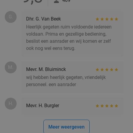
409
Vandaag
Di
Wo
Do
Vr
De Gouden Garnaal
G.
Hilversum
18 min.
directions_car
Dhr. G. Van Beek
Heerlijk gegeten ruim voldoende iedereen
Verkocht: 81
€7
,50
Regulier
voldaan. Prima en gezellige bediening,
€4
,50
beslist een aanrader en wij komen er zelf
ook nog wel eens terug.
Italiaans 3-gangen keuzediner bij Restaurant
33%
M.
Lorenza Hilversum
Mevr. M. Bluiminck
wij hebben heerlijk gegeten, vriendelijk
Vandaag
Morgen
Ma
Di
Wo
personeel. een aanrader
Restaurant Lorenza Hilversum
9.7
star
Hilversum
19 min.
directions_car
H.
Verkocht: 401
€29
,95
Mevr. H. Burgler
Regulier
€19
,95
Meer weergeven