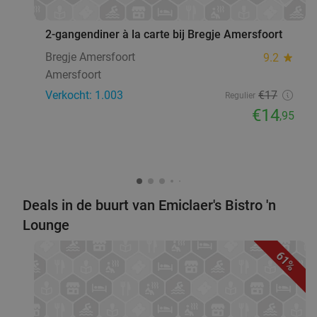
favorite_border
Di
Wo
Do
2-gangendiner à la carte bij Bregje Amersfoort
Kasteel De Vanenburg
9.8
star
Putten
20 min.
directions_car
Bregje Amersfoort
9.2
star
Amersfoort
Verkocht: 78
€59
Regulier
Verkocht: 1.003
€17
€45
Regulier
€14
,95
Indische 2-gangen keuzelunch
26%
Toko Veenendaal
9.8
star
Veenendaal
20 min.
directions_car
Deals in de buurt van Emiclaer's Bistro 'n
Verkocht: 331
€17
,50
Regulier
Lounge
€12
,95
61%
Milkshake de luxe of koffieplaat + Luikse wafel
36%