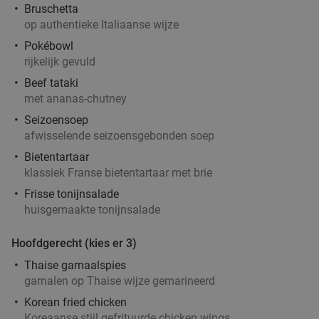
Bruschetta
Ron Gastrobar Indonesia Laren
9.8
star
op authentieke Italiaanse wijze
Laren
18 min.
directions_car
Pokébowl
rijkelijk gevuld
Verkocht: 221
€51
,50
Regulier
€36
,50
Beef tataki
met ananas-chutney
Seizoensoep
afwisselende seizoensgebonden soep
Italiaanse 3-gangen keuzelunch bij Restaurant
42%
Bietentartaar
Maximiliano
klassiek Franse bietentartaar met brie
Morgen
Di
Wo
Do
Vr
Frisse tonijnsalade
Restaurant Maximiliano
9.8
star
huisgemaakte tonijnsalade
Laren
18 min.
directions_car
Hoofdgerecht (kies er 3)
Verkocht: 140
€41
,35
Regulier
€24
Thaise garnaalspies
garnalen op Thaise wijze gemarineerd
Korean fried chicken
Wandelarrangement bij Woods35
Koreaanse stijl gefrituurde chicken wings