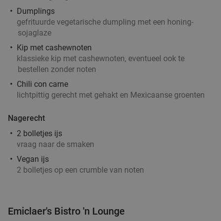
€28
,95
Dumplings
gefrituurde vegetarische dumpling met een honing-
sojaglaze
Italiaans 3-gangen keuzediner bij Casa Di
35%
Kip met cashewnoten
klassieke kip met cashewnoten, eventueel ook te
Lorenza in hartje Hilversum
bestellen zonder noten
Vandaag
Morgen
Ma
Di
Wo
Do
Vr
Chili con carne
Casa Di Lorenza
9.3
star
lichtpittig gerecht met gehakt en Mexicaanse groenten
Hilversum
18 min.
directions_car
Nagerecht
Verkocht: 387
€30
,70
Regulier
€19
2 bolletjes ijs
,95
vraag naar de smaken
Vegan ijs
2 bolletjes op een crumble van noten
Ethiopisch ontbijt, lunch of 2-gangendiner à la
45%
carte bij Ethiopian Kitchen
Vandaag
Morgen
Di
Wo
Do
Vr
Emiclaer's Bistro 'n Lounge
Ethiopian Kitchen
9.9
star