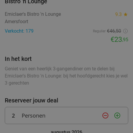
Bistro 'n Lounge
Verkocht: 28
€17
,10
food
Regulier
food
€11
,95
Emiclaer's Bistro 'n Lounge
9.3
star
food
Amersfoort
Verkocht: 179
€46,50
Regulier
€23
,95
High tea inclusief onbeperkt verse thee (1,5
41%
food
uur) bij Sophias Coffee
In het kort
Di
Wo
Vr
Sophias Coffee
Geniet van een heerlijk 3-gangendiner om te delen bij
9.6
star
Emiclaer's Bistro 'n Lounge: bij het hoofdgerecht kies je wel
Barneveld
15 min.
directions_car
3 gerechten
Verkocht: 14
€28
,95
Regulier
€16
,95
Reserveer jouw deal
2
Personen
remove_circle_outline
add_circle_outline
High Tea (1,5 uur) voor €25,50 p.p.
26%
Orangerie Slot Zeist
augustus 2026