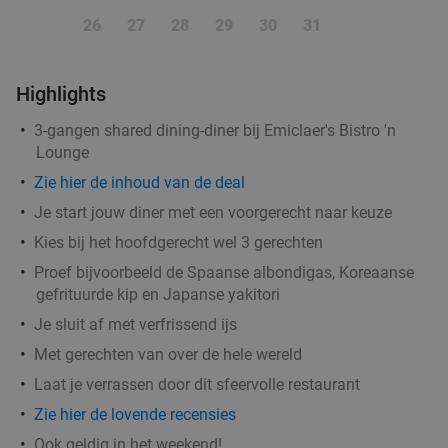
Vandaag
26
27
28
29
30
31
Il Miogirasole
8.9
star
Barneveld
15 min.
directions_car
Highlights
Verkocht: 320
€22
,75
Regulier
3-gangen shared dining-diner bij Emiclaer's Bistro 'n
€15
,95
Lounge
Zie
hier
de inhoud van de deal
Je start jouw diner met een voorgerecht naar keuze
Wandelarrangement + koffie met gebak + 2-
34%
Kies bij het hoofdgerecht wel 3 gerechten
gangenlunch bij Grand Café Reyck
Proef bijvoorbeeld de Spaanse albondigas, Koreaanse
Morgen
Di
Wo
Do
Vr
gefrituurde kip en Japanse yakitori
Grand Café Reyck
9.7
star
Je sluit af met verfrissend ijs
Doorn
16 min.
directions_car
Met gerechten van over de hele wereld
Verkocht: 289
€28
,85
Regulier
Laat je verrassen door dit sfeervolle restaurant
€18
,95
Zie hier de lovende recensies
Ook geldig in het weekend!