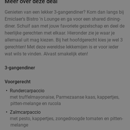
Meer over deze deal
€14
,95
Genieten van een lekker 3-gangendiner? Kom dan langs bij
Emiclaer's Bistro 'n Lounge en ga voor een shared dining-
diner. Schuif aan met jouw favoriete gezelschap en deel de
heerlijke gerechten met elkaar. Hieronder zie je waar je
Ontbijtbuffet (1,5 uur) of afternoon tea (2 uur)
19%
allemaal uit mag kiezen. Bij het hoofdgerecht kies je wel 3
in Hilversum
gerechten! Met deze wereldse lekkernijen is er voor ieder
Morgen
Ma
Di
Wo
Do
Vr
wat wils te vinden. Alvast smakelijk eten!
Amrâth Hotel Lapershoek Hilversum
8.6
star
3-gangendiner
Hilversum
17 min.
directions_car
Verkocht: 118
€21
,50
Regulier
Voorgerecht
€17
,50
Rundercarpaccio
met truffelmayonaise, Parmezaanse kaas, kappertjes,
pitten-melange en rucola
Indonesische rijsttafel + meer bij Ron
29%
Zalmcarpaccio
met pesto, kappertjes, zongedroogde tomaten en pitten-
Gastrobar Indonesia Laren
melange
Vandaag
Morgen
Ma
Di
Wo
Do
Vr