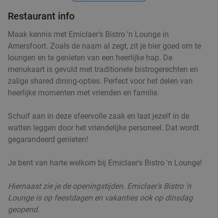
Luxe ontbijt of brunch bij Kweek Foodbar in
40%
Restaurant info
hartje Hilversum
Maak kennis met Emiclaer's Bistro 'n Lounge in
Morgen
Ma
Wo
Do
Amersfoort. Zoals de naam al zegt, zit je hier goed om te
Kweek Foodbar Hilversum
9.6
star
loungen en te genieten van een heerlijke hap. De
Hilversum
19 min.
directions_car
menukaart is gevuld met traditionele bistrogerechten en
zalige shared dining-opties. Perfect voor het delen van
Verkocht: 442
€20
Regulier
heerlijke momenten met vrienden en familie.
€11
,95
Schuif aan in deze sfeervolle zaak en laat jezelf in de
2-gangen keuzelunch bij De Bijenmarkt
44%
watten leggen door het vriendelijke personeel. Dat wordt
gegarandeerd genieten!
Morgen
Ma
Di
Wo
Do
Vr
Je bent van harte welkom bij Emiclaer's Bistro 'n Lounge!
Pannenkoekenhuis De Bijenmarkt
9.7
star
Veenendaal
19 min.
directions_car
Hiernaast zie je de openingstijden. Emiclaer's Bistro 'n
Lounge is op feestdagen en vakanties ook op dinsdag
Verkocht: 478
€22
,20
Regulier
geopend.
€12
,50