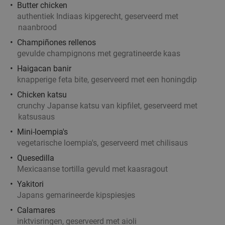
€29
,50
Butter chicken
authentiek Indiaas kipgerecht, geserveerd met
naanbrood
Sushibox naar keuze (16, 24 of 38 stuks) of
38%
Champiñones rellenos
gevulde champignons met gegratineerde kaas
pokébowl + loempia's voor afhaal
Haigacan banir
Meiwei Time
10.0
star
knapperige feta bite, geserveerd met een honingdip
Hilversum
18 min.
directions_car
Chicken katsu
Verkocht: 47
€19
,15
Regulier
crunchy Japanse katsu van kipfilet, geserveerd met
€11
,95
katsusaus
Mini-loempia's
vegetarische loempia's, geserveerd met chilisaus
3-gangendiner à la carte bij Café Dudok
24%
Quesedilla
Mexicaanse tortilla gevuld met kaasragout
Vandaag
Morgen
Di
Wo
Do
Vr
Yakitori
Café Dudok Hilversum
8.9
star
Japans gemarineerde kipspiesjes
Hilversum
18 min.
directions_car
Calamares
Verkocht: 34
€38
Regulier
inktvisringen, geserveerd met aioli