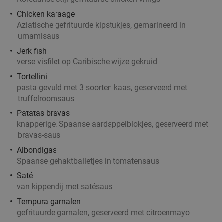
36%
Chicken karaage
Aziatische gefrituurde kipstukjes, gemarineerd in
Morgen
umamisaus
Woods35
9.1
star
Jerk fish
Hilversum
18 min.
directions_car
verse visfilet op Caribische wijze gekruid
Verkocht: 44
€22
,50
Regulier
Tortellini
€14
,50
pasta gevuld met 3 soorten kaas, geserveerd met
truffelroomsaus
Patatas bravas
knapperige, Spaanse aardappelblokjes, geserveerd met
All-You-Can-Eat tapas & bites bij Restaurant
24%
bravas-saus
Rodaen
Albondigas
Spaanse gehaktballetjes in tomatensaus
Vandaag
Morgen
Wo
Do
Vr
Saté
Restaurant Rodaen
9.7
star
van kippendij met satésaus
Bunnik
18 min.
directions_car
Tempura garnalen
Verkocht: 263
€38
,90
Regulier
gefrituurde garnalen, geserveerd met citroenmayo