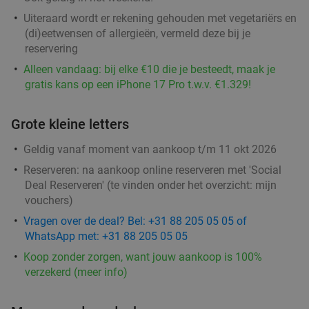
Uiteraard wordt er rekening gehouden met vegetariërs en
(di)eetwensen of allergieën, vermeld deze bij je
Grieks 3-gangen keuzediner bij Griekse
36%
reservering
Taverna Yamas
Alleen vandaag: bij elke €10 die je besteedt, maak je
Morgen
Vr
gratis kans op een iPhone 17 Pro t.w.v. €1.329!
Griekse Taverna Yamas
10.0
star
De Bilt
17 min.
directions_car
Grote kleine letters
Verkocht: 100
€46
,30
Regulier
Geldig vanaf moment van aankoop t/m 11 okt 2026
€29
,50
Reserveren:
na aankoop online reserveren met 'Social
Deal Reserveren' (te vinden onder het overzicht:
mijn
vouchers
)
3-gangen keuzelunch bij Pomp 41
50%
Vragen over de deal? Bel: +31 88 205 05 05 of
WhatsApp met: +31 88 205 05 05
Morgen
Ma
Di
Koop zonder zorgen, want jouw aankoop is 100%
Pomp 41
9.8
star
verzekerd (meer info)
De Bilt
17 min.
directions_car
Verkocht: 763
€29
,75
Regulier