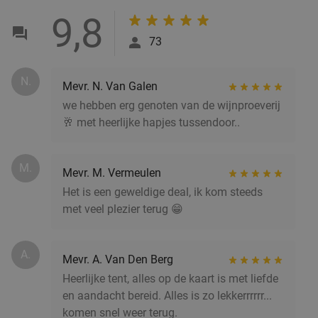
Sushibox naar keuze (16, 24 of 38 stuks) of
38%
9,8
pokébowl + loempia's voor afhaal
73
Meiwei Time
10.0
star
Hilversum
18 min.
directions_car
N.
Mevr. N. Van Galen
Verkocht: 47
€19
,15
Regulier
we hebben erg genoten van de wijnproeverij
€11
,95
🥂 met heerlijke hapjes tussendoor..
M.
Mevr. M. Vermeulen
3-gangendiner à la carte bij Café Dudok
24%
Het is een geweldige deal, ik kom steeds
Morgen
Zo
Di
Wo
Do
met veel plezier terug 😁
Café Dudok Hilversum
8.9
star
Hilversum
18 min.
directions_car
A.
Mevr. A. Van Den Berg
Verkocht: 34
€38
Regulier
Heerlijke tent, alles op de kaart is met liefde
€28
,95
en aandacht bereid. Alles is zo lekkerrrrrr...
komen snel weer terug.