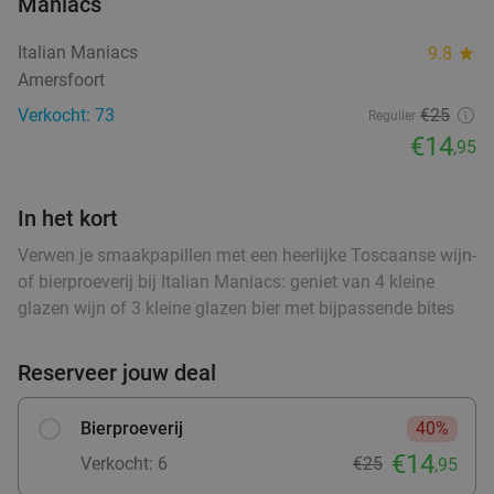
Maniacs
food
food
Italian Maniacs
9.8
star
food
Amersfoort
High tea inclusief onbeperkt verse thee (1,5
41%
uur) bij Sophias Coffee
Verkocht: 73
€25
Regulier
€14
,95
Morgen
Di
Wo
food
Sophias Coffee
9.6
star
Barneveld
In het kort
15 min.
directions_car
Verkocht: 14
€28
,95
Regulier
Verwen je smaakpapillen met een heerlijke Toscaanse wijn-
€16
of bierproeverij bij Italian Maniacs: geniet van 4 kleine
,95
glazen wijn of 3 kleine glazen bier met bijpassende bites
Reserveer jouw deal
High Tea (1,5 uur) voor €25,50 p.p.
26%
Orangerie Slot Zeist
Bierproeverij
40%
Zeist
15 min.
directions_car
€14
Verkocht: 6
€25
,95
Verkocht: 6
€69
Regulier