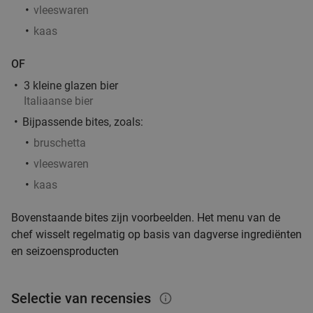
vleeswaren
Woods35
9.1
star
kaas
Hilversum
18 min.
directions_car
Verkocht: 42
€22
,50
Regulier
OF
€14
,50
3 kleine glazen bier
Italiaanse bier
Bijpassende bites, zoals:
bruschetta
All-You-Can-Eat tapas & bites bij Restaurant
24%
vleeswaren
Rodaen
kaas
Morgen
Zo
Wo
Do
Restaurant Rodaen
9.7
star
Bovenstaande bites zijn voorbeelden. Het menu van de
Bunnik
18 min.
directions_car
chef wisselt regelmatig op basis van dagverse ingrediënten
Verkocht: 255
€38
,90
en seizoensproducten
Regulier
€29
,50
Selectie van recensies
info_outlined