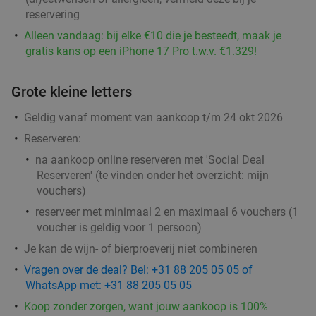
reservering
Alleen vandaag: bij elke €10 die je besteedt, maak je
Ontbijtbuffet (1,5 uur) of afternoon tea (2 uur)
19%
gratis kans op een iPhone 17 Pro t.w.v. €1.329!
in Hilversum
Morgen
Zo
Ma
Di
Wo
Do
Grote kleine letters
Amrâth Hotel Lapershoek Hilversum
8.6
star
Geldig vanaf moment van aankoop t/m 24 okt 2026
Hilversum
17 min.
directions_car
Reserveren:
Verkocht: 118
€21
,50
Regulier
na aankoop online reserveren met 'Social Deal
€17
,50
Reserveren' (te vinden onder het overzicht:
mijn
vouchers
)
reserveer met minimaal 2 en maximaal 6 vouchers (1
Indonesische rijsttafel + meer bij Ron
voucher is geldig voor 1 persoon)
29%
Gastrobar Indonesia Laren
Je kan de wijn- of bierproeverij
niet
combineren
Vragen over de deal? Bel: +31 88 205 05 05 of
Morgen
Zo
Ma
Di
Wo
Do
WhatsApp met: +31 88 205 05 05
Ron Gastrobar Indonesia Laren
9.8
star
Koop zonder zorgen, want jouw aankoop is 100%
Laren
18 min.
directions_car