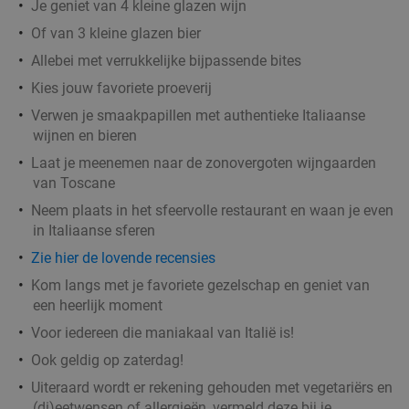
Je geniet van 4 kleine glazen wijn
Taverna Yamas
Of van 3 kleine glazen bier
Zo
Allebei met verrukkelijke bijpassende bites
Griekse Taverna Yamas
10.0
star
Kies jouw favoriete proeverij
De Bilt
17 min.
directions_car
Verwen je smaakpapillen met authentieke Italiaanse
Verkocht: 98
€46
,30
Regulier
wijnen en bieren
€29
,50
Laat je meenemen naar de zonovergoten wijngaarden
van Toscane
Neem plaats in het sfeervolle restaurant en waan je even
3-gangen keuzelunch bij Pomp 41
50%
in Italiaanse sferen
Zie hier de lovende recensies
Morgen
Zo
Ma
Di
Kom langs met je favoriete gezelschap en geniet van
Pomp 41
9.8
star
een heerlijk moment
De Bilt
17 min.
directions_car
Voor iedereen die maniakaal van Italië is!
Verkocht: 761
€29
,75
Regulier
Ook geldig op zaterdag!
€14
,95
Uiteraard wordt er rekening gehouden met vegetariërs en
(di)eetwensen of allergieën, vermeld deze bij je