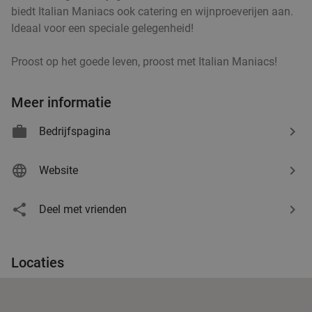
biedt Italian Maniacs ook catering en wijnproeverijen aan.
€10
,95
Ideaal voor een speciale gelegenheid!
Proost op het goede leven, proost met Italian Maniacs!
Sushibox (16, 32 of 72 stuks) of pokébowl +
43%
snack om af te halen bij Sushi Time Hilversum
Meer informatie
Sushi Time Hilversum
8.7
star
Bedrijfspagina
Hilversum
18 min.
directions_car
Verkocht: 4
€17
,50
Regulier
Website
€9
,95
Deel met vrienden
Broodje haring + drankje of grote portie vis
40%
naar keuze + saus + drankje
Locaties
Morgen
Di
Wo
Do
De Gouden Garnaal