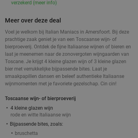
verzekerd (meer info)
Verkocht: 216
€51
,50
Regulier
€36
,50
Meer over deze deal
Voel je welkom bij Italian Maniacs in Amersfoort. Bij deze
prachtige zaak geniet je van een Toscaanse wijn- of
Italiaanse 3-gangen keuzelunch bij Restaurant
42%
bierproeverij. Ontdek de fijne Italiaanse wijnen of bieren en
Maximiliano
laat je meenemen naar de zonovergoten wijngaarden van
Morgen
Zo
Di
Wo
Do
Toscane. Je krijgt 4 kleine glazen wijn of 3 kleine glazen
bier met verrukkelijke bijpassende bites. Laat je
Restaurant Maximiliano
9.8
star
smaakpapillen dansen en beleef authentieke Italiaanse
Laren
18 min.
directions_car
wijnmomenten met je favoriete gezelschap. Cin cin!
Verkocht: 138
€41
,35
Regulier
€24
Toscaanse wijn- of bierproeverij
4 kleine glazen wijn
rode en witte Italiaanse wijn
Wandelarrangement bij Woods35
36%
Bijpassende bites, zoals:
bruschetta
Morgen
Zo