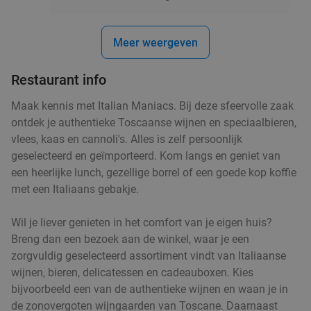
Italiaans 3-gangen keuzediner bij Casa Di
35%
Lorenza in hartje Hilversum
Meer weergeven
Morgen
Zo
Ma
Di
Wo
Do
Restaurant info
Casa Di Lorenza
9.3
star
Hilversum
18 min.
directions_car
Maak kennis met Italian Maniacs. Bij deze sfeervolle zaak
ontdek je authentieke Toscaanse wijnen en speciaalbieren,
Verkocht: 385
€30
,70
Regulier
vlees, kaas en cannoli's. Alles is zelf persoonlijk
€19
,95
geselecteerd en geïmporteerd. Kom langs en geniet van
een heerlijke lunch, gezellige borrel of een goede kop koffie
met een Italiaans gebakje.
Ethiopisch ontbijt, lunch of 2-gangendiner à la
45%
carte bij Ethiopian Kitchen
Wil je liever genieten in het comfort van je eigen huis?
Breng dan een bezoek aan de winkel, waar je een
Vandaag
Morgen
Zo
Di
Wo
Do
zorgvuldig geselecteerd assortiment vindt van Italiaanse
Ethiopian Kitchen
9.9
star
wijnen, bieren, delicatessen en cadeauboxen. Kies
Hilversum
18 min.
directions_car
bijvoorbeeld een van de authentieke wijnen en waan je in
de zonovergoten wijngaarden van Toscane. Daarnaast
Verkocht: 145
€20
Regulier