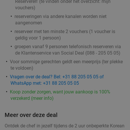
Reserveren' (te vinden onder het overzicht:
mijn
Sushibox (32, 56 of 80 stuks) voor afhaal bij Uchi
50%
vouchers
)
Sushi in hartje Amersfoort
reserveringen via andere kanalen worden niet
Vandaag
Morgen
Ma
Di
Wo
aangenomen
Uchi Sushi Amersfoort
9.4
star
reserveer met ten minste 2 vouchers (1 voucher is
Amersfoort
geldig voor 1 persoon)
5 min.
directions_walk
groepen vanaf 9 personen telefonisch reserveren via
Verkocht: 293
€33
,50
Regulier
de Klantenservice van Social Deal (088 - 205 05 05)
€16
,75
Voor sommige gerechten geldt een meerprijs (ter plekke
te voldoen)
Vragen over de deal? Bel: +31 88 205 05 05 of
WhatsApp met: +31 88 205 05 05
2-gangendiner à la carte bij Bregje Amersfoort
12%
Koop zonder zorgen, want jouw aankoop is 100%
Morgen
Ma
Di
Wo
Do
Vr
verzekerd (meer info)
Bregje Amersfoort
9.2
star
Amersfoort
6 min.
directions_walk
Meer over deze deal
Verkocht: 1.007
€17
Regulier
Ontdek de chef in jezelf tijdens de 2 uur onbeperkte Korean
€14
,95