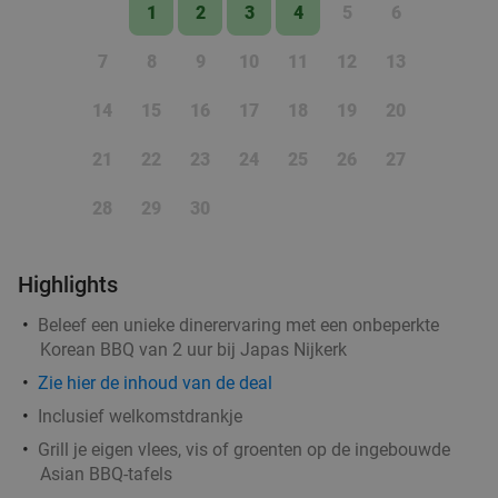
1 min.
directions_walk
1
2
3
4
5
6
Verkocht: 63
€44
,30
Regulier
7
8
9
10
11
12
13
€19
,95
14
15
16
17
18
19
20
2-gangen keuzelunch bij Café Pitchers
36%
21
22
23
24
25
26
27
Morgen
Wo
Do
28
29
30
Café Pitchers
9.8
star
Amersfoort
1 min.
directions_walk
Highlights
Verkocht: 242
€18
,60
Regulier
Beleef een unieke dinerervaring met een onbeperkte
€11
,95
Korean BBQ van 2 uur bij Japas Nijkerk
Zie hier de inhoud van de deal
Inclusief welkomstdrankje
Doe-het-zelf lunch bij Downey's Coffee and
30%
Grill je eigen vlees, vis of groenten op de ingebouwde
Asian BBQ-tafels
Tea