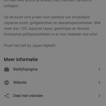
40%
om een hele avond te tafelen met vrienden, familie of
collega's.
Maniacs
Wo
Op de kaart vind je een ruim aanbod van smakelijke
Italian Maniacs
9.8
star
Japanse sushi, grillgerechten en dessertspecialiteiten. Met
Amersfoort
2 min.
directions_car
meer dan 100 Japanse tapas, gerechtjes en diverse
Koreaanse grillspecialiteiten is er voor iedereen wat wils!
Verkocht: 75
€25
Regulier
€14
,95
Proef het zelf bij Japas Nijkerk!
Meer informatie
Shared dining-diner, ontbijtbuffet of high
34%
tea/wine/beer in Amersfoort
Bedrijfspagina
Morgen
Ma
Di
Wo
Do
Vr
Website
Amrâth Berghotel Amersfoort
10.0
star
Amersfoort
2 min.
directions_car
Deel met vrienden
Verkocht: 119
€29
,50
Regulier
€19
,50