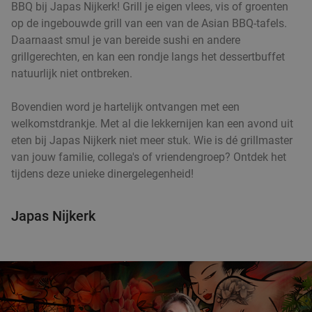
BBQ bij Japas Nijkerk! Grill je eigen vlees, vis of groenten
op de ingebouwde grill van een van de Asian BBQ-tafels.
Daarnaast smul je van bereide sushi en andere
Culinair 4- of 6-gangendiner van de chef bij
33%
grillgerechten, en kan een rondje langs het dessertbuffet
Merlot
natuurlijk niet ontbreken.
Wo
Do
Vr
Bovendien word je hartelijk ontvangen met een
Restaurant & Wijnbar Merlot
9.8
star
welkomstdrankje. Met al die lekkernijen kan een avond uit
Amersfoort
6 min.
directions_walk
eten bij Japas Nijkerk niet meer stuk. Wie is dé grillmaster
Verkocht: 294
€75
van jouw familie, collega's of vriendengroep? Ontdek het
Regulier
€49
tijdens deze unieke dinergelegenheid!
,95
Japas Nijkerk
Pizza + frisdrank voor afhaal of dine-in bij First
39%
Class
Ma
Di
Wo
Do
Vr
First Class
9.8
star
Amersfoort
10 min.
directions_walk