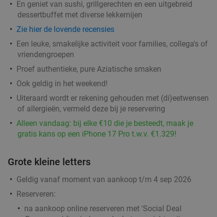
En geniet van sushi, grillgerechten en een uitgebreid
Di
Wo
Do
Vr
dessertbuffet met diverse lekkernijen
Downey's Coffee and Tea
9.6
star
Zie hier de lovende recensies
Amersfoort
3 min.
directions_walk
Een leuke, smakelijke activiteit voor families, collega's of
Verkocht: 229
€13
,50
Regulier
vriendengroepen
€9
,50
Proef authentieke, pure Aziatische smaken
Ook geldig in het weekend!
3-gangen keuzediner in het centrum van
37%
Uiteraard wordt er rekening gehouden met (di)eetwensen
Amersfoort
of allergieën, vermeld deze bij je reservering
Alleen vandaag: bij elke €10 die je besteedt, maak je
Morgen
Di
Wo
Do
Vr
gratis kans op een iPhone 17 Pro t.w.v. €1.329!
Lale Grillhouse
9.8
star
Amersfoort
3 min.
directions_walk
Grote kleine letters
Verkocht: 345
€23
,90
Regulier
Geldig vanaf moment van aankoop t/m 4 sep 2026
€14
,95
Reserveren:
na aankoop online reserveren met 'Social Deal