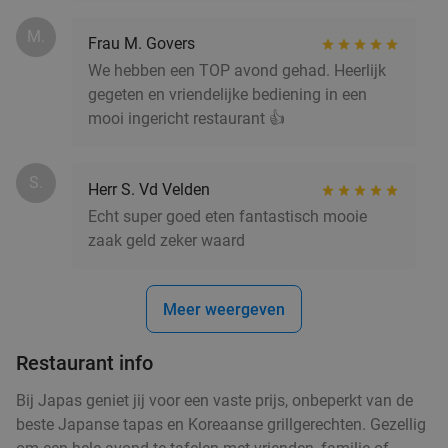
La-Mer Vis en Grill
9.1
star
M.
Frau M. Govers
Amersfoort
12 min.
directions_walk
We hebben een TOP avond gehad. Heerlijk
Verkocht: 160
€18
,95
Regulier
gegeten en vriendelijke bediening in een
€12
,95
mooi ingericht restaurant 👍
S.
Herr S. Vd Velden
Sushibox (16, 32 of 72 stuks) of pokébowl +
43%
Echt super goed eten fantastisch mooie
snack om af te halen bij Sushi Time
zaak geld zeker waard
Amersfoort
Sushi Time Amersfoort
Amersfoort
1 min.
directions_car
Meer weergeven
Verkocht: 171
€17
,50
Regulier
Restaurant info
€9
,95
Bij Japas geniet jij voor een vaste prijs, onbeperkt van de
beste Japanse tapas en Koreaanse grillgerechten. Gezellig
Toscaanse wijn- of bierproeverij bij Italian