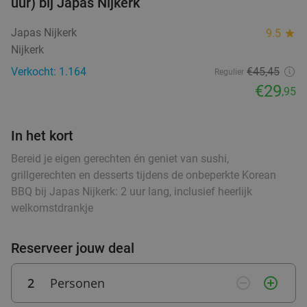
uur) bij Japas Nijkerk
Lunchgerecht naar keuze + huisgemaakte
34%
Japas Nijkerk
9.5
star
limonade in hartje Amersfoort
Nijkerk
Ma
Di
Wo
Do
Verkocht: 1.164
€45,45
Regulier
Lapart
9.6
star
€29
,95
Amersfoort
0 min.
directions_walk
Verkocht: 157
€18
Regulier
In het kort
€11
,95
Bereid je eigen gerechten én geniet van sushi,
grillgerechten en desserts tijdens de onbeperkte Korean
BBQ bij Japas Nijkerk: 2 uur lang, inclusief heerlijk
2 of 4 cocktails naar keuze + evt.
40%
welkomstdrankje
bittergarnituur in hartje Amersfoort
Vandaag
Morgen
Ma
Wo
Do
Vr
Reserveer jouw deal
J&D
9.6
star
Amersfoort
0 min.
directions_walk
2
Personen
remove_circle_outline
add_circle_outline
Verkocht: 312
€25
Regulier