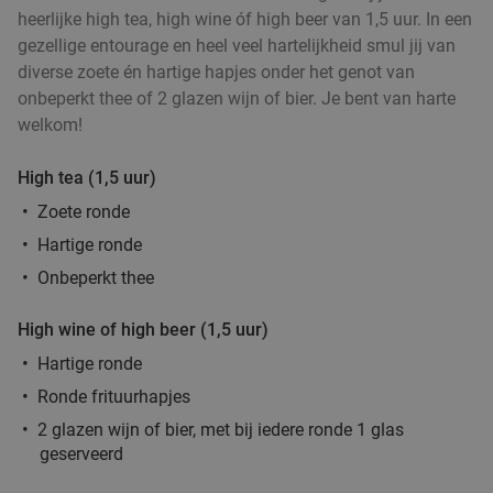
heerlijke high tea, high wine óf high beer van 1,5 uur. In een
Laren
18 min.
directions_car
gezellige entourage en heel veel hartelijkheid smul jij van
Verkocht: 225
€51
,50
Regulier
diverse zoete én hartige hapjes onder het genot van
€36
,50
onbeperkt thee of 2 glazen wijn of bier. Je bent van harte
welkom!
High tea (1,5 uur)
Italiaanse 3-gangen keuzelunch bij Restaurant
42%
Zoete ronde
Maximiliano
Hartige ronde
Vandaag
Di
Wo
Do
Vr
Za
Onbeperkt thee
Restaurant Maximiliano
9.8
star
Laren
18 min.
directions_car
High wine of high beer (1,5 uur)
Verkocht: 140
€41
,35
Regulier
Hartige ronde
€24
Ronde frituurhapjes
2 glazen wijn of bier, met bij iedere ronde 1 glas
Wandelarrangement bij Woods35
36%
geserveerd