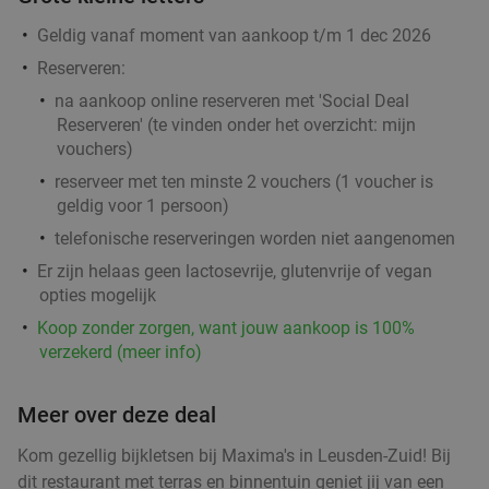
Geldig vanaf moment van aankoop t/m 1 dec 2026
Reserveren:
na aankoop online reserveren met 'Social Deal
Ontbijtbuffet (1,5 uur) of afternoon tea (2 uur)
19%
Reserveren' (te vinden onder het overzicht:
mijn
in Hilversum
vouchers
)
Vandaag
Morgen
Di
Wo
Do
Vr
Za
reserveer met ten minste 2 vouchers (1 voucher is
Amrâth Hotel Lapershoek Hilversum
8.6
star
geldig voor 1 persoon)
Hilversum
17 min.
directions_car
telefonische reserveringen worden niet aangenomen
Verkocht: 121
€21
,50
Regulier
Er zijn helaas geen lactosevrije, glutenvrije of vegan
€17
opties mogelijk
,50
Koop zonder zorgen, want jouw aankoop is 100%
verzekerd (meer info)
Indonesische rijsttafel + meer bij Ron
29%
Meer over deze deal
Gastrobar Indonesia Laren
Vandaag
Morgen
Di
Wo
Do
Vr
Za
Kom gezellig bijkletsen bij Maxima's in Leusden-Zuid! Bij
dit restaurant met terras en binnentuin geniet jij van een
Ron Gastrobar Indonesia Laren
9.8
star