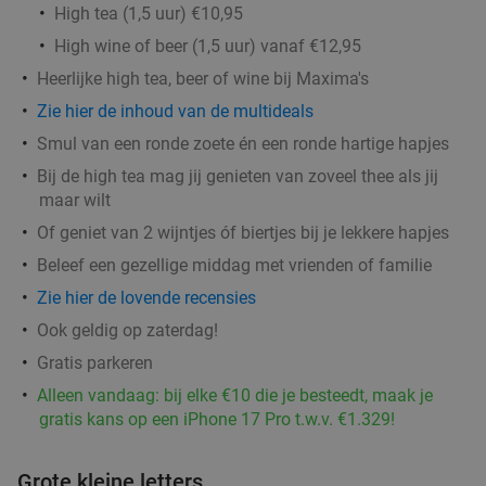
High tea (1,5 uur) €10,95
Grieks 3-gangen keuzediner bij Griekse
36%
High wine of beer (1,5 uur) vanaf €12,95
Taverna Yamas
Heerlijke high tea, beer of wine bij Maxima's
Vandaag
Vr
Za
Zie hier de inhoud van de multideals
Griekse Taverna Yamas
10.0
star
Smul van een ronde zoete én een ronde hartige hapjes
De Bilt
17 min.
directions_car
Bij de high tea mag jij genieten van zoveel thee als jij
Verkocht: 100
€46
,30
Regulier
maar wilt
€29
,50
Of geniet van 2 wijntjes óf biertjes bij je lekkere hapjes
Beleef een gezellige middag met vrienden of familie
3-gangen keuzelunch bij Pomp 41
50%
Zie hier de lovende recensies
Ook geldig op zaterdag!
Morgen
Di
Gratis parkeren
Pomp 41
9.8
star
Alleen vandaag: bij elke €10 die je besteedt, maak je
De Bilt
17 min.
directions_car
gratis kans op een iPhone 17 Pro t.w.v. €1.329!
Verkocht: 766
€29
,75
Regulier
€14
Grote kleine letters
,95