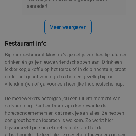
aanrader!
Sushibox naar keuze (16, 24 of 38 stuks) of
38%
pokébowl + loempia's voor afhaal
Meer weergeven
Meiwei Time
10.0
star
Hilversum
18 min.
directions_car
Restaurant info
Verkocht: 47
€19
,15
Regulier
Bij buurtrestaurant Maxima's geniet je van heerlijk eten en
€11
,95
drinken én ga je nieuwe vriendschappen aan. Drink een
lekker kopje koffie op het terras of in de binnentuin, praat
onder het genot van high tea-hapjes gezellig bij met
vriend(inn)en of ga voor een heerlijke Indonesische hap.
3-gangendiner à la carte bij Café Dudok
24%
Vandaag
Di
Wo
Do
Vr
Za
De medewerkers bezorgen jou een ultiem moment van
Café Dudok Hilversum
8.9
star
ontspanning. Paul en Daan zijn doorgewinterde
Hilversum
18 min.
directions_car
horecaondernemers en dat merk je aan alles. Ze hebben
een groot hart en iedereen is welkom. Zo werkt hier
Verkocht: 34
€38
Regulier
bijvoorbeeld personeel met een afstand tot de
€28
,95
arbeidsmarkt. Je leert hier je medebuurtbewoners op een