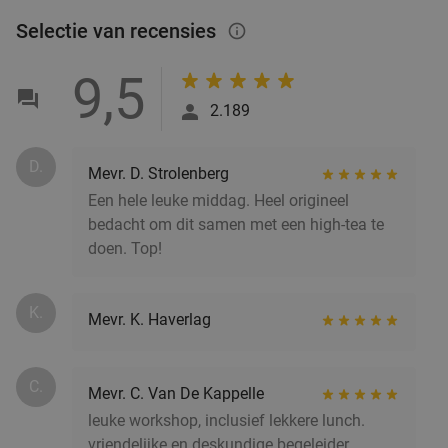
Vandaag
Za
Selectie van recensies
info_outlined
Woods35
9.1
star
9,5
Hilversum
18 min.
directions_car
2.189
Verkocht: 44
€22
,50
Regulier
€14
,50
D.
Mevr. D. Strolenberg
Een hele leuke middag. Heel origineel
bedacht om dit samen met een high-tea te
All-You-Can-Eat tapas & bites bij Restaurant
24%
doen. Top!
Rodaen
Vandaag
Wo
Do
Vr
Za
K.
Mevr. K. Haverlag
Restaurant Rodaen
9.7
star
Bunnik
18 min.
directions_car
C.
Verkocht: 265
€38
,90
Regulier
Mevr. C. Van De Kappelle
€29
,50
leuke workshop, inclusief lekkere lunch.
vriendelijke en deskundige begeleider.