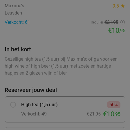
Verkocht: 28
€17
,10
food
Regulier
Maxima's
9.5
star
food
€11
,95
Leusden
food
Verkocht: 61
€21,95
Regulier
€10
,95
High tea inclusief onbeperkt verse thee (1,5
41%
food
uur) bij Sophias Coffee
In het kort
Di
Wo
Vr
Za
Gezellige high tea (1,5 uur) bij Maxima's: of ga voor een
high wine of high beer (1,5 uur) met zoete en hartige
Sophias Coffee
9.6
star
hapjes en 2 glazen wijn of bier
Barneveld
15 min.
directions_car
Verkocht: 14
€28
,95
Regulier
Reserveer jouw deal
€16
,95
High tea (1,5 uur)
50%
€10
Verkocht: 49
€21,95
,95
High Tea (1,5 uur) voor €25,50 p.p.
26%
Orangerie Slot Zeist