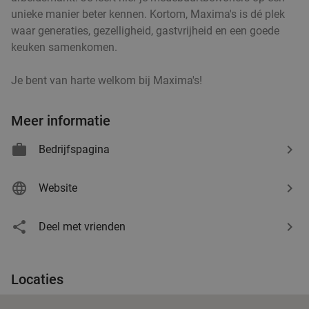
unieke manier beter kennen. Kortom, Maxima's is dé plek
waar generaties, gezelligheid, gastvrijheid en een goede
Italiaans 3-gangen keuzediner bij Casa Di
35%
keuken samenkomen.
Lorenza in hartje Hilversum
Je bent van harte welkom bij Maxima's!
Vandaag
Morgen
Di
Wo
Do
Vr
Za
Casa Di Lorenza
9.3
star
Meer informatie
Hilversum
18 min.
directions_car
Verkocht: 389
€30
,70
Bedrijfspagina
Regulier
€19
,95
Website
Ethiopisch ontbijt, lunch of 2-gangendiner à la
45%
Deel met vrienden
carte bij Ethiopian Kitchen
Vandaag
Di
Wo
Do
Vr
Za
Locaties
Ethiopian Kitchen
9.9
star
Hilversum
18 min.
directions_car