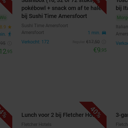
iet
Sushibox (16, 32 of 72 stuks) of
Tosc
pokébowl + snack om af te halen
bij 
21
22
23
24
25
26
27
bij Sushi Time Amersfoort
Wo
Morg
28
29
30
Sushi Time Amersfoort
Itali
8.9
star
Amersfoort
1 min.
directions_car
Amers
min.
directions_walk
oktober 2026
Verkocht: 172
€17
,50
Regulier
,95
Verko
Ma
Di
Wo
Do
Vr
Za
Zo
€9
12
,95
,95
1
2
3
4
5
6
7
8
9
10
11
12
13
14
15
16
17
18
19
20
21
22
23
24
25
4%
40%
26
27
28
29
30
31
uffet
Lunch voor 2 bij Fletcher Hotels
3-ga
Fletcher Hotels
Fletch