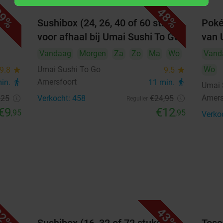
9%
48%
3
4
5
6
7
8
9
arm
Sushibox (24, 26, 40 of 60 stuks)
Poké
voor afhaal bij Umai Sushi To Go
van 
10
11
12
13
14
15
16
Vandaag
Morgen
Za
Zo
Ma
Wo
Vand
17
18
19
20
21
22
23
Umai Sushi To Go
Wo
9.8
star
9.5
star
Amersfoort
min.
directions_walk
11 min.
directions_walk
24
25
26
27
28
29
30
Umai 
Amers
,25
Verkocht: 458
€24
,95
Regulier
31
€9
€12
,95
,95
Verko
september 2026
Ma
Di
Wo
Do
Vr
Za
Zo
1
2
3
4
5
6
7
8
9
10
11
12
13
2%
43%
14
15
16
17
18
19
20