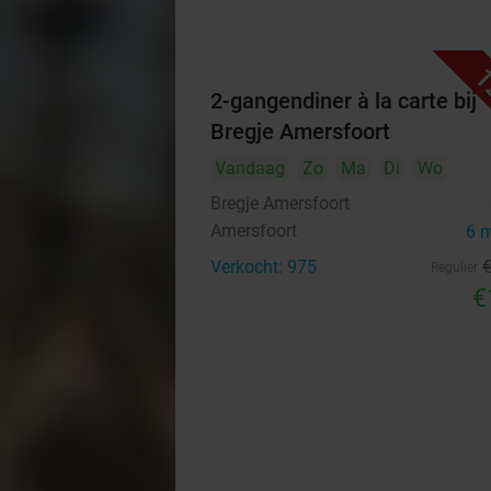
1
2-gangendiner à la carte bij
Bregje Amersfoort
Vandaag
Zo
Ma
Di
Wo
Bregje Amersfoort
Amersfoort
6 
Verkocht: 975
Regulier
€