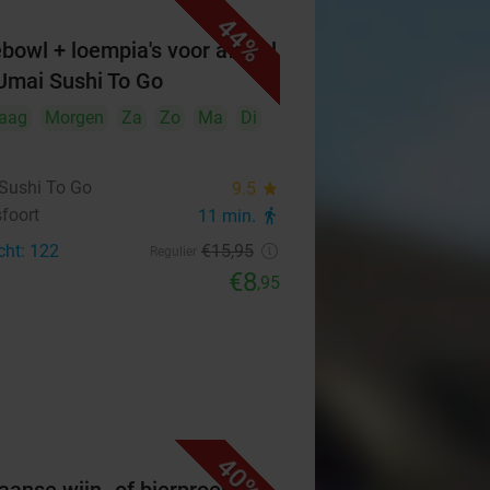
44%
bowl + loempia's voor afhaal
Umai Sushi To Go
aag
Morgen
Za
Zo
Ma
Di
Sushi To Go
9.5
star
foort
11 min.
directions_walk
cht: 122
€15
,95
Regulier
€8
,95
40%