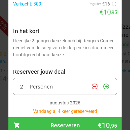
Verkocht: 309
€16
Regulier
€10
,95
2%
33%
Culinair 4- of 6-gangendiner van
Pizz
In het kort
de chef bij Merlot
dine-
Heerlijke 2-gangen keuzelunch bij Rengers Corner:
Vandaag
Morgen
Wo
Vand
geniet van de soep van de dag en kies daarna een
Restaurant & Wijnbar Merlot
First 
9.2
star
9.8
star
hoofdgerecht naar keuze
Amersfoort
Amers
min.
directions_walk
6 min.
directions_walk
€17
Verkocht: 281
€75
Verko
Reserveer jouw deal
Regulier
14
€49
,95
,95
2
Personen
remove_circle_outline
add_circle_outline
augustus 2026
Vandaag al 4 keer gereserveerd
Ma
Di
Wo
Do
Vr
Za
Zo
€10
Reserveren
,95
1
2