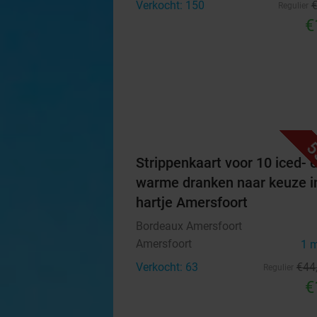
Verkocht: 150
Regulier
€
5
Strippenkaart voor 10 iced- 
warme dranken naar keuze i
hartje Amersfoort
Bordeaux Amersfoort
Amersfoort
1 
Verkocht: 63
€44
Regulier
€