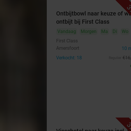
3
Ontbijtbowl naar keuze of w
ontbijt bij First Class
Vandaag
Morgen
Ma
Di
Wo
First Class
Amersfoort
10 
Verkocht: 18
€16
Regulier
3