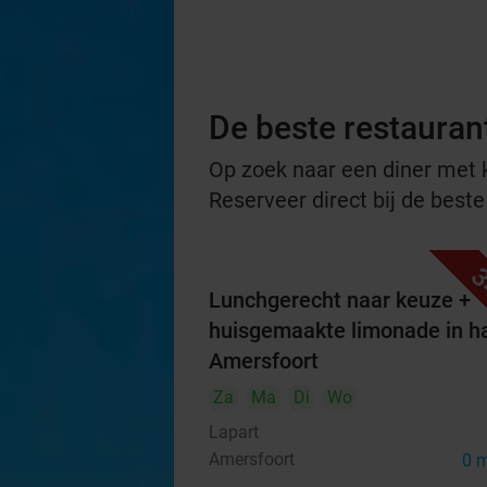
De beste restauran
Op zoek naar een diner met ko
Reserveer direct bij de best
3
Lunchgerecht naar keuze +
huisgemaakte limonade in ha
Amersfoort
Za
Ma
Di
Wo
Lapart
Amersfoort
0 