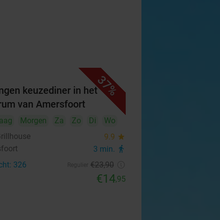
37%
ngen keuzediner in het
rum van Amersfoort
aag
Morgen
Za
Zo
Di
Wo
rillhouse
9.9
star
foort
3 min.
directions_walk
cht: 326
€23
,90
Regulier
€14
,95