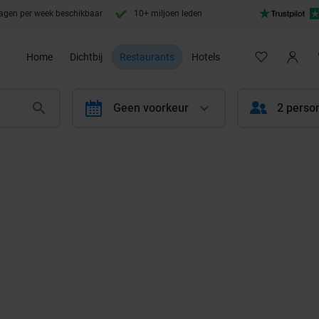
agen per week beschikbaar
10+ miljoen leden
Home
Dichtbij
Restaurants
Hotels
calendar
Geen voorkeur
2 perso