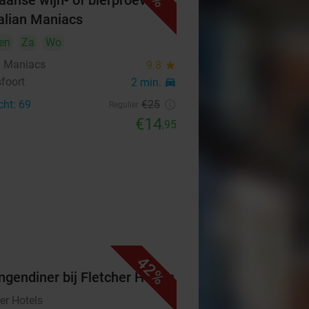
aanse wijn- of bierproeverij
Italian Maniacs
en
Za
Wo
an Maniacs
9.8
star
foort
2 min.
directions_car
cht: 69
€25
Regulier
€14
,95
42%
ngendiner bij Fletcher Hotels
er Hotels