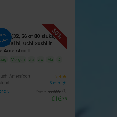
50%
ibox (32, 56 of 80 stuks)
NEW
ODAY
afhaal bij Uchi Sushi in
je Amersfoort
aag
Morgen
Za
Zo
Ma
Di
Sushi Amersfoort
9.4
star
foort
5 min.
directions_walk
cht: 5
€33
,50
Regulier
€16
,75