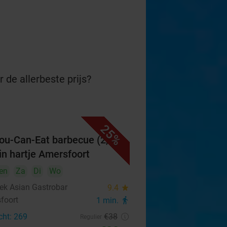
 de allerbeste prijs?
25%
You-Can-Eat barbecue (2,5
 in hartje Amersfoort
en
Za
Di
Wo
k Asian Gastrobar
9.4
star
foort
1 min.
directions_walk
cht: 269
€38
Regulier