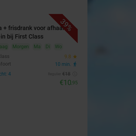
39%
a + frisdrank voor afhaal of
in bij First Class
aag
Morgen
Ma
Di
Wo
Class
9.8
star
foort
10 min.
directions_walk
cht: 4
€18
Regulier
€10
,95