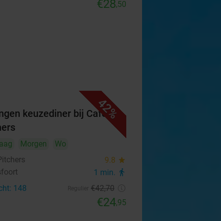
€28
,50
42%
ngen keuzediner bij Café
hers
aag
Morgen
Wo
Pitchers
9.8
star
foort
1 min.
directions_walk
cht: 148
€42
,70
Regulier
€24
,95