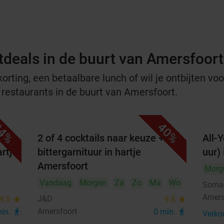
tdeals in de buurt van Amersfoort
rting, een betaalbare lunch of wil je ontbijten voor
e restaurants in de buurt van Amersfoort.
4%
40%
2 of 4 cocktails naar keuze + evt.
All-
rtje
bittergarnituur in hartje
uur)
Amersfoort
Morg
Vandaag
Morgen
Za
Zo
Ma
Wo
Somae
Amers
J&D
9.5
star
9.6
star
Amersfoort
min.
directions_walk
0 min.
directions_walk
Verko