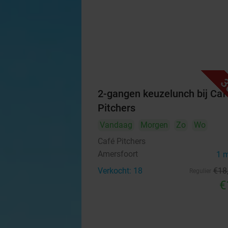
3
2-gangen keuzelunch bij Caf
Pitchers
Vandaag
Morgen
Zo
Wo
Café Pitchers
Amersfoort
1 
Verkocht: 18
€18
Regulier
€