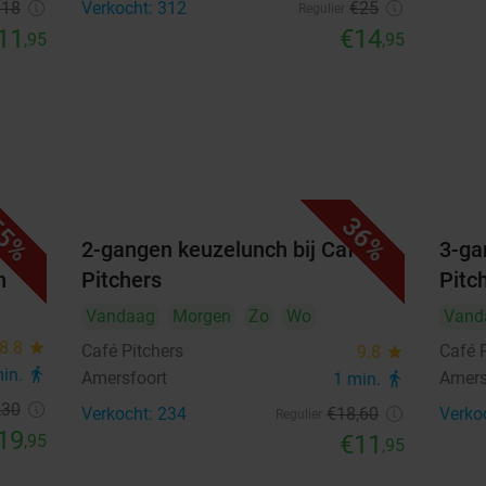
€18
Verkocht: 312
€25
Regulier
11
€14
,95
,95
5%
36%
en
2-gangen keuzelunch bij Café
3-ga
n
Pitchers
Pitc
Vandaag
Morgen
Zo
Wo
Vand
8.8
star
Café Pitchers
Café 
9.8
star
min.
directions_walk
Amersfoort
Amers
1 min.
directions_walk
,30
Verkocht: 234
€18
,60
Verko
Regulier
19
€11
,95
,95