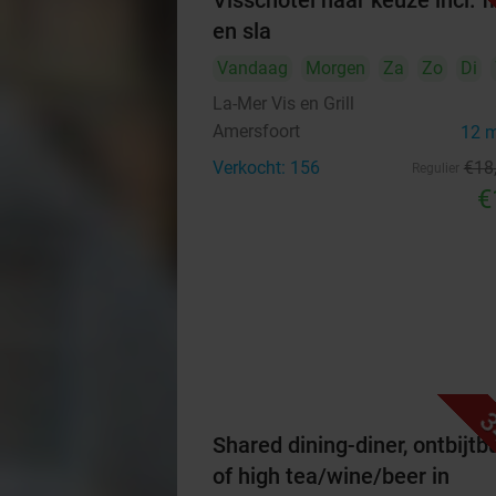
Visschotel naar keuze incl. fr
en sla
Vandaag
Morgen
Za
Zo
Di
La-Mer Vis en Grill
Amersfoort
12 
Verkocht: 156
€18
Regulier
€
3
Shared dining-diner, ontbijtb
of high tea/wine/beer in