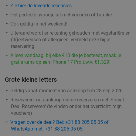
Sushibox (32, 56 of 80 stuks) voor afhaal bij Uchi
50%
Zie hier de lovende recensies
Sushi in hartje Amersfoort
Het perfecte avondje uit met vrienden of familie
Vandaag
Morgen
Wo
Ook geldig in het weekend!
Uchi Sushi Amersfoort
9.4
star
Uiteraard wordt er rekening gehouden met vegetariërs en
Amersfoort
(di)eetwensen of allergieën, vermeld deze bij je
5 min.
directions_walk
reservering
Verkocht: 294
€33
,50
Regulier
Alleen vandaag: bij elke €10 die je besteedt, maak je
€16
,75
gratis kans op een iPhone 17 Pro t.w.v. €1.329!
Grote kleine letters
2-gangendiner à la carte bij Bregje Amersfoort
12%
Geldig vanaf moment van aankoop t/m 28 sep 2026
Vandaag
Morgen
Wo
Do
Vr
Za
Zo
Reserveren:
na aankoop online reserveren met 'Social
Deal Reserveren' (te vinden onder het overzicht:
mijn
Bregje Amersfoort
9.2
star
vouchers
)
Amersfoort
6 min.
directions_walk
Vragen over de deal? Bel: +31 88 205 05 05 of
Verkocht: 1.057
€17
Regulier
WhatsApp met: +31 88 205 05 05
€14
,95