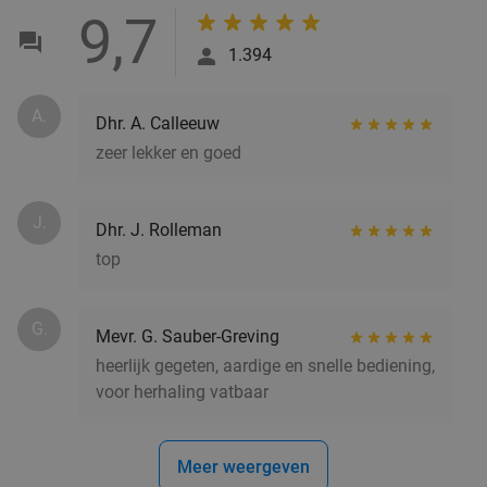
Bunschoten-Spakenburg
8 min.
directions_car
9,7
Verkocht: 45
€16
,35
Regulier
1.394
€9
,95
A.
Dhr. A. Calleeuw
2-gangen keuzelunch in Soest
34%
zeer lekker en goed
Wo
Do
Vr
Za
Zo
J.
Dhr. J. Rolleman
Brasserie de Troubadour
9.8
star
top
Soest
9 min.
directions_car
Verkocht: 254
€18
,95
Regulier
G.
€12
Mevr. G. Sauber-Greving
,50
heerlijk gegeten, aardige en snelle bediening,
voor herhaling vatbaar
3-gangen keuzediner bij De Koning
29%
Meer weergeven