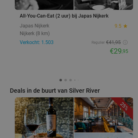
Nijkerk
11 min.
directions_car
All-You-Can-Eat (2 uur) bij Japas Nijkerk
Verkocht: 1.186
€45
,45
Regulier
€29
,95
Japas Nijkerk
9.5
star
Nijkerk (8 km)
Verkocht: 1.503
€41
,95
Regulier
Pokébowl + drankje voor afhaal
37%
€29
,95
Morgen
Wo
Do
Sensations To Go
9.6
star
Scherpenzeel
12 min.
directions_car
Deals in de buurt van Silver River
Verkocht: 139
€18
,95
Regulier
€11
,95
25%
3-gangen keuzediner bij The Smoke House in
37%