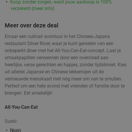
Koop zonder zorgen, want jouw aankoop is 100%
verzekerd (meer info)
Culinair 4- of 6-gangendiner van de chef bij
33%
Meer over deze deal
Merlot
Ervaar een culinair avontuur in het Chinees-Japans
Wo
Do
Vr
restaurant Silver River, waar je kunt genieten van een
Restaurant & Wijnbar Merlot
9.8
star
onbeperkt diner met het All-You-Can-Eat-concept. Laat je
Amersfoort
6 min.
directions_walk
smaakpapillen verwennen door een overvloed aan
heerlijke, verse gerechten en hapjes, zonder tijdslimiet. Kies
Verkocht: 314
€75
Regulier
uit allerlei Japanse en Chinese lekkernijen uit de
€49
,95
vernieuwde menukaart met nóg meer om van te smullen.
Perfect om een hele avond met vrienden of familie door te
brengen. Eet smakelijk!
Pizza + frisdrank voor afhaal of dine-in bij First
39%
Class
All-You-Can-Eat
Vandaag
Morgen
Wo
Do
Vr
First Class
9.8
star
Sushi:
Amersfoort
10 min.
directions_walk
Nigiri