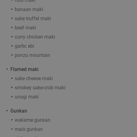
40%
futo maki
Maniacs
banaan maki
Wo
sake truffel maki
beef maki
Italian Maniacs
9.8
star
Amersfoort
2 min.
directions_car
curry chicken maki
Verkocht: 77
€25
garlic ebi
Regulier
€14
,95
ponzu mountain
Flamed maki
sake cheese maki
Shared dining-diner, ontbijtbuffet of high
34%
tea/wine/beer in Amersfoort
smokey sake-crab maki
unagi maki
Morgen
Wo
Do
Vr
Za
Zo
Amrâth Berghotel Amersfoort
10.0
star
Gunkan
Amersfoort
2 min.
directions_car
wakame gunkan
Verkocht: 121
€29
,50
Regulier
maïs gunkan
€19
,50