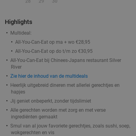
28
29
30
Morgen
Wo
Do
Vr
Za
Downey's Coffee and Tea
9.6
star
Highlights
Amersfoort
3 min.
directions_walk
Verkocht: 229
€13
,50
Multideal:
Regulier
€9
,50
All-You-Can-Eat op ma + wo €28,95
All-You-Can-Eat op do t/m zo €30,95
3-gangen keuzediner in het centrum van
All-You-Can-Eat bij Chinees-Japans restaurant Silver
37%
River
Amersfoort
Zie hier de inhoud van de multideals
Morgen
Wo
Do
Vr
Za
Zo
Heerlijk uitgebreid dineren met allerlei gerechtjes en
Lale Grillhouse
9.8
star
hapjes
Amersfoort
3 min.
directions_walk
Jij geniet onbeperkt, zonder tijdslimiet
Verkocht: 353
€23
,90
Regulier
Alle gerechten worden met zorg en met verse
€14
,95
ingrediënten gemaakt
Smul van al jouw favoriete gerechtjes, zoals sushi, soep,
wokgerechten en vis