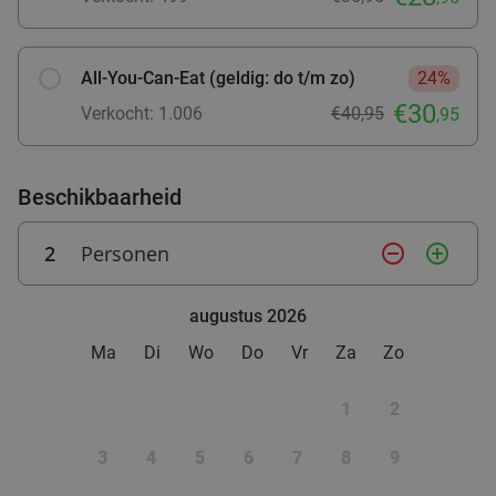
€14
,95
All-You-Can-Eat (geldig: do t/m zo)
24%
€30
All-You-Can-Eat barbecue (2,5 uur) in hartje
Verkocht: 1.006
€40,95
25%
,95
Amersfoort
Vr
Zo
Beschikbaarheid
Somaek Asian Gastrobar
9.4
star
Amersfoort
1 min.
directions_walk
2
Personen
remove_circle_outline
add_circle_outline
Verkocht: 293
€38
Regulier
€28
,50
augustus 2026
Ma
Di
Wo
Do
Vr
Za
Zo
Strippenkaart voor 10 iced- en warme dranken
55%
1
2
naar keuze in hartje Amersfoort
3
4
5
6
7
8
9
Bordeaux Amersfoort
9.0
star
Amersfoort