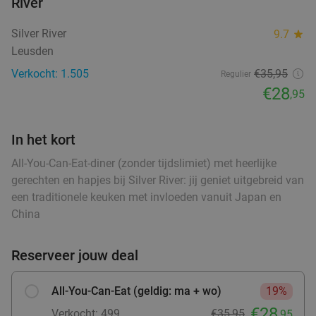
River
Lunchgerecht naar keuze + huisgemaakte
34%
Silver River
9.7
star
limonade in hartje Amersfoort
Leusden
Wo
Do
Za
Verkocht: 1.505
€35,95
Regulier
Lapart
9.6
star
€28
,95
Amersfoort
0 min.
directions_walk
Verkocht: 168
€18
Regulier
In het kort
€11
,95
All-You-Can-Eat-diner (zonder tijdslimiet) met heerlijke
gerechten en hapjes bij Silver River: jij geniet uitgebreid van
een traditionele keuken met invloeden vanuit Japan en
2 of 4 cocktails naar keuze + evt.
40%
China
bittergarnituur in hartje Amersfoort
Vandaag
Wo
Do
Vr
Za
Zo
Reserveer jouw deal
J&D
9.6
star
Amersfoort
0 min.
directions_walk
All-You-Can-Eat (geldig: ma + wo)
19%
€28
Verkocht: 312
€25
Regulier
Verkocht: 499
€35,95
,95