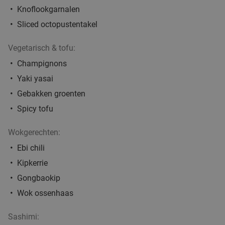
Knoflookgarnalen
Morgen
Wo
Do
Vr
Za
Sliced octopustentakel
Grandcafé De Haen
Hoevelaken
5 min.
directions_car
Vegetarisch & tofu:
Verkocht: 39
€47
,50
Regulier
Champignons
€29
,95
Yaki yasai
Gebakken groenten
Lunch voor 2 bij Fletcher Hotels
40%
Spicy tofu
Wokgerechten:
Fletcher Hotels
Hoevelaken
6 min.
directions_car
Ebi chili
Verkocht: 4.908
€33
Kipkerrie
Regulier
€19
,90
Gongbaokip
Wok ossenhaas
food
Sashimi:
food