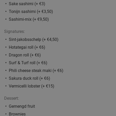
High beer of high wine bij Theehuis Mon-
47%
food
Sake sashimi (+ €3)
food
Chouette
Tonijn sashimi (+ €3,50)
food
Wo
Do
Vr
Za
Zo
Sashimi-mix (+ €9,50)
Theehuis Mon-Chouette
9.5
star
Leusden
7 min.
directions_car
Signatures:
food
Sint-jakobsschelp (+ €4,50)
Verkocht: 195
€29
,95
Regulier
€15
,95
Hotategai roll (+ €6)
Dragon roll (+ €6)
Surf & Turf roll (+ €6)
3-gangen keuzediner bij Pannenkoekenhuis
42%
Bergzicht
Phili cheese steak maki (+ €6)
Sakura duck roll (+ €6)
Wo
Do
Vr
Za
Zo
Vermicelli lobster (+ €15)
Pannenkoekenhuis Bergzicht
9.8
star
Woudenberg
8 min.
directions_car
Dessert:
Verkocht: 1.140
€30
,15
Regulier
Gemengd fruit
€17
,50
Brownies