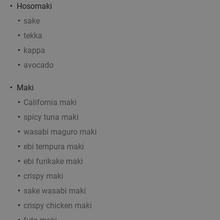
Hosomaki
La-Mer Vis en Grill
9.1
star
sake
Amersfoort
12 min.
directions_walk
tekka
Verkocht: 173
€18
,95
Regulier
kappa
€12
,95
avocado
Maki
Sushibox (16, 32 of 72 stuks) of pokébowl +
43%
California maki
snack om af te halen bij Sushi Time
spicy tuna maki
Amersfoort
wasabi maguro maki
Sushi Time Amersfoort
ebi tempura maki
Amersfoort
1 min.
directions_car
ebi furikake maki
Verkocht: 170
€17
,50
Regulier
crispy maki
€9
,95
sake wasabi maki
crispy chicken maki
Toscaanse wijn- of bierproeverij bij Italian