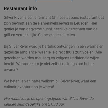
Do
Vr
Za
Restaurant info
De Koning Terschuur
9.7
star
Terschuur
10 min.
directions_car
Silver River is een charmant Chinees-Japans restaurant dat
Verkocht: 75
€35
,25
zich bevindt aan de Hamersveldseweg in Leusden. Hier
Regulier
€24
geniet je van dagverse sushi, heerlijke gerechten van de
,95
grill en verrukkelijke Chinese specialiteiten.
Bij Silver River word je hartelijk ontvangen in een warme en
gezellige ambiance, waar je je direct thuis zult voelen. Alle
2-gangen keuzelunch vlak bij het Eemmeer
32%
gerechten worden met zorg en volgens traditionele wijze
Vandaag
Morgen
Wo
Do
Vr
Za
bereid. Waarom kom je niet zelf eens langs om het te
Rengers Corner
9.9
star
ervaren?
Bunschoten-Spakenburg
10 min.
directions_car
We heten je van harte welkom bij Silver River, waar een
Verkocht: 311
€16
Regulier
culinair avontuur op je wacht!
€10
,95
Hiernaast zie je de openingstijden van Silver River, de
keuken sluit dagelijks om 21.30 uur.
Sushibox (16, 32 of 72 stuks) of pokébowl +
43%