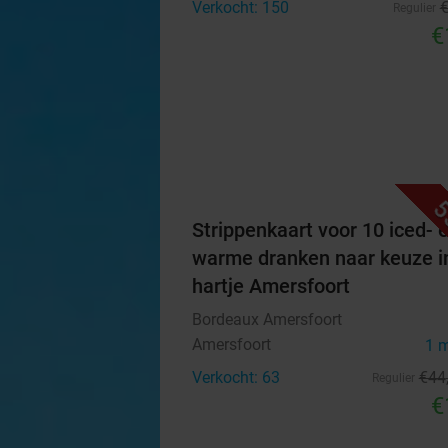
Verkocht: 150
Regulier
€
5
Strippenkaart voor 10 iced- 
warme dranken naar keuze i
hartje Amersfoort
Bordeaux Amersfoort
Amersfoort
1 
Verkocht: 63
€44
Regulier
€