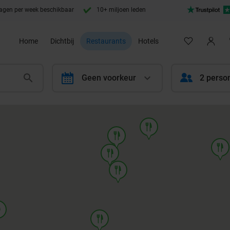
agen per week beschikbaar
10+ miljoen leden
Home
Dichtbij
Restaurants
Hotels
calendar
Geen voorkeur
2 perso
food
food
food
food
food
d
food