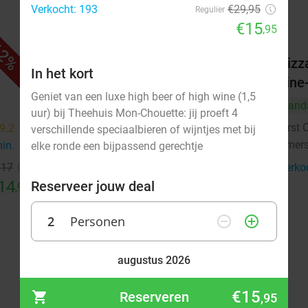
Verkocht: 193
€29,95
Regulier
€15
,95
2%
33%
Culinair 4- of 6-gangendiner van
Pizz
In het kort
de chef bij Merlot
dine-
Geniet van een luxe high beer of high wine (1,5
Vandaag
Morgen
Wo
Vand
uur) bij Theehuis Mon-Chouette: jij proeft 4
Restaurant & Wijnbar Merlot
First 
9.2
star
9.8
star
verschillende speciaalbieren of wijntjes met bij
Amersfoort
Amers
min.
directions_walk
6 min.
directions_walk
elke ronde een bijpassend gerechtje
€17
Verkocht: 281
€75
Verko
Regulier
14
€49
Reserveer jouw deal
,95
,95
2
Personen
remove_circle_outline
add_circle_outline
augustus 2026
Ma
Di
Wo
Do
Vr
Za
Zo
€15
Reserveren
,95