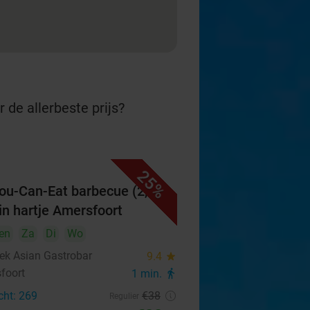
 de allerbeste prijs?
25%
You-Can-Eat barbecue (2,5
 in hartje Amersfoort
en
Za
Di
Wo
k Asian Gastrobar
9.4
star
foort
1 min.
directions_walk
cht: 269
€38
Regulier