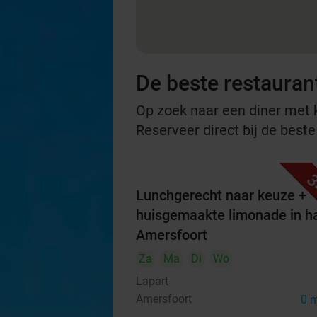
De beste restauran
Op zoek naar een diner met ko
Reserveer direct bij de best
3
Lunchgerecht naar keuze +
huisgemaakte limonade in ha
Amersfoort
Za
Ma
Di
Wo
Lapart
Amersfoort
0 