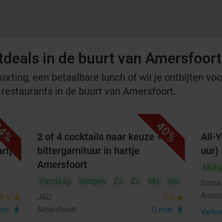
tdeals in de buurt van Amersfoort
rting, een betaalbare lunch of wil je ontbijten voor
e restaurants in de buurt van Amersfoort.
4%
40%
2 of 4 cocktails naar keuze + evt.
All-
rtje
bittergarnituur in hartje
uur)
Amersfoort
Morg
Vandaag
Morgen
Za
Zo
Ma
Wo
Somae
Amers
J&D
9.5
star
9.6
star
Amersfoort
min.
directions_walk
0 min.
directions_walk
Verko