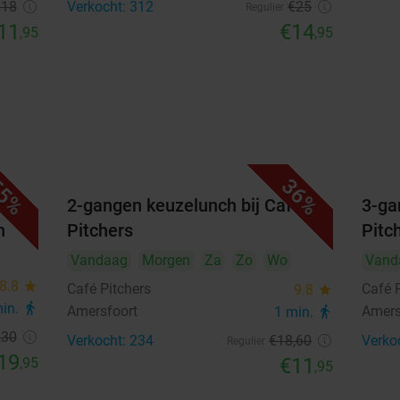
€18
Verkocht: 312
€25
Regulier
11
€14
,95
,95
5%
36%
en
2-gangen keuzelunch bij Café
3-ga
n
Pitchers
Pitc
Vandaag
Morgen
Za
Zo
Wo
Vand
8.8
star
Café Pitchers
Café 
9.8
star
min.
directions_walk
Amersfoort
Amers
1 min.
directions_walk
,30
Verkocht: 234
€18
,60
Verko
Regulier
19
€11
,95
,95