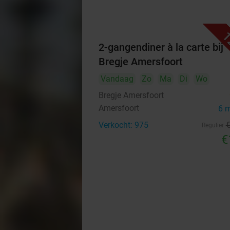
1
2-gangendiner à la carte bij
Bregje Amersfoort
Vandaag
Zo
Ma
Di
Wo
Bregje Amersfoort
Amersfoort
6 
Verkocht: 975
Regulier
€