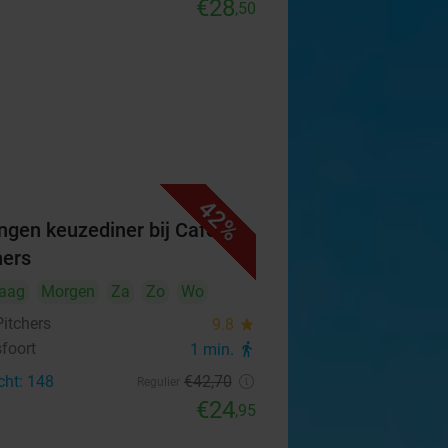
€28
,50
42%
ngen keuzediner bij Café
hers
aag
Morgen
Za
Zo
Wo
Pitchers
9.8
star
foort
1 min.
directions_walk
cht: 148
€42
,70
Regulier
€24
,95