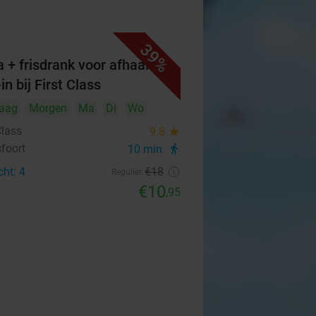
39%
a + frisdrank voor afhaal of
in bij First Class
aag
Morgen
Ma
Di
Wo
Class
9.8
star
foort
10 min.
directions_walk
cht: 4
€18
Regulier
€10
,95