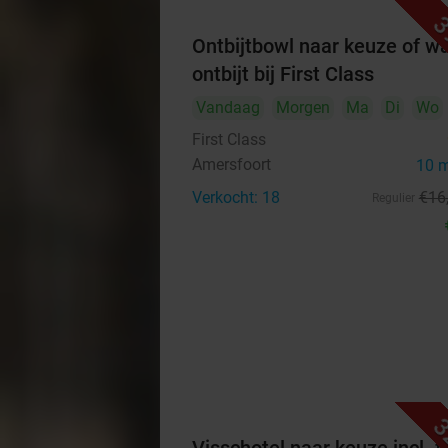
3
Ontbijtbowl naar keuze of w
ontbijt bij First Class
Vandaag
Morgen
Ma
Di
Wo
First Class
Amersfoort
10 
Verkocht: 18
€16
Regulier
3