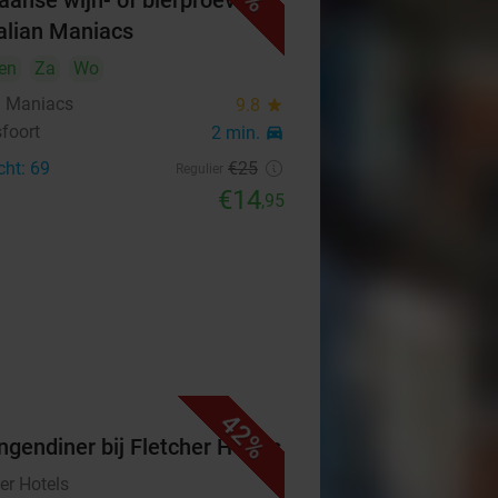
aanse wijn- of bierproeverij
Italian Maniacs
en
Za
Wo
an Maniacs
9.8
star
foort
2 min.
directions_car
cht: 69
€25
Regulier
€14
,95
42%
ngendiner bij Fletcher Hotels
er Hotels