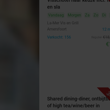
Visschotel naar keuze incl. fr
en sla
Vandaag
Morgen
Za
Zo
Di
La-Mer Vis en Grill
Amersfoort
12 
Verkocht: 156
€18
Regulier
€
3
Shared dining-diner, ontbijtb
of high tea/wine/beer in