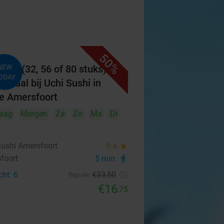
50%
ibox (32, 56 of 80 stuks)
NEW
ODAY
afhaal bij Uchi Sushi in
je Amersfoort
aag
Morgen
Za
Zo
Ma
Di
Sushi Amersfoort
9.4
star
foort
5 min.
directions_walk
cht: 6
€33
,50
Regulier
€16
,75