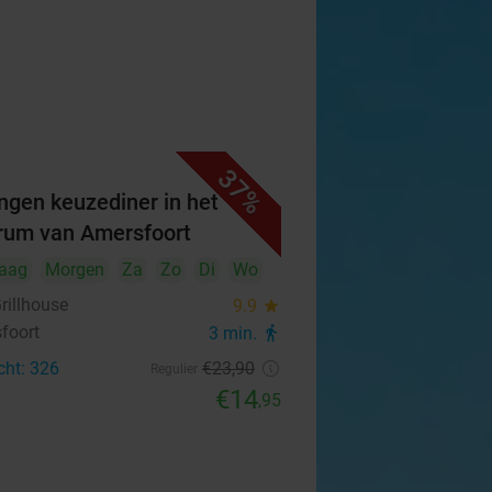
37%
ngen keuzediner in het
rum van Amersfoort
aag
Morgen
Za
Zo
Di
Wo
rillhouse
9.9
star
foort
3 min.
directions_walk
cht: 326
€23
,90
Regulier
€14
,95