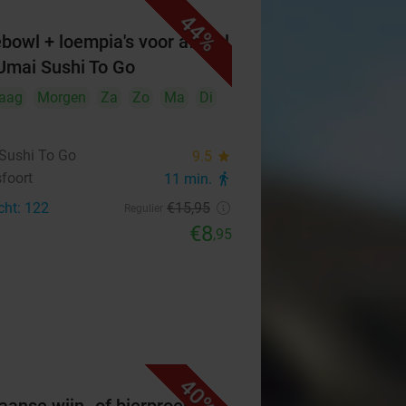
44%
bowl + loempia's voor afhaal
Umai Sushi To Go
aag
Morgen
Za
Zo
Ma
Di
Sushi To Go
9.5
star
foort
11 min.
directions_walk
cht: 122
€15
,95
Regulier
€8
,95
40%