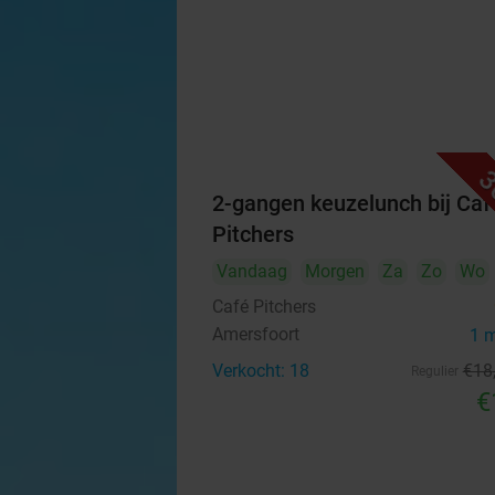
3
2-gangen keuzelunch bij Caf
Pitchers
Vandaag
Morgen
Za
Zo
Wo
Café Pitchers
Amersfoort
1 
Verkocht: 18
€18
Regulier
€