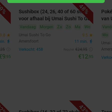
1
2
9%
48%
arm
Sushibox (24, 26, 40 of 60 stuks)
Poké
3
4
5
6
7
8
9
voor afhaal bij Umai Sushi To Go
van 
10
11
12
13
14
15
16
Vandaag
Morgen
Za
Zo
Ma
Wo
Vand
Umai Sushi To Go
Wo
9.8
star
9.5
star
17
18
19
20
21
22
23
Amersfoort
min.
directions_walk
11 min.
directions_walk
Umai 
24
25
26
27
28
29
30
Amers
,25
Verkocht: 458
€24
,95
Regulier
€9
€12
,95
,95
Verko
31
september 2026
Ma
Di
Wo
Do
Vr
Za
Zo
1
2
3
4
5
6
7
8
9
10
11
12
13
2%
43%