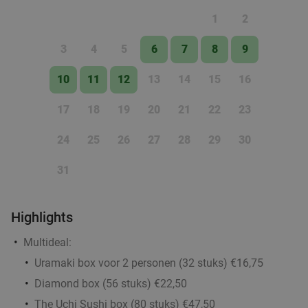
Verkocht: 156
€30
,65
Regulier
1
2
€20
,95
3
4
5
6
7
8
9
10
11
12
13
14
15
16
Broodje naar keuze + koffie/thee of ijsje naar
38%
keuze
17
18
19
20
21
22
23
Morgen
Za
Zo
Di
Wo
24
25
26
27
28
29
30
Barnies Barneveld
9.7
star
31
Barneveld
15 min.
directions_car
Verkocht: 412
€14
,45
Regulier
€8
,95
Highlights
Multideal:
Uramaki box voor 2 personen (32 stuks) €16,75
BBQ-pakket met vis
34%
Diamond box (56 stuks) €22,50
Morgen
Za
Ma
Di
Wo
The Uchi Sushi box (80 stuks) €47,50