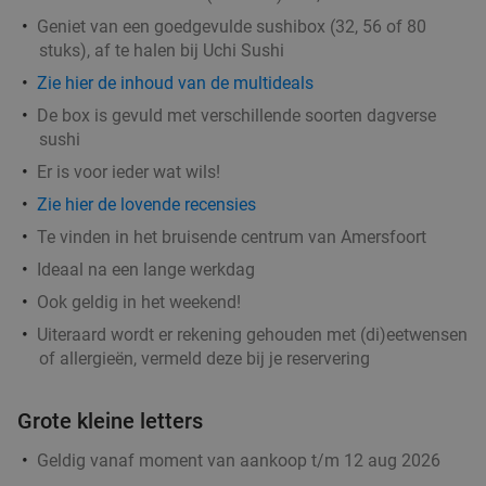
Barneveld Fish
9.9
star
Geniet van een goedgevulde sushibox (32, 56 of 80
Barneveld
15 min.
directions_car
stuks), af te halen bij Uchi Sushi
Verkocht: 14
€45
,65
Regulier
Zie hier de inhoud van de multideals
€29
,95
De box is gevuld met verschillende soorten dagverse
sushi
Er is voor ieder wat wils!
2-gangen keuzediner voor afhaal of dine-in bij Il
30%
Miogirasole
Zie hier de lovende recensies
Te vinden in het bruisende centrum van Amersfoort
Vandaag
Morgen
Za
Ideaal na een lange werkdag
Il Miogirasole
8.9
star
Barneveld
Ook geldig in het weekend!
15 min.
directions_car
Uiteraard wordt er rekening gehouden met (di)eetwensen
Verkocht: 315
€22
,75
Regulier
of allergieën, vermeld deze bij je reservering
€15
,95
Grote kleine letters
Wandelarrangement + koffie met gebak + 2-
34%
Geldig vanaf moment van aankoop t/m 12 aug 2026
gangenlunch bij Grand Café Reyck