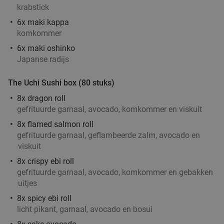
krabstick
Verkocht: 118
€21
,50
Regulier
6x maki kappa
€17
,50
komkommer
6x maki oshinko
Japanse radijs
Indonesische rijsttafel + meer bij Ron
29%
Gastrobar Indonesia Laren
The Uchi Sushi box (80 stuks)
Morgen
Za
Zo
Ma
Di
Wo
8x dragon roll
gefrituurde garnaal, avocado, komkommer en viskuit
Ron Gastrobar Indonesia Laren
9.8
star
8x flamed salmon roll
Laren
18 min.
directions_car
gefrituurde garnaal, geflambeerde zalm, avocado en
Verkocht: 214
€51
,50
Regulier
viskuit
€36
,50
8x crispy ebi roll
gefrituurde garnaal, avocado, komkommer en gebakken
uitjes
Italiaanse 3-gangen keuzelunch bij Restaurant
42%
8x spicy ebi roll
licht pikant, garnaal, avocado en bosui
Maximiliano