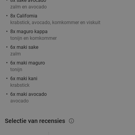
8x sake avocado
Morgen
Za
Zo
Di
Wo
zalm en avocado
Restaurant Maximiliano
9.8
star
8x California
Laren
18 min.
directions_car
krabstick, avocado, komkommer en viskuit
Verkocht: 138
€41
,35
Regulier
8x maguro kappa
€24
tonijn en komkommer
6x maki sake
zalm
Wandelarrangement bij Woods35
36%
6x maki maguro
tonijn
Za
Zo
6x maki kani
krabstick
Woods35
9.1
star
Hilversum
18 min.
directions_car
6x maki avocado
avocado
Verkocht: 40
€22
,50
Regulier
€14
,50
Selectie van recensies
info_outlined