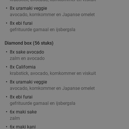
8x uramaki veggie
3-gangen keuzelunch bij Pomp 41
50%
avocado, komkommer en Japanse omelet
8x ebi furai
gefrituurde garnaal en ijsbergsla
Za
Zo
Ma
Di
Pomp 41
9.8
star
Diamond box (56 stuks)
De Bilt
17 min.
directions_car
8x sake avocado
Verkocht: 759
€29
,75
Regulier
zalm en avocado
€14
,95
8x California
krabstick, avocado, komkommer en viskuit
8x uramaki veggie
avocado, komkommer en Japanse omelet
Ontbijtbuffet (1,5 uur) of afternoon tea (2 uur)
19%
8x ebi furai
in Hilversum
gefrituurde garnaal en ijsbergsla
Morgen
Za
Zo
Ma
Di
Wo
6x maki sake
zalm
Amrâth Hotel Lapershoek Hilversum
8.6
star
6x maki kani
Hilversum
17 min.
directions_car