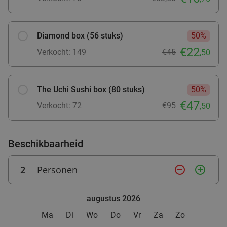
Barneveld
15 min.
directions_car
Verkocht: 14
€28
,95
Regulier
€16
,95
Diamond box (56 stuks)
50%
€22
Verkocht: 149
€45
,50
High Tea (1,5 uur) voor €25,50 p.p.
26%
The Uchi Sushi box (80 stuks)
50%
Orangerie Slot Zeist
€47
Zeist
15 min.
directions_car
Verkocht: 72
€95
,50
Verkocht: 5
€69
Regulier
€51
Beschikbaarheid
2
Personen
remove_circle_outline
add_circle_outline
3-gangen keuzediner bij La Delizia
32%
Morgen
Za
Zo
Di
Wo
augustus 2026
La Delizia
9.3
star
Ma
Di
Wo
Do
Vr
Za
Zo
Barneveld
15 min.
directions_car