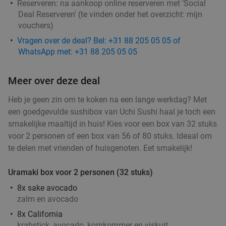
Reserveren:
na aankoop online reserveren met 'Social
Deal Reserveren' (te vinden onder het overzicht:
mijn
Morgen
Za
Zo
Di
Wo
vouchers
)
Grand Café Reyck
9.7
star
Vragen over de deal? Bel: +31 88 205 05 05 of
Doorn
16 min.
directions_car
WhatsApp met: +31 88 205 05 05
Verkocht: 287
€28
,85
Regulier
€18
,95
Meer over deze deal
Heb je geen zin om te koken na een lange werkdag? Met
een goedgevulde sushibox van Uchi Sushi haal je toch een
smakelijke maaltijd in huis! Kies voor een box van 32 stuks
Grieks 3-gangen keuzediner bij Griekse
36%
voor 2 personen of een box van 56 of 80 stuks. Ideaal om
Taverna Yamas
te delen met vrienden of huisgenoten. Eet smakelijk!
Zo
Uramaki box voor 2 personen (32 stuks)
Griekse Taverna Yamas
10.0
star
De Bilt
17 min.
directions_car
8x sake avocado
zalm en avocado
Verkocht: 98
€46
,30
Regulier
8x California
€29
,50
krabstick, avocado, komkommer en viskuit