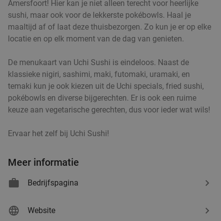
Amersfoort! Hier kan je niet alleen terecht voor heerlijke
sushi, maar ook voor de lekkerste pokébowls. Haal je
maaltijd af of laat deze thuisbezorgen. Zo kun je er op elke
3-gangendiner à la carte bij Café Dudok
24%
locatie en op elk moment van de dag van genieten.
Morgen
Za
Zo
Di
Wo
Café Dudok Hilversum
8.9
star
De menukaart van Uchi Sushi is eindeloos. Naast de
Hilversum
klassieke nigiri, sashimi, maki, futomaki, uramaki, en
18 min.
directions_car
temaki kun je ook kiezen uit de Uchi specials, fried sushi,
Verkocht: 34
€38
Regulier
pokébowls en diverse bijgerechten. Er is ook een ruime
€28
,95
keuze aan vegetarische gerechten, dus voor ieder wat wils!
Ervaar het zelf bij Uchi Sushi!
Italiaans 3-gangen keuzediner bij Casa Di
35%
Lorenza in hartje Hilversum
Meer informatie
Vandaag
Morgen
Za
Zo
Ma
Di
Wo
Bedrijfspagina
Casa Di Lorenza
9.3
star
Hilversum
18 min.
directions_car
Website
Verkocht: 378
€30
,70
Regulier