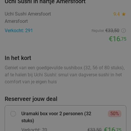
Uchi Sushi in hartje Amersfoort
food
food
Uchi Sushi Amersfoort
9.4
star
food
2-gangen keuzelunch bij Bij Lex
30%
Amersfoort
Verkocht: 291
€33,50
Regulier
Morgen
Za
Zo
€16
,75
food
Bij Lex
9.5
star
Zeist
15 min.
directions_car
In het kort
Verkocht: 26
€17
,10
Regulier
Geniet van een goedgevulde sushibox (32, 56 of 80 stuks),
€11
,95
af te halen bij Uchi Sushi: smul van dagverse sushi in het
comfort van je eigen huis
Reserveer jouw deal
High tea inclusief onbeperkt verse thee (1,5
41%
uur) bij Sophias Coffee
Uramaki box voor 2 personen (32
50%
Morgen
Za
Di
Wo
stuks)
Sophias Coffee
9.6
star
€16
Verkocht: 70
€33,50
,75