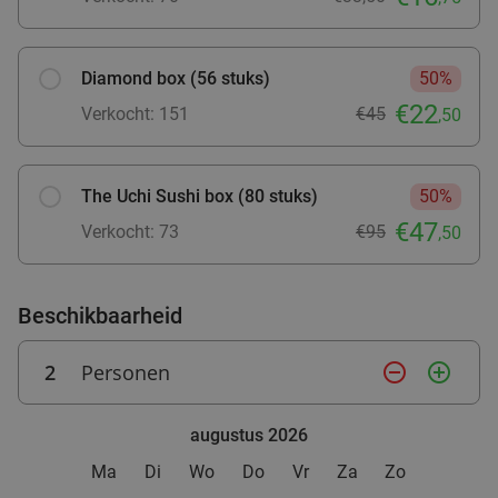
Zeist
15 min.
directions_car
Verkocht: 7
€69
Regulier
€51
Diamond box (56 stuks)
50%
€22
Verkocht: 151
€45
,50
3-gangen keuzediner bij La Delizia
32%
The Uchi Sushi box (80 stuks)
50%
Morgen
Wo
Do
Vr
Za
Zo
€47
Verkocht: 73
€95
,50
La Delizia
9.3
star
Barneveld
15 min.
directions_car
Verkocht: 163
€30
,65
Regulier
Beschikbaarheid
€20
,95
2
Personen
remove_circle_outline
add_circle_outline
Broodje naar keuze + koffie/thee of ijsje naar
38%
augustus 2026
keuze
Ma
Di
Wo
Do
Vr
Za
Zo
Morgen
Wo