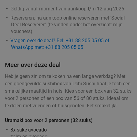
Grieks 3-gangen keuzediner bij Griekse
36%
Geldig vanaf moment van aankoop t/m 12 aug 2026
Taverna Yamas
Reserveren:
na aankoop online reserveren met 'Social
Deal Reserveren' (te vinden onder het overzicht:
mijn
Vr
Za
Zo
vouchers
)
Griekse Taverna Yamas
10.0
star
Vragen over de deal? Bel: +31 88 205 05 05 of
De Bilt
17 min.
directions_car
WhatsApp met: +31 88 205 05 05
Verkocht: 108
€46
,30
Regulier
€29
,50
Meer over deze deal
Heb je geen zin om te koken na een lange werkdag? Met
3-gangen keuzelunch bij Pomp 41
50%
een goedgevulde sushibox van Uchi Sushi haal je toch een
smakelijke maaltijd in huis! Kies voor een box van 32 stuks
voor 2 personen of een box van 56 of 80 stuks. Ideaal om
Vandaag
Morgen
te delen met vrienden of huisgenoten. Eet smakelijk!
Pomp 41
9.8
star
De Bilt
17 min.
directions_car
Uramaki box voor 2 personen (32 stuks)
Verkocht: 768
€29
,75
Regulier
8x sake avocado
€14
,95
zalm en avocado