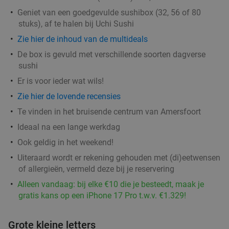
Vandaag
Wo
Do
Vr
Za
Zo
Geniet van een goedgevulde sushibox (32, 56 of 80
Il Miogirasole
8.9
star
stuks), af te halen bij Uchi Sushi
Barneveld
15 min.
directions_car
Zie hier de inhoud van de multideals
Verkocht: 16
€30
,25
Regulier
De box is gevuld met verschillende soorten dagverse
€19
sushi
,95
Er is voor ieder wat wils!
Zie hier de lovende recensies
Wandelarrangement + koffie met gebak + 2-
34%
gangenlunch bij Grand Café Reyck
Te vinden in het bruisende centrum van Amersfoort
Ideaal na een lange werkdag
Morgen
Wo
Do
Vr
Za
Zo
Ook geldig in het weekend!
Grand Café Reyck
9.7
star
Uiteraard wordt er rekening gehouden met (di)eetwensen
Doorn
16 min.
directions_car
of allergieën, vermeld deze bij je reservering
Verkocht: 292
€28
,85
Regulier
Alleen vandaag: bij elke €10 die je besteedt, maak je
€18
,95
gratis kans op een iPhone 17 Pro t.w.v. €1.329!
Grote kleine letters