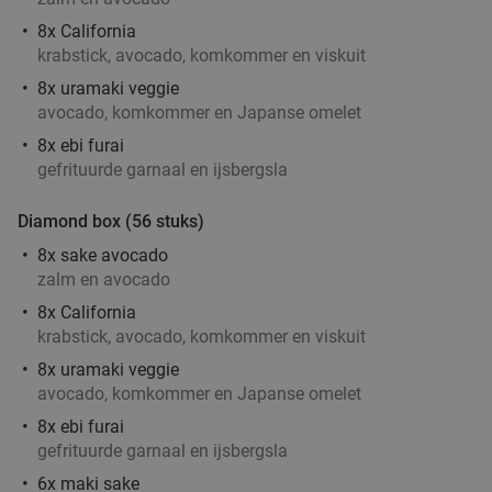
8x California
krabstick, avocado, komkommer en viskuit
8x uramaki veggie
Ontbijtbuffet (1,5 uur) of afternoon tea (2 uur)
19%
avocado, komkommer en Japanse omelet
in Hilversum
8x ebi furai
gefrituurde garnaal en ijsbergsla
Morgen
Wo
Do
Vr
Za
Zo
Amrâth Hotel Lapershoek Hilversum
8.6
star
Diamond box (56 stuks)
Hilversum
17 min.
directions_car
8x sake avocado
Verkocht: 124
€21
,50
Regulier
zalm en avocado
€17
,50
8x California
krabstick, avocado, komkommer en viskuit
8x uramaki veggie
Indonesische rijsttafel + meer bij Ron
29%
avocado, komkommer en Japanse omelet
Gastrobar Indonesia Laren
8x ebi furai
gefrituurde garnaal en ijsbergsla
Vandaag
Morgen
Wo
Do
Vr
Za
Zo
6x maki sake
Ron Gastrobar Indonesia Laren