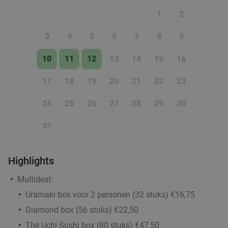
Barnies Barneveld
9.7
star
1
2
Barneveld
15 min.
directions_car
3
4
5
6
7
8
9
Verkocht: 414
€14
,45
Regulier
€8
,95
10
11
12
13
14
15
16
17
18
19
20
21
22
23
BBQ-pakket met vis
34%
24
25
26
27
28
29
30
Vandaag
Morgen
Wo
Do
Vr
Za
31
Barneveld Fish
9.9
star
Barneveld
15 min.
directions_car
Highlights
Verkocht: 14
€45
,65
Regulier
€29
,95
Multideal:
Uramaki box voor 2 personen (32 stuks) €16,75
Diamond box (56 stuks) €22,50
3-gangen keuzediner bij Il Miogirasole
34%
The Uchi Sushi box (80 stuks) €47,50