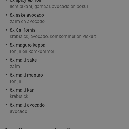
8x spicy ebi roll
licht pikant, garnaal, avocado en bosui
Za
Zo
8x sake avocado
Woods35
9.1
star
zalm en avocado
Hilversum
18 min.
directions_car
8x California
Verkocht: 44
€22
,50
Regulier
krabstick, avocado, komkommer en viskuit
€14
,50
8x maguro kappa
tonijn en komkommer
6x maki sake
High tea of tapasetagère bij Restaurant Rodaen
41%
zalm
6x maki maguro
tonijn
6x maki kani
Restaurant Rodaen
9.7
star
krabstick
Bunnik
18 min.
directions_car
6x maki avocado
Verkocht: 285
€16
,75
Regulier
avocado
€9
,95