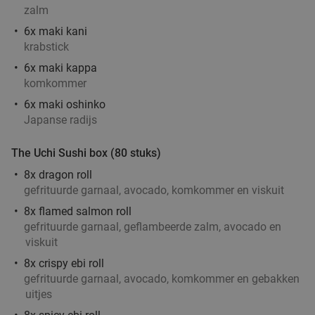
9.8
star
zalm
Laren
18 min.
directions_car
6x maki kani
Verkocht: 240
€51
,50
Regulier
krabstick
€36
,50
6x maki kappa
komkommer
6x maki oshinko
Italiaanse 3-gangen keuzelunch bij Restaurant
42%
Japanse radijs
Maximiliano
The Uchi Sushi box (80 stuks)
Morgen
Wo
Do
Vr
Za
Zo
8x dragon roll
Restaurant Maximiliano
9.8
star
gefrituurde garnaal, avocado, komkommer en viskuit
Laren
18 min.
directions_car
8x flamed salmon roll
Verkocht: 146
€41
,35
Regulier
gefrituurde garnaal, geflambeerde zalm, avocado en
€24
viskuit
8x crispy ebi roll
gefrituurde garnaal, avocado, komkommer en gebakken
Wandelarrangement bij Woods35
36%
uitjes