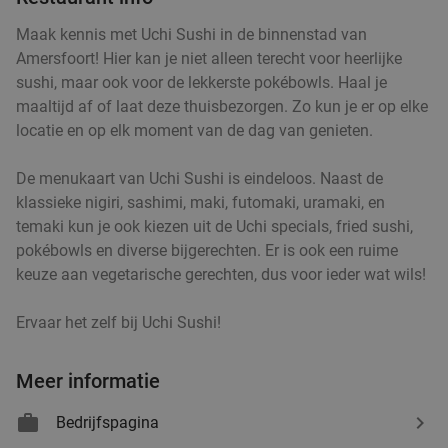
Maak kennis met Uchi Sushi in de binnenstad van
Amersfoort! Hier kan je niet alleen terecht voor heerlijke
Italiaans 3-gangen keuzediner bij Casa Di
35%
sushi, maar ook voor de lekkerste pokébowls. Haal je
Lorenza in hartje Hilversum
maaltijd af of laat deze thuisbezorgen. Zo kun je er op elke
Vandaag
Morgen
Wo
Do
Vr
Za
locatie en op elk moment van de dag van genieten.
Casa Di Lorenza
9.3
star
De menukaart van Uchi Sushi is eindeloos. Naast de
Hilversum
18 min.
directions_car
klassieke nigiri, sashimi, maki, futomaki, uramaki, en
Verkocht: 391
€30
,70
Regulier
temaki kun je ook kiezen uit de Uchi specials, fried sushi,
€19
,95
pokébowls en diverse bijgerechten. Er is ook een ruime
keuze aan vegetarische gerechten, dus voor ieder wat wils!
Ervaar het zelf bij Uchi Sushi!
Ethiopisch ontbijt, lunch of 2-gangendiner à la
45%
carte bij Ethiopian Kitchen
Meer informatie
Morgen
Wo
Do
Vr
Za
Zo
Ethiopian Kitchen
9.9
star
Bedrijfspagina
Hilversum
18 min.
directions_car