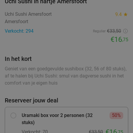
Uchi Sushi in hartje Amersfoort
Verkocht: 29
€17
,10
food
Regulier
food
€11
,95
Uchi Sushi Amersfoort
9.4
star
food
Amersfoort
Verkocht: 294
€33,50
Regulier
€16
,75
High tea inclusief onbeperkt verse thee (1,5
41%
food
uur) bij Sophias Coffee
In het kort
Morgen
Wo
Vr
Za
Sophias Coffee
Geniet van een goedgevulde sushibox (32, 56 of 80 stuks),
9.6
star
af te halen bij Uchi Sushi: smul van dagverse sushi in het
Barneveld
15 min.
directions_car
comfort van je eigen huis
Verkocht: 14
€28
,95
Regulier
€16
,95
Reserveer jouw deal
Uramaki box voor 2 personen (32
50%
High Tea (1,5 uur) voor €25,50 p.p.
26%
stuks)
Orangerie Slot Zeist
€16
Verkocht: 70
€33,50
,75