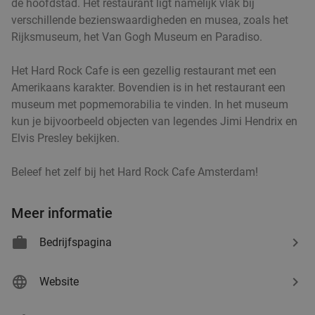
de hoofdstad. Het restaurant ligt namelijk vlak bij
Amstelveen
9 min.
directions_car
verschillende bezienswaardigheden en musea, zoals het
Verkocht: 415
€49
Regulier
Rijksmuseum, het Van Gogh Museum en Paradiso.
€36
,50
Het Hard Rock Cafe is een gezellig restaurant met een
Amerikaans karakter. Bovendien is in het restaurant een
museum met popmemorabilia te vinden. In het museum
All-You-Can-Eat Koreaanse BBQ + onbeperkt
21%
kun je bijvoorbeeld objecten van legendes Jimi Hendrix en
drinken (2 of 2,5 uur) bij Jinsang BBQ
Elvis Presley bekijken.
Amsterdam
Beleef het zelf bij het Hard Rock Cafe Amsterdam!
Vandaag
Morgen
Wo
Do
Vr
Jinsang BBQ Amsterdam
9.8
star
Meer informatie
Amsterdam
9 min.
directions_car
Verkocht: 2.681
€48
,50
Regulier
Bedrijfspagina
€38
,50
Website
3-gangendiner à la carte bij Hof van Oostzaan