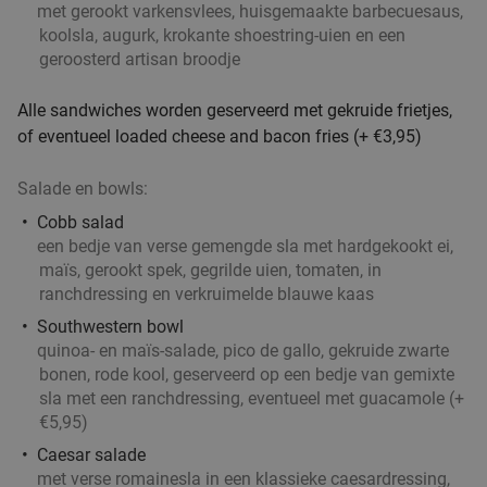
met gerookt varkensvlees, huisgemaakte barbecuesaus,
Do
Vr
Za
koolsla, augurk, krokante shoestring-uien en een
Vascobelo Stadionplein
9.9
star
geroosterd artisan broodje
Amsterdam
4 min.
directions_car
Alle sandwiches worden geserveerd met gekruide frietjes,
Verkocht: 18
€27
,50
Regulier
of eventueel loaded cheese and bacon fries (+ €3,95)
€19
,75
Salade en bowls:
Cobb salad
4-gangen keuzediner bij De Beren
46%
een bedje van verse gemengde sla met hardgekookt ei,
Vandaag
Morgen
Di
Wo
Do
Vr
Za
maïs, gerookt spek, gegrilde uien, tomaten, in
ranchdressing en verkruimelde blauwe kaas
De Beren Amsterdam-Noord
9.2
star
Southwestern bowl
Amsterdam
4 min.
directions_car
quinoa- en maïs-salade, pico de gallo, gekruide zwarte
Verkocht: 1.732
€47
,70
Regulier
bonen, rode kool, geserveerd op een bedje van gemixte
€25
,95
sla met een ranchdressing, eventueel met guacamole (+
€5,95)
Caesar salade
met verse romainesla in een klassieke caesardressing,
High tea in Amsterdam