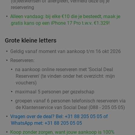
Indiaas 4-gangendiner + drankje naar keuze in
(di)eetwensen of allergieën, vermeld deze bij je
42%
reservering
Amsterdam
Alleen vandaag: bij elke €10 die je besteedt, maak je
Vandaag
Morgen
Di
Wo
Do
Vr
Za
gratis kans op een iPhone 17 Pro t.w.v. €1.329!
The Tandoor Company
Amsterdam
3 min.
directions_car
Grote kleine letters
Verkocht: 40
€69
Regulier
Geldig vanaf moment van aankoop t/m 16 okt 2026
€39
,95
Reserveren:
na aankoop online reserveren met 'Social Deal
Reserveren' (te vinden onder het overzicht:
mijn
3-gangendiner in Amsterdam
38%
vouchers
)
Vandaag
Di
Wo
Do
Vr
Za
maximaal 5 personen per gezelschap
The Maison
groepen vanaf 6 personen telefonisch reserveren via
Amsterdam
3 min.
directions_car
de Klantenservice van Social Deal (088 - 205 05 05)
Verkocht: 12
€32
,85
Vragen over de deal? Bel: +31 88 205 05 05 of
Regulier
€20
WhatsApp met: +31 88 205 05 05
,50
Koop zonder zorgen, want jouw aankoop is 100%