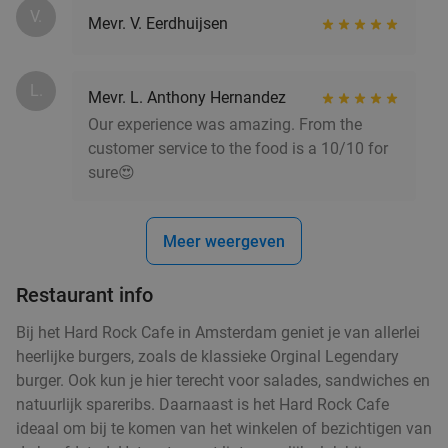
Verkocht: 327
€30
Regulier
V.
Mevr. V. Eerdhuijsen
€19
,95
L.
Mevr. L. Anthony Hernandez
Thais 2-gangendiner voor afhaal in Landsmeer
35%
Our experience was amazing. From the
Vandaag
Di
Wo
Do
Vr
customer service to the food is a 10/10 for
sure😍
Thai Ubon Landsmeer
9.8
star
Landsmeer
7 min.
directions_car
Verkocht: 84
€25
,55
Regulier
Meer weergeven
€16
,50
Restaurant info
Bij het Hard Rock Cafe in Amsterdam geniet je van allerlei
Indonesische rijsttafel + meer bij Ron
26%
heerlijke burgers, zoals de klassieke Orginal Legendary
Gastrobar Indonesia Ouderkerk aan de Amstel
burger. Ook kun je hier terecht voor salades, sandwiches en
natuurlijk spareribs. Daarnaast is het Hard Rock Cafe
Vandaag
Morgen
Di
Wo
Do
Vr
Za
ideaal om bij te komen van het winkelen of bezichtigen van
Ron Gastrobar Indonesia
9.7
star