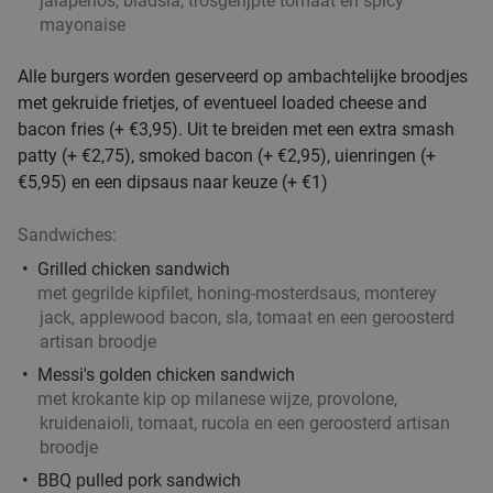
jalapeños, bladsla, trosgerijpte tomaat en spicy
Di
Wo
Do
Vr
Za
mayonaise
Brasserie The Scene
Amsterdam
4 min.
directions_car
Alle burgers worden geserveerd op ambachtelijke broodjes
Verkocht: 3
€51
,20
met gekruide frietjes, of eventueel loaded cheese and
Regulier
€32
bacon fries (+ €3,95). Uit te breiden met een extra smash
,50
patty (+ €2,75), smoked bacon (+ €2,95), uienringen (+
€5,95) en een dipsaus naar keuze (+ €1)
Rondvaart (75 min) + onbeperkt pannenkoeken
30%
Sandwiches:
op De Pannenkoekenboot
Grilled chicken sandwich
De Pannenkoekenboot
9.2
star
met gegrilde kipfilet, honing-mosterdsaus, monterey
Amsterdam
4 min.
directions_car
jack, applewood bacon, sla, tomaat en een geroosterd
artisan broodje
Verkocht: 4.618
€29
,50
Regulier
Messi's golden chicken sandwich
€20
,75
met krokante kip op milanese wijze, provolone,
kruidenaioli, tomaat, rucola en een geroosterd artisan
broodje
High tea in Amsterdam-Zuid
28%
BBQ pulled pork sandwich