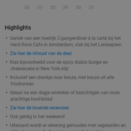
Vandaag
Morgen
Di
Wo
Do
Vr
Za
26
27
28
29
30
31
Renato's Spaarndammerbuurt
9.9
star
Amsterdam
3 min.
directions_car
Highlights
Verkocht: 582
€24
,95
Regulier
Geniet van een heerlijk 2-gangendiner à la carte bij het
€14
,50
Hard Rock Cafe in Amsterdam, vlak bij het Leidseplein
Zie
hier
de inhoud van de deal
Kies bijvoorbeeld voor de spicy diablo burger en
Kaasfondue bij Fondue & Fondue
25%
cheesecake in New York-stijl
Vandaag
Morgen
Di
Do
Vr
Za
Inclusief een drankje naar keuze, met keuze uit alle
Fondue & Fondue
9.4
star
frisdranken
Amsterdam
3 min.
directions_car
Ideaal na een dagje winkelen of bezichtigen van onze
prachtige hoofdstad
Verkocht: 697
€20
Regulier
€14
Zie hier de lovende recensies
,99
Ook geldig in het weekend!
Uiteraard wordt er rekening gehouden met vegetariërs en