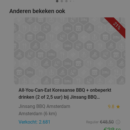
Anderen bekeken ook
High cello of high cocktail + borrelplank bij
55%
21%
Pizzeria Tarantella
Vandaag
Morgen
Di
Do
Vr
Za
Ristorante Tarantella Zaandam
7.4
star
Zaandam
10 min.
directions_car
Verkocht: 131
€33
Regulier
€14
,95
favorite_border
All-You-Can-Eat Koreaanse BBQ + onbeperkt
3-gangen keuzediner bij Novels
39%
drinken (2 of 2,5 uur) bij Jinsang BBQ
Amsterdam
Jinsang BBQ Amsterdam
9.8
star
Vandaag
Morgen
Di
Wo
Do
Vr
Za
Amsterdam (6 km)
Novels
9.1
star
Verkocht: 2.681
€48
,50
Regulier
Zaandam
10 min.
directions_car