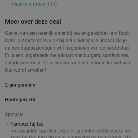
verzekerd (meer info)
2-gangendiner à la carte bij Happy Italy
35%
Meer over deze deal
Amsterdam
Vandaag
Morgen
Di
Wo
Do
Vr
Za
Geniet van een heerlijk diner bij het enige echte Hard Rock
Cafe in Amsterdam, vlak bij het Leidseplein. Ideaal als je
Happy Italy Amsterdam
8.9
star
na een dag bezichtigen wilt nagenieten van de hoofdstad.
Amsterdam
3 min.
directions_car
Er is een uitgebreide menukaart met burgers, sandwiches,
Verkocht: 728
€20
Regulier
salades en meer. Zo is er gegarandeerd voor ieder wat wils.
€12
,95
Dat wordt smullen!
2-gangendiner
Burger + friet + saus + drankje om af te halen
52%
Hoofdgerecht
in hartje Amsterdam
Vandaag
Morgen
Do
Vr
Za
Specials:
Braai Vondelpark
8.8
star
Famous fajitas
Amsterdam
4 min.
directions_car
met gegrilde kip, steak, duo of groenten en klassieke tex-
mex fajita’s, pico de gallo, queso fresco, guacamole, sla,