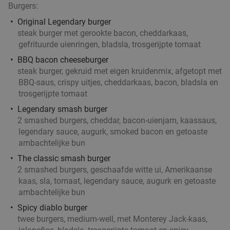
Burgers:
Anne&Max Amsterdam Zuid
9.4
star
Original Legendary burger
Amsterdam
4 min.
directions_car
steak burger met gerookte bacon, cheddarkaas,
Verkocht: 295
€27
,50
Regulier
gefrituurde uienringen, bladsla, trosgerijpte tomaat
€19
,50
BBQ bacon cheeseburger
steak burger, gekruid met eigen kruidenmix, afgetopt met
BBQ-saus, crispy uitjes, cheddarkaas, bacon, bladsla en
1, 2, 3 of 4 maaltijdboxen van HelloFresh België
52%
trosgerijpte tomaat
Legendary smash burger
HelloFresh
2 smashed burgers, cheddar, bacon-uienjam, kaassaus,
7.2
star
legendary sauce, augurk, smoked bacon en getoaste
Amsterdam
4 min.
directions_car
ambachtelijke bun
Verkocht: 188
€49
,99
Regulier
The classic smash burger
€23
,99
2 smashed burgers, geschaafde witte ui, Amerikaanse
kaas, sla, tomaat, legendary sauce, augurk en getoaste
ambachtelijke bun
Spicy diablo burger
3-gangen keuzediner
37%
twee burgers, medium-well, met Monterey Jack-kaas,