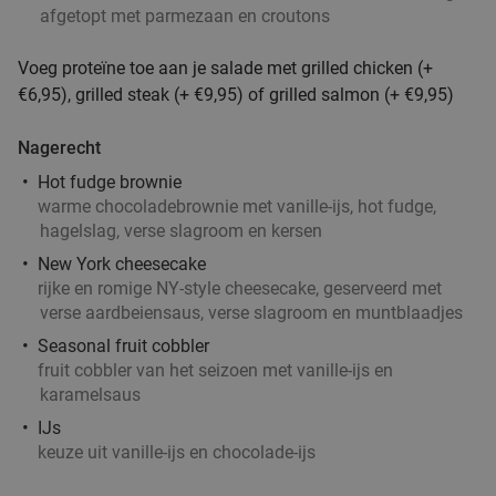
28%
afgetopt met parmezaan en croutons
Morgen
Di
Wo
Do
Vr
Za
Voeg proteïne toe aan je salade met grilled chicken (+
Vascobelo Berghaus
€6,95), grilled steak (+ €9,95) of grilled salmon (+ €9,95)
Amsterdam
5 min.
directions_car
Verkocht: 9
€27
,50
Regulier
Nagerecht
€19
,75
Hot fudge brownie
warme chocoladebrownie met vanille-ijs, hot fudge,
hagelslag, verse slagroom en kersen
3-gangen keuzediner in Amsterdam
30%
New York cheesecake
rijke en romige NY-style cheesecake, geserveerd met
Vandaag
Di
Wo
Do
Vr
Za
verse aardbeiensaus, verse slagroom en muntblaadjes
Clubhouse West
Seasonal fruit cobbler
Amsterdam
5 min.
directions_car
fruit cobbler van het seizoen met vanille-ijs en
karamelsaus
Verkocht: 14
€32
,70
Regulier
€22
IJs
,95
keuze uit vanille-ijs en chocolade-ijs