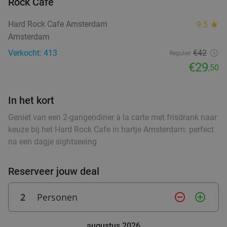
Turks 2-gangen keuzediner voor afhaal in
Rock Cafe
36%
Amsterdam
Hard Rock Cafe Amsterdam
9.5
star
Vandaag
Morgen
Di
Wo
Do
Vr
Za
Amsterdam
Farketmez Restaurant
9.8
star
Verkocht: 413
€42
Regulier
Amsterdam
2 min.
directions_car
€29
,50
Verkocht: 19
€20
,20
Regulier
€12
,95
In het kort
food
Geniet van een 2-gangendiner à la carte met frisdrank naar
3-gangen keuzediner bij Braai Westerpark
40%
keuze bij het Hard Rock Cafe in hartje Amsterdam: perfect
food
na een dagje sightseeing
Vandaag
Morgen
Di
Wo
Do
Vr
Za
Reserveer jouw deal
Braai Westerpark
9.7
star
Amsterdam
3 min.
directions_car
2
Personen
remove_circle_outline
add_circle_outline
Verkocht: 437
€41
,55
Regulier
€24
,95
augustus 2026