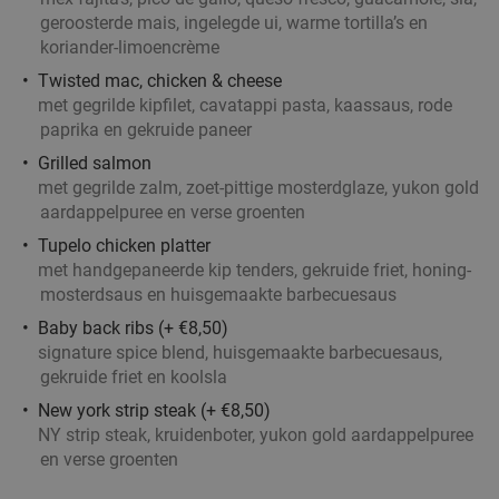
Verkocht: 216
€25
Regulier
geroosterde mais, ingelegde ui, warme tortilla’s en
€11
,95
koriander-limoencrème
Twisted mac, chicken & cheese
met gegrilde kipfilet, cavatappi pasta, kaassaus, rode
3-gangenlunch à la carte bij Michelinster-
paprika en gekruide paneer
26%
restaurant Ron Gastrobar
Grilled salmon
met gegrilde zalm, zoet-pittige mosterdglaze, yukon gold
Vandaag
Morgen
Di
Wo
Do
Za
aardappelpuree en verse groenten
Ron Gastrobar
9.6
star
Tupelo chicken platter
Amsterdam
4 min.
directions_car
met handgepaneerde kip tenders, gekruide friet, honing-
mosterdsaus en huisgemaakte barbecuesaus
Verkocht: 94
€66
,65
Regulier
€49
Baby back ribs (+ €8,50)
,50
signature spice blend, huisgemaakte barbecuesaus,
gekruide friet en koolsla
New york strip steak (+ €8,50)
High tea incl. onbeperkt thee bij Anne&Max
29%
NY strip steak, kruidenboter, yukon gold aardappelpuree
Amsterdam Zuid
en verse groenten
Morgen
Di
Wo
Do
Vr
Za