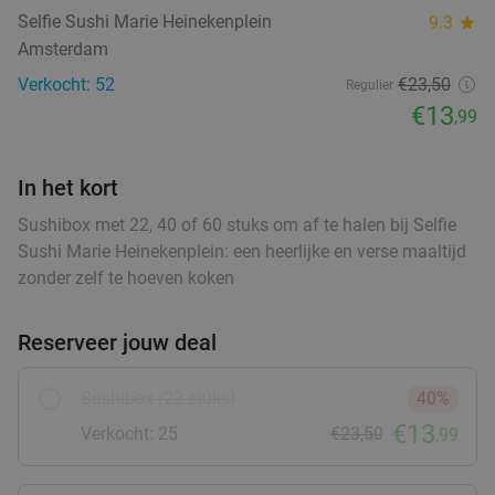
Turks 2-gangen keuzediner voor afhaal in
36%
Selfie Sushi Marie Heinekenplein
9.3
star
Amsterdam
Amsterdam
Vandaag
Morgen
Ma
Di
Wo
Do
Vr
Verkocht: 52
€23
,50
Regulier
Farketmez Restaurant
9.8
star
€13
,99
Amsterdam
2 min.
directions_car
Verkocht: 19
€20
,20
Regulier
In het kort
€12
,95
Sushibox met 22, 40 of 60 stuks om af te halen bij Selfie
food
Sushi Marie Heinekenplein: een heerlijke en verse maaltijd
3-gangen keuzediner bij Braai Westerpark
40%
zonder zelf te hoeven koken
food
Vandaag
Morgen
Ma
Di
Wo
Do
Vr
Reserveer jouw deal
Braai Westerpark
9.7
star
Sushibox (22 stuks)
40%
Amsterdam
3 min.
directions_car
€13
Verkocht: 25
€23,50
,99
Verkocht: 437
€41
,55
Regulier
€24
,95