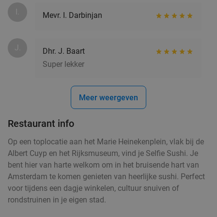
Anne&Max Amsterdam Zuid
9.4
star
I.
Mevr. I. Darbinjan
Amsterdam
4 min.
directions_car
Verkocht: 295
€27
,50
Regulier
J.
€19
Dhr. J. Baart
,50
Super lekker
1, 2, 3 of 4 maaltijdboxen van HelloFresh België
52%
Meer weergeven
HelloFresh
7.2
star
Restaurant info
Amsterdam
4 min.
directions_car
Verkocht: 188
€49
,99
Op een toplocatie aan het Marie Heinekenplein, vlak bij de
Regulier
€23
Albert Cuyp en het Rijksmuseum, vind je Selfie Sushi. Je
,99
bent hier van harte welkom om in het bruisende hart van
Amsterdam te komen genieten van heerlijke sushi. Perfect
voor tijdens een dagje winkelen, cultuur snuiven of
rondstruinen in je eigen stad.
3-gangen keuzediner
37%