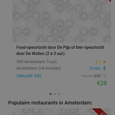
28%
Ma
Di
Wo
Do
Vr
Vascobelo Berghaus
Amsterdam
5 min.
directions_car
Verkocht: 9
€27
,50
Regulier
favorite_border
€19
,75
Food-speurtocht door De Pijp of bier-speurtocht
door De Wallen (2 à 3 uur)
3-gangen keuzediner in Amsterdam
30%
360 Amsterdam Tours
9.1
star
Amsterdam (+4 locaties)
0 min.
directions_walk
Morgen
Di
Wo
Do
Vr
Verkocht: 542
€35
Regulier
Clubhouse West
€28
Amsterdam
5 min.
directions_car
Verkocht: 14
€32
,70
Regulier
€22
,95
Populaire restaurants in Amsterdam: