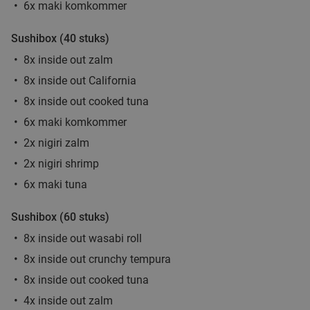
6x maki komkommer
2-gangendiner à la carte bij Happy Italy
35%
Sushibox (40 stuks)
Amsterdam
8x inside out zalm
Vandaag
Morgen
Ma
Di
Wo
Do
Vr
8x inside out California
Happy Italy Amsterdam
8.9
star
8x inside out cooked tuna
Amsterdam
3 min.
directions_car
6x maki komkommer
Verkocht: 726
€20
Regulier
2x nigiri zalm
€12
,95
2x nigiri shrimp
6x maki tuna
Burger + friet + saus + drankje om af te halen
52%
Sushibox (60 stuks)
in hartje Amsterdam
8x inside out wasabi roll
Vandaag
Morgen
Ma
Do
Vr
8x inside out crunchy tempura
Braai Vondelpark
8.8
star
8x inside out cooked tuna
Amsterdam
4 min.
directions_car
4x inside out zalm