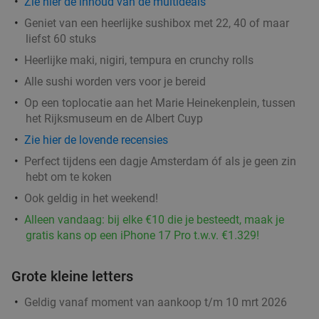
Zie hier de inhoud van de multideals
Morgen
Ma
Di
Wo
Do
Vr
Geniet van een heerlijke sushibox met 22, 40 of maar
Renato's Spaarndammerbuurt
9.9
star
liefst 60 stuks
Amsterdam
3 min.
directions_car
Heerlijke maki, nigiri, tempura en crunchy rolls
Verkocht: 582
€24
,95
Regulier
Alle sushi worden vers voor je bereid
€14
,50
Op een toplocatie aan het Marie Heinekenplein, tussen
het Rijksmuseum en de Albert Cuyp
Zie hier de lovende recensies
Kaasfondue bij Fondue & Fondue
25%
Perfect tijdens een dagje Amsterdam óf als je geen zin
hebt om te koken
Vandaag
Morgen
Ma
Di
Do
Vr
Ook geldig in het weekend!
Fondue & Fondue
9.4
star
Alleen vandaag: bij elke €10 die je besteedt, maak je
Amsterdam
3 min.
directions_car
gratis kans op een iPhone 17 Pro t.w.v. €1.329!
Verkocht: 695
€20
Regulier
€14
,99
Grote kleine letters
Geldig vanaf moment van aankoop t/m 10 mrt 2026