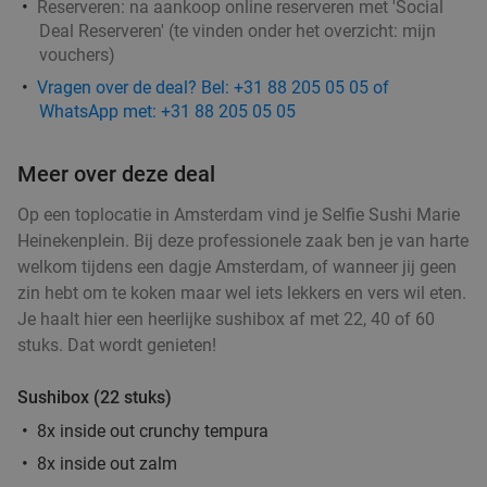
Indiaas 4-gangendiner + drankje naar keuze in
42%
Reserveren:
na aankoop online reserveren met 'Social
Deal Reserveren' (te vinden onder het overzicht:
mijn
Amsterdam
vouchers
)
Vandaag
Morgen
Ma
Di
Wo
Do
Vr
Vragen over de deal? Bel: +31 88 205 05 05 of
The Tandoor Company
WhatsApp met: +31 88 205 05 05
Amsterdam
3 min.
directions_car
Verkocht: 40
€69
Regulier
Meer over deze deal
€39
,95
Op een toplocatie in Amsterdam vind je Selfie Sushi Marie
Heinekenplein. Bij deze professionele zaak ben je van harte
welkom tijdens een dagje Amsterdam, of wanneer jij geen
3-gangendiner in Amsterdam
38%
zin hebt om te koken maar wel iets lekkers en vers wil eten.
Je haalt hier een heerlijke sushibox af met 22, 40 of 60
Vandaag
Morgen
Di
Wo
Do
Vr
stuks. Dat wordt genieten!
The Maison
Amsterdam
3 min.
directions_car
Sushibox (22 stuks)
Verkocht: 10
€32
,85
Regulier
8x inside out crunchy tempura
€20
,50
8x inside out zalm