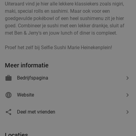
Vandaag
Di
Wo
Do
Vr
Uiteraard vind je hier alle lekkere klassiekers zoals nigiri,
Brasserie The Scene
maki, special rolls en sashimi. Maar ook voor een
Amsterdam
4 min.
directions_car
goedgevulde pokébowl of een heel sushimenu zit je hier
goed. Combineer je sushi met een lekker drankje, sluit af
Verkocht: 3
€51
,20
Regulier
met Ben & Jerry's en jouw lunch of diner is compleet.
€32
,50
Proef het zelf bij Selfie Sushi Marie Heinekenplein!
Rondvaart (75 min) + onbeperkt pannenkoeken
30%
Meer informatie
op De Pannenkoekenboot
Bedrijfspagina
De Pannenkoekenboot
9.2
star
Amsterdam
4 min.
directions_car
Website
Verkocht: 4.553
€29
,50
Regulier
€20
,75
Deel met vrienden
High tea in Amsterdam-Zuid
28%
Locaties