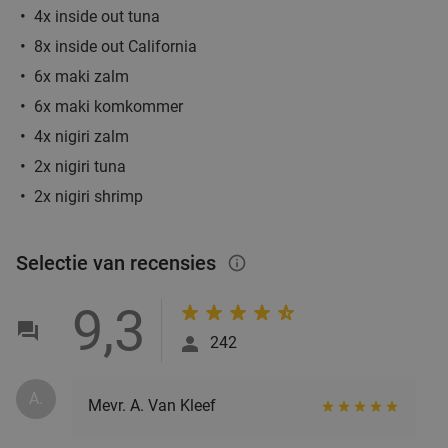
Verkocht: 216
€25
Regulier
4x inside out tuna
€11
,95
8x inside out California
6x maki zalm
6x maki komkommer
3-gangenlunch à la carte bij Michelinster-
26%
4x nigiri zalm
restaurant Ron Gastrobar
2x nigiri tuna
Morgen
Ma
Di
Wo
Do
2x nigiri shrimp
Ron Gastrobar
9.6
star
Amsterdam
4 min.
directions_car
Selectie van recensies
info_outlined
Verkocht: 94
€66
,65
Regulier
€49
,50
9,3
242
High tea incl. onbeperkt thee bij Anne&Max
29%
A.
Amsterdam Zuid
Mevr. A. Van Kleef
Morgen
Ma
Di
Wo
Do
Vr