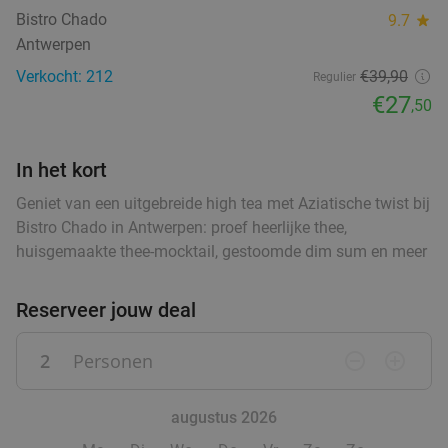
food
3-gangendiner à la carte bij Sri Asia
34%
Bistro Chado
9.7
star
food
food
food
food
Vandaag
Morgen
Ma
Wo
Do
Vr
Antwerpen
food
food
food
Sri Asia
9.3
star
Verkocht: 212
€39
,90
Regulier
Antwerpen
3 min.
directions_car
€27
,50
Verkocht: 122
€30
,25
Regulier
€19
,90
In het kort
Geniet van een uitgebreide high tea met Aziatische twist bij
Bistro Chado in Antwerpen: proef heerlijke thee,
Uitgebreid ontbijtbuffet bij Radisson Hotel
30%
huisgemaakte thee-mocktail, gestoomde dim sum en meer
Antwerp Berchem
Di
Wo
Do
Vr
Reserveer jouw deal
Radisson Hotel Antwerp Berchem
9.6
star
food
Antwerpen
2
Personen
remove_circle_outline
add_circle_outline
3 min.
directions_car
Verkocht: 1.750
€22
Regulier
€15
augustus 2026
food
,50