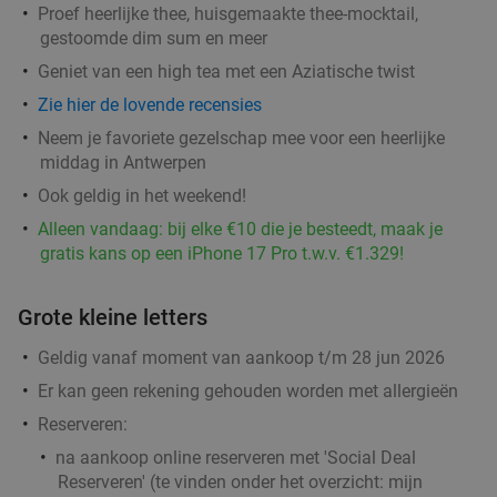
Proef heerlijke thee, huisgemaakte thee-mocktail,
gestoomde dim sum en meer
Geniet van een high tea met een Aziatische twist
2- of 3-gangenlunch of -diner à la carte bij
31%
Zie hier de lovende recensies
Brasserie Woods
Neem je favoriete gezelschap mee voor een heerlijke
Vandaag
Morgen
Di
Wo
Do
Vr
middag in Antwerpen
Brasserie Woods
9.4
star
Ook geldig in het weekend!
Antwerpen
4 min.
directions_car
Alleen vandaag: bij elke €10 die je besteedt, maak je
Verkocht: 330
€47
Regulier
gratis kans op een iPhone 17 Pro t.w.v. €1.329!
€32
,50
Grote kleine letters
Turks 3-gangen keuzediner + drankje naar keuze
33%
Geldig vanaf moment van aankoop t/m 28 jun 2026
bij MADO in Antwerpen
Er kan geen rekening gehouden worden met allergieën
Vandaag
Morgen
Ma
Di
Wo
Do
Vr
Reserveren:
MADO Antwerpen
9.8
star
na aankoop online reserveren met 'Social Deal
Antwerpen
4 min.
directions_car
Reserveren' (te vinden onder het overzicht:
mijn