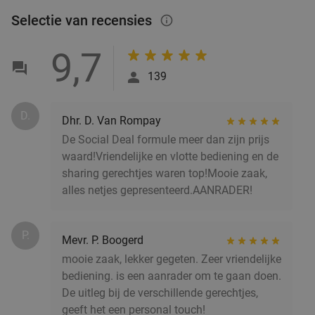
32%
Selectie van recensies
Vandaag
Ma
Di
Wo
Do
Vr
info_outlined
Brasserie Het Rooi
9.7
star
9,7
Antwerpen
4 min.
directions_car
139
Verkocht: 162
€14
,50
Regulier
€9
,85
D.
Dhr. D. Van Rompay
De Social Deal formule meer dan zijn prijs
waard!Vriendelijke en vlotte bediening en de
2-gangenlunch of 3-gangendiner à la carte
27%
sharing gerechtjes waren top!Mooie zaak,
Di
Wo
Do
Vr
alles netjes gepresenteerd.AANRADER!
Da Fellini
9.9
star
Antwerpen
5 min.
directions_car
P.
Mevr. P. Boogerd
Verkocht: 408
€45
,10
Regulier
mooie zaak, lekker gegeten. Zeer vriendelijke
€32
,90
bediening. is een aanrader om te gaan doen.
De uitleg bij de verschillende gerechtjes,
geeft het een personal touch!
Grieks 3-gangenlunch of -diner à la carte