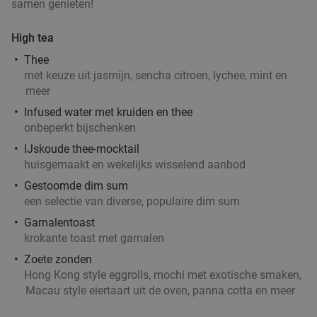
samen genieten!
Antwerpen
4 min.
directions_car
High tea
Verkocht: 30
€35
Regulier
€19
Thee
,50
met keuze uit jasmijn, sencha citroen, lychee, mint en
meer
Infused water met kruiden en thee
onbeperkt bijschenken
3-gangendiner of -lunch à la carte bij
29%
Distelhoek
IJskoude thee-mocktail
huisgemaakt en wekelijks wisselend aanbod
Vandaag
Morgen
Di
Wo
Do
Vr
Gestoomde dim sum
Distelhoek
9.4
star
een selectie van diverse, populaire dim sum
Merksem
4 min.
directions_car
Garnalentoast
Verkocht: 1.122
€45
,80
Regulier
krokante toast met garnalen
€32
,50
Zoete zonden
Hong Kong style eggrolls, mochi met exotische smaken,
Macau style eiertaart uit de oven, panna cotta en meer
Uitgebreid ontbijt bij Brasserie Het Rooi