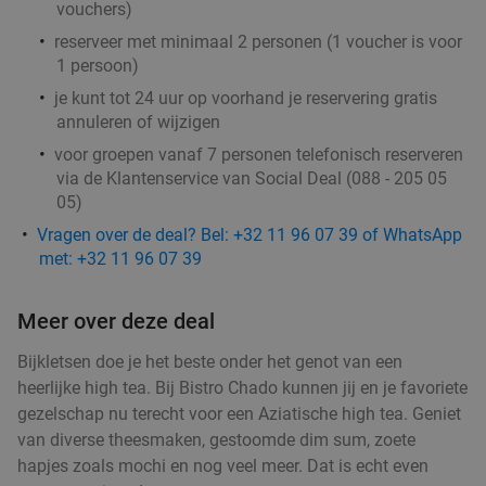
vouchers
)
Verkocht: 224
€44
,35
Regulier
reserveer met minimaal 2 personen (1 voucher is voor
€29
,90
1 persoon)
je kunt tot 24 uur op voorhand je reservering gratis
annuleren of wijzigen
Steengrill + halve fles wijn of water + dessert +
29%
voor groepen vanaf 7 personen telefonisch reserveren
via de Klantenservice van Social Deal (088 - 205 05
2 uur bowlen
05)
Bowling Stones Antwerpen
10.0
star
Vragen over de deal? Bel: +32 11 96 07 39 of WhatsApp
Antwerpen
4 min.
directions_car
met: +32 11 96 07 39
Verkocht: 121
€55
Regulier
€39
Meer over deze deal
Bijkletsen doe je het beste onder het genot van een
All-You-Can-Eat-spareribdiner + dessert van de
44%
heerlijke high tea. Bij Bistro Chado kunnen jij en je favoriete
chef bij Dinner Time in Antwerpen
gezelschap nu terecht voor een Aziatische high tea. Geniet
van diverse theesmaken, gestoomde dim sum, zoete
Morgen
Ma
Di
Wo
Do
Vr
hapjes zoals mochi en nog veel meer. Dat is echt even
Dinner Time
9.2
star