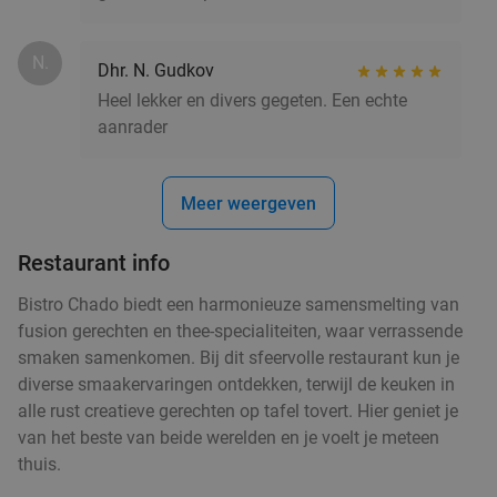
34%
Vandaag
Morgen
Di
Wo
N.
Dhr. N. Gudkov
Galini Grieks Restaurant
9.6
star
Heel lekker en divers gegeten. Een echte
Antwerpen
5 min.
directions_car
aanrader
Verkocht: 379
€38
Regulier
€24
,90
Meer weergeven
Restaurant info
3-gangendiner of -lunch à la carte bij Boëna
26%
Bistro Chado biedt een harmonieuze samensmelting van
fusion gerechten en thee-specialiteiten, waar verrassende
Vandaag
Morgen
Ma
Wo
Do
Vr
smaken samenkomen. Bij dit sfeervolle restaurant kun je
Boëna
9.2
star
diverse smaakervaringen ontdekken, terwijl de keuken in
Antwerpen
5 min.
directions_car
alle rust creatieve gerechten op tafel tovert. ​Hier geniet je
Verkocht: 75
€53
,85
van het beste van beide werelden en je voelt je meteen
Regulier
€39
thuis.
,90