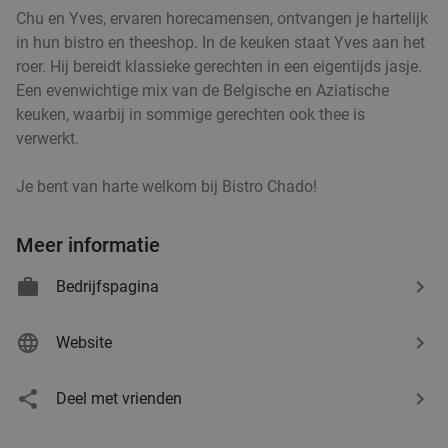
Chu en Yves, ervaren horecamensen, ontvangen je hartelijk
in hun bistro en theeshop. In de keuken staat Yves aan het
Chinese rijsttafel
29%
roer. Hij bereidt klassieke gerechten in een eigentijds jasje.
Ma
Di
Do
Vr
Een evenwichtige mix van de Belgische en Aziatische
keuken, waarbij in sommige gerechten ook thee is
Swatow Restaurant
9.4
star
verwerkt.
Deurne
5 min.
directions_car
Verkocht: 243
€28
Regulier
Je bent van harte welkom bij Bistro Chado!
€19
,90
Meer informatie
3-gangendiner à la carte + glaasje ouzo bij
Bedrijfspagina
38%
Cyprus
Website
Vandaag
Morgen
Wo
Do
Vr
Grieks Restaurant Cyprus
9.2
star
Deel met vrienden
Schoten
5 min.
directions_car
Verkocht: 299
€39
,75
Regulier