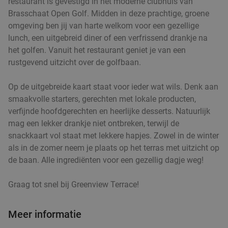
€21
restaurant is gevestigd in het moderne clubhuis van
,90
Brasschaat Open Golf. Midden in deze prachtige, groene
omgeving ben jij van harte welkom voor een gezellige
Italiaans 2-gangen keuzediner bij Restaurant
33%
lunch, een uitgebreid diner of een verfrissend drankje na
Antonio in hartje Antwerpen
het golfen. Vanuit het restaurant geniet je van een
rustgevend uitzicht over de golfbaan.
Morgen
Di
Wo
Do
Restaurant Antonio
8.3
star
Op de uitgebreide kaart staat voor ieder wat wils. Denk aan
Antwerpen
2 min.
directions_walk
smaakvolle starters, gerechten met lokale producten,
verfijnde hoofdgerechten en heerlijke desserts. Natuurlijk
Verkocht: 157
€26
Regulier
mag een lekker drankje niet ontbreken, terwijl de
€17
,50
snackkaart vol staat met lekkere hapjes. Zowel in de winter
als in de zomer neem je plaats op het terras met uitzicht op
de baan. Alle ingrediënten voor een gezellig dagje weg!
Libanese shared lunch of -diner van de chef bij
40%
Graag tot snel bij Greenview Terrace!
Libanezza
Vandaag
Morgen
Wo
Do
Vr
Za
Meer informatie
Libanezza
9.1
star