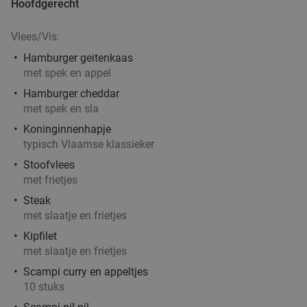
€29
Hoofdgerecht
,90
Vlees/Vis:
2-gangen keuzediner bij Bella Capri
32%
Hamburger geitenkaas
met spek en appel
Vandaag
Morgen
Wo
Do
Vr
Za
Hamburger cheddar
met spek en sla
Bella Capri
8.5
star
Koninginnenhapje
Antwerpen
1 min.
directions_walk
typisch Vlaamse klassieker
Verkocht: 362
€30
Regulier
Stoofvlees
€20
,50
met frietjes
Steak
met slaatje en frietjes
Braziliaanse All-You-Can-Eat (2,5 uur) +
37%
Kipfilet
met slaatje en frietjes
cocktail + nagerecht bij Paco Rodizio
Scampi curry en appeltjes
Vandaag
Wo
Do
10 stuks
Paco Rodizio
8.9
star