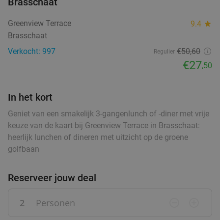
Brasschaat
Greenview Terrace
9.4
star
Brasschaat
Verkocht: 997
€50
,60
Regulier
€27
,50
In het kort
Geniet van een smakelijk 3-gangenlunch of -diner met vrije
keuze van de kaart bij Greenview Terrace in Brasschaat:
heerlijk lunchen of dineren met uitzicht op de groene
golfbaan
Reserveer jouw deal
2
Personen
remove_circle_outline
add_circle_outline