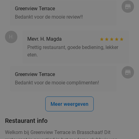
3-gangen keuzediner bij Sabatino in hartje
38%
Greenview Terrace
Antwerpen
Bedankt voor de mooie review!!
Vandaag
Morgen
Di
Wo
Do
Vr
Sabatino
9.1
star
H.
Antwerpen
2 min.
directions_walk
Mevr. H. Magda
Prettig restaurant, goede bediening, lekker
Verkocht: 594
€48
,80
Regulier
eten.
€30
,20
Greenview Terrace
Bedankt voor de mooie complimenten!
1 kg Zeeuwse mosselen + friet en saus bij
29%
S'Dijck
Vandaag
Morgen
Di
Wo
Do
Vr
Meer weergeven
S'Dijck
9.4
star
Restaurant info
Antwerpen
2 min.
directions_walk
Verkocht: 223
€31
Welkom bij Greenview Terrace in Brasschaat! Dit
Regulier