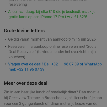
Morgen
Di
Wo
Do
reservering
Restaurant Spice Bazaar
8.3
star
Alleen vandaag: bij elke €10 die je besteedt, maak je
gratis kans op een iPhone 17 Pro t.w.v. €1.329!
Antwerpen
1 min.
directions_walk
Verkocht: 184
€36
,50
Regulier
Grote kleine letters
€24
,50
Geldig vanaf moment van aankoop t/m 15 jun 2026
Reserveren:
na aankoop online reserveren met 'Social
High tea (105 min) + drankje bij MOOY in hartje
31%
Deal Reserveren' (te vinden onder het overzicht:
mijn
Antwerpen
vouchers
)
Di
Wo
Do
Vr
Vragen over de deal? Bel: +32 11 96 07 39 of WhatsApp
met: +32 11 96 07 39
MOOY
9.7
star
Antwerpen
1 min.
directions_walk
Meer over deze deal
Verkocht: 296
€42
,50
Regulier
€29
,50
Zin in een heerlijke lunch of smakelijk diner? Dan moet je
bij Greenview Terrace in Brasschaat zijn! Hier schuif je aan
voor een 3-gangenlunch of -diner met vrije keuze van de