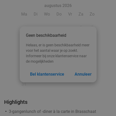
augustus 2026
Ma
Di
Wo
Do
Vr
Za
Zo
1
2
Geen beschikbaarheid
3
4
5
6
7
8
9
Helaas, er is geen beschikbaarheid meer
10
11
12
13
14
15
16
voor het aantal waar je op zoekt.
Informeer bij onze klantenservice naar
17
18
19
20
21
22
23
de mogelijkheden
24
25
26
27
28
29
30
Bel klantenservice
Annuleer
31
1 kg mosselen + frietjes/brood met mosselsaus
30%
+ glas wijn + kop koffie
Di
Wo
Do
Vr
Za
Highlights
Blend 32 By Hilton Antwerp Old Town
9.4
star
3-gangenlunch of -diner à la carte in Brasschaat
Antwerpen