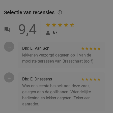
Di
Wo
Do
Vr
Za
Selectie van recensies
info_outlined
Brasserie Brioche
8.6
star
Antwerpen
2 min.
directions_walk
9,4
Verkocht: 97
€53
,85
Regulier
67
€29
,90
L.
Dhr. L. Van Schil
2-gangendiner voor 2 incl. sushiboot + 1 drankje
39%
lekker en verzorgd gegeten op 1 van de
p.p. voor afhaal bij Esaki
mooiste terrassen van Brasschaat (golf)
Vandaag
Di
Wo
Do
Vr
Za
Esaki Sushi Antwerpen
9.2
star
E.
Dhr. E. Driessens
Antwerpen
2 min.
directions_walk
Was ons eerste bezoek aan deze zaak,
Verkocht: 234
€65
Regulier
gelegen aan de golfbanen. Vriendelijke
€39
,90
bediening en lekker gegeten. Zeker een
aanrader.