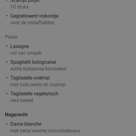
Scampi pil-pil
Antwerpen
1 min.
directions_walk
10 stuks
Verkocht: 207
€62
,90
Regulier
Gegratineerd visbordje
€39
,90
voor de visliefhebber
Pasta:
2-gangen keuzediner bij La Torre Antwerpen
41%
Lasagne
vol van smaak
Vandaag
Morgen
Di
Wo
Do
Vr
Za
Spaghetti bolognaise
echte Italiaanse klassieker
La Torre
8.3
star
Antwerpen
Tagliatelle oriêntal
1 min.
directions_walk
met rode pesto en scampi
Verkocht: 617
€33
,50
Regulier
Tagliatelle vegetarisch
€19
,90
vers bereid
Nagerecht
3-gangendiner à la carte of moederdagbrunch
44%
Dame blanche
met verse warme chocoladesaus
in hartje Antwerpen