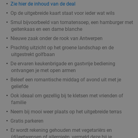
0 min.
directions_walk
Zie
hier
de inhoud van de deal
Verkocht: 202
€46
Regulier
Op de uitgebreide kaart staat voor ieder wat wils
€32
Smul bijvoorbeeld van tomatensoep, een hamburger met
geitenkaas en een dame blanche
Nieuwe zaak onder de rook van Antwerpen
Zeeuwse Jumbomosselen + friet + glas wijn bij
29%
Prachtig uitzicht op het groene landschap en de
Brasserie De Zon in hartje Antwerpen
uitgestrekt golfbaan
Vandaag
Morgen
Di
Wo
Do
Vr
De ervaren keukenbrigade en gastvrije bediening
Brasserie De Zon Antwerpen
9.4
star
ontvangen je met open armen
Antwerpen
0 min.
directions_walk
Beleef een romantische middag of avond uit met je
geliefde
Verkocht: 87
€35
Regulier
€24
Ook ideaal om gezellig bij te kletsen met vrienden of
,90
familie
Neem bij mooi weer plaats op het uitgebreide terras
Gratis parkeren
3-gangendiner of -lunch à la carte bij
33%
Er wordt rekening gehouden met vegetariërs en
Restaurant Spice Bazaar
(di)eetwensen of allergieën, vermeld deze bij je