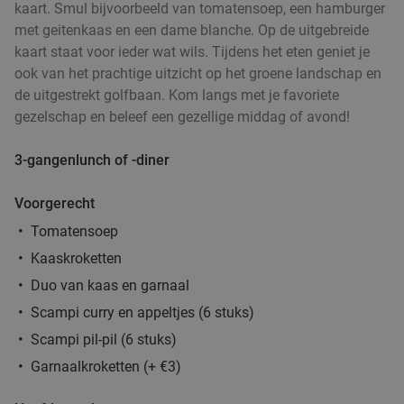
kaart. Smul bijvoorbeeld van tomatensoep, een hamburger
2- of 3-gangen keuzelunch of -diner + aperitief
32%
met geitenkaas en een dame blanche. Op de uitgebreide
bij WASBAR Melkmarkt
kaart staat voor ieder wat wils. Tijdens het eten geniet je
Vandaag
Morgen
Di
Wo
Do
Vr
Za
ook van het prachtige uitzicht op het groene landschap en
de uitgestrekt golfbaan. Kom langs met je favoriete
WASBAR Melkmarkt
9.8
star
gezelschap en beleef een gezellige middag of avond!
Antwerpen
1 min.
directions_walk
Verkocht: 609
€27
,95
Regulier
3-gangenlunch of -diner
€18
,95
Voorgerecht
Tomatensoep
Thais 3-gangendiner à la carte bij Royal Thai
32%
Kaaskroketten
Cuisine
Duo van kaas en garnaal
Vandaag
Morgen
Di
Do
Vr
Za
Scampi curry en appeltjes (6 stuks)
Royal Thai Cuisine
9.5
star
Scampi pil-pil (6 stuks)
Antwerpen
1 min.
directions_walk
Garnaalkroketten (+ €3)
Verkocht: 425
€43
,65
Regulier