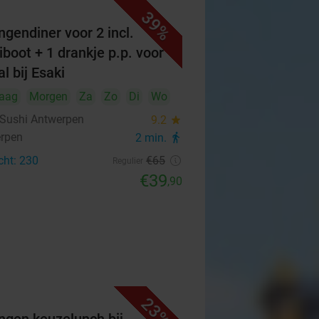
39%
ngendiner voor 2 incl.
iboot + 1 drankje p.p. voor
l bij Esaki
aag
Morgen
Za
Zo
Di
Wo
 Sushi Antwerpen
9.2
star
rpen
2 min.
directions_walk
cht: 230
€65
Regulier
€39
,90
23%