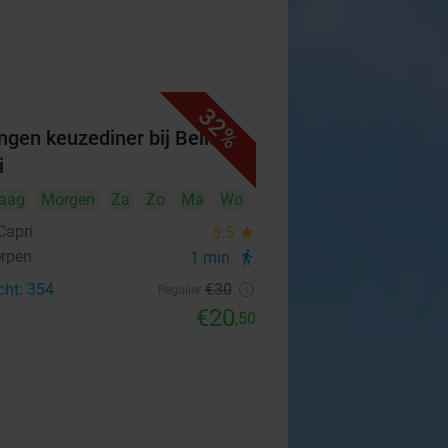
32%
ngen keuzediner bij Bella
i
aag
Morgen
Za
Zo
Ma
Wo
Capri
8.5
star
rpen
1 min.
directions_walk
cht: 354
€30
Regulier
€20
,50