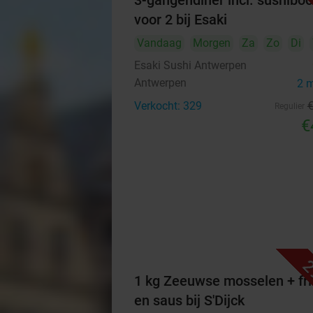
3-gangendiner incl. sushiboo
voor 2 bij Esaki
Vandaag
Morgen
Za
Zo
Di
Esaki Sushi Antwerpen
Antwerpen
2 
Verkocht: 329
Regulier
€
2
1 kg Zeeuwse mosselen + fri
en saus bij S'Dijck