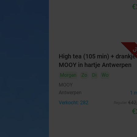
€
3
High tea (105 min) + drankje 
MOOY in hartje Antwerpen
Morgen
Zo
Di
Wo
MOOY
Antwerpen
1 
Verkocht: 282
€42
Regulier
€