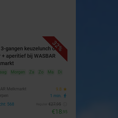
32%
f 3-gangen keuzelunch of -
r + aperitief bij WASBAR
markt
aag
Morgen
Za
Zo
Ma
Di
AR Melkmarkt
9.8
star
rpen
1 min.
directions_walk
cht: 568
€27
,95
Regulier
€18
,95