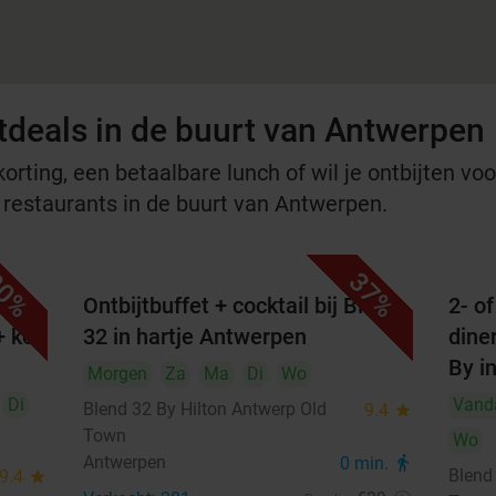
tdeals in de buurt van Antwerpen
rting, een betaalbare lunch of wil je ontbijten voor
e restaurants in de buurt van Antwerpen.
0%
37%
od
Ontbijtbuffet + cocktail bij Blend
2- o
+ kop
32 in hartje Antwerpen
diner
By i
Morgen
Za
Ma
Di
Wo
Di
Vand
Blend 32 By Hilton Antwerp Old
9.4
star
Town
Wo
Antwerpen
0 min.
directions_walk
Blend
9.4
star