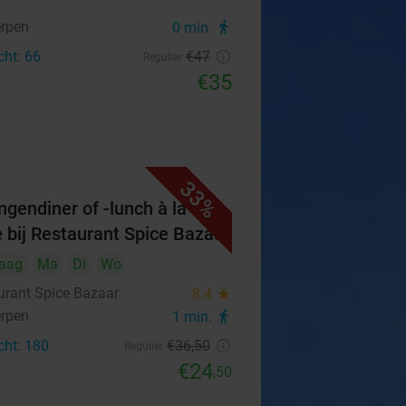
rpen
0 min.
directions_walk
cht: 66
€47
Regulier
€35
33%
ngendiner of -lunch à la
e bij Restaurant Spice Bazaar
aag
Ma
Di
Wo
urant Spice Bazaar
8.4
star
rpen
1 min.
directions_walk
cht: 180
€36
,50
Regulier
€24
,50