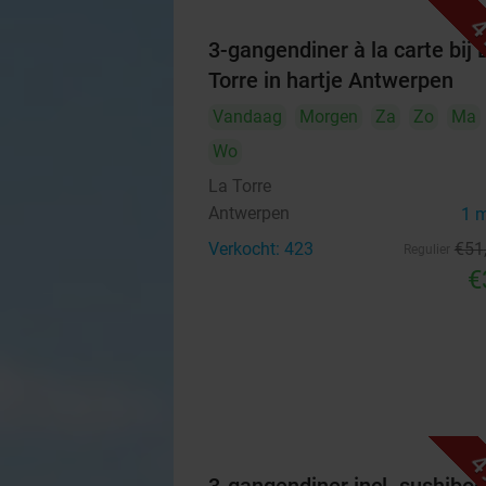
4
3-gangendiner à la carte bij 
Torre in hartje Antwerpen
Vandaag
Morgen
Za
Zo
Ma
Wo
La Torre
Antwerpen
1 
Verkocht: 423
€51
Regulier
€
4