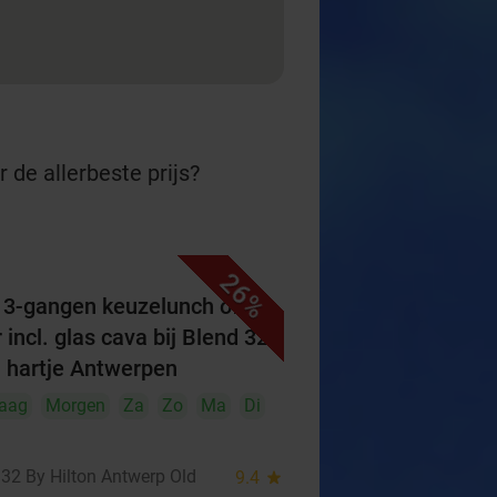
 de allerbeste prijs?
26%
f 3-gangen keuzelunch of -
 incl. glas cava bij Blend 32
n hartje Antwerpen
aag
Morgen
Za
Zo
Ma
Di
 32 By Hilton Antwerp Old
9.4
star