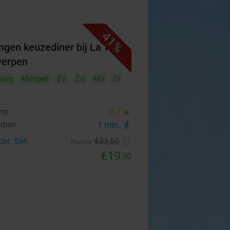
41%
ngen keuzediner bij La Torre
werpen
aag
Morgen
Za
Zo
Ma
Di
rre
8.3
star
rpen
1 min.
directions_walk
cht: 596
€33
,50
Regulier
€19
,90