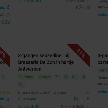
Verkocht: 281
€39
Regulier
Town
€24
Antwe
min.
directions_walk
,50
€46
Verko
€32
9%
41%
riet
3-gangen keuzediner bij
3-ga
Zon
Brasserie De Zon in hartje
cart
Antwerpen
Vand
Di
Vandaag
Morgen
Za
Zo
Ma
Di
Resta
Antwe
Wo
Verko
Brasserie De Zon Antwerpen
9.4
star
9.4
star
Antwerpen
min.
directions_walk
0 min.
directions_walk
€35
Verkocht: 41
€46
,25
Regulier