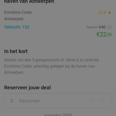
haven van Antwerpen
food
3-gangendiner à la carte bij Sri Asia
34%
food
food
food
food
Vandaag
Morgen
Wo
Do
Vr
Za
Kombine Cadix
10.0
star
food
food
food
Antwerpen
Sri Asia
9.3
star
Antwerpen
3 min.
directions_car
Verkocht: 132
€40
Regulier
€22
Verkocht: 122
€30
,25
,50
Regulier
€19
,90
In het kort
Geniet van een 3-gangenlunch of -diner à la carte bij
Uitgebreid ontbijtbuffet bij Radisson Hotel
30%
Kombine Cadix: prachtig gelegen bij de haven van
Antwerp Berchem
Antwerpen
Di
Wo
Do
Vr
Radisson Hotel Antwerp Berchem
9.6
star
Reserveer jouw deal
food
Antwerpen
3 min.
directions_car
2
Personen
remove_circle_outline
add_circle_outline
Verkocht: 1.752
€22
Regulier
€15
food
,50
augustus 2026