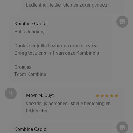
Antwerpen
6 min.
directions_car
bediening , lekker eten en zeker genoeg !
Verkocht: 161
€55
,15
Regulier
€29
,90
Kombine Cadix
Hallo Jeanine,
Steengrillen + halve fles wijn/water + dessert
26%
Dank voor jullie bezoek en mooie review.
+ bowlen (2 uur), escaperoom of karaoke (2
Graag tot ziens in 1 van onze Kombine´s
uur)
Groetjes
Bowling Stones Wommelgem
10.0
star
Team Kombine
Wommelgem
7 min.
directions_car
Verkocht: 83
€53
Regulier
N.
€39
Mevr. N. Cuyt
vriendelijk personeel, snelle bediening en
lekker eten
Indiaas 3-gangenlunch of -diner à la carte
34%
Vandaag
Morgen
Wo
Do
Vr
Za
Kombine Cadix