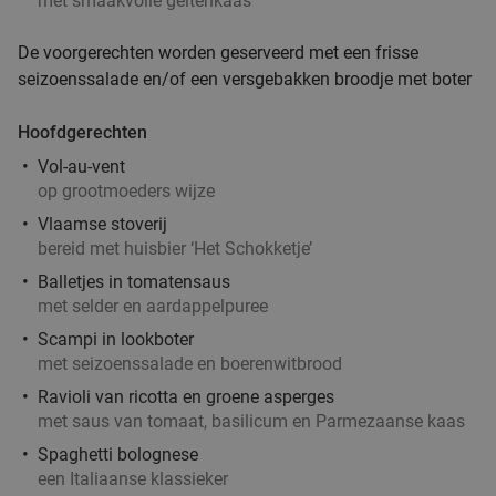
32%
met smaakvolle geitenkaas
Morgen
Di
Wo
Do
Vr
De voorgerechten worden geserveerd met een frisse
Brasserie Het Rooi
9.7
star
seizoenssalade en/of een versgebakken broodje met boter
Antwerpen
4 min.
directions_car
Verkocht: 162
€14
,50
Hoofdgerechten
Regulier
€9
,85
Vol-au-vent
op grootmoeders wijze
Vlaamse stoverij
bereid met huisbier ‘Het Schokketje’
2-gangenlunch of 3-gangendiner à la carte
27%
Balletjes in tomatensaus
Di
Wo
Do
Vr
met selder en aardappelpuree
Da Fellini
9.9
star
Scampi in lookboter
Antwerpen
5 min.
directions_car
met seizoenssalade en boerenwitbrood
Verkocht: 408
€45
,10
Regulier
Ravioli van ricotta en groene asperges
€32
,90
met saus van tomaat, basilicum en Parmezaanse kaas
Spaghetti bolognese
een Italiaanse klassieker
Grieks 3-gangenlunch of -diner à la carte