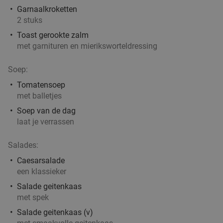
Garnaalkroketten
Antwerpen
4 min.
directions_car
2 stuks
Verkocht: 30
€35
Regulier
Toast gerookte zalm
€19
,50
met garnituren en mieriksworteldressing
Soep:
Tomatensoep
3-gangendiner of -lunch à la carte bij
29%
met balletjes
Distelhoek
Soep van de dag
Vandaag
Di
Wo
Do
Vr
laat je verrassen
Distelhoek
9.4
star
Salades:
Merksem
4 min.
directions_car
Caesarsalade
Verkocht: 1.130
€45
,80
Regulier
een klassieker
€32
,50
Salade geitenkaas
met spek
Salade geitenkaas (v)
Uitgebreid ontbijt bij Brasserie Het Rooi