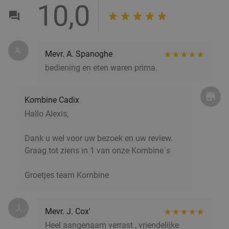
10,0
€24
,50
2-gangen mosseldiner bij Bistro Ferm(e) Bleu
23%
A.
Mevr. A. Spanoghe
bediening en eten waren prima.
Vandaag
Morgen
Di
Wo
Vr
Za
Bistro Ferm(e) Bleu
9.7
star
Kombine Cadix
Zwijndrecht
6 min.
directions_car
Hallo Alexis,
Verkocht: 58
€44
Regulier
€33
,90
Dank u wel voor uw bezoek en uw review.
Graag tot ziens in 1 van onze Kombine´s
Groetjes team Kombine
3-gangenlunch of -diner à la carte
46%
Morgen
Di
Wo
Do
Vr
Za
J.
Mevr. J. Cox'
Brasserie Van Dessel
10.0
star
Heel aangenaam verrast , vriendelijke