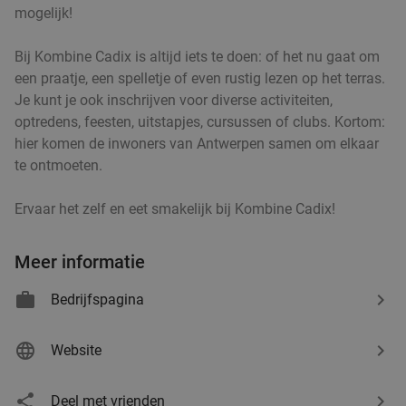
mogelijk!
Vandaag
Morgen
Di
Wo
Do
Vr
Bij Kombine Cadix is altijd iets te doen: of het nu gaat om
Onder Den Toren Borsbeek
9.1
star
een praatje, een spelletje of even rustig lezen op het terras.
Borsbeek
7 min.
directions_car
Je kunt je ook inschrijven voor diverse activiteiten,
Verkocht: 210
€27
optredens, feesten, uitstapjes, cursussen of clubs. Kortom:
Regulier
€14
hier komen de inwoners van Antwerpen samen om elkaar
,90
te ontmoeten.
Ervaar het zelf en eet smakelijk bij Kombine Cadix!
3-gangendiner à la carte bij Ter Vennen
40%
Meer informatie
Vandaag
Di
Wo
Do
Vr
Ter Vennen
9.8
star
Bedrijfspagina
Wijnegem
7 min.
directions_car
Verkocht: 461
€62
,65
Regulier
Website
€37
,90
Deel met vrienden