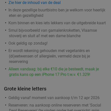
Zie
hier
de inhoud van de deal
In deze gezellige buurtbistro ben je welkom voor heerlijk
eten en gezelligheid
2- of 3-gangenlunch of -diner à la carte bij
31%
Kom binnen en kies iets lekkers van de uitgebreide kaart
Brasserie Woods
Smul bijvoorbeeld van garnalenkroketten, Vlaamse
Vandaag
Di
Wo
Do
Vr
Za
stoverij en sluit af met een dame blanche
Brasserie Woods
9.4
star
Ook geldig op zondag!
Antwerpen
4 min.
directions_car
Er wordt rekening gehouden met vegetariërs en
Verkocht: 356
€47
Regulier
(di)eetwensen of allergieën, vermeld deze bij je
€32
reservering
,50
Alleen vandaag: bij elke €10 die je besteedt, maak je
gratis kans op een iPhone 17 Pro t.w.v. €1.329!
Turks 3-gangen keuzediner + drankje naar keuze
33%
bij MADO in Antwerpen
Grote kleine letters
Vandaag
Morgen
Di
Wo
Do
Vr
Za
Geldig vanaf moment van aankoop t/m 12 apr 2026
MADO Antwerpen
9.8
star
Reserveren:
na aankoop online reserveren met 'Social
Antwerpen
4 min.
directions_car
Deal Reserveren' (te vinden onder het overzicht:
mijn