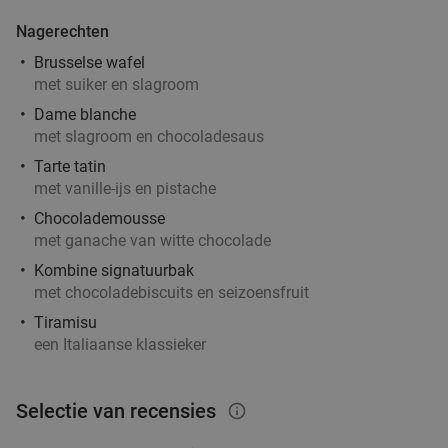
Nagerechten
Chinese rijsttafel
29%
Brusselse wafel
met suiker en slagroom
Morgen
Di
Do
Vr
Dame blanche
Swatow Restaurant
9.4
star
met slagroom en chocoladesaus
Deurne
5 min.
directions_car
Tarte tatin
Verkocht: 245
€28
Regulier
met vanille-ijs en pistache
€19
,90
Chocolademousse
met ganache van witte chocolade
Kombine signatuurbak
3-gangendiner à la carte + glaasje ouzo bij
38%
met chocoladebiscuits en seizoensfruit
Cyprus
Tiramisu
een Italiaanse klassieker
Vandaag
Wo
Do
Vr
Za
Grieks Restaurant Cyprus
9.2
star
Schoten
5 min.
directions_car
Selectie van recensies
info_outlined
Verkocht: 307
€39
,75
Regulier