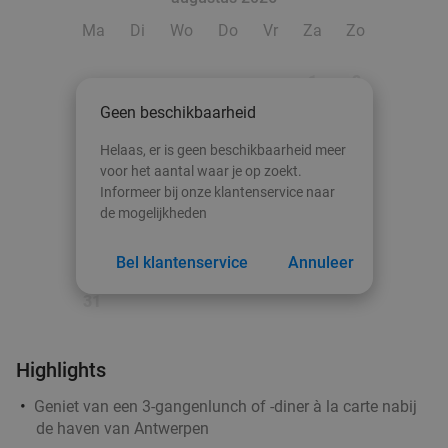
Ma
Di
Wo
Do
Vr
Za
Zo
2-gangen keuzediner bij Matiate
44%
1
2
Vandaag
Morgen
Di
Wo
Do
Vr
Geen beschikbaarheid
Matiate
9.2
star
3
4
5
6
7
8
9
Antwerpen
3 min.
directions_car
Helaas, er is geen beschikbaarheid meer
10
11
12
13
14
15
16
voor het aantal waar je op zoekt.
Verkocht: 550
€27
,50
Regulier
Informeer bij onze klantenservice naar
€15
,50
17
18
19
20
21
22
23
de mogelijkheden
24
25
26
27
28
29
30
Bel klantenservice
Annuleer
All-You-Can-Eat barbecue bij El Rodizio Deurne
29%
31
Vandaag
Morgen
Di
Wo
Do
Vr
El Rodizio Deurne
9.3
star
Highlights
Antwerpen
3 min.
directions_car
Geniet van een 3-gangenlunch of -diner à la carte nabij
Verkocht: 352
€45
,80
Regulier
de haven van Antwerpen
€32
,50