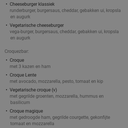
34%
Cheeseburger klassiek
runderburger, burgersaus, cheddar, gebakken ui, kropsla
Vandaag
Di
Wo
en augurk
Galini Grieks Restaurant
Vegetarische cheeseburger
9.6
star
vega-burger, burgersaus, cheddar, gebakken ui, kropsla
Antwerpen
5 min.
directions_car
en augurk
Verkocht: 379
€38
Regulier
€24
,90
Croquezbar:
Croque
met 3 kazen en ham
Croque Lente
3-gangendiner of -lunch à la carte bij Boëna
26%
met avocado, mozzarella, pesto, tomaat en kip
Vandaag
Morgen
Wo
Do
Vr
Vegetarische croque (v)
met gegrilde groenten, mozzarella, hummus en
Boëna
9.2
star
basilicum
Antwerpen
5 min.
directions_car
Croque magique
Verkocht: 77
€53
,85
Regulier
met gedroogde ham, gegrilde courgette, gekonfijte
€39
,90
tomaat en mozzarella