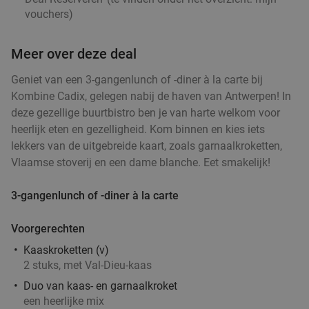
Verkocht: 228
€44
,35
Regulier
vouchers
)
€29
,90
Meer over deze deal
Geniet van een 3-gangenlunch of -diner à la carte bij
Kombine Cadix, gelegen nabij de haven van Antwerpen! In
Steengrill + halve fles wijn of water + dessert +
29%
deze gezellige buurtbistro ben je van harte welkom voor
2 uur bowlen
heerlijk eten en gezelligheid. Kom binnen en kies iets
Bowling Stones Antwerpen
10.0
star
lekkers van de uitgebreide kaart, zoals garnaalkroketten,
Antwerpen
4 min.
directions_car
Vlaamse stoverij en een dame blanche. Eet smakelijk!
Verkocht: 121
€55
Regulier
3-gangenlunch of -diner à la carte
€39
Voorgerechten
All-You-Can-Eat-spareribdiner + dessert van de
44%
Kaaskroketten (v)
chef bij Dinner Time in Antwerpen
2 stuks, met Val-Dieu-kaas
Duo van kaas- en garnaalkroket
Vandaag
Morgen
Di
Wo
Do
Vr
een heerlijke mix
Dinner Time
9.2
star