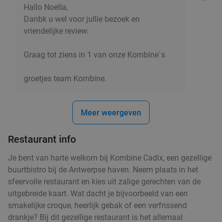
Hallo Noella,
New Bollywood Indian Restaurant
9.1
star
Danbk u wel voor jullie bezoek en
Antwerpen
7 min.
directions_car
vriendelijke review.
Verkocht: 5
€30
,15
Regulier
€19
,90
Graag tot ziens in 1 van onze Kombine`s
groetjes team Kombine.
3-gangenlunch of -diner à la carte of
40%
Moederdag-ontbijt(mand) bij De Vlegel
Meer weergeven
Vandaag
Morgen
Di
Wo
Do
Vr
Za
De Vlegel
9.4
star
Restaurant info
Mortsel
7 min.
directions_car
Je bent van harte welkom bij Kombine Cadix, een gezellige
Verkocht: 1.064
€43
,35
Regulier
buurtbistro bij de Antwerpse haven. Neem plaats in het
€25
,90
sfeervolle restaurant en kies uit zalige gerechten van de
uitgebreide kaart. Wat dacht je bijvoorbeeld van een
smakelijke croque, heerlijk gebak of een verfrissend
2-gangen keuzelunch bij Onder Den Toren
45%
drankje? Bij dit gezellige restaurant is het allemaal