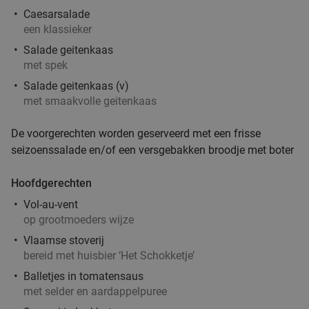
32%
Caesarsalade
Vandaag
Ma
Di
Wo
Do
Vr
een klassieker
Brasserie Het Rooi
9.7
star
Salade geitenkaas
Antwerpen
4 min.
directions_car
met spek
Verkocht: 162
€14
,50
Regulier
Salade geitenkaas (v)
€9
,85
met smaakvolle geitenkaas
De voorgerechten worden geserveerd met een frisse
seizoenssalade en/of een versgebakken broodje met boter
2-gangenlunch of 3-gangendiner à la carte
27%
Di
Wo
Do
Vr
Hoofdgerechten
Da Fellini
9.9
star
Vol-au-vent
Antwerpen
5 min.
directions_car
op grootmoeders wijze
Vlaamse stoverij
Verkocht: 408
€45
,10
Regulier
bereid met huisbier ‘Het Schokketje’
€32
,90
Balletjes in tomatensaus
met selder en aardappelpuree
Grieks 3-gangenlunch of -diner à la carte