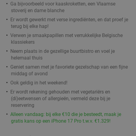
Ga bijvoorbeeld voor kaaskroketten, een Vlaamse
stoverij en dame blanche
Er wordt gewerkt met verse ingrediënten, en dat proef je
2- of 3-gangenlunch of -diner à la carte bij
31%
terug bij elke hap!
Brasserie Woods
Verwen je smaakpapillen met verrukkelijke Belgische
Vandaag
Morgen
Di
Wo
Do
Vr
klassiekers
Brasserie Woods
9.4
star
Neem plaats in de gezellige buurtbistro en voel je
Antwerpen
4 min.
directions_car
helemaal thuis
Verkocht: 330
€47
Geniet samen met je favoriete gezelschap van een fijne
Regulier
middag of avond
€32
,50
Ook geldig in het weekend!
Er wordt rekening gehouden met vegetariërs en
Turks 3-gangen keuzediner + drankje naar keuze
33%
(di)eetwensen of allergieën, vermeld deze bij je
bij MADO in Antwerpen
reservering
Vandaag
Morgen
Ma
Di
Wo
Do
Vr
Alleen vandaag: bij elke €10 die je besteedt, maak je
gratis kans op een iPhone 17 Pro t.w.v. €1.329!
MADO Antwerpen
9.8
star
Antwerpen
4 min.
directions_car