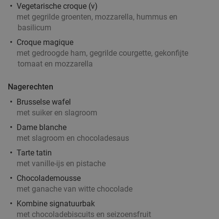
Vegetarische croque (v)
met gegrilde groenten, mozzarella, hummus en
Chinese rijsttafel
29%
basilicum
Croque magique
Ma
Di
Do
Vr
met gedroogde ham, gegrilde courgette, gekonfijte
Swatow Restaurant
9.4
star
tomaat en mozzarella
Deurne
5 min.
directions_car
Nagerechten
Verkocht: 243
€28
Regulier
€19
,90
Brusselse wafel
met suiker en slagroom
Dame blanche
met slagroom en chocoladesaus
3-gangendiner à la carte + glaasje ouzo bij
38%
Tarte tatin
Cyprus
met vanille-ijs en pistache
Vandaag
Morgen
Wo
Do
Vr
Chocolademousse
Grieks Restaurant Cyprus
9.2
star
met ganache van witte chocolade
Schoten
5 min.
directions_car
Kombine signatuurbak
Verkocht: 299
€39
,75
met chocoladebiscuits en seizoensfruit
Regulier