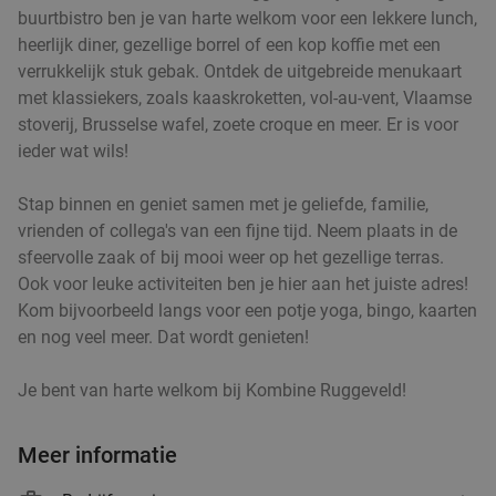
buurtbistro ben je van harte welkom voor een lekkere lunch,
heerlijk diner, gezellige borrel of een kop koffie met een
Vandaag
Morgen
Ma
Di
Wo
Do
Vr
verrukkelijk stuk gebak. Ontdek de uitgebreide menukaart
Onder Den Toren Borsbeek
9.1
star
met klassiekers, zoals kaaskroketten, vol-au-vent, Vlaamse
Borsbeek
7 min.
directions_car
stoverij, Brusselse wafel, zoete croque en meer. Er is voor
Verkocht: 212
€27
Regulier
ieder wat wils!
€14
,90
Stap binnen en geniet samen met je geliefde, familie,
vrienden of collega's van een fijne tijd. Neem plaats in de
sfeervolle zaak of bij mooi weer op het gezellige terras.
Ook voor leuke activiteiten ben je hier aan het juiste adres!
3-gangendiner à la carte bij Ter Vennen
40%
Kom bijvoorbeeld langs voor een potje yoga, bingo, kaarten
Vandaag
Morgen
Di
Wo
Do
Vr
en nog veel meer. Dat wordt genieten!
Ter Vennen
9.8
star
Wijnegem
7 min.
directions_car
Je bent van harte welkom bij Kombine Ruggeveld!
Verkocht: 453
€62
,65
Regulier
€37
Meer informatie
,90