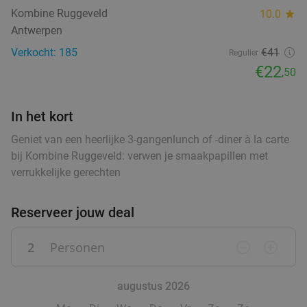
food
3-gangendiner à la carte bij Sri Asia
34%
Kombine Ruggeveld
10.0
star
food
food
food
food
Vandaag
Morgen
Ma
Wo
Do
Vr
Antwerpen
food
food
food
Sri Asia
9.3
star
Verkocht: 185
€41
Regulier
Antwerpen
3 min.
directions_car
€22
,50
Verkocht: 122
€30
,25
Regulier
€19
,90
In het kort
Geniet van een heerlijke 3-gangenlunch of -diner à la carte
bij Kombine Ruggeveld: verwen je smaakpapillen met
Uitgebreid ontbijtbuffet bij Radisson Hotel
30%
verrukkelijke gerechten
Antwerp Berchem
Di
Wo
Do
Vr
Reserveer jouw deal
Radisson Hotel Antwerp Berchem
9.6
star
food
Antwerpen
2
Personen
remove_circle_outline
add_circle_outline
3 min.
directions_car
Verkocht: 1.750
€22
Regulier
€15
augustus 2026
food
,50