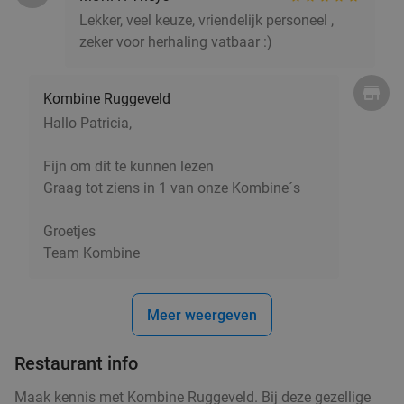
New Bollywood Indian Restaurant
9.1
star
Lekker, veel keuze, vriendelijk personeel ,
Antwerpen
7 min.
directions_car
zeker voor herhaling vatbaar :)
Verkocht: 5
€30
,15
Regulier
€19
,90
Kombine Ruggeveld
Hallo Patricia,
3-gangenlunch of -diner à la carte of
40%
Fijn om dit te kunnen lezen
Moederdag-ontbijt(mand) bij De Vlegel
Graag tot ziens in 1 van onze Kombine´s
Vandaag
Morgen
Ma
Di
Wo
Do
Vr
Groetjes
De Vlegel
9.4
star
Team Kombine
Mortsel
7 min.
directions_car
Verkocht: 1.048
€43
,35
Regulier
€25
,90
Meer weergeven
Restaurant info
2-gangen keuzelunch bij Onder Den Toren
45%
Maak kennis met Kombine Ruggeveld. Bij deze gezellige