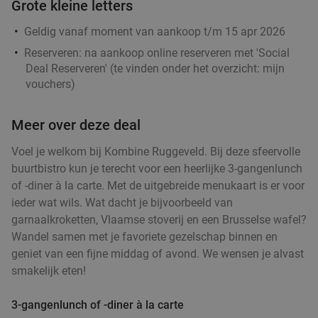
Grote kleine letters
Verkocht: 224
€44
,35
Regulier
€29
,90
Geldig vanaf moment van aankoop t/m 15 apr 2026
Reserveren:
na aankoop online reserveren met 'Social
Deal Reserveren' (te vinden onder het overzicht:
mijn
vouchers
)
Steengrill + halve fles wijn of water + dessert +
29%
2 uur bowlen
Meer over deze deal
Bowling Stones Antwerpen
10.0
star
Voel je welkom bij Kombine Ruggeveld. Bij deze sfeervolle
Antwerpen
4 min.
directions_car
buurtbistro kun je terecht voor een heerlijke 3-gangenlunch
Verkocht: 121
€55
of -diner à la carte. Met de uitgebreide menukaart is er voor
Regulier
€39
ieder wat wils. Wat dacht je bijvoorbeeld van
garnaalkroketten, Vlaamse stoverij en een Brusselse wafel?
Wandel samen met je favoriete gezelschap binnen en
All-You-Can-Eat-spareribdiner + dessert van de
44%
geniet van een fijne middag of avond. We wensen je alvast
chef bij Dinner Time in Antwerpen
smakelijk eten!
Morgen
Ma
Di
Wo
Do
Vr
3-gangenlunch of -diner à la carte
Dinner Time
9.2
star