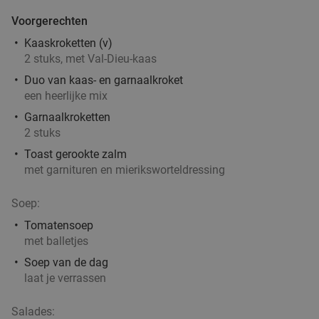
Antwerpen
4 min.
directions_car
Voorgerechten
Verkocht: 30
€35
Regulier
Kaaskroketten (v)
€19
2 stuks, met Val-Dieu-kaas
,50
Duo van kaas- en garnaalkroket
een heerlijke mix
Garnaalkroketten
3-gangendiner of -lunch à la carte bij
29%
2 stuks
Distelhoek
Toast gerookte zalm
met garnituren en mieriksworteldressing
Vandaag
Morgen
Di
Wo
Do
Vr
Distelhoek
9.4
star
Soep:
Merksem
4 min.
directions_car
Tomatensoep
Verkocht: 1.122
€45
,80
Regulier
met balletjes
€32
,50
Soep van de dag
laat je verrassen
Salades:
Uitgebreid ontbijt bij Brasserie Het Rooi