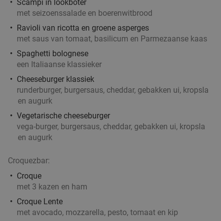
34%
Scampi in lookboter
met seizoenssalade en boerenwitbrood
Vandaag
Morgen
Di
Wo
Ravioli van ricotta en groene asperges
met saus van tomaat, basilicum en Parmezaanse kaas
Galini Grieks Restaurant
9.6
star
Spaghetti bolognese
Antwerpen
5 min.
directions_car
een Italiaanse klassieker
Verkocht: 379
€38
Regulier
Cheeseburger klassiek
€24
,90
runderburger, burgersaus, cheddar, gebakken ui, kropsla
en augurk
Vegetarische cheeseburger
vega-burger, burgersaus, cheddar, gebakken ui, kropsla
3-gangendiner of -lunch à la carte bij Boëna
26%
en augurk
Vandaag
Morgen
Ma
Wo
Do
Vr
Croquezbar:
Boëna
9.2
star
Croque
Antwerpen
5 min.
directions_car
met 3 kazen en ham
Verkocht: 75
€53
,85
Regulier
Croque Lente
€39
,90
met avocado, mozzarella, pesto, tomaat en kip