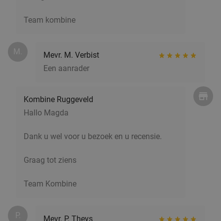
Antwerpen
6 min.
directions_car
Verkocht: 161
€55
,15
Regulier
Team kombine
€29
,90
M.
Mevr. M. Verbist
Een aanrader
Steengrillen + halve fles wijn/water + dessert
26%
+ bowlen (2 uur), escaperoom of karaoke (2
uur)
Kombine Ruggeveld
Hallo Magda
Bowling Stones Wommelgem
10.0
star
Wommelgem
7 min.
directions_car
Dank u wel voor u bezoek en u recensie.
Verkocht: 83
€53
Regulier
€39
Graag tot ziens
Team Kombine
Indiaas 3-gangenlunch of -diner à la carte
34%
Vandaag
Morgen
Ma
Wo
Do
Vr
P.
Mevr. P. Theys