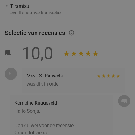
€24
,50
Tiramisu
een Italiaanse klassieker
2-gangen mosseldiner bij Bistro Ferm(e) Bleu
23%
Selectie van recensies
info_outlined
Vandaag
Morgen
Ma
Di
Wo
Vr
10,0
Bistro Ferm(e) Bleu
9.7
star
Zwijndrecht
6 min.
directions_car
Verkocht: 56
€44
Regulier
S.
Mevr. S. Pauwels
€33
,90
was dik in orde
Kombine Ruggeveld
3-gangenlunch of -diner à la carte
46%
Hallo Sonja,
Vandaag
Ma
Di
Wo
Do
Vr
Dank u wel voor de recensie
Brasserie Van Dessel
10.0
star
Graag tot ziens