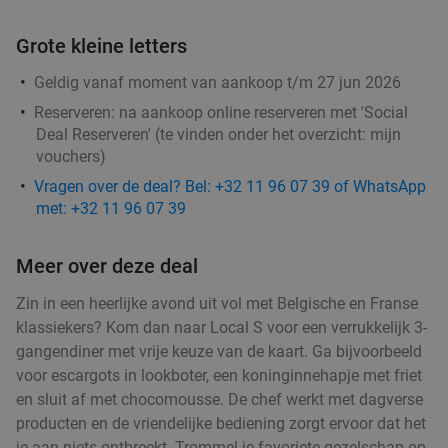
Vandaag
Ma
Di
Wo
Grote kleine letters
Restaurant Spice Bazaar
8.3
star
Antwerpen
1 min.
directions_walk
Geldig vanaf moment van aankoop t/m 27 jun 2026
Verkocht: 182
€36
,50
Regulier
Reserveren:
na aankoop online reserveren met 'Social
€24
,50
Deal Reserveren' (te vinden onder het overzicht:
mijn
vouchers
)
Vragen over de deal? Bel: +32 11 96 07 39 of WhatsApp
High tea (105 min) + drankje bij MOOY in hartje
31%
met: +32 11 96 07 39
Antwerpen
Morgen
Zo
Di
Wo
Meer over deze deal
MOOY
9.7
star
Zin in een heerlijke avond uit vol met Belgische en Franse
Antwerpen
1 min.
directions_walk
klassiekers? Kom dan naar Local S voor een verrukkelijk 3-
Verkocht: 286
€42
,50
gangendiner met vrije keuze van de kaart. Ga bijvoorbeeld
Regulier
€29
voor escargots in lookboter, een koninginnehapje met friet
,50
en sluit af met chocomousse. De chef werkt met dagverse
producten en de vriendelijke bediening zorgt ervoor dat het
je aan niets ontbreekt. Trommel je favoriete gezelschap op