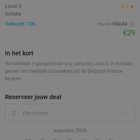
Local S
8.3
star
Schelle
Verkocht: 106
€50
,65
Regulier
€29
In het kort
Verrukkelijk 3-gangendiner à la carte bij Local S in Schelle:
geniet van heerlijke klassiekers uit de Belgisch-Franse
keuken
Reserveer jouw deal
2
Personen
remove_circle_outline
add_circle_outline
augustus 2026