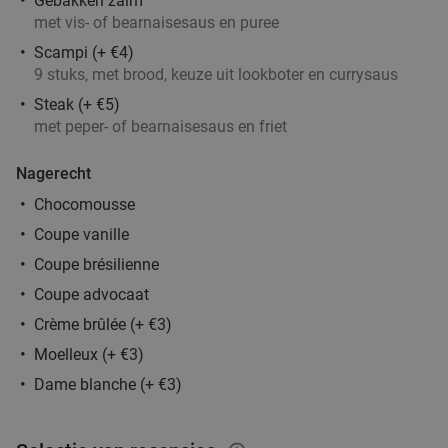
Gebakken zalm
Verkocht: 356
€30
Regulier
met vis- of bearnaisesaus en puree
€20
,50
Scampi (+ €4)
9 stuks, met brood, keuze uit lookboter en currysaus
Steak (+ €5)
Braziliaanse All-You-Can-Eat (2,5 uur) +
met peper- of bearnaisesaus en friet
37%
cocktail + nagerecht bij Paco Rodizio
Nagerecht
Morgen
Za
Zo
Di
Wo
Chocomousse
Paco Rodizio
8.9
star
Coupe vanille
Antwerpen
1 min.
directions_walk
Coupe brésilienne
Verkocht: 190
€62
,90
Regulier
Coupe advocaat
€39
,90
Crème brûlée (+ €3)
Moelleux (+ €3)
2-gangen keuzediner bij La Torre Antwerpen
41%
Dame blanche (+ €3)
Vandaag
Morgen
Za
Zo
Ma
Di
Wo