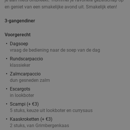
2- of 3-gangen keuzelunch of -diner + aperitief
32%
en geniet van een smakelijke avond uit. Smakelijk eten!
bij WASBAR Melkmarkt
3-gangendiner
Morgen
Za
Zo
Ma
Di
Wo
WASBAR Melkmarkt
9.8
star
Voorgerecht
Antwerpen
1 min.
directions_walk
Dagsoep
Verkocht: 574
€27
,95
Regulier
vraag de bediening naar de soep van de dag
€18
,95
Rundscarpaccio
klassieker
Zalmcarpaccio
dun gesneden zalm
3-gangendiner à la carte in hartje Antwerpen
36%
Escargots
Vandaag
in lookboter
Desi ChaCha
9.5
star
Scampi (+ €3)
Antwerpen
1 min.
directions_walk
5 stuks, keuze uit lookboter en currysaus
Verkocht: 180
€35
Regulier
Kaaskroketten (+ €3)
€22
,50
2 stuks, van Grimbergenkaas