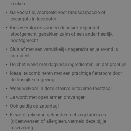
0 min.
directions_walk
keuken
Verkocht: 198
€46
Regulier
Ga vooraf bijvoorbeeld voor rundscarpaccio of
€32
escargots in lookboter
Kies vervolgens voor een klassiek regionaal
stoofgerecht, gebakken zalm of een ander heerlijk
Zeeuwse Jumbomosselen + friet + glas wijn bij
29%
hoofdgerecht
Brasserie De Zon in hartje Antwerpen
Sluit af met een verrukkelijk nagerecht en je avond is
compleet
Morgen
Za
Zo
Ma
Di
Wo
De chef werkt met dagverse ingrediënten, en dat proef je!
Brasserie De Zon Antwerpen
9.4
star
Ideaal te combineren met een prachtige fietstocht door
Antwerpen
0 min.
directions_walk
de bosrijke omgeving
Verkocht: 78
€35
Regulier
Wees welkom in deze sfeervolle taverne-feestzaal
€24
,90
Je wordt met open armen ontvangen
Ook geldig op zaterdag!
Er wordt rekening gehouden met vegetariërs en
3-gangendiner of -lunch à la carte bij
33%
(di)eetwensen of allergieën, vermeld deze bij je
Restaurant Spice Bazaar
reservering