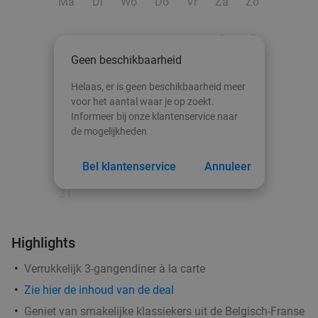
Ma
Di
Wo
Do
Vr
Za
Zo
1
2
Geen beschikbaarheid
3
4
5
6
7
8
9
Helaas, er is geen beschikbaarheid meer
10
11
12
13
14
15
16
voor het aantal waar je op zoekt.
Informeer bij onze klantenservice naar
17
18
19
20
21
22
23
de mogelijkheden
24
25
26
27
28
29
30
Bel klantenservice
Annuleer
31
1 kg mosselen + frietjes/brood met mosselsaus
30%
Highlights
+ glas wijn + kop koffie
Verrukkelijk 3-gangendiner à la carte
Vandaag
Morgen
Zo
Ma
Di
Wo
Zie hier de inhoud van de deal
Blend 32 By Hilton Antwerp Old Town
9.4
star
Geniet van smakelijke klassiekers uit de Belgisch-Franse
Antwerpen