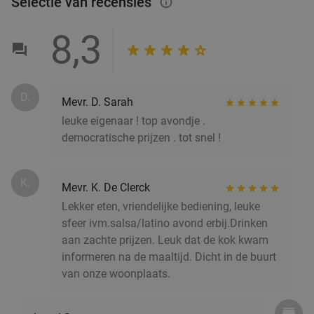
Selectie van recensies
info_outlined
La Torre
8.3
star
Antwerpen
1 min.
directions_walk
8,3
Verkocht: 598
€33
,50
Regulier
€19
,90
D.
Mevr. D. Sarah
leuke eigenaar ! top avondje .
3-gangendiner à la carte of moederdagbrunch
44%
democratische prijzen . tot snel !
in hartje Antwerpen
Vandaag
Morgen
Za
Di
Wo
K.
Mevr. K. De Clerck
Brasserie Brioche
8.3
star
Lekker eten, vriendelijke bediening, leuke
Antwerpen
2 min.
directions_walk
sfeer ivm.salsa/latino avond erbij.Drinken
Verkocht: 89
€53
,85
aan zachte prijzen. Leuk dat de kok kwam
Regulier
€29
informeren na de maaltijd. Dicht in de buurt
,90
van onze woonplaats.
2-gangendiner voor 2 incl. sushiboot + 1 drankje
39%