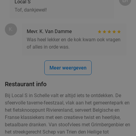
Local S
p.p. voor afhaal bij Esaki
Tof, dankjewel!
Vandaag
Morgen
Za
Zo
Di
Wo
Esaki Sushi Antwerpen
9.2
star
K.
Mevr. K. Van Damme
Antwerpen
2 min.
directions_walk
Was heel lekker en de kok kwam ook vragen
Verkocht: 230
€65
Regulier
of alles in orde was.
€39
,90
Meer weergeven
3-gangen keuzediner bij Sabatino in hartje
38%
Antwerpen
Restaurant info
Morgen
Zo
Ma
Di
Wo
Bij Local S in Schelle valt er altijd iets te ontdekken. De
Sabatino
9.1
star
sfeervolle taverne-feestzaal, vlak aan het gemeentepark en
Antwerpen
2 min.
directions_walk
het fietsknooppunt Rivierenland, serveert Belgische en
Franse klassiekers met een creatieve twist en heerlijke,
Verkocht: 587
€48
,80
Regulier
betaalbare dranken. Van stoofvlees met Grimbergenbier en
€30
,20
het streekgerecht Schep van Trien den Heilige tot