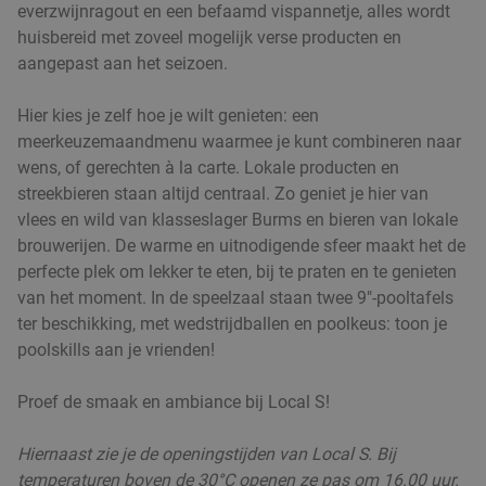
everzwijnragout en een befaamd vispannetje, alles wordt
huisbereid met zoveel mogelijk verse producten en
1 kg Zeeuwse mosselen + friet en saus bij
aangepast aan het seizoen.
29%
S'Dijck
Hier kies je zelf hoe je wilt genieten: een
Vandaag
Morgen
Za
Zo
Ma
Di
Wo
meerkeuzemaandmenu waarmee je kunt combineren naar
S'Dijck
9.4
star
wens, of gerechten à la carte. Lokale producten en
Antwerpen
2 min.
directions_walk
streekbieren staan altijd centraal. Zo geniet je hier van
vlees en wild van klasseslager Burms en bieren van lokale
Verkocht: 223
€31
Regulier
brouwerijen. De warme en uitnodigende sfeer maakt het de
€21
,90
perfecte plek om lekker te eten, bij te praten en te genieten
van het moment. In de speelzaal staan twee 9"-pooltafels
ter beschikking, met wedstrijdballen en poolkeus: toon je
Italiaans 2-gangen keuzediner bij Restaurant
33%
poolskills aan je vrienden!
Antonio in hartje Antwerpen
Morgen
Ma
Di
Wo
Proef de smaak en ambiance bij Local S!
Restaurant Antonio
8.3
star
Hiernaast zie je de openingstijden van Local S. Bij
Antwerpen
2 min.
directions_walk
temperaturen boven de 30°C openen ze pas om 16.00 uur.