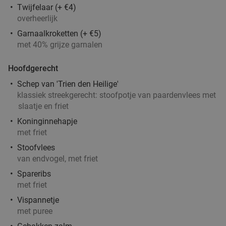
Twijfelaar (+ €4)
overheerlijk
Thais 3-gangendiner à la carte bij Royal Thai
32%
Garnaalkroketten (+ €5)
met 40% grijze garnalen
Cuisine
Vandaag
Morgen
Za
Zo
Ma
Di
Hoofdgerecht
Royal Thai Cuisine
9.5
star
Schep van 'Trien den Heilige'
Antwerpen
1 min.
directions_walk
klassiek streekgerecht: stoofpotje van paardenvlees met
slaatje en friet
Verkocht: 395
€43
,65
Regulier
€29
Koninginnehapje
,90
met friet
Stoofvlees
2-gangen keuzediner bij Bella Capri
32%
van endvogel, met friet
Spareribs
met friet
Vandaag
Morgen
Za
Zo
Ma
Wo
Vispannetje
Bella Capri
8.5
star
met puree
Antwerpen
1 min.
directions_walk