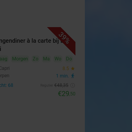
39%
ngendiner à la carte bij Bella
i
aag
Morgen
Zo
Ma
Wo
Do
Capri
8.5
star
rpen
1 min.
directions_walk
cht: 68
€48
,35
Regulier
€29
,50