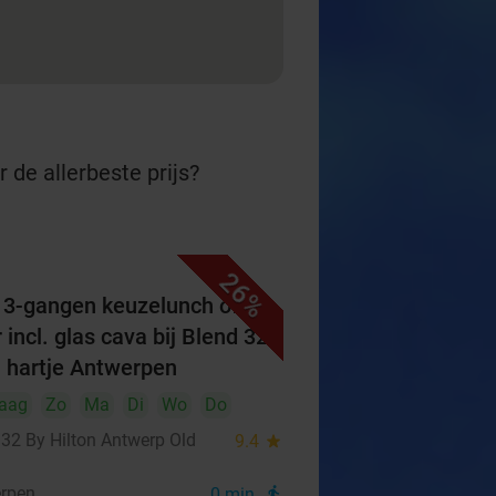
 de allerbeste prijs?
26%
f 3-gangen keuzelunch of -
 incl. glas cava bij Blend 32
n hartje Antwerpen
aag
Zo
Ma
Di
Wo
Do
 32 By Hilton Antwerp Old
9.4
star
rpen
0 min.
directions_walk