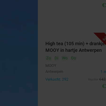
€
3
High tea (105 min) + drankje 
MOOY in hartje Antwerpen
Zo
Di
Wo
Do
MOOY
Antwerpen
1 
Verkocht: 292
€42
Regulier
€