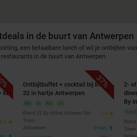
tdeals in de buurt van Antwerpen
rting, een betaalbare lunch of wil je ontbijten voor
e restaurants in de buurt van Antwerpen.
0%
37%
od
Ontbijtbuffet + cocktail bij Blend
2- o
+ kop
32 in hartje Antwerpen
diner
By i
Ma
Di
Wo
Do
Vand
Blend 32 By Hilton Antwerp Old
9.4
star
Town
Blend
9.4
star
Antwerpen
0 min.
directions_walk
Town
Antwe
min.
directions_walk