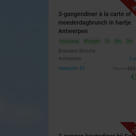
4
3-gangendiner à la carte of
moederdagbrunch in hartje
Antwerpen
Vandaag
Morgen
Di
Wo
Do
Brasserie Brioche
Antwerpen
2 
Verkocht: 91
€53
Regulier
€
3