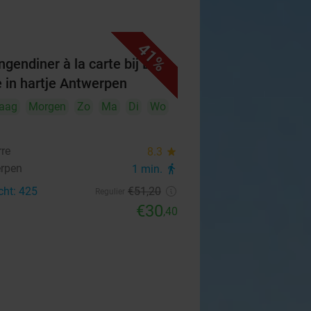
41%
ngendiner à la carte bij La
e in hartje Antwerpen
aag
Morgen
Zo
Ma
Di
Wo
rre
8.3
star
rpen
1 min.
directions_walk
cht: 425
€51
,20
Regulier
€30
,40