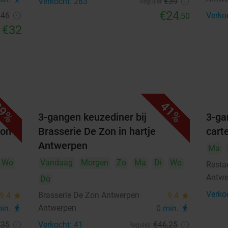
Verkocht: 283
€39
Regulier
€24
€46
Verko
,50
€32
9%
41%
riet
3-gangen keuzediner bij
3-ga
Zon
Brasserie De Zon in hartje
cart
Antwerpen
Ma
Wo
Vandaag
Morgen
Zo
Ma
Di
Wo
Resta
Antwe
Do
Verko
Brasserie De Zon Antwerpen
9.4
star
9.4
star
Antwerpen
min.
directions_walk
0 min.
directions_walk
€35
Verkocht: 41
€46
,25
Regulier