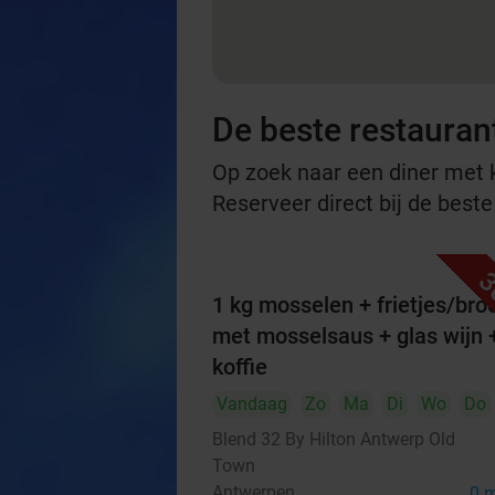
De beste restauran
Op zoek naar een diner met ko
Reserveer direct bij de best
3
1 kg mosselen + frietjes/bro
met mosselsaus + glas wijn 
koffie
Vandaag
Zo
Ma
Di
Wo
Do
Blend 32 By Hilton Antwerp Old
Town
Antwerpen
0 