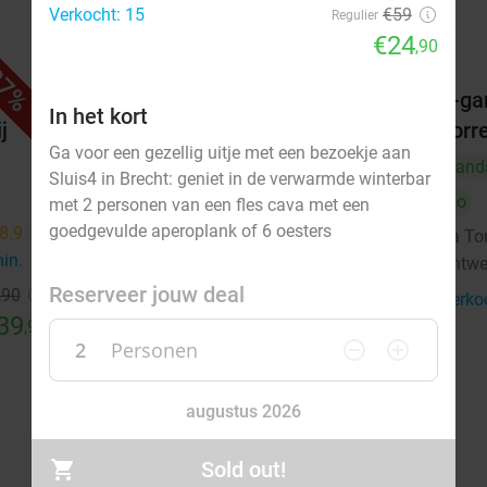
Verkocht: 15
€59
Regulier
€24
,90
7%
41%
 (2,5
2-gangen keuzediner bij La Torre
3-ga
In het kort
j
Antwerpen
Torr
Ga voor een gezellig uitje met een bezoekje aan
Vandaag
Morgen
Zo
Ma
Di
Wo
Vand
Sluis4 in Brecht: geniet in de verwarmde winterbar
Do
Do
met 2 personen van een fles cava met een
goedgevulde aperoplank of 6 oesters
8.9
star
La Torre
La To
8.3
star
min.
directions_walk
Antwerpen
Antwe
1 min.
directions_walk
Reserveer jouw deal
,90
Verkocht: 598
€33
,50
Verko
Regulier
39
€19
,90
,90
2
Personen
remove_circle_outline
add_circle_outline
augustus 2026
Ma
Di
Wo
Do
Vr
Za
Zo
Sold out!