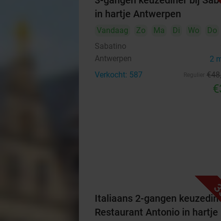
3-gangen keuzediner bij Sab
in hartje Antwerpen
Vandaag
Zo
Ma
Di
Wo
Do
Sabatino
Antwerpen
2 
Verkocht: 587
€48
Regulier
€
3
Italiaans 2-gangen keuzedine
Restaurant Antonio in hartje