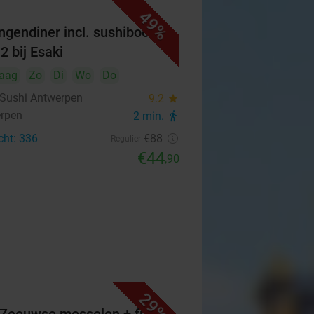
49%
ngendiner incl. sushiboot
2 bij Esaki
aag
Zo
Di
Wo
Do
 Sushi Antwerpen
9.2
star
rpen
2 min.
directions_walk
cht: 336
€88
Regulier
€44
,90
29%