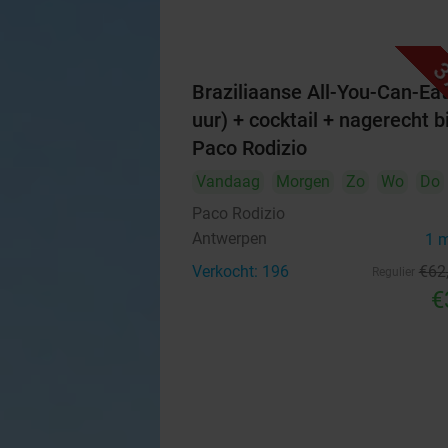
3
Braziliaanse All-You-Can-Eat
uur) + cocktail + nagerecht bi
Paco Rodizio
Vandaag
Morgen
Zo
Wo
Do
Paco Rodizio
Antwerpen
1 
Verkocht: 196
€62
Regulier
€