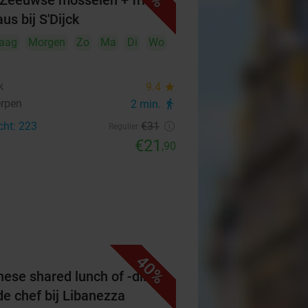
 Zeeuwse mosselen + friet
us bij S'Dijck
aag
Morgen
Zo
Ma
Di
Wo
k
9.4
star
rpen
2 min.
directions_walk
cht: 223
€31
Regulier
€21
,90
40%
nese shared lunch of -diner
de chef bij Libanezza