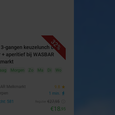
32%
f 3-gangen keuzelunch of -
r + aperitief bij WASBAR
markt
aag
Morgen
Zo
Ma
Di
Wo
AR Melkmarkt
9.8
star
rpen
1 min.
directions_walk
cht: 581
€27
,95
Regulier
€18
,95