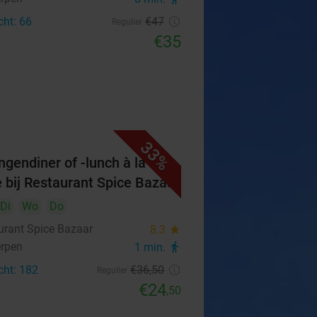
cht: 66
€47
Regulier
€35
33%
ngendiner of -lunch à la
e bij Restaurant Spice Bazaar
Di
Wo
Do
urant Spice Bazaar
8.3
star
rpen
1 min.
directions_walk
cht: 182
€36
,50
Regulier
€24
,50