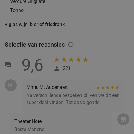
Verdure Grigliate
Verkocht: 602
€33
,50
Regulier
Tonno
€19
,90
+ glas wijn, bier of frisdrank
Selectie van recensies
info_outlined
3-gangendiner à la carte of moederdagbrunch
44%
in hartje Antwerpen
9,6
Morgen
Di
Wo
Do
221
Brasserie Brioche
8.6
star
Antwerpen
2 min.
directions_walk
M.
Mme. M. Audenaert
Verkocht: 93
€53
,85
Regulier
Na verschillende bezoeken blijven we dit een
€29
,90
super deal vinden. Tot de volgende.
2-gangendiner voor 2 incl. sushiboot + 1 drankje
39%
Theater Hotel
p.p. voor afhaal bij Esaki
Beste Marlene