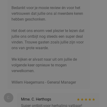
Morgen
Zo
Di
Wo
Do
Bedankt voor je mooie review én voor het
Esaki Sushi Antwerpen
9.2
star
vertrouwen dat jullie ons al meerdere keren
Antwerpen
2 min.
directions_walk
hebben geschonken.
Verkocht: 230
€65
Regulier
€39
,90
Het doet ons enorm veel plezier te lezen dat
jullie ons ontbijt nog steeds een super deal
vinden. Trouwe gasten zoals jullie zijn voor
ons van grote waarde.
3-gangen keuzediner bij Sabatino in hartje
38%
Antwerpen
We kijken er alvast naar uit om jullie de
Zo
Ma
Di
Wo
Do
volgende keer opnieuw te mogen
verwelkomen.
Sabatino
9.1
star
Antwerpen
2 min.
directions_walk
Willem Haegemans - General Manager
Verkocht: 587
€48
,80
Regulier
€30
,20
C.
Mme. C. Herthogs
Super ontbijt,voor herhaling vatbaar!