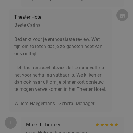
1 kg Zeeuwse mosselen + friet en saus bij
29%
Theater Hotel
S'Dijck
Beste Carina
Morgen
Zo
Ma
Di
Wo
Do
S'Dijck
9.4
star
Bedankt voor je enthousiaste review. Wat
Antwerpen
2 min.
directions_walk
fijn om te lezen dat je zo genoten hebt van
ons ontbijt.
Verkocht: 223
€31
Regulier
€21
,90
Het doet ons veel plezier dat je aangeeft dat
het voor herhaling vatbaar is. We kijken er
dan ook naar uit om je binnenkort opnieuw
Italiaans 2-gangen keuzediner bij Restaurant
33%
te mogen verwelkomen in het Theater Hotel.
Antonio in hartje Antwerpen
Ma
Di
Wo
Do
Willem Haegemans - General Manager
Restaurant Antonio
8.3
star
Antwerpen
2 min.
directions_walk
T.
Mme. T. Timmer
Verkocht: 157
€26
Regulier
goed Hotel in Fijne omgeving