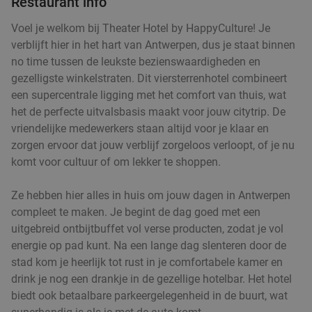
Restaurant info
Morgen
Zo
Di
Wo
Do
Voel je welkom bij Theater Hotel by HappyCulture! Je
Sushi Kojima Antwerpen
9.0
star
verblijft hier in het hart van Antwerpen, dus je staat binnen
Antwerpen
2 min.
directions_walk
no time tussen de leukste bezienswaardigheden en
Verkocht: 116
€67
Regulier
gezelligste winkelstraten. Dit viersterrenhotel combineert
€39
,90
een supercentrale ligging met het comfort van thuis, wat
het de perfecte uitvalsbasis maakt voor jouw citytrip. De
vriendelijke medewerkers staan altijd voor je klaar en
zorgen ervoor dat jouw verblijf zorgeloos verloopt, of je nu
2-gangen keuzelunch bij Better than Hungry
43%
komt voor cultuur of om lekker te shoppen.
Antwerpen
Morgen
Zo
Ma
Di
Wo
Do
Ze hebben hier alles in huis om jouw dagen in Antwerpen
Better than Hungry Antwerpen
9.7
star
compleet te maken. Je begint de dag goed met een
Antwerpen
uitgebreid ontbijtbuffet vol verse producten, zodat je vol
2 min.
directions_walk
energie op pad kunt. Na een lange dag slenteren door de
Verkocht: 191
€29
Regulier
stad kom je heerlijk tot rust in je comfortabele kamer en
€16
,50
drink je nog een drankje in de gezellige hotelbar. Het hotel
biedt ook betaalbare parkeergelegenheid in de buurt, wat