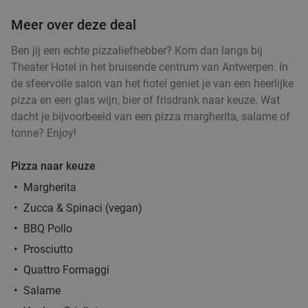
Meer over deze deal
Ben jij een echte pizzaliefhebber? Kom dan langs bij
Braziliaanse All-You-Can-Eat (2,5 uur) +
37%
Theater Hotel in het bruisende centrum van Antwerpen. In
cocktail + nagerecht bij Paco Rodizio
de sfeervolle salon van het hotel geniet je van een heerlijke
Morgen
Zo
Wo
Do
pizza en een glas wijn, bier of frisdrank naar keuze. Wat
dacht je bijvoorbeeld van een pizza margherita, salame of
Paco Rodizio
8.9
star
tonne? Enjoy!
Antwerpen
1 min.
directions_walk
Verkocht: 199
€62
,90
Regulier
Pizza naar keuze
€39
,90
Margherita
Zucca & Spinaci (vegan)
2-gangen keuzediner bij La Torre Antwerpen
41%
BBQ Pollo
Prosciutto
Vandaag
Morgen
Zo
Ma
Di
Wo
Do
Quattro Formaggi
La Torre
8.3
star
Salame
Antwerpen
1 min.
directions_walk