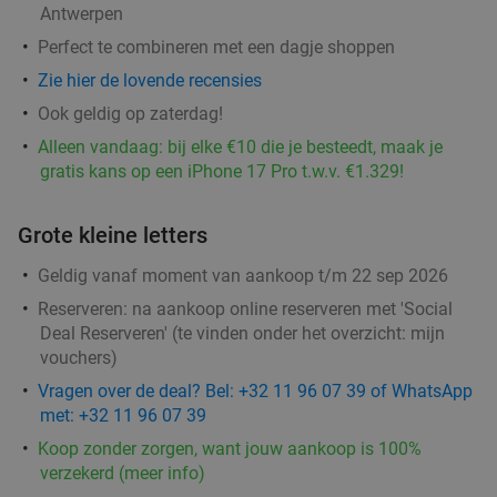
Thais 3-gangendiner à la carte bij Royal Thai
32%
Antwerpen
Cuisine
Perfect te combineren met een dagje shoppen
Morgen
Zo
Ma
Di
Do
Zie hier de lovende recensies
Royal Thai Cuisine
9.5
star
Ook geldig op zaterdag!
Antwerpen
1 min.
directions_walk
Alleen vandaag: bij elke €10 die je besteedt, maak je
gratis kans op een iPhone 17 Pro t.w.v. €1.329!
Verkocht: 409
€43
,65
Regulier
€29
,90
Grote kleine letters
2-gangen keuzediner bij Bella Capri
Geldig vanaf moment van aankoop t/m 22 sep 2026
32%
Reserveren:
na aankoop online reserveren met 'Social
Deal Reserveren' (te vinden onder het overzicht:
mijn
Morgen
Zo
Ma
Wo
Do
vouchers
)
Bella Capri
8.5
star
Vragen over de deal? Bel: +32 11 96 07 39 of WhatsApp
Antwerpen
1 min.
directions_walk
met: +32 11 96 07 39
Verkocht: 356
€30
Regulier
Koop zonder zorgen, want jouw aankoop is 100%
€20
verzekerd (meer info)
,50