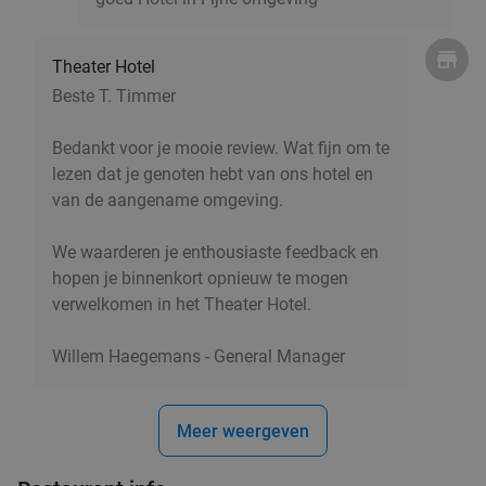
€17
,50
Theater Hotel
Beste T. Timmer
Libanese shared lunch of -diner van de chef bij
40%
Bedankt voor je mooie review. Wat fijn om te
Libanezza
lezen dat je genoten hebt van ons hotel en
Morgen
Zo
Ma
Wo
Do
van de aangename omgeving.
Libanezza
9.1
star
Antwerpen
2 min.
directions_walk
We waarderen je enthousiaste feedback en
hopen je binnenkort opnieuw te mogen
Verkocht: 565
€35
Regulier
verwelkomen in het Theater Hotel.
€20
,90
Willem Haegemans - General Manager
2-gangendiner voor afhaal of dine-in (2
40%
personen) bij Sushi Kojima in hartje
Meer weergeven
Antwerpen