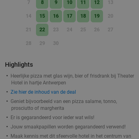
7
8
9
10
11
12
13
MOOY
9.7
star
Antwerpen
1 min.
directions_walk
14
15
16
17
18
19
20
Verkocht: 292
€42
,50
Regulier
€29
21
22
23
24
25
26
27
,50
28
29
30
2- of 3-gangen keuzelunch of -diner + aperitief
32%
Highlights
bij WASBAR Melkmarkt
Heerlijke pizza met glas wijn, bier of frisdrank bij Theater
Morgen
Zo
Ma
Di
Wo
Do
Hotel in hartje Antwerpen
WASBAR Melkmarkt
9.8
star
Zie hier de inhoud van de deal
Antwerpen
1 min.
directions_walk
Geniet bijvoorbeeld van een pizza salame, tonno,
Verkocht: 583
€27
,95
Regulier
prosciutto of margherita
€18
,95
Er is gegarandeerd voor ieder wat wils!
Jouw smaakpapillen worden gegarandeerd verwend!
Maak kennis met dit sfeervolle hotel in het centrum van